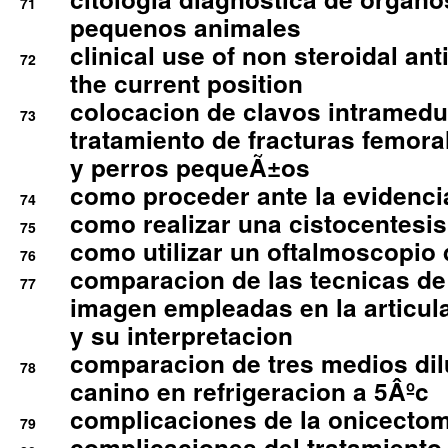
71
pequenos animales
clinical use of non steroidal an
72
the current position
colocacion de clavos intramedu
73
tratamiento de fracturas femoral
y perros pequeÃ±os
como proceder ante la evidencia
74
como realizar una cistocentesis
75
como utilizar un oftalmoscopio 
76
comparacion de las tecnicas de
77
imagen empleadas en la articula
y su interpretacion
comparacion de tres medios di
78
canino en refrigeracion a 5Âºc
complicaciones de la onicectomi
79
complicaciones del tratamiento