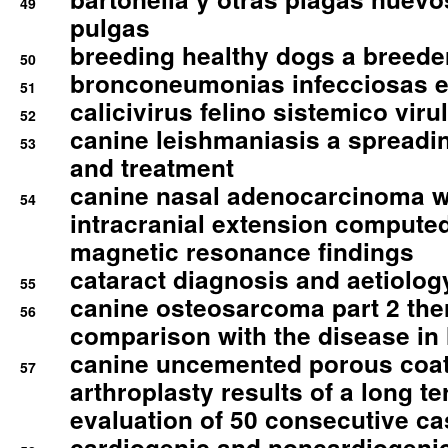
49
pulgas
breeding healthy dogs a breede
50
bronconeumonias infecciosas 
51
calicivirus felino sistemico viru
52
canine leishmaniasis a spreadi
53
and treatment
canine nasal adenocarcinoma wi
54
intracranial extension comput
magnetic resonance findings
cataract diagnosis and aetiolog
55
canine osteosarcoma part 2 th
56
comparison with the disease i
canine uncemented porous coate
57
arthroplasty results of a long t
evaluation of 50 consecutive c
cardiogenic and noncardiogeni