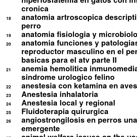
cronica
anatomia artroscopica descriptiv
18
perro
anatomia fisiologia y microbiolo
19
anatomia funciones y patologia
20
reproductor masculino en el per
basicas para el atv parte II
anemia hemolitica inmunomedia
21
sindrome urologico felino
anestesia con ketamina en aves 
22
Anestesia inhalatoria
23
Anestesia local y regional
24
Fluidoterapia quirurgica
25
angiostrongilosis en perros un
26
emergente
animal welfare issues on the use