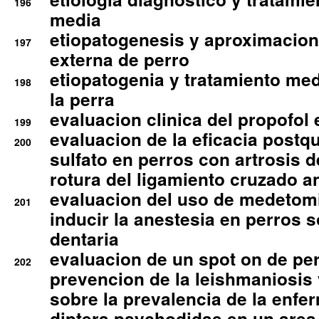
196
media
etiopatogenesis y aproximacion c
197
externa de perro
etiopatogenia y tratamiento med
198
la perra
evaluacion clinica del propofol 
199
evaluacion de la eficacia postqu
200
sulfato en perros con artrosis d
rotura del ligamiento cruzado an
evaluacion del uso de medetomi
201
inducir la anestesia en perros 
dentaria
evaluacion de un spot on de per
202
prevencion de la leishmaniosis 
sobre la prevalencia de la enfe
diptera psychodidae en un are