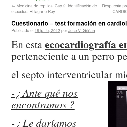
←
Medicina de reptiles: Cap.2: Identificación de
Respuesta pre
especies: El lagarto Rey
CARDI
Cuestionario – test formación en cardio
Publicado el
18 junio, 2012
por
Jose V. Griñan
ecocardiografía en
En esta
perteneciente a un perro p
el septo interventricular
-¿ Ante qué nos
encontramos ?
-¿ Le daríamos