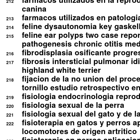
212
canina
farmacos utilizados en patologia
213
feline dysautonomia key gaske
214
feline ear polyps two case repo
215
pathogenesis chronic otitis med
fibrodisplasia osificante progres
216
fibrosis intersticial pulmonar id
217
highland white terrier
fijacion de la no union del pro
218
tornillo estudio retrospectivo e
fisiologia endocrinologia reprod
219
fisiologia sexual de la perra
220
fisiologia sexual del gato y de l
221
fisioterapia en gatos y perros a
222
locomotores de origen artritico
fisioterapia en perros aplicacio