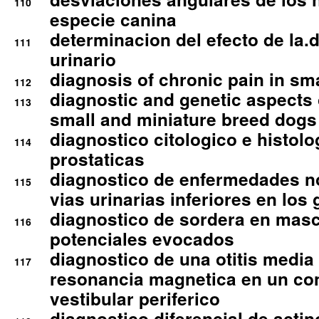
110
especie canina
determinacion del efecto de la.d
111
urinario
diagnosis of chronic pain in sm
112
diagnostic and genetic aspects o
113
small and miniature breed dogs 
diagnostico citologico e histolo
114
prostaticas
diagnostico de enfermedades no
115
vias urinarias inferiores en los 
diagnostico de sordera en mas
116
potenciales evocados
diagnostico de una otitis media
117
resonancia magnetica en un co
vestibular periferico
diagnostico diferencial de actin