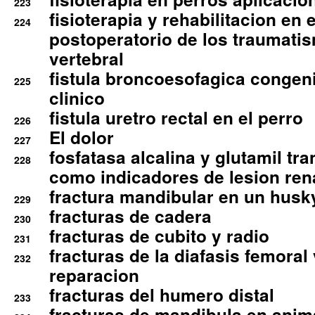
223
fisioterapia y rehabilitacion en 
224
postoperatorio de los traumati
vertebral
fistula broncoesofagica congen
225
clinico
fistula uretro rectal en el perro
226
El dolor
227
fosfatasa alcalina y glutamil tr
228
como indicadores de lesion ren
fractura mandibular en un husk
229
fracturas de cadera
230
fracturas de cubito y radio
231
fracturas de la diafasis femoral
232
reparacion
fracturas del humero distal
233
fracturas de mandibula en ani