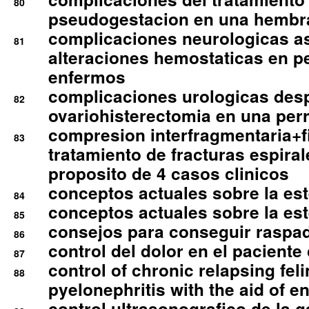
80
pseudogestacion en una hembr
complicaciones neurologicas a
81
alteraciones hemostaticas en p
enfermos
complicaciones urologicas des
82
ovariohisterectomia en una per
compresion interfragmentaria+fi
83
tratamiento de fracturas espirale
proposito de 4 casos clinicos
conceptos actuales sobre la este
84
conceptos actuales sobre la este
85
consejos para conseguir raspad
86
control del dolor en el paciente 
87
control of chronic relapsing feli
88
pyelonephritis with the aid of e
control ultrasonografico de la g