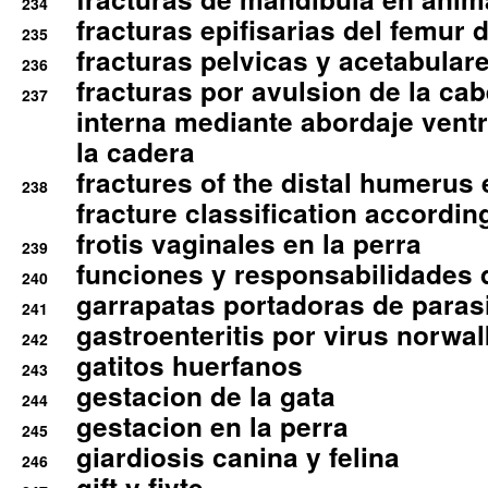
234
fracturas epifisarias del femur d
235
fracturas pelvicas y acetabulare
236
fracturas por avulsion de la cab
237
interna mediante abordaje ventra
la cadera
fractures of the distal humerus
238
fracture classification according
frotis vaginales en la perra
239
funciones y responsabilidades 
240
garrapatas portadoras de paras
241
gastroenteritis por virus norwal
242
gatitos huerfanos
243
gestacion de la gata
244
gestacion en la perra
245
giardiosis canina y felina
246
gift y fivte