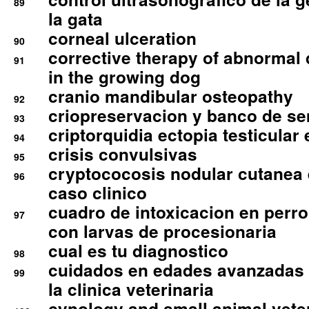
89
la gata
corneal ulceration
90
corrective therapy of abnormal
91
in the growing dog
cranio mandibular osteopathy
92
criopreservacion y banco de s
93
criptorquidia ectopia testicular 
94
crisis convulsivas
95
cryptococosis nodular cutanea
96
caso clinico
cuadro de intoxicacion en perro
97
con larvas de procesionaria
cual es tu diagnostico
98
cuidados en edades avanzadas
99
la clinica veterinaria
cynology and small animal vete