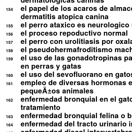
el papel de los acaros de alma
154
dermatitis atopica canina
el perro ataxico es neurologico
155
el proceso repoductivo normal
156
el perro con urolitiasis por oxal
157
el pseudohermafroditismo mac
158
el uso de las gonadotropinas pa
159
en perras y gatas
el uso del sevofluorano en gato
160
empleo de diversas hormonas e
161
pequeÃ±os animales
enfermedad bronquial en el gat
162
tratamiento
enfermedad bronquial felina o br
163
enfermedad del tracto urinario in
164
enfermedad discal intervertebra