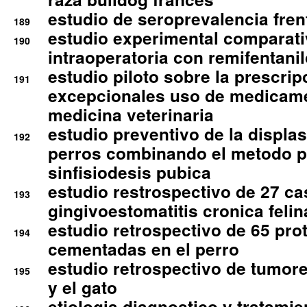
estudio de seroprevalencia frent
189
estudio experimental comparati
190
intraoperatoria con remifentanil
estudio piloto sobre la prescrip
191
excepcionales uso de medicam
medicina veterinaria
estudio preventivo de la displa
192
perros combinando el metodo p
sinfisiodesis pubica
estudio restrospectivo de 27 c
193
gingivoestomatitis cronica felin
estudio retrospectivo de 65 pro
194
cementadas en el perro
estudio retrospectivo de tumore
195
y el gato
etiologia diagnostico y tratamie