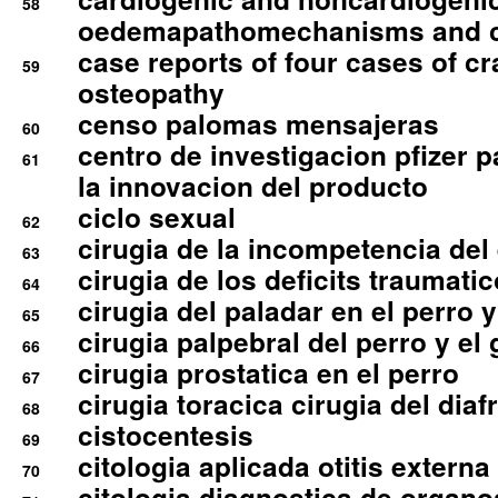
58
oedemapathomechanisms and 
case reports of four cases of c
59
osteopathy
censo palomas mensajeras
60
centro de investigacion pfizer p
61
la innovacion del producto
ciclo sexual
62
cirugia de la incompetencia del 
63
cirugia de los deficits traumati
64
cirugia del paladar en el perro y
65
cirugia palpebral del perro y el 
66
cirugia prostatica en el perro
67
cirugia toracica cirugia del dia
68
cistocentesis
69
citologia aplicada otitis externa
70
citologia diagnostica de organ