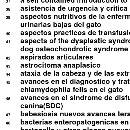
37
asistencia de urgencia y critica
38
aspectos nutritivos de la enfer
39
urinarias bajas del gato
aspectos practicos de transfus
40
aspects of the dysplastic syndr
41
dog osteochondrotic syndrome
aspirados articulares
42
astrocitoma anaplasico
43
ataxia de la cabeza y de las ex
44
avances en el diagnostico y tra
45
chlamydophila felis en el gato
avances en el sindrome de disf
46
canina(SDC)
babesiosis nuevos avances ter
47
bacterias enteropatogenicas en
48
bartonella y otras plagas nuev