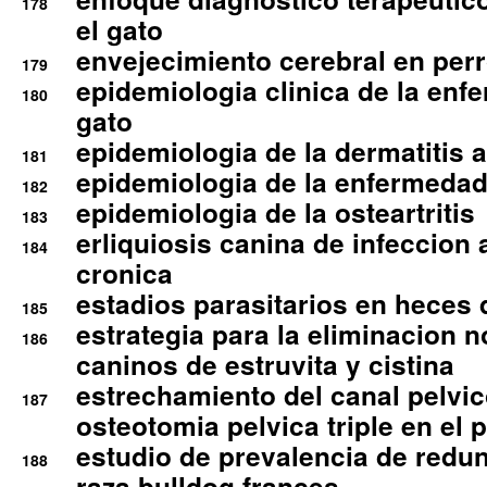
178
el gato
envejecimiento cerebral en per
179
epidemiologia clinica de la enf
180
gato
epidemiologia de la dermatitis 
181
epidemiologia de la enfermedad
182
epidemiologia de la osteartritis
183
erliquiosis canina de infeccio
184
cronica
estadios parasitarios en heces 
185
estrategia para la eliminacion n
186
caninos de estruvita y cistina
estrechamiento del canal pelvi
187
osteotomia pelvica triple en el 
estudio de prevalencia de redun
188
raza bulldog frances