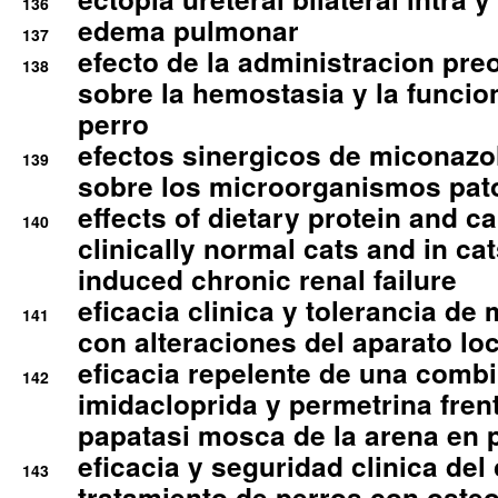
136
edema pulmonar
137
efecto de la administracion pre
138
sobre la hemostasia y la funcion
perro
efectos sinergicos de miconazol
139
sobre los microorganismos pa
effects of dietary protein and cal
140
clinically normal cats and in cat
induced chronic renal failure
eficacia clinica y tolerancia d
141
con alteraciones del aparato l
eficacia repelente de una comb
142
imidacloprida y permetrina fre
papatasi mosca de la arena en 
eficacia y seguridad clinica del
143
tratamiento de perros con osteoa