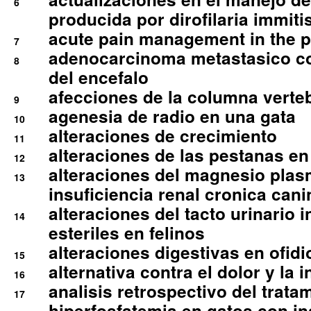
6
producida por dirofilaria immiti
acute pain management in the p
7
adenocarcinoma metastasico co
8
del encefalo
afecciones de la columna verte
9
agenesia de radio en una gata
10
alteraciones de crecimiento
11
alteraciones de las pestanas en
12
alteraciones del magnesio plas
13
insuficiencia renal cronica cani
alteraciones del tacto urinario in
14
esteriles en felinos
alteraciones digestivas en ofidi
15
alternativa contra el dolor y la 
16
analisis retrospectivo del tratam
17
hiperfosfatemia en gatos con in