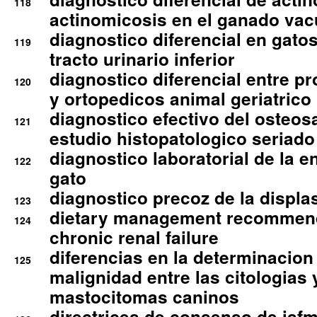
118
actinomicosis en el ganado va
diagnostico diferencial en gato
119
tracto urinario inferior
diagnostico diferencial entre 
120
y ortopedicos animal geriatrico
diagnostico efectivo del osteo
121
estudio histopatologico seriado
diagnostico laboratorial de la e
122
gato
diagnostico precoz de la displa
123
dietary management recommend
124
chronic renal failure
diferencias en la determinacion
125
malignidad entre las citologias 
mastocitomas caninos
directrices de consenso de isfm