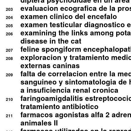
evaluacion ecografica de la pro
203
examen clinico del encefalo
204
examen testicular diagnostico 
205
examining the links among pota
206
disease in the cat
feline spongiform encephalopa
207
exploracion y tratamiento medico
208
externas caninas
falta de correlacion entre la me
209
sanguineo y sintomatologia de
a insuficiencia renal cronica
faringoamigdalitis estreptococic
210
tratamiento antibiotico
farmacos agonistas alfa 2 adr
211
animales II
farmacos utilizados en la repro