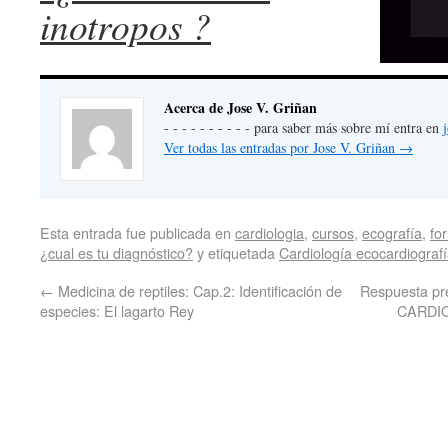
inotropos ?
Acerca de Jose V. Griñan
- - - - - - - - - - para saber más sobre mí entra en
Ver todas las entradas por Jose V. Griñan
→
Esta entrada fue publicada en
cardiologia
,
cursos
,
ecografía
,
fo
¿cual es tu diagnóstico?
y etiquetada
Cardiología ecocardiograf
←
Medicina de reptiles: Cap.2: Identificación de
Respuesta pre
especies: El lagarto Rey
CARDI