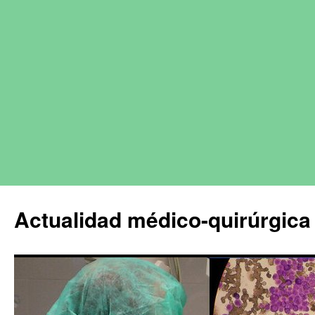
Actualidad médico-quirúrgica 