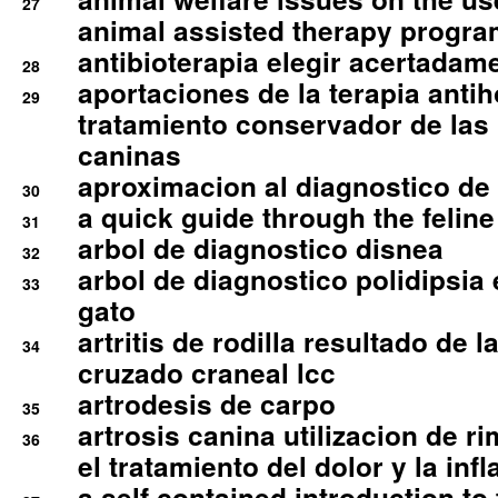
27
animal assisted therapy progra
antibioterapia elegir acertadam
28
aportaciones de la terapia anti
29
tratamiento conservador de las 
caninas
aproximacion al diagnostico de p
30
a quick guide through the feli
31
arbol de diagnostico disnea
32
arbol de diagnostico polidipsia 
33
gato
artritis de rodilla resultado de 
34
cruzado craneal lcc
artrodesis de carpo
35
artrosis canina utilizacion de r
36
el tratamiento del dolor y la inf
a self contained introduction to