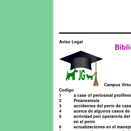
Aviso Legal
Bibli
Campus Virtua
Codigo
1
a case of periosteal prolifera
2
Preanestesia
3
accidentes del perro de caza
4
acerca de algunos casos de o
5
actividad peri operatoria de
en el perro
6
actualizaciones en el manejo 