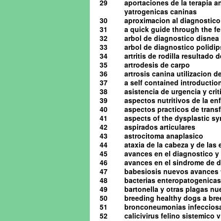
29
aportaciones de la terapia a
yatrogenicas caninas
30
aproximacion al diagnostico 
31
a quick guide through the 
32
arbol de diagnostico disnea
33
arbol de diagnostico polidip
34
artritis de rodilla resultado
35
artrodesis de carpo
36
artrosis canina utilizacion d
37
a self contained introduction
38
asistencia de urgencia y cri
39
aspectos nutritivos de la en
40
aspectos practicos de tran
41
aspects of the dysplastic s
42
aspirados articulares
43
astrocitoma anaplasico
44
ataxia de la cabeza y de las
45
avances en el diagnostico y 
46
avances en el sindrome de d
47
babesiosis nuevos avances 
48
bacterias enteropatogenicas
49
bartonella y otras plagas n
50
breeding healthy dogs a bre
51
bronconeumonias infeccios
52
calicivirus felino sistemico v