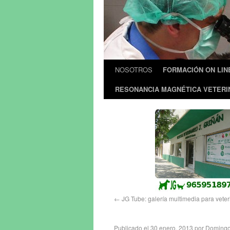
NOSOTROS
FORMACIÓN ON LIN
RESONANCIA MAGNÉTICA VETERI
←
JG Tube: galería multimedia para veter
Publicado el
30 enero, 2013
por
Domingo