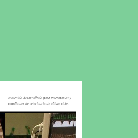
contenido desarrollado para veterinarios y
estudiantes de veterinaria de último ciclo.