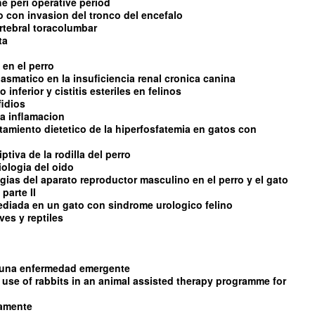
e peri operative period
con invasion del tronco del encefalo
rtebral toracolumbar
ta
 en el perro
asmatico en la insuficiencia renal cronica canina
 inferior y cistitis esteriles en felinos
fidios
 la inflamacion
ratamiento dietetico de la hiperfosfatemia en gatos con
tiva de la rodilla del perro
iologia del oido
ias del aparato reproductor masculino en el perro y el gato
parte II
diada en un gato con sindrome urologico felino
es y reptiles
s una enfermedad emergente
 use of rabbits in an animal assisted therapy programme for
damente