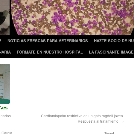
E
NOTICIAS FRESCAS PARA VETERINARIOS
HAZTE SOCIO DE N
NARIA
FÓRMATE EN NUESTRO HOSPITAL
LA FASCINANTE IMAGE
inarios
Cardiomiopatía restrictiva en un gato ragdoll joven.
Respuesta al tratamiento.
→
 García
Tweet