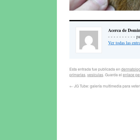
Acerca de Domin
- - - - - - - - - -
Ver todas las en
Esta entrada fue publicada en
dermatolog
primarias
,
vesículas
. Guarda el
enlace p
←
JG Tube: galería multimedia para veter