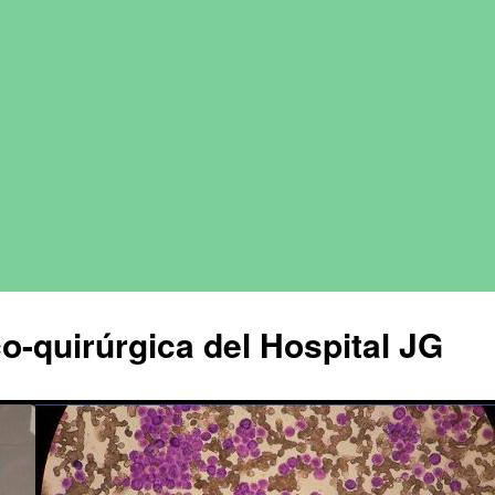
o-quirúrgica del Hospital JG