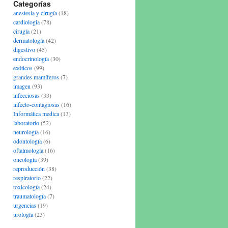
Categorías
anestesia y cirugía
(18)
cardiologia
(78)
cirugía
(21)
dermatología
(42)
digestivo
(45)
endocrinología
(30)
exóticos
(99)
grandes mamíferos
(7)
imagen
(93)
infecciosas
(33)
infecto-contagiosas
(16)
Informática medica
(13)
laboratorio
(52)
neurología
(16)
odontología
(6)
oftalmología
(16)
oncología
(39)
reproducción
(38)
respiratorio
(22)
toxicología
(24)
traumatología
(7)
urgencias
(19)
urología
(23)