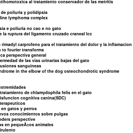
ntihomotoxica al tratamiento conservador de las metritis
de poliuria y polidipsia
feline lymphoma complex
sia e poliuria no cao e no gato
 de la ruptura del ligamento cruzado craneal lcc
e rimadyl carprofeno para el tratamiento del dolor y la inflamacion
 to fourier transforms
tica perspectiva general
fermedad de las vias urinarias bajas del gato
sfusiones sanguineas
yndrome in the elbow of the dog osteochondrotic syndrome
 extremidades
tratamiento de chlamydophila felis en el gato
isfuncion cognitiva canina(SDC)
terapeuticos
 en gatos y perros
uevos conocimientos sobre pulgas
eders perspective
as en pequeÃ±os animales
irulento