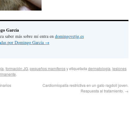
go García
 para saber más sobre mí entra en
domingovetjg.es
tradas por Domingo García
→
ía
,
formación JG
,
pequeños mamíferos
y etiquetada
dermatología
,
lesiones
ermanente
.
inarios
Cardiomiopatía restrictiva en un gato ragdoll joven.
Respuesta al tratamiento.
→