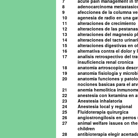
7
acute pain management in th
8
adenocarcinoma metastasico 
9
afecciones de la columna ve
10
agenesia de radio en una ga
11
alteraciones de crecimiento
12
alteraciones de las pestanas
13
alteraciones del magnesio pl
14
alteraciones del tacto urinario
15
alteraciones digestivas en o
16
alternativa contra el dolor y
17
analisis retrospectivo del t
insuficiencia renal cronica
18
anatomia artroscopica descrip
19
anatomia fisiologia y microb
20
anatomia funciones y patolog
nociones basicas para el atv 
21
anemia hemolitica inmunome
22
anestesia con ketamina en av
23
Anestesia inhalatoria
24
Anestesia local y regional
25
Fluidoterapia quirurgica
26
angiostrongilosis en perro
27
animal welfare issues on the
children
28
antibioterapia elegir acerta