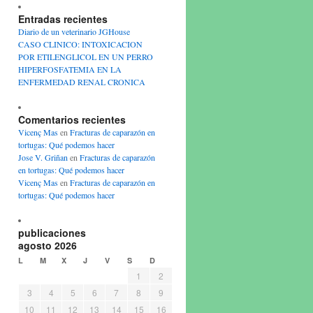
Entradas recientes
Diario de un veterinario JGHouse
CASO CLINICO: INTOXICACION
POR ETILENGLICOL EN UN PERRO
HIPERFOSFATEMIA EN LA
ENFERMEDAD RENAL CRONICA
Comentarios recientes
Vicenç Mas
en
Fracturas de caparazón en
tortugas: Qué podemos hacer
Jose V. Griñan
en
Fracturas de caparazón
en tortugas: Qué podemos hacer
Vicenç Mas
en
Fracturas de caparazón en
tortugas: Qué podemos hacer
publicaciones
agosto 2026
L
M
X
J
V
S
D
1
2
3
4
5
6
7
8
9
10
11
12
13
14
15
16