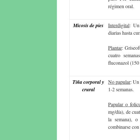
régimen oral.
Micosis de pies
Interdigital
: Un
diarias hasta cu
Plantar
: Griseo
cuatro semanas
fluconazol (150
Tiña corporal y
No papular
: Un
crural
1-2 semanas.
Papular o folic
mg/día), de cua
la semana), o
combinarse con l