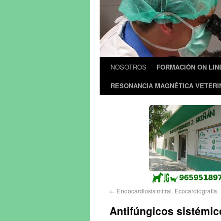
NOSOTROS
FORMACIÓN ON LIN
RESONANCIA MAGNÉTICA VETERI
←
Endocardiosis mitral. Ecocardiografía.
Antifúngicos sistémic