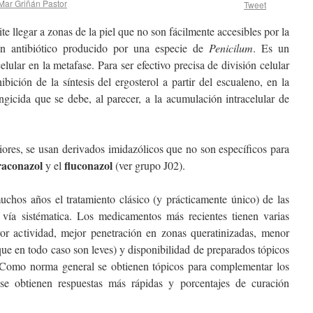
Mar Griñán Pastor
Tweet
te llegar a zonas de la piel que no son fácilmente accesibles por la
 antibiótico producido por una especie de
Penicilum
. Es un
elular en la metafase. Para ser efectivo precisa de división celular
ibición de la síntesis del ergosterol a partir del escualeno, en la
gicida que se debe, al parecer, a la acumulación intracelular de
res, se usan derivados imidazólicos que no son específicos para
raconazol
fluconazol
y el
(ver grupo J02).
uchos años el tratamiento clásico (y prácticamente único) de las
a vía sistématica. Los medicamentos más recientes tienen varias
or actividad, mejor penetración en zonas queratinizadas, menor
que en todo caso son leves) y disponibilidad de preparados tópicos
 Como norma general se obtienen tópicos para complementar los
e obtienen respuestas más rápidas y porcentajes de curación