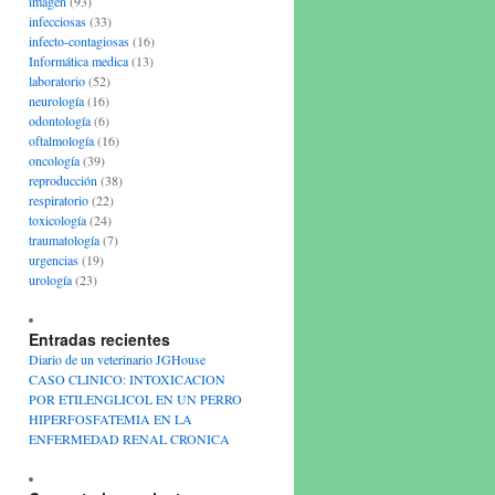
imagen
(93)
infecciosas
(33)
infecto-contagiosas
(16)
Informática medica
(13)
laboratorio
(52)
neurología
(16)
odontología
(6)
oftalmología
(16)
oncología
(39)
reproducción
(38)
respiratorio
(22)
toxicología
(24)
traumatología
(7)
urgencias
(19)
urología
(23)
Entradas recientes
Diario de un veterinario JGHouse
CASO CLINICO: INTOXICACION
POR ETILENGLICOL EN UN PERRO
HIPERFOSFATEMIA EN LA
ENFERMEDAD RENAL CRONICA