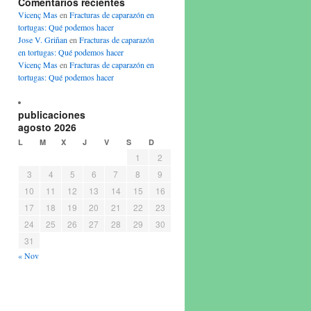
Comentarios recientes
Vicenç Mas
en
Fracturas de caparazón en
tortugas: Qué podemos hacer
Jose V. Griñan
en
Fracturas de caparazón
en tortugas: Qué podemos hacer
Vicenç Mas
en
Fracturas de caparazón en
tortugas: Qué podemos hacer
publicaciones
agosto 2026
L
M
X
J
V
S
D
1
2
3
4
5
6
7
8
9
10
11
12
13
14
15
16
17
18
19
20
21
22
23
24
25
26
27
28
29
30
31
« Nov