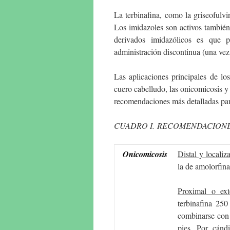
La terbinafina, como la griseofulvi
Los imidazoles son activos tambié
derivados imidazólicos es que pe
administración discontinua (una vez
Las aplicaciones principales de lo
cuero cabelludo, las onicomicosis y 
recomendaciones más detalladas para
CUADRO I. RECOMENDACIONE
Onicomicosis
Distal y localiz
la de amolorfin
Proximal o ext
terbinafina 25
combinarse con 
pies. Por cánd