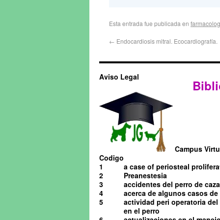
Esta entrada fue publicada en
farmacolog
←
Endocardiosis mitral. Ecocardiografía.
Aviso Legal
Bibli
Campus Virtua
Codigo
1
a case of periosteal prolifera
2
Preanestesia
3
accidentes del perro de caza
4
acerca de algunos casos de o
5
actividad peri operatoria de
en el perro
6
actualizaciones en el manejo 