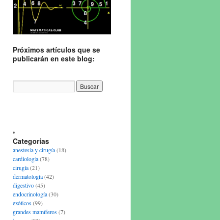
Próximos artículos que se
publicarán en este blog:
Categorías
anestesia y cirugía
(18)
cardiologia
(78)
cirugía
(21)
dermatología
(42)
digestivo
(45)
endocrinología
(30)
exóticos
(99)
grandes mamíferos
(7)