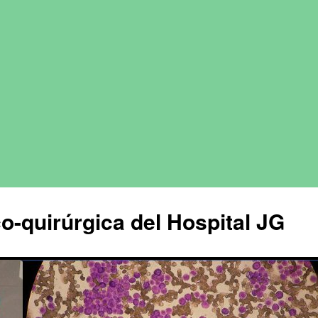
o-quirúrgica del Hospital JG