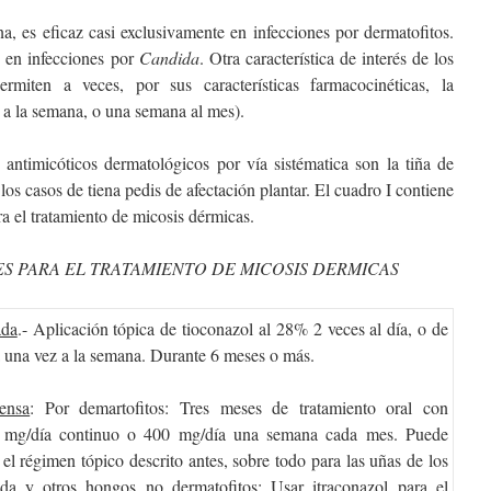
na, es eficaz casi exclusivamente en infecciones por dermatofitos.
n en infecciones por
Candida
. Otra característica de interés de los
rmiten a veces, por sus características farmacocinéticas, la
 a la semana, o una semana al mes).
s antimicóticos dermatológicos por vía sistématica son la tiña de
los casos de tiena pedis de afectación plantar. El cuadro I contiene
 el tratamiento de micosis dérmicas.
S PARA EL TRATAMIENTO DE MICOSIS DERMICAS
ada
.- Aplicación tópica de tioconazol al 28% 2 veces al día, o de
a una vez a la semana. Durante 6 meses o más.
ensa
: Por demartofitos: Tres meses de tratamiento oral con
0 mg/día continuo o 400 mg/día una semana cada mes. Puede
el régimen tópico descrito antes, sobre todo para las uñas de los
ida y otros hongos no dermatofitos: Usar itraconazol para el