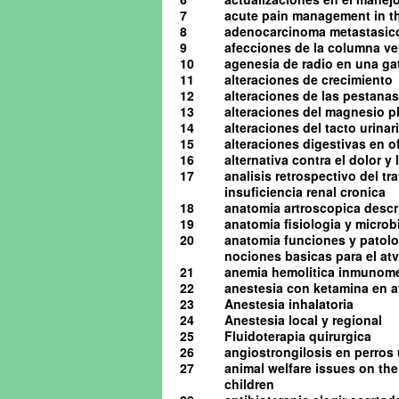
7
acute pain management in th
8
adenocarcinoma metastasico 
9
afecciones de la columna ve
10
agenesia de radio en una ga
11
alteraciones de crecimiento
12
alteraciones de las pestanas
13
alteraciones del magnesio pl
14
alteraciones del tacto urinario
15
alteraciones digestivas en o
16
alternativa contra el dolor y
17
analisis retrospectivo del t
insuficiencia renal cronica
18
anatomia artroscopica descrip
19
anatomia fisiologia y microb
20
anatomia funciones y patolog
nociones basicas para el atv 
21
anemia hemolitica inmunome
22
anestesia con ketamina en av
23
Anestesia inhalatoria
24
Anestesia local y regional
25
Fluidoterapia quirurgica
26
angiostrongilosis en perro
27
animal welfare issues on the
children