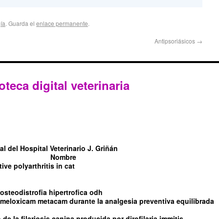
ía
. Guarda el
enlace permanente
.
Antipsoriásicos
→
oteca digital veterinaria
l del Hospital Veterinario J. Griñán
Nombre
tive polyarthritis in cat
steodistrofia hipertrofica odh
l meloxicam metacam durante la analgesia preventiva equilibrada
de la filariosis canina producida por dirofilaria immitis