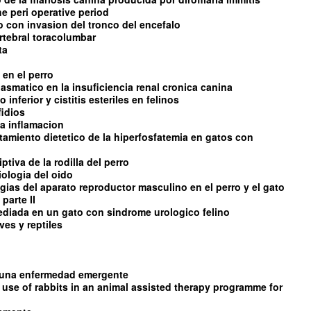
e peri operative period
con invasion del tronco del encefalo
rtebral toracolumbar
ta
 en el perro
asmatico en la insuficiencia renal cronica canina
 inferior y cistitis esteriles en felinos
fidios
 la inflamacion
ratamiento dietetico de la hiperfosfatemia en gatos con
tiva de la rodilla del perro
iologia del oido
ias del aparato reproductor masculino en el perro y el gato
parte II
diada en un gato con sindrome urologico felino
es y reptiles
s una enfermedad emergente
 use of rabbits in an animal assisted therapy programme for