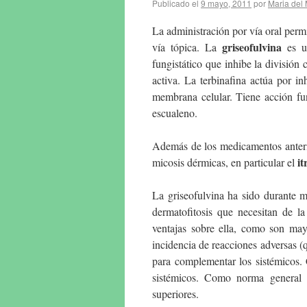
Publicado el
9 mayo, 2011
por
Maria del 
La administración por vía oral permi
griseofulvina
vía tópica. La
es un
fungistático que inhibe la división c
activa. La terbinafina actúa por inh
membrana celular. Tiene acción fun
escualeno.
Además de los medicamentos anterio
it
micosis dérmicas, en particular el
La griseofulvina ha sido durante m
dermatofitosis que necesitan de l
ventajas sobre ella, como son may
incidencia de reacciones adversas (
para complementar los sistémicos.
sistémicos. Como norma general s
superiores.