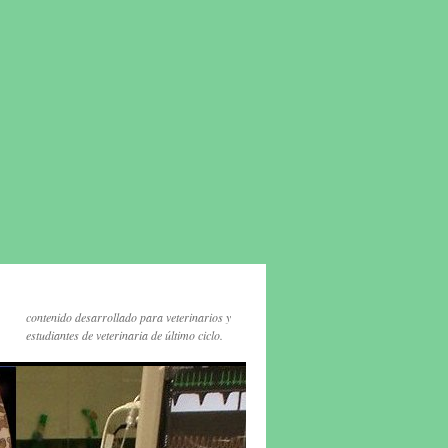
contenido desarrollado para veterinarios y
estudiantes de veterinaria de último ciclo.