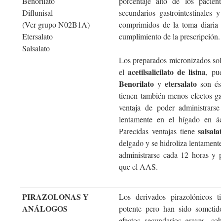
Benorilato
porcentaje alto de los pacien
Diflunisal
secundarios gastrointestinales
(Ver grupo N02B1A)
comprimidos de la toma diaria 
Etersalato
cumplimiento de la prescripción.
Salsalato
Los preparados micronizados s
acetilsalicilato de lisina
el
, pu
Benorilato
etersalato
y
son és
tienen también menos efectos ga
ventaja de poder administrars
lentamente en el hígado en áci
salsala
Parecidas ventajas tiene
delgado y se hidroliza lentamente
administrarse cada 12 horas y 
que el AAS.
PIRAZOLONAS Y
Los derivados pirazolónicos t
ANÁLOGOS
potente pero han sido sometido
efectos secundarios graves, so