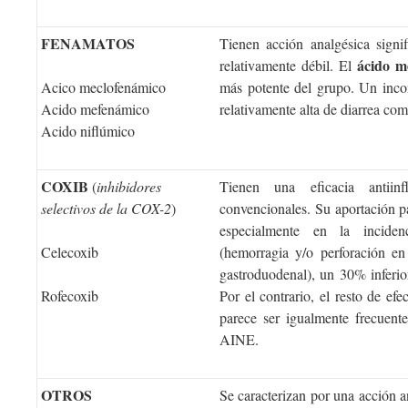
FENAMATOS
Tienen acción analgésica signif
ácido m
relativamente débil. El
Acico meclofenámico
más potente del grupo. Un incon
Acido mefenámico
relativamente alta de diarrea com
Acido niflúmico
COXIB
(
inhibidores
Tienen una eficacia antiin
selectivos de la COX-2
)
convencionales. Su aportación p
especialmente en la incidenc
Celecoxib
(hemorragia y/o perforación en 
gastroduodenal), un 30% inferio
Rofecoxib
Por el contrario, el resto de efe
parece ser igualmente frecuent
AINE.
OTROS
Se caracterizan por una acción a