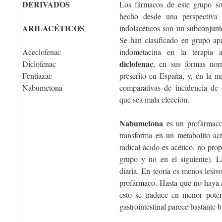
DERIVADOS
Los fármacos de este grupo son
hecho desde una perspectiva 
ARILACÉTICOS
indolacéticos son un subconjunto
Se han clasificado en grupo apa
Aceclofenac
indometacina en la terapia a
diclofenac
Diclofenac
, en sus formas no
Fentiazac
prescrito en España, y, en la m
Nabumetona
comparativas de incidencia de 
que sea mala elección.
Nabumetona
es un profármaco 
transforma en un metabolito ac
radical ácido es acético, no prop
grupo y no en el siguiente). L
diaria. En teoría es menos lesiv
profármaco. Hasta que no haya m
esto se traduce en menor potenc
gastrointestinal parece bastante 