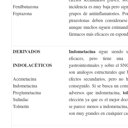
Fenilbutazona
incidencia es muy baja pero sign
Feprazona
grupos de antiinflamatorios. Po
pirazolonas deben considerars
aunque muchos siguen estimando 
fármacos más eficaces en espondi
DERIVADOS
Indometacina
sigue siendo un
eficaces, pero tiene una 
INDOLACÉTICOS
gastrointestinales y sobre el SN
son análogos estructurales que
Acemetacina
efectos secundarios, pero no
Indometacina
conseguido. Si se busca un com
to
Proglumetacina
adversos que indometacina,
Sulindac
elección ya que es el mejor doc
Tolmetin
se parece menos a indometacina, 
son muy grandes en cualquier ca