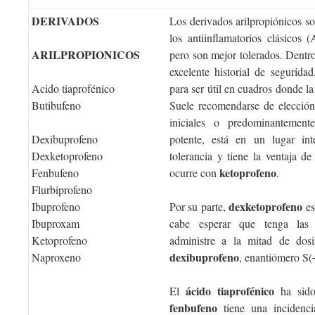
DERIVADOS
Los derivados arilpropiónicos s
los antiinflamatorios clásicos 
ARILPROPIONICOS
pero son mejor tolerados. Dent
excelente historial de segurida
Acido tiaprofénico
para ser útil en cuadros donde 
Butibufeno
Suele recomendarse de elección
iniciales o predominantemen
Dexibuprofeno
potente, está en un lugar int
Dexketoprofeno
tolerancia y tiene la ventaja 
ketoprofeno
Fenbufeno
ocurre con
.
Flurbiprofeno
dexketoprofeno
Ibuprofeno
Por su parte,
es
Ibuproxam
cabe esperar que tenga las
Ketoprofeno
administre a la mitad de dosi
dexibuprofeno
Naproxeno
, enantiómero S(
ácido tiaprofénico
El
ha sido 
fenbufeno
tiene una incidencia