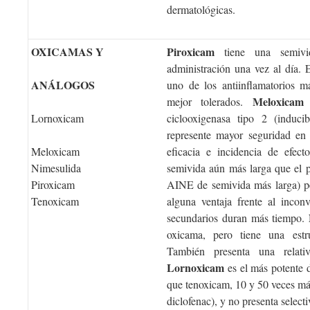
dermatológicas.
OXICAMAS Y
Piroxicam
tiene una semivi
administración una vez al día. 
ANÁLOGOS
uno de los antiinflamatorios m
Meloxicam
mejor tolerados.
t
Lornoxicam
ciclooxigenasa tipo 2 (induci
represente mayor seguridad en 
Meloxicam
eficacia e incidencia de efect
Nimesulida
semivida aún más larga que el p
Piroxicam
AINE de semivida más larga) p
Tenoxicam
alguna ventaja frente al inconv
secundarios duran más tiempo.
oxicama, pero tiene una estru
También presenta una relati
Lornoxicam
es el más potente 
que tenoxicam, 10 y 50 veces má
diclofenac), y no presenta select