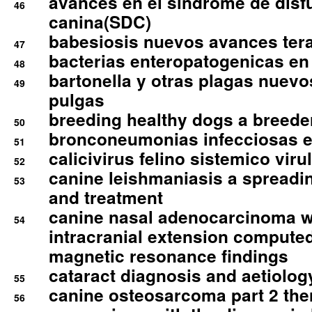
avances en el sindrome de disf
46
canina(SDC)
babesiosis nuevos avances ter
47
bacterias enteropatogenicas en
48
bartonella y otras plagas nuev
49
pulgas
breeding healthy dogs a breede
50
bronconeumonias infecciosas 
51
calicivirus felino sistemico viru
52
canine leishmaniasis a spreadi
53
and treatment
canine nasal adenocarcinoma wi
54
intracranial extension comput
magnetic resonance findings
cataract diagnosis and aetiolog
55
canine osteosarcoma part 2 th
56