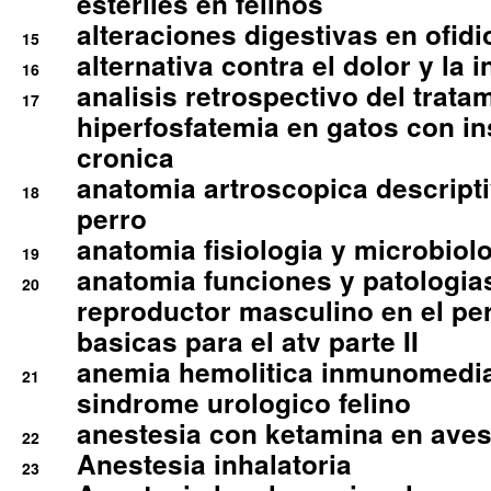
esteriles en felinos
alteraciones digestivas en ofidi
15
alternativa contra el dolor y la 
16
analisis retrospectivo del tratam
17
hiperfosfatemia en gatos con in
cronica
anatomia artroscopica descriptiv
18
perro
anatomia fisiologia y microbiolo
19
anatomia funciones y patologia
20
reproductor masculino en el per
basicas para el atv parte II
anemia hemolitica inmunomedia
21
sindrome urologico felino
anestesia con ketamina en aves 
22
Anestesia inhalatoria
23