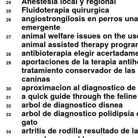
Anestesia local y regional
24
Fluidoterapia quirurgica
25
angiostrongilosis en perros un
26
emergente
animal welfare issues on the use
27
animal assisted therapy progra
antibioterapia elegir acertadam
28
aportaciones de la terapia anti
29
tratamiento conservador de las 
caninas
aproximacion al diagnostico de p
30
a quick guide through the feli
31
arbol de diagnostico disnea
32
arbol de diagnostico polidipsia 
33
gato
artritis de rodilla resultado de 
34