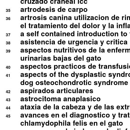
cruzado craneal lcc
artrodesis de carpo
35
artrosis canina utilizacion de r
36
el tratamiento del dolor y la inf
a self contained introduction to
37
asistencia de urgencia y critica
38
aspectos nutritivos de la enfer
39
urinarias bajas del gato
aspectos practicos de transfus
40
aspects of the dysplastic syndr
41
dog osteochondrotic syndrome
aspirados articulares
42
astrocitoma anaplasico
43
ataxia de la cabeza y de las ex
44
avances en el diagnostico y tra
45
chlamydophila felis en el gato