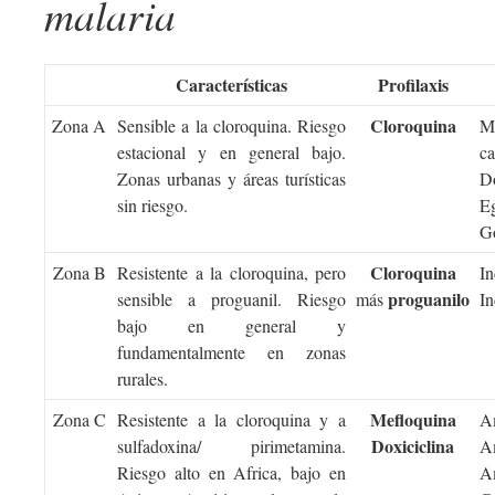
malaria
Características
Profilaxis
Cloroquina
Zona A
Sensible a la cloroquina. Riesgo
Mé
estacional y en general bajo.
c
Zonas urbanas y áreas turísticas
D
sin riesgo.
Eg
Go
Cloroquina
Zona B
Resistente a la cloroquina, pero
I
proguanilo
sensible a proguanil. Riesgo
más
In
bajo en general y
fundamentalmente en zonas
rurales.
Mefloquina
Zona C
Resistente a la cloroquina y a
A
Doxiciclina
sulfadoxina/ pirimetamina.
A
Riesgo alto en Africa, bajo en
A