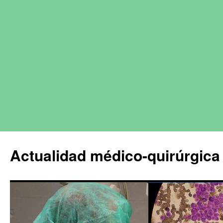
Actualidad médico-quirúrgica 