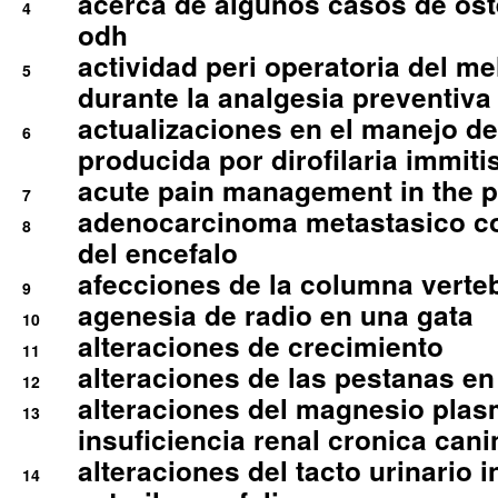
acerca de algunos casos de oste
4
odh
actividad peri operatoria del 
5
durante la analgesia preventiva 
actualizaciones en el manejo de 
6
producida por dirofilaria immiti
acute pain management in the p
7
adenocarcinoma metastasico co
8
del encefalo
afecciones de la columna verte
9
agenesia de radio en una gata
10
alteraciones de crecimiento
11
alteraciones de las pestanas en
12
alteraciones del magnesio plas
13
insuficiencia renal cronica cani
alteraciones del tacto urinario in
14