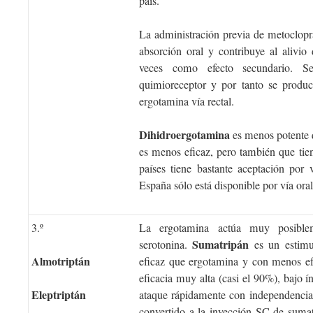
país.
La administración previa de metoclopr
absorción oral y contribuye al alivio
veces como efecto secundario. S
quimioreceptor y por tanto se produ
ergotamina vía rectal.
Dihidroergotamina
es menos potente q
es menos eficaz, pero también que tie
países tiene bastante aceptación por v
España sólo está disponible por vía oral
3.º
La ergotamina actúa muy posiblem
Sumatripán
serotonina.
es un estimu
Almotriptán
eficaz que ergotamina y con menos ef
eficacia muy alta (casi el 90%), bajo ín
Eleptriptán
ataque rápidamente con independencia 
convertido a la inyección SC de sumat