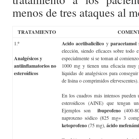
menos de tres ataques al m
TRATAMIENTO
COMEN
Acido acetilsalicílico
paracetamol
1.º
y
s
elección, siendo eficaces sobre todo 
Analgésicos y
especialmente si se toman al comienzo 
antiinflamatorios no
1000 mg y tienen una eficacia muy pa
esteroídicos
líquidas de analgésicos para conseguir 
de lisina o comprimidos efervescentes).
En los cuadros más intensos pueden u
esteroídicos (AINE) que tengan u
ibuprofeno
Ejemplos son
(400-
naproxeno sódico (825 mg= 3 comp
ketoprofeno
ácido mefenám
(75 mg),