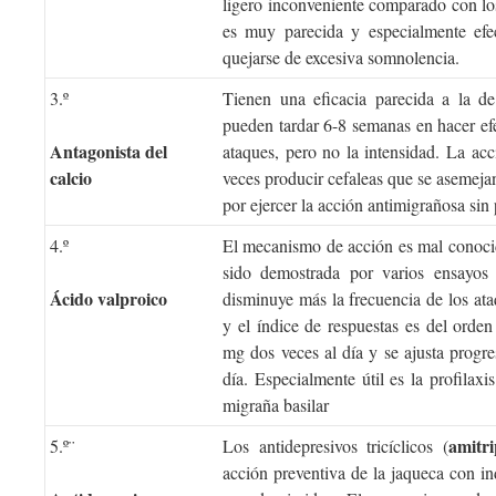
ligero inconveniente comparado con lo
es muy parecida y especialmente efe
quejarse de excesiva somnolencia.
3.º
Tienen una eficacia parecida a la d
pueden tardar 6-8 semanas en hacer efe
Antagonista del
ataques, pero no la intensidad. La acc
calcio
veces producir cefaleas que se asemejan
por ejercer la acción antimigrañosa sin 
4.º
El mecanismo de acción es mal conocid
sido demostrada por varios ensayos c
Ácido valproico
disminuye más la frecuencia de los ata
y el índice de respuestas es del ord
mg dos veces al día y se ajusta progr
día. Especialmente útil es la profilax
migraña basilar
amitri
5.º¨
Los antidepresivos tricíclicos (
acción preventiva de la jaqueca con in