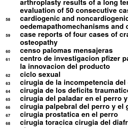
arthroplasty results of a long t
evaluation of 50 consecutive c
cardiogenic and noncardiogeni
58
oedemapathomechanisms and 
case reports of four cases of c
59
osteopathy
censo palomas mensajeras
60
centro de investigacion pfizer p
61
la innovacion del producto
ciclo sexual
62
cirugia de la incompetencia del 
63
cirugia de los deficits traumati
64
cirugia del paladar en el perro y
65
cirugia palpebral del perro y el 
66
cirugia prostatica en el perro
67
cirugia toracica cirugia del dia
68