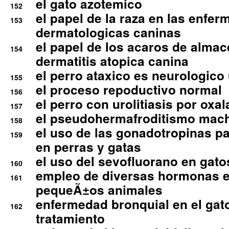
el gato azotemico
152
el papel de la raza en las enfe
153
dermatologicas caninas
el papel de los acaros de alma
154
dermatitis atopica canina
el perro ataxico es neurologico
155
el proceso repoductivo normal
156
el perro con urolitiasis por oxal
157
el pseudohermafroditismo mac
158
el uso de las gonadotropinas pa
159
en perras y gatas
el uso del sevofluorano en gato
160
empleo de diversas hormonas e
161
pequeÃ±os animales
enfermedad bronquial en el gat
162
tratamiento