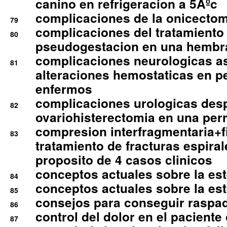
canino en refrigeracion a 5Âºc
complicaciones de la onicectomi
79
complicaciones del tratamiento
80
pseudogestacion en una hembr
complicaciones neurologicas a
81
alteraciones hemostaticas en p
enfermos
complicaciones urologicas des
82
ovariohisterectomia en una per
compresion interfragmentaria+fi
83
tratamiento de fracturas espirale
proposito de 4 casos clinicos
conceptos actuales sobre la este
84
conceptos actuales sobre la este
85
consejos para conseguir raspad
86
control del dolor en el paciente 
87