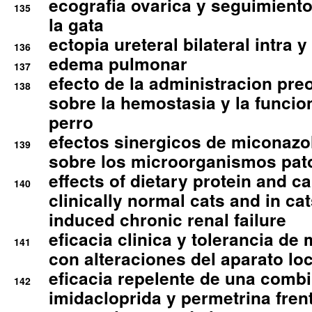
ecografia ovarica y seguimiento
135
la gata
ectopia ureteral bilateral intra 
136
edema pulmonar
137
efecto de la administracion pre
138
sobre la hemostasia y la funcion
perro
efectos sinergicos de miconazol
139
sobre los microorganismos pa
effects of dietary protein and cal
140
clinically normal cats and in cat
induced chronic renal failure
eficacia clinica y tolerancia d
141
con alteraciones del aparato l
eficacia repelente de una comb
142
imidacloprida y permetrina fre