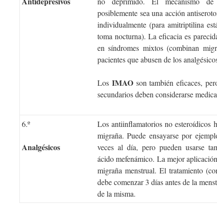
Antidepresivos
no deprimido. El mecanismo de 
posiblemente sea una acción antiseroton
individualmente (para amitriptilina es
toma nocturna). La eficacia es parecid
en síndromes mixtos (combinan migr
pacientes que abusen de los analgésico
IMAO
Los
son también eficaces, pero
secundarios deben considerarse medica
6.º
Los antiinflamatorios no esteroídicos h
migraña. Puede ensayarse por ejemp
Analgésicos
veces al día, pero pueden usarse ta
ácido mefenámico. La mejor aplicación
migraña menstrual. El tratamiento (c
debe comenzar 3 días antes de la menst
de la misma.