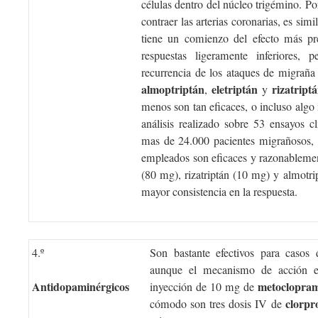
células dentro del núcleo trigémino. Por
contraer las arterias coronarias, es simi
tiene un comienzo del efecto más pr
respuestas ligeramente inferiores,
recurrencia de los ataques de migraña
almoptriptán
eletriptán
rizatript
,
y
menos son tan eficaces, o incluso algo
análisis realizado sobre 53 ensayos cl
mas de 24.000 pacientes migrañosos, s
empleados son eficaces y razonablement
(80 mg), rizatriptán (10 mg) y almotr
mayor consistencia en la respuesta.
4.º
Son bastante efectivos para casos 
aunque el mecanismo de acción es
Antidopaminérgicos
metoclopra
inyección de 10 mg de
clorpr
cómodo son tres dosis IV de