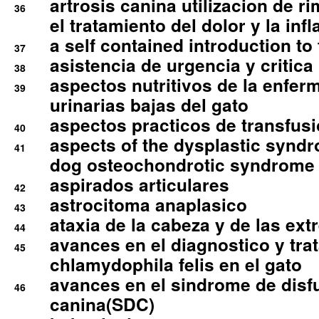
artrosis canina utilizacion de r
36
el tratamiento del dolor y la inf
a self contained introduction to
37
asistencia de urgencia y critica
38
aspectos nutritivos de la enfer
39
urinarias bajas del gato
aspectos practicos de transfus
40
aspects of the dysplastic syndr
41
dog osteochondrotic syndrome
aspirados articulares
42
astrocitoma anaplasico
43
ataxia de la cabeza y de las ex
44
avances en el diagnostico y tra
45
chlamydophila felis en el gato
avances en el sindrome de disf
46
canina(SDC)