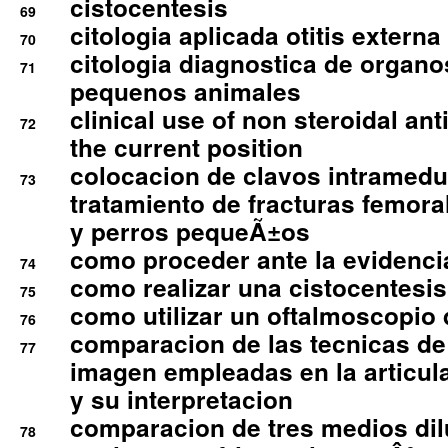
cistocentesis
69
citologia aplicada otitis externa
70
citologia diagnostica de organ
71
pequenos animales
clinical use of non steroidal an
72
the current position
colocacion de clavos intramedu
73
tratamiento de fracturas femoral
y perros pequeÃ±os
como proceder ante la evidencia
74
como realizar una cistocentesis
75
como utilizar un oftalmoscopio 
76
comparacion de las tecnicas de
77
imagen empleadas en la articula
y su interpretacion
comparacion de tres medios di
78