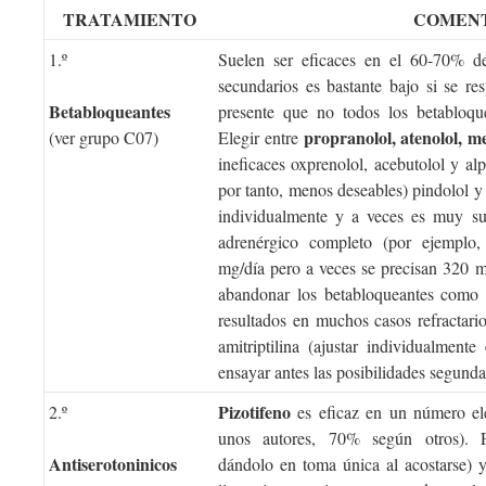
TRATAMIENTO
COMEN
1.º
Suelen ser eficaces en el 60-70% de
secundarios es bastante bajo si se res
Betabloqueantes
presente que no todos los betabloqu
propranolol, atenolol, m
(ver grupo C07)
Elegir entre
ineficaces oxprenolol, acebutolol y al
por tanto, menos deseables) pindolol y 
individualmente y a veces es muy su
adrenérgico completo (por ejemplo
mg/día pero a veces se precisan 320 mg
abandonar los betabloqueantes como 
resultados en muchos casos refractario
amitriptilina (ajustar individualmente
ensayar antes las posibilidades segunda
Pizotifeno
2.º
es eficaz en un número el
unos autores, 70% según otros). 
Antiserotoninicos
dándolo en toma única al acostarse) y 