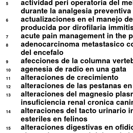
actividad peri operatoria del 
5
durante la analgesia preventiva 
actualizaciones en el manejo de 
6
producida por dirofilaria immiti
acute pain management in the p
7
adenocarcinoma metastasico co
8
del encefalo
afecciones de la columna verte
9
agenesia de radio en una gata
10
alteraciones de crecimiento
11
alteraciones de las pestanas en
12
alteraciones del magnesio plas
13
insuficiencia renal cronica cani
alteraciones del tacto urinario in
14
esteriles en felinos
alteraciones digestivas en ofidi
15