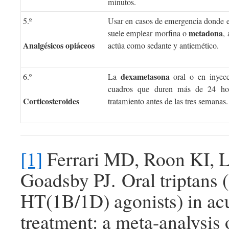
minutos.
5.º
Usar en casos de emergencia donde es 
metadona
suele emplear morfina o
,
Analgésicos opiáceos
actúa como sedante y antiemético.
dexametasona
6.º
La
oral o en inyecc
cuadros que duren más de 24 hora
Corticosteroides
tratamiento antes de las tres semanas.
[1]
Ferrari MD, Roon KI, L
Goadsby PJ. Oral triptans (
HT(1B/1D) agonists) in ac
treatment: a meta-analysis 