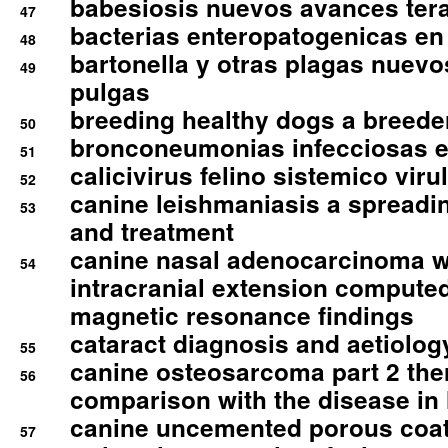
babesiosis nuevos avances ter
47
bacterias enteropatogenicas en
48
bartonella y otras plagas nuev
49
pulgas
breeding healthy dogs a breede
50
bronconeumonias infecciosas 
51
calicivirus felino sistemico viru
52
canine leishmaniasis a spreadi
53
and treatment
canine nasal adenocarcinoma wi
54
intracranial extension comput
magnetic resonance findings
cataract diagnosis and aetiolog
55
canine osteosarcoma part 2 th
56
comparison with the disease i
canine uncemented porous coate
57