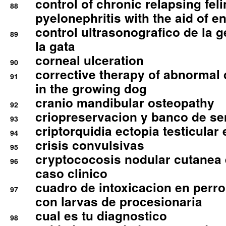
control of chronic relapsing feli
88
pyelonephritis with the aid of e
control ultrasonografico de la g
89
la gata
corneal ulceration
90
corrective therapy of abnormal
91
in the growing dog
cranio mandibular osteopathy
92
criopreservacion y banco de s
93
criptorquidia ectopia testicular 
94
crisis convulsivas
95
cryptococosis nodular cutanea
96
caso clinico
cuadro de intoxicacion en perro
97
con larvas de procesionaria
cual es tu diagnostico
98