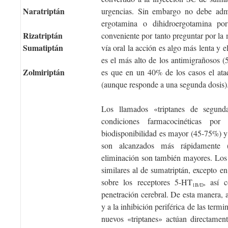
Naratriptán
urgencias. Sin embargo no debe admin
ergotamina o dihidroergotamina por 
Rizatriptán
conveniente por tanto preguntar por la 
Sumatiptán
vía oral la acción es algo más lenta y el
es el más alto de los antimigrañosos (
Zolmiriptán
es que en un 40% de los casos el ata
(aunque responde a una segunda dosis)
Los llamados «triptanes de segunda
condiciones farmacocinéticas po
biodisponibilidad es mayor (45-75%) y 
son alcanzados más rápidamente 
eliminación son también mayores. Los 
similares al de sumatriptán, excepto e
sobre los receptores 5-HT
, así 
1B/D
penetración cerebral. De esta manera, 
y a la inhibición periférica de las termi
nuevos «triptanes» actúan directament