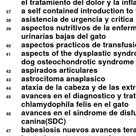
el tratamiento del dolor y la inf
a self contained introduction to
37
asistencia de urgencia y critica
38
aspectos nutritivos de la enfer
39
urinarias bajas del gato
aspectos practicos de transfus
40
aspects of the dysplastic syndr
41
dog osteochondrotic syndrome
aspirados articulares
42
astrocitoma anaplasico
43
ataxia de la cabeza y de las ex
44
avances en el diagnostico y tra
45
chlamydophila felis en el gato
avances en el sindrome de disf
46
canina(SDC)
babesiosis nuevos avances ter
47