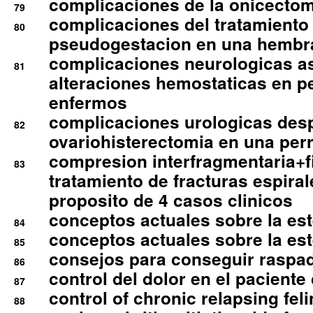
complicaciones de la onicectomi
79
complicaciones del tratamiento
80
pseudogestacion en una hembr
complicaciones neurologicas a
81
alteraciones hemostaticas en p
enfermos
complicaciones urologicas des
82
ovariohisterectomia en una per
compresion interfragmentaria+fi
83
tratamiento de fracturas espirale
proposito de 4 casos clinicos
conceptos actuales sobre la este
84
conceptos actuales sobre la este
85
consejos para conseguir raspad
86
control del dolor en el paciente 
87
control of chronic relapsing feli
88