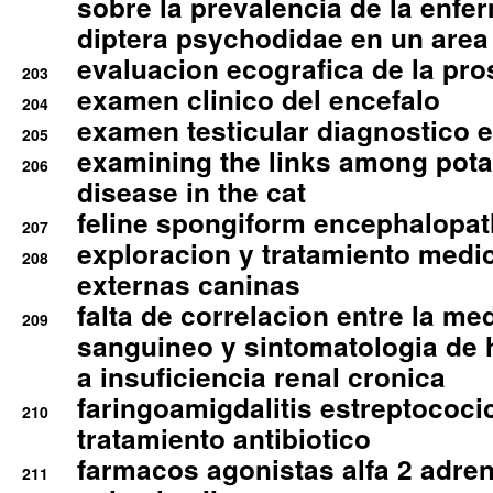
sobre la prevalencia de la enfe
diptera psychodidae en un are
evaluacion ecografica de la pro
203
examen clinico del encefalo
204
examen testicular diagnostico 
205
examining the links among pota
206
disease in the cat
feline spongiform encephalopa
207
exploracion y tratamiento medico
208
externas caninas
falta de correlacion entre la me
209
sanguineo y sintomatologia de
a insuficiencia renal cronica
faringoamigdalitis estreptococic
210
tratamiento antibiotico
farmacos agonistas alfa 2 adr
211