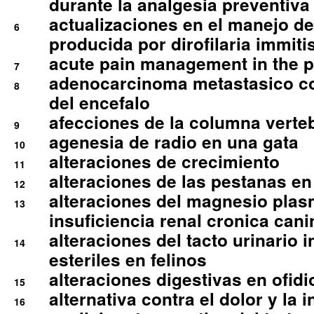
durante la analgesia preventiva 
actualizaciones en el manejo de 
6
producida por dirofilaria immiti
acute pain management in the p
7
adenocarcinoma metastasico co
8
del encefalo
afecciones de la columna verte
9
agenesia de radio en una gata
10
alteraciones de crecimiento
11
alteraciones de las pestanas en
12
alteraciones del magnesio plas
13
insuficiencia renal cronica cani
alteraciones del tacto urinario in
14
esteriles en felinos
alteraciones digestivas en ofidi
15
alternativa contra el dolor y la 
16