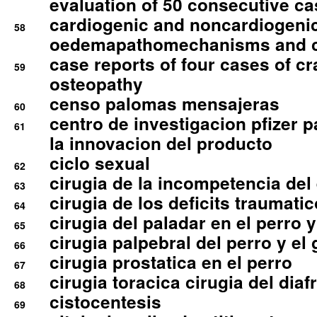
evaluation of 50 consecutive c
cardiogenic and noncardiogeni
58
oedemapathomechanisms and 
case reports of four cases of c
59
osteopathy
censo palomas mensajeras
60
centro de investigacion pfizer p
61
la innovacion del producto
ciclo sexual
62
cirugia de la incompetencia del 
63
cirugia de los deficits traumati
64
cirugia del paladar en el perro y
65
cirugia palpebral del perro y el 
66
cirugia prostatica en el perro
67
cirugia toracica cirugia del dia
68
cistocentesis
69