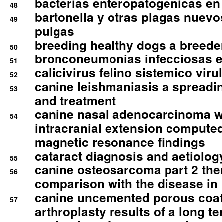
bacterias enteropatogenicas en
48
bartonella y otras plagas nuev
49
pulgas
breeding healthy dogs a breede
50
bronconeumonias infecciosas 
51
calicivirus felino sistemico viru
52
canine leishmaniasis a spreadi
53
and treatment
canine nasal adenocarcinoma wi
54
intracranial extension comput
magnetic resonance findings
cataract diagnosis and aetiolog
55
canine osteosarcoma part 2 th
56
comparison with the disease i
canine uncemented porous coate
57
arthroplasty results of a long t