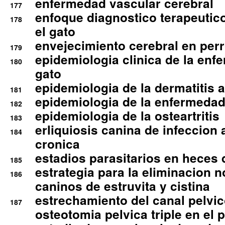
enfermedad vascular cerebral
177
enfoque diagnostico terapeutico 
178
el gato
envejecimiento cerebral en per
179
epidemiologia clinica de la enf
180
gato
epidemiologia de la dermatitis 
181
epidemiologia de la enfermedad
182
epidemiologia de la osteartritis
183
erliquiosis canina de infeccio
184
cronica
estadios parasitarios en heces 
185
estrategia para la eliminacion n
186
caninos de estruvita y cistina
estrechamiento del canal pelvi
187
osteotomia pelvica triple en el 