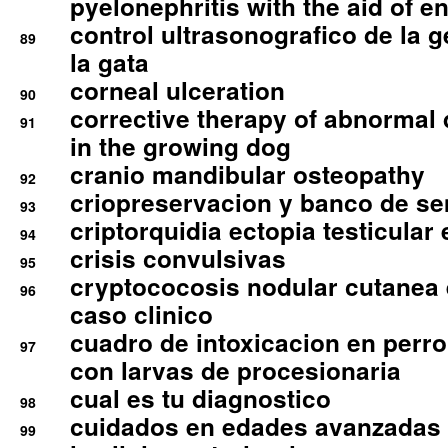
pyelonephritis with the aid of e
control ultrasonografico de la g
89
la gata
corneal ulceration
90
corrective therapy of abnormal
91
in the growing dog
cranio mandibular osteopathy
92
criopreservacion y banco de s
93
criptorquidia ectopia testicular 
94
crisis convulsivas
95
cryptococosis nodular cutanea
96
caso clinico
cuadro de intoxicacion en perro
97
con larvas de procesionaria
cual es tu diagnostico
98
cuidados en edades avanzadas
99