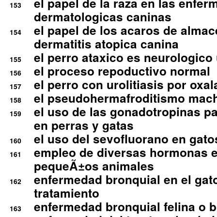
el papel de la raza en las enfe
153
dermatologicas caninas
el papel de los acaros de alma
154
dermatitis atopica canina
el perro ataxico es neurologico
155
el proceso repoductivo normal
156
el perro con urolitiasis por oxal
157
el pseudohermafroditismo mac
158
el uso de las gonadotropinas pa
159
en perras y gatas
el uso del sevofluorano en gato
160
empleo de diversas hormonas e
161
pequeÃ±os animales
enfermedad bronquial en el gat
162
tratamiento
enfermedad bronquial felina o br
163