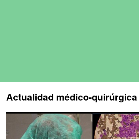
Actualidad médico-quirúrgica 