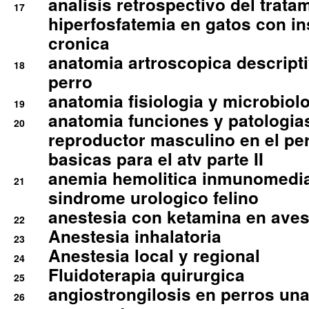
analisis retrospectivo del tratam
17
hiperfosfatemia en gatos con in
cronica
anatomia artroscopica descriptiv
18
perro
anatomia fisiologia y microbiolo
19
anatomia funciones y patologia
20
reproductor masculino en el per
basicas para el atv parte II
anemia hemolitica inmunomedia
21
sindrome urologico felino
anestesia con ketamina en aves 
22
Anestesia inhalatoria
23
Anestesia local y regional
24
Fluidoterapia quirurgica
25
angiostrongilosis en perros un
26