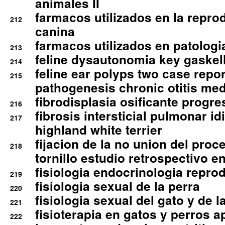
animales II
farmacos utilizados en la repro
212
canina
farmacos utilizados en patologia
213
feline dysautonomia key gaske
214
feline ear polyps two case repo
215
pathogenesis chronic otitis med
fibrodisplasia osificante progres
216
fibrosis intersticial pulmonar id
217
highland white terrier
fijacion de la no union del pro
218
tornillo estudio retrospectivo e
fisiologia endocrinologia reprod
219
fisiologia sexual de la perra
220
fisiologia sexual del gato y de l
221
fisioterapia en gatos y perros a
222