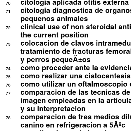
citologia aplicada otitis externa
70
citologia diagnostica de organ
71
pequenos animales
clinical use of non steroidal an
72
the current position
colocacion de clavos intramedu
73
tratamiento de fracturas femoral
y perros pequeÃ±os
como proceder ante la evidencia
74
como realizar una cistocentesis
75
como utilizar un oftalmoscopio 
76
comparacion de las tecnicas de
77
imagen empleadas en la articula
y su interpretacion
comparacion de tres medios di
78
canino en refrigeracion a 5Âºc