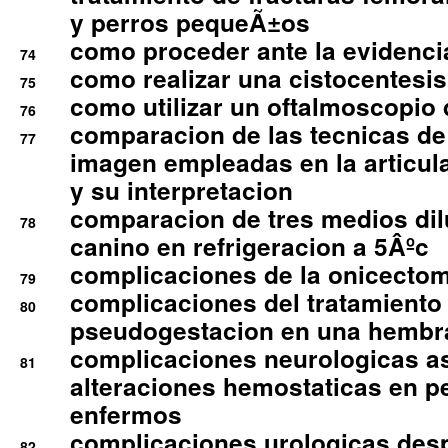
y perros pequeÃ±os
como proceder ante la evidencia
74
como realizar una cistocentesis
75
como utilizar un oftalmoscopio 
76
comparacion de las tecnicas de
77
imagen empleadas en la articula
y su interpretacion
comparacion de tres medios di
78
canino en refrigeracion a 5Âºc
complicaciones de la onicectomi
79
complicaciones del tratamiento
80
pseudogestacion en una hembr
complicaciones neurologicas a
81
alteraciones hemostaticas en p
enfermos
complicaciones urologicas des
82