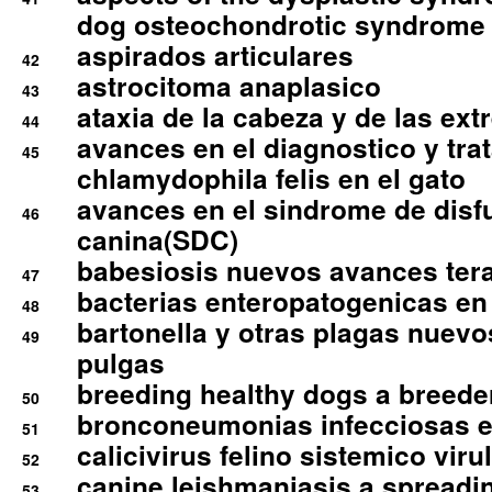
dog osteochondrotic syndrome
aspirados articulares
42
astrocitoma anaplasico
43
ataxia de la cabeza y de las ex
44
avances en el diagnostico y tra
45
chlamydophila felis en el gato
avances en el sindrome de disf
46
canina(SDC)
babesiosis nuevos avances ter
47
bacterias enteropatogenicas en
48
bartonella y otras plagas nuev
49
pulgas
breeding healthy dogs a breede
50
bronconeumonias infecciosas 
51
calicivirus felino sistemico viru
52
canine leishmaniasis a spreadi
53