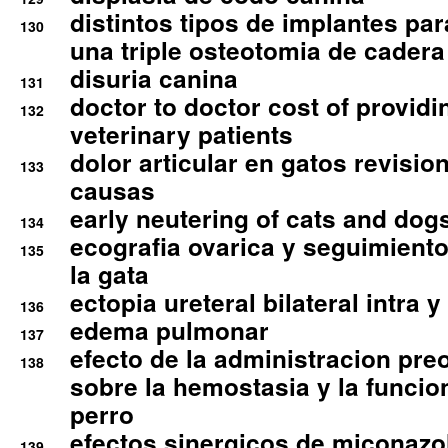
distintos tipos de implantes par
130
una triple osteotomia de cadera
disuria canina
131
doctor to doctor cost of providi
132
veterinary patients
dolor articular en gatos revisio
133
causas
early neutering of cats and dog
134
ecografia ovarica y seguimiento
135
la gata
ectopia ureteral bilateral intra 
136
edema pulmonar
137
efecto de la administracion pre
138
sobre la hemostasia y la funcion
perro
efectos sinergicos de miconazol
139