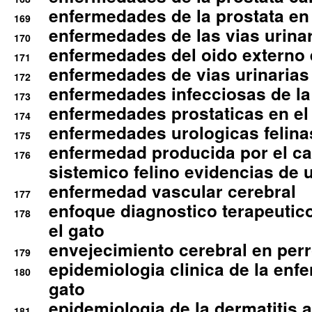
enfermedades de la prostata en 
169
enfermedades de las vias urinari
170
enfermedades del oido externo 
171
enfermedades de vias urinarias
172
enfermedades infecciosas de la 
173
enfermedades prostaticas en el
174
enfermedades urologicas felina
175
enfermedad producida por el cal
176
sistemico felino evidencias de 
enfermedad vascular cerebral
177
enfoque diagnostico terapeutico 
178
el gato
envejecimiento cerebral en per
179
epidemiologia clinica de la enf
180
gato
epidemiologia de la dermatitis 
181