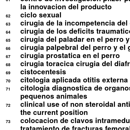
la innovacion del producto
ciclo sexual
62
cirugia de la incompetencia del 
63
cirugia de los deficits traumati
64
cirugia del paladar en el perro y
65
cirugia palpebral del perro y el 
66
cirugia prostatica en el perro
67
cirugia toracica cirugia del dia
68
cistocentesis
69
citologia aplicada otitis externa
70
citologia diagnostica de organ
71
pequenos animales
clinical use of non steroidal an
72
the current position
colocacion de clavos intramedu
73
tratamiento de fracturas femoral