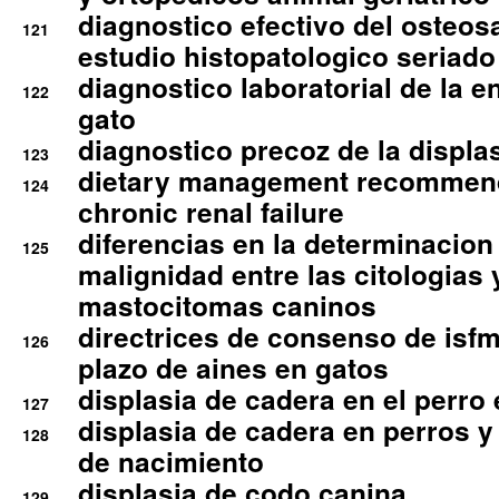
diagnostico efectivo del osteo
121
estudio histopatologico seriado
diagnostico laboratorial de la e
122
gato
diagnostico precoz de la displa
123
dietary management recommend
124
chronic renal failure
diferencias en la determinacion
125
malignidad entre las citologias 
mastocitomas caninos
directrices de consenso de isfm
126
plazo de aines en gatos
displasia de cadera en el perro
127
displasia de cadera en perros y
128
de nacimiento
displasia de codo canina
129