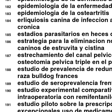
epidemiologia de la enfermedad
182
epidemiologia de la osteartritis
183
erliquiosis canina de infeccio
184
cronica
estadios parasitarios en heces 
185
estrategia para la eliminacion n
186
caninos de estruvita y cistina
estrechamiento del canal pelvi
187
osteotomia pelvica triple en el 
estudio de prevalencia de redun
188
raza bulldog frances
estudio de seroprevalencia frent
189
estudio experimental comparati
190
intraoperatoria con remifentanil
estudio piloto sobre la prescrip
191
excepcionales uso de medicam