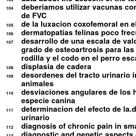
deberiamos utilizar vacunas co
104
de FVC
de la luxacion coxofemoral en e
105
dermatopatias felinas poco fre
106
desarrollo de una escala de val
107
grado de osteoartrosis para las 
rodilla y el codo en el perro esc
displasia de cadera
108
desordenes del tracto urinario 
109
animales
desviaciones angulares de los 
110
especie canina
determinacion del efecto de la.d
111
urinario
diagnosis of chronic pain in sm
112
diagnostic and genetic aspects o
113