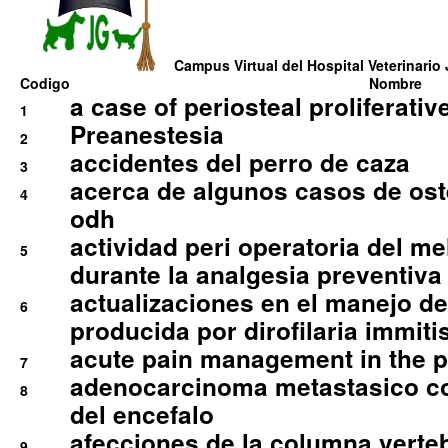
Campus Virtual del Hospital Veterinario 
Codigo
Nombre
a case of periosteal proliferative
1
Preanestesia
2
accidentes del perro de caza
3
acerca de algunos casos de oste
4
odh
actividad peri operatoria del 
5
durante la analgesia preventiva 
actualizaciones en el manejo de 
6
producida por dirofilaria immiti
acute pain management in the p
7
adenocarcinoma metastasico co
8
del encefalo
afecciones de la columna verte
9