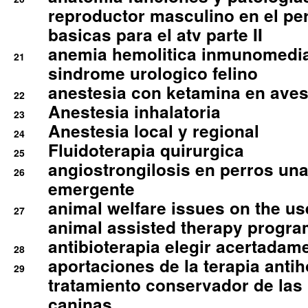
reproductor masculino en el per
basicas para el atv parte II
anemia hemolitica inmunomedia
21
sindrome urologico felino
anestesia con ketamina en aves 
22
Anestesia inhalatoria
23
Anestesia local y regional
24
Fluidoterapia quirurgica
25
angiostrongilosis en perros un
26
emergente
animal welfare issues on the use
27
animal assisted therapy progra
antibioterapia elegir acertadam
28
aportaciones de la terapia anti
29
tratamiento conservador de las 
caninas