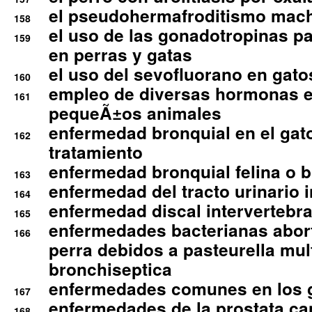
el pseudohermafroditismo mac
158
el uso de las gonadotropinas pa
159
en perras y gatas
el uso del sevofluorano en gato
160
empleo de diversas hormonas e
161
pequeÃ±os animales
enfermedad bronquial en el gat
162
tratamiento
enfermedad bronquial felina o br
163
enfermedad del tracto urinario in
164
enfermedad discal intervertebra
165
enfermedades bacterianas abort
166
perra debidos a pasteurella mul
bronchiseptica
enfermedades comunes en los 
167
enfermedades de la prostata ca
168