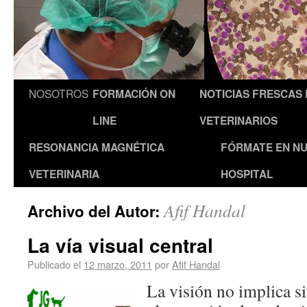
NOSOTROS
FORMACIÓN ON
NOTICIAS FRESCAS
LINE
VETERINARIOS
RESONANCIA MAGNÉTICA
FÓRMATE EN N
VETERINARIA
HOSPITAL
Afif Handal
Archivo del Autor:
La vía visual central
Publicado el
12 marzo, 2011
por
Afif Handal
La visión no implica s