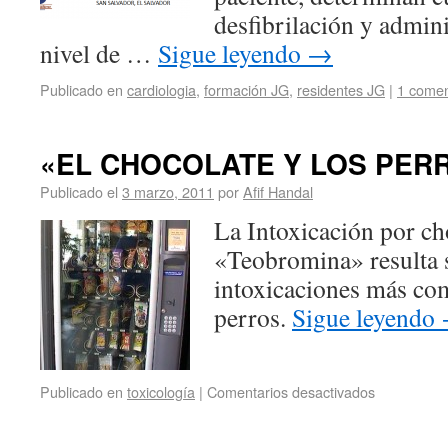
desfibrilación y admini
nivel de …
Sigue leyendo
→
Publicado en
cardiologia
,
formación JG
,
residentes JG
|
1 comen
«EL CHOCOLATE Y LOS PER
Publicado el
3 marzo, 2011
por
Afif Handal
La Intoxicación por ch
«Teobromina» resulta s
intoxicaciones más com
perros.
Sigue leyendo
Publicado en
toxicología
|
Comentarios desactivados