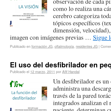
observación de cada pix
como lo realiza una cám
cerebro categoriza tod
tópicos específicos (tex
dimensión, velocidad),
imagen con imágenes previas …
Sigue 
Publicado en
formación JG
,
oftalmología
,
residentes JG
|
Coment
El uso del desfibrilador en p
Publicado el
12 marzo, 2011
por
Afif Handal
Un desfibrilador es un
administra una descarga
través de la pared torá
integrados analizan el 
paciente, determinan c