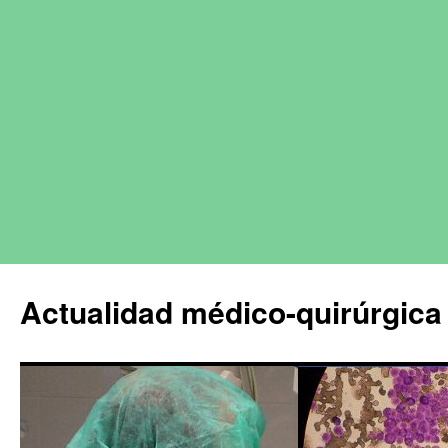
Actualidad médico-quirúrgica 