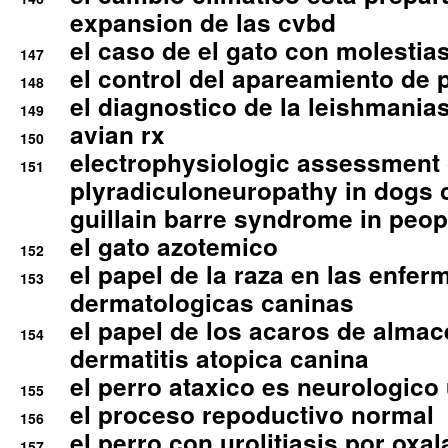
expansion de las cvbd
el caso de el gato con molestias
147
el control del apareamiento de 
148
el diagnostico de la leishmania
149
avian rx
150
electrophysiologic assessment 
151
plyradiculoneuropathy in dogs 
guillain barre syndrome in peop
el gato azotemico
152
el papel de la raza en las enfe
153
dermatologicas caninas
el papel de los acaros de alma
154
dermatitis atopica canina
el perro ataxico es neurologico
155
el proceso repoductivo normal
156
el perro con urolitiasis por oxal
157