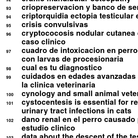
criopreservacion y banco de s
93
criptorquidia ectopia testicular 
94
crisis convulsivas
95
cryptococosis nodular cutanea
96
caso clinico
cuadro de intoxicacion en perro
97
con larvas de procesionaria
cual es tu diagnostico
98
cuidados en edades avanzadas
99
la clinica veterinaria
cynology and small animal vete
100
cystocentesis is essential for re
101
urinary tract infections in cats
dano renal en el perro causado 
102
estudio clinico
data about the descent of the te
103