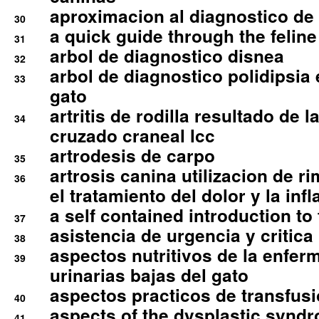
aproximacion al diagnostico de p
30
a quick guide through the feli
31
arbol de diagnostico disnea
32
arbol de diagnostico polidipsia 
33
gato
artritis de rodilla resultado de 
34
cruzado craneal lcc
artrodesis de carpo
35
artrosis canina utilizacion de r
36
el tratamiento del dolor y la inf
a self contained introduction to
37
asistencia de urgencia y critica
38
aspectos nutritivos de la enfer
39
urinarias bajas del gato
aspectos practicos de transfus
40
aspects of the dysplastic syndr
41