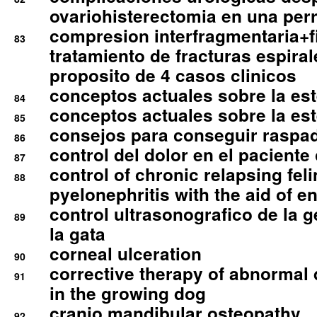
ovariohisterectomia en una per
compresion interfragmentaria+fi
83
tratamiento de fracturas espirale
proposito de 4 casos clinicos
conceptos actuales sobre la este
84
conceptos actuales sobre la este
85
consejos para conseguir raspad
86
control del dolor en el paciente 
87
control of chronic relapsing feli
88
pyelonephritis with the aid of e
control ultrasonografico de la g
89
la gata
corneal ulceration
90
corrective therapy of abnormal
91
in the growing dog
cranio mandibular osteopathy
92