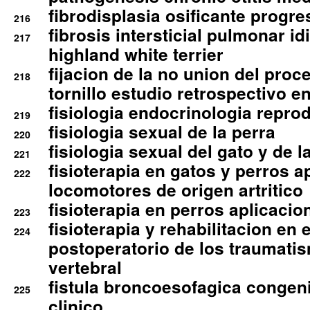
fibrodisplasia osificante progres
216
fibrosis intersticial pulmonar id
217
highland white terrier
fijacion de la no union del pro
218
tornillo estudio retrospectivo e
fisiologia endocrinologia reprod
219
fisiologia sexual de la perra
220
fisiologia sexual del gato y de l
221
fisioterapia en gatos y perros a
222
locomotores de origen artritico
fisioterapia en perros aplicacio
223
fisioterapia y rehabilitacion en 
224
postoperatorio de los traumati
vertebral
fistula broncoesofagica congen
225
clinico