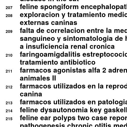
feline spongiform encephalopa
207
exploracion y tratamiento medico
208
externas caninas
falta de correlacion entre la me
209
sanguineo y sintomatologia de
a insuficiencia renal cronica
faringoamigdalitis estreptococic
210
tratamiento antibiotico
farmacos agonistas alfa 2 adr
211
animales II
farmacos utilizados en la repro
212
canina
farmacos utilizados en patologia
213
feline dysautonomia key gaske
214
feline ear polyps two case repo
215
pathogenesis chronic otitis med