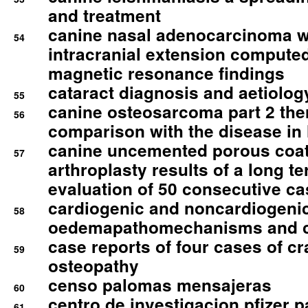
and treatment
canine nasal adenocarcinoma wi
54
intracranial extension comput
magnetic resonance findings
cataract diagnosis and aetiolog
55
canine osteosarcoma part 2 th
56
comparison with the disease i
canine uncemented porous coate
57
arthroplasty results of a long t
evaluation of 50 consecutive c
cardiogenic and noncardiogeni
58
oedemapathomechanisms and 
case reports of four cases of c
59
osteopathy
censo palomas mensajeras
60
centro de investigacion pfizer p
61