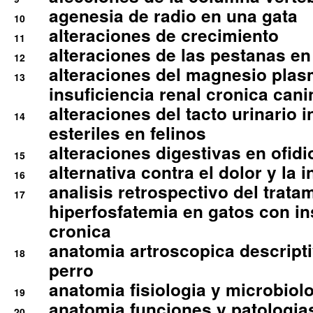
agenesia de radio en una gata
10
alteraciones de crecimiento
11
alteraciones de las pestanas en
12
alteraciones del magnesio plas
13
insuficiencia renal cronica cani
alteraciones del tacto urinario in
14
esteriles en felinos
alteraciones digestivas en ofidi
15
alternativa contra el dolor y la 
16
analisis retrospectivo del tratam
17
hiperfosfatemia en gatos con in
cronica
anatomia artroscopica descriptiv
18
perro
anatomia fisiologia y microbiolo
19
anatomia funciones y patologia
20