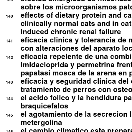
sobre los microorganismos pa
effects of dietary protein and cal
140
clinically normal cats and in cat
induced chronic renal failure
eficacia clinica y tolerancia d
141
con alteraciones del aparato l
eficacia repelente de una comb
142
imidacloprida y permetrina fre
papatasi mosca de la arena en 
eficacia y seguridad clinica del
143
tratamiento de perros con osteoa
el acido folico y la hendidura pa
144
braquicefalos
el agotamiento de la secrecion l
145
metergolina
el cambio climatico esta prepar
146