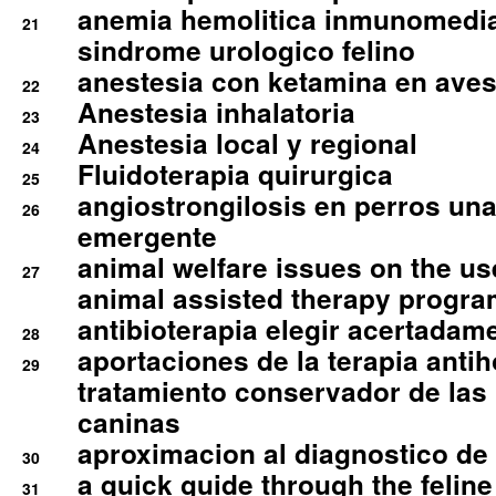
anemia hemolitica inmunomedia
21
sindrome urologico felino
anestesia con ketamina en aves 
22
Anestesia inhalatoria
23
Anestesia local y regional
24
Fluidoterapia quirurgica
25
angiostrongilosis en perros un
26
emergente
animal welfare issues on the use
27
animal assisted therapy progra
antibioterapia elegir acertadam
28
aportaciones de la terapia anti
29
tratamiento conservador de las 
caninas
aproximacion al diagnostico de p
30
a quick guide through the feli
31