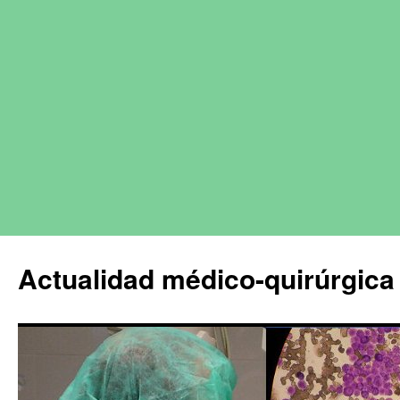
Actualidad médico-quirúrgica 