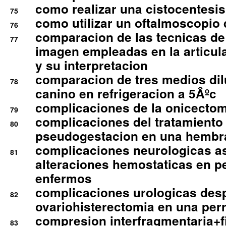
como realizar una cistocentesis
75
como utilizar un oftalmoscopio 
76
comparacion de las tecnicas de
77
imagen empleadas en la articula
y su interpretacion
comparacion de tres medios di
78
canino en refrigeracion a 5Âºc
complicaciones de la onicectomi
79
complicaciones del tratamiento
80
pseudogestacion en una hembr
complicaciones neurologicas a
81
alteraciones hemostaticas en p
enfermos
complicaciones urologicas des
82
ovariohisterectomia en una per
compresion interfragmentaria+fi
83