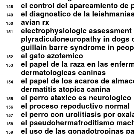
el control del apareamiento de 
148
el diagnostico de la leishmania
149
avian rx
150
electrophysiologic assessment 
151
plyradiculoneuropathy in dogs 
guillain barre syndrome in peop
el gato azotemico
152
el papel de la raza en las enfe
153
dermatologicas caninas
el papel de los acaros de alma
154
dermatitis atopica canina
el perro ataxico es neurologico
155
el proceso repoductivo normal
156
el perro con urolitiasis por oxal
157
el pseudohermafroditismo mac
158
el uso de las gonadotropinas pa
159