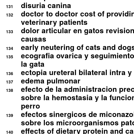
disuria canina
131
doctor to doctor cost of providi
132
veterinary patients
dolor articular en gatos revisio
133
causas
early neutering of cats and dog
134
ecografia ovarica y seguimiento
135
la gata
ectopia ureteral bilateral intra 
136
edema pulmonar
137
efecto de la administracion pre
138
sobre la hemostasia y la funcion
perro
efectos sinergicos de miconazol
139
sobre los microorganismos pa
effects of dietary protein and cal
140