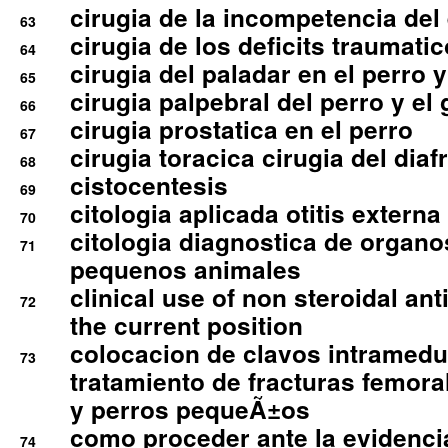
cirugia de la incompetencia del 
63
cirugia de los deficits traumati
64
cirugia del paladar en el perro y
65
cirugia palpebral del perro y el 
66
cirugia prostatica en el perro
67
cirugia toracica cirugia del dia
68
cistocentesis
69
citologia aplicada otitis externa
70
citologia diagnostica de organ
71
pequenos animales
clinical use of non steroidal an
72
the current position
colocacion de clavos intramedu
73
tratamiento de fracturas femoral
y perros pequeÃ±os
como proceder ante la evidencia
74