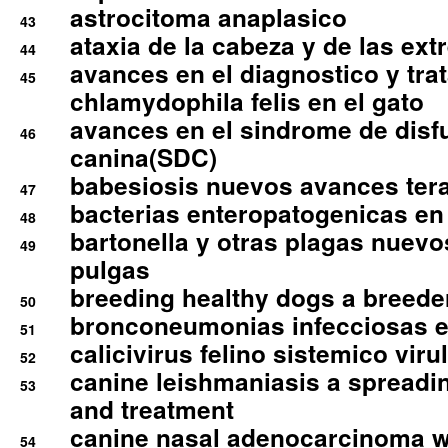
astrocitoma anaplasico
43
ataxia de la cabeza y de las ex
44
avances en el diagnostico y tra
45
chlamydophila felis en el gato
avances en el sindrome de disf
46
canina(SDC)
babesiosis nuevos avances ter
47
bacterias enteropatogenicas en
48
bartonella y otras plagas nuev
49
pulgas
breeding healthy dogs a breede
50
bronconeumonias infecciosas 
51
calicivirus felino sistemico viru
52
canine leishmaniasis a spreadi
53
and treatment
canine nasal adenocarcinoma wi
54