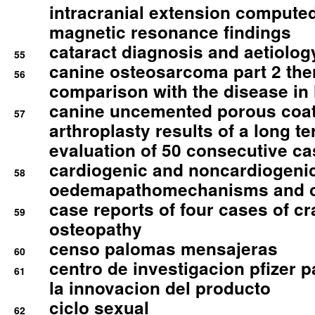
intracranial extension comput
magnetic resonance findings
cataract diagnosis and aetiolog
55
canine osteosarcoma part 2 th
56
comparison with the disease i
canine uncemented porous coate
57
arthroplasty results of a long t
evaluation of 50 consecutive c
cardiogenic and noncardiogeni
58
oedemapathomechanisms and 
case reports of four cases of c
59
osteopathy
censo palomas mensajeras
60
centro de investigacion pfizer p
61
la innovacion del producto
ciclo sexual
62