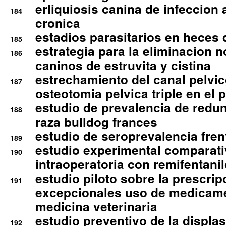
erliquiosis canina de infeccio
184
cronica
estadios parasitarios en heces 
185
estrategia para la eliminacion n
186
caninos de estruvita y cistina
estrechamiento del canal pelvi
187
osteotomia pelvica triple en el 
estudio de prevalencia de redun
188
raza bulldog frances
estudio de seroprevalencia frent
189
estudio experimental comparati
190
intraoperatoria con remifentanil
estudio piloto sobre la prescrip
191
excepcionales uso de medicam
medicina veterinaria
estudio preventivo de la displa
192