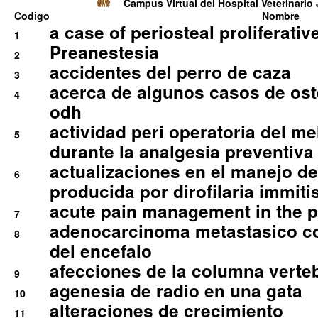
Campus Virtual del Hospital Veterinario 
Codigo
Nombre
a case of periosteal proliferative
1
Preanestesia
2
accidentes del perro de caza
3
acerca de algunos casos de oste
4
odh
actividad peri operatoria del 
5
durante la analgesia preventiva 
actualizaciones en el manejo de 
6
producida por dirofilaria immiti
acute pain management in the p
7
adenocarcinoma metastasico co
8
del encefalo
afecciones de la columna verte
9
agenesia de radio en una gata
10
alteraciones de crecimiento
11