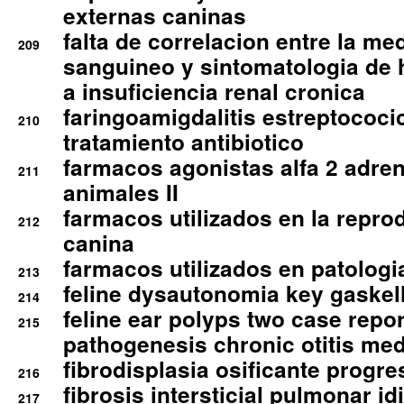
externas caninas
falta de correlacion entre la me
209
sanguineo y sintomatologia de
a insuficiencia renal cronica
faringoamigdalitis estreptococic
210
tratamiento antibiotico
farmacos agonistas alfa 2 adr
211
animales II
farmacos utilizados en la repro
212
canina
farmacos utilizados en patologia
213
feline dysautonomia key gaske
214
feline ear polyps two case repo
215
pathogenesis chronic otitis med
fibrodisplasia osificante progres
216
fibrosis intersticial pulmonar id
217