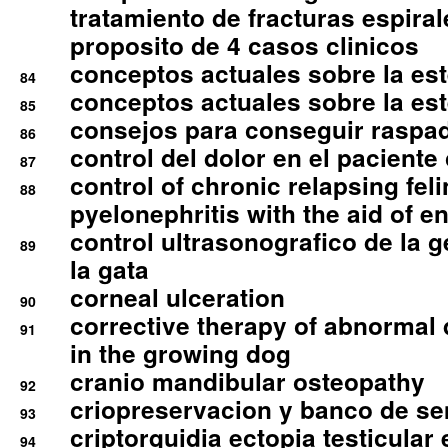
tratamiento de fracturas espirale
proposito de 4 casos clinicos
conceptos actuales sobre la este
84
conceptos actuales sobre la este
85
consejos para conseguir raspad
86
control del dolor en el paciente 
87
control of chronic relapsing feli
88
pyelonephritis with the aid of e
control ultrasonografico de la g
89
la gata
corneal ulceration
90
corrective therapy of abnormal
91
in the growing dog
cranio mandibular osteopathy
92
criopreservacion y banco de s
93
criptorquidia ectopia testicular 
94