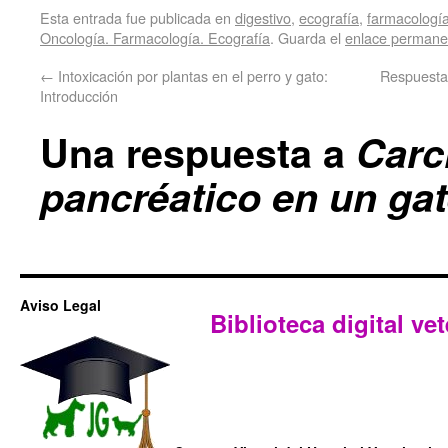
Esta entrada fue publicada en
digestivo
,
ecografía
,
farmacologí
Oncología. Farmacología. Ecografía
. Guarda el
enlace permane
←
Intoxicación por plantas en el perro y gato:
Respuesta 
Introducción
Una respuesta a
Carc
pancréatico en un ga
Aviso Legal
Biblioteca digital vet