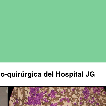
o-quirúrgica del Hospital JG