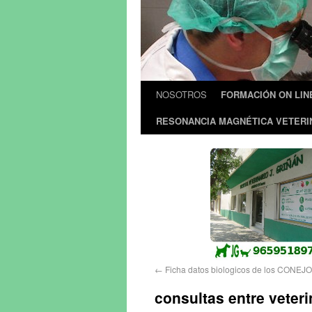
NOSOTROS
FORMACIÓN ON LIN
RESONANCIA MAGNÉTICA VETERI
←
Ficha datos biologicos de los CONEJ
consultas entre veteri