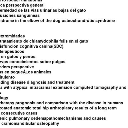
tica perspectiva general
fermedad de las vias urinarias bajas del gato
sfusiones sanguineas
yndrome in the elbow of the dog osteochondrotic syndrome
 extremidades
tratamiento de chlamydophila felis en el gato
isfuncion cognitiva canina(SDC)
terapeuticos
 en gatos y perros
uevos conocimientos sobre pulgas
eders perspective
as en pequeÃ±os animales
irulento
ading disease diagnosis and treatment
a with atypical intracranial extension computed tomography and
s
ology
 therapy prognosis and comparison with the disease in humans
ated anatomic total hip arthroplasty results of a long term
0 consecutive cases
genic pulmonary oedemapathomechanisms and causes
of craniomandibular osteopathy