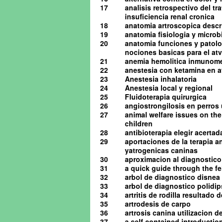
17
analisis retrospectivo del t
insuficiencia renal cronica
18
anatomia artroscopica descrip
19
anatomia fisiologia y microb
20
anatomia funciones y patolog
nociones basicas para el atv 
21
anemia hemolitica inmunome
22
anestesia con ketamina en av
23
Anestesia inhalatoria
24
Anestesia local y regional
25
Fluidoterapia quirurgica
26
angiostrongilosis en perro
27
animal welfare issues on the
children
28
antibioterapia elegir acerta
29
aportaciones de la terapia a
yatrogenicas caninas
30
aproximacion al diagnostico 
31
a quick guide through the 
32
arbol de diagnostico disnea
33
arbol de diagnostico polidip
34
artritis de rodilla resultado
35
artrodesis de carpo
36
artrosis canina utilizacion d
37
a self contained introduction