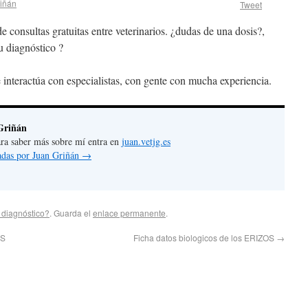
iñán
Tweet
 consultas gratuitas entre veterinarios. ¿dudas de una dosis?,
u diagnóstico ?
 interactúa con especialistas, con gente con mucha experiencia.
Griñán
 para saber más sobre mí entra en
juan.vetjg.es
radas por Juan Griñán
→
u diagnóstico?
. Guarda el
enlace permanente
.
OS
Ficha datos biologicos de los ERIZOS
→