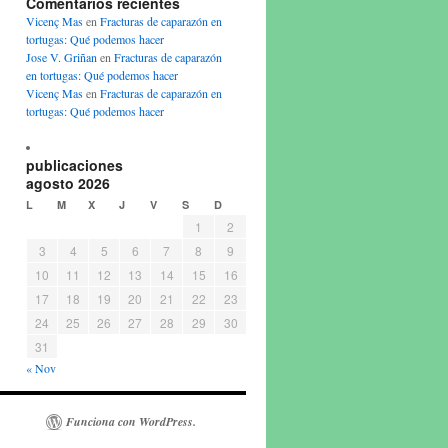
Comentarios recientes
Vicenç Mas
en
Fracturas de caparazón en
tortugas: Qué podemos hacer
Jose V. Griñan
en
Fracturas de caparazón
en tortugas: Qué podemos hacer
Vicenç Mas
en
Fracturas de caparazón en
tortugas: Qué podemos hacer
publicaciones
agosto 2026
L
M
X
J
V
S
D
1
2
3
4
5
6
7
8
9
10
11
12
13
14
15
16
17
18
19
20
21
22
23
24
25
26
27
28
29
30
31
« Nov
Funciona con WordPress.