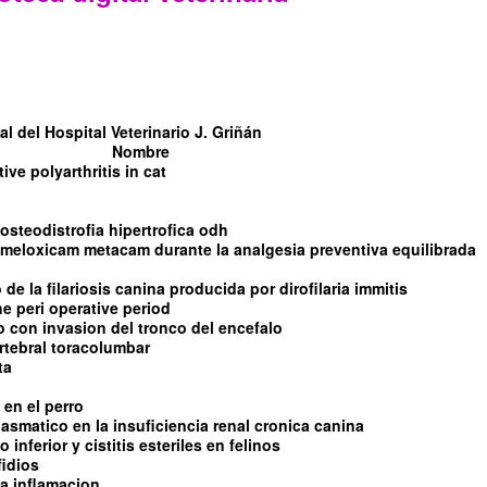
l del Hospital Veterinario J. Griñán
Nombre
tive polyarthritis in cat
steodistrofia hipertrofica odh
l meloxicam metacam durante la analgesia preventiva equilibrada
de la filariosis canina producida por dirofilaria immitis
e peri operative period
con invasion del tronco del encefalo
rtebral toracolumbar
ta
 en el perro
asmatico en la insuficiencia renal cronica canina
 inferior y cistitis esteriles en felinos
fidios
 la inflamacion