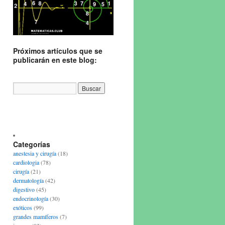
Próximos artículos que se
publicarán en este blog:
Categorías
anestesia y cirugía
(18)
cardiologia
(78)
cirugía
(21)
dermatología
(42)
digestivo
(45)
endocrinología
(30)
exóticos
(99)
grandes mamíferos
(7)