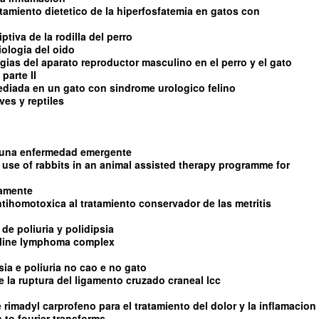
ratamiento dietetico de la hiperfosfatemia en gatos con
tiva de la rodilla del perro
iologia del oido
ias del aparato reproductor masculino en el perro y el gato
parte II
diada en un gato con sindrome urologico felino
es y reptiles
s una enfermedad emergente
 use of rabbits in an animal assisted therapy programme for
damente
ntihomotoxica al tratamiento conservador de las metritis
de poliuria y polidipsia
feline lymphoma complex
sia e poliuria no cao e no gato
 de la ruptura del ligamento cruzado craneal lcc
e rimadyl carprofeno para el tratamiento del dolor y la inflamacion
 to fourier transforms