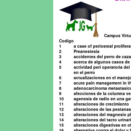
Campus Virtua
Codigo
1
a case of periosteal prolifera
2
Preanestesia
3
accidentes del perro de caza
4
acerca de algunos casos de o
5
actividad peri operatoria de
en el perro
6
actualizaciones en el manejo 
7
acute pain management in th
8
adenocarcinoma metastasico 
9
afecciones de la columna ve
10
agenesia de radio en una ga
11
alteraciones de crecimiento
12
alteraciones de las pestanas
13
alteraciones del magnesio pl
14
alteraciones del tacto urinario
15
alteraciones digestivas en o
16
alternativa contra el dolor y