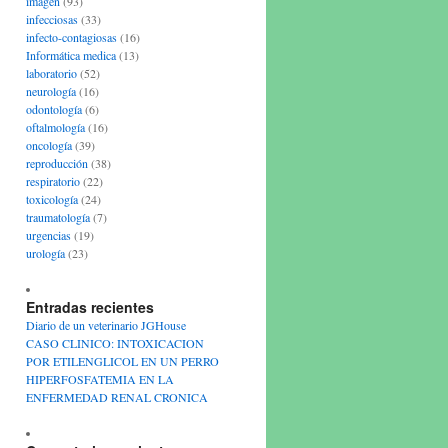
imagen
(93)
infecciosas
(33)
infecto-contagiosas
(16)
Informática medica
(13)
laboratorio
(52)
neurología
(16)
odontología
(6)
oftalmología
(16)
oncología
(39)
reproducción
(38)
respiratorio
(22)
toxicología
(24)
traumatología
(7)
urgencias
(19)
urología
(23)
Entradas recientes
Diario de un veterinario JGHouse
CASO CLINICO: INTOXICACION
POR ETILENGLICOL EN UN PERRO
HIPERFOSFATEMIA EN LA
ENFERMEDAD RENAL CRONICA