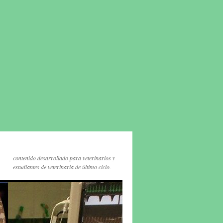
contenido desarrollado para veterinarios y
estudiantes de veterinaria de último ciclo.