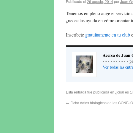
Publicado el
26 agosto, 2014
por
Juan Gr
Tenemos en pleno auge el servicio de
¿necesitas ayuda en cómo orientar t
Inscríbete
gratuitamente en tu club
e
Acerca de Juan 
- - - - - - - - - -
Ver todas las ent
Esta entrada fue publicada en
¿cual es t
←
Ficha datos biologicos de los CONEJ