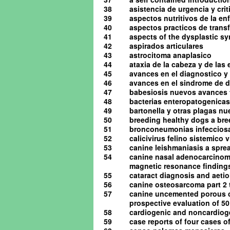
38
asistencia de urgencia y cri
39
aspectos nutritivos de la en
40
aspectos practicos de tran
41
aspects of the dysplastic s
42
aspirados articulares
43
astrocitoma anaplasico
44
ataxia de la cabeza y de las
45
avances en el diagnostico y 
46
avances en el sindrome de d
47
babesiosis nuevos avances 
48
bacterias enteropatogenicas
49
bartonella y otras plagas n
50
breeding healthy dogs a bre
51
bronconeumonias infeccios
52
calicivirus felino sistemico v
53
canine leishmaniasis a spre
54
canine nasal adenocarcinom
magnetic resonance finding
55
cataract diagnosis and aeti
56
canine osteosarcoma part 2
57
canine uncemented porous co
prospective evaluation of 5
58
cardiogenic and noncardio
59
case reports of four cases 