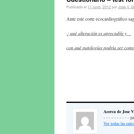
Publicado el
11 junio, 2012
por
Jose V. G
Ante este corte ecocardiográfico sag
¿ qué alteración es apreciable y
con qué patologías podría ser comp
Acerca de Jose V
- - - - - - - - - -
Ver todas las ent