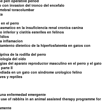
e peri operative period
con invasion del tronco del encefalo
rtebral toracolumbar
ta
 en el perro
asmatico en la insuficiencia renal cronica canina
 inferior y cistitis esteriles en felinos
fidios
 la inflamacion
ratamiento dietetico de la hiperfosfatemia en gatos con
tiva de la rodilla del perro
iologia del oido
ias del aparato reproductor masculino en el perro y el gato
parte II
diada en un gato con sindrome urologico felino
es y reptiles
s una enfermedad emergente
 use of rabbits in an animal assisted therapy programme for
damente