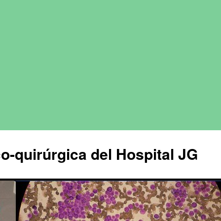
o-quirúrgica del Hospital JG