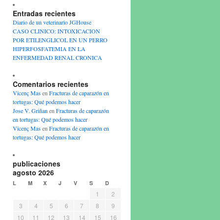
Entradas recientes
Diario de un veterinario JGHouse
CASO CLINICO: INTOXICACION
POR ETILENGLICOL EN UN PERRO
HIPERFOSFATEMIA EN LA
ENFERMEDAD RENAL CRONICA
Comentarios recientes
Vicenç Mas
en
Fracturas de caparazón en
tortugas: Qué podemos hacer
Jose V. Griñan
en
Fracturas de caparazón
en tortugas: Qué podemos hacer
Vicenç Mas
en
Fracturas de caparazón en
tortugas: Qué podemos hacer
publicaciones
agosto 2026
L
M
X
J
V
S
D
1
2
3
4
5
6
7
8
9
10
11
12
13
14
15
16