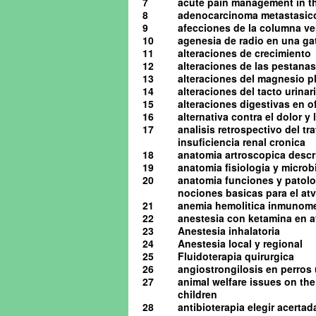
7
acute pain management in th
8
adenocarcinoma metastasico 
9
afecciones de la columna ve
10
agenesia de radio en una ga
11
alteraciones de crecimiento
12
alteraciones de las pestanas
13
alteraciones del magnesio pl
14
alteraciones del tacto urinario
15
alteraciones digestivas en o
16
alternativa contra el dolor y
17
analisis retrospectivo del t
insuficiencia renal cronica
18
anatomia artroscopica descrip
19
anatomia fisiologia y microb
20
anatomia funciones y patolog
nociones basicas para el atv 
21
anemia hemolitica inmunome
22
anestesia con ketamina en av
23
Anestesia inhalatoria
24
Anestesia local y regional
25
Fluidoterapia quirurgica
26
angiostrongilosis en perro
27
animal welfare issues on the
children
28
antibioterapia elegir acerta