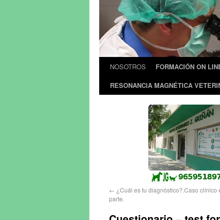
NOSOTROS
FORMACIÓN ON LIN
RESONANCIA MAGNÉTICA VETERI
←
¿Cuál es tu diagnóstico?.Caso clínico 
parte.
Cuestionario – test f