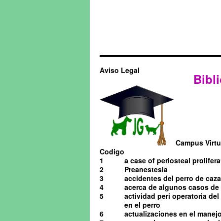
Aviso Legal
Bibli
Campus Virtua
Codigo
1
a case of periosteal prolifera
2
Preanestesia
3
accidentes del perro de caza
4
acerca de algunos casos de o
5
actividad peri operatoria de
en el perro
6
actualizaciones en el manejo 