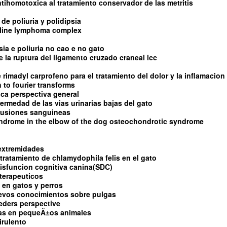
ntihomotoxica al tratamiento conservador de las metritis
de poliuria y polidipsia
feline lymphoma complex
sia e poliuria no cao e no gato
 de la ruptura del ligamento cruzado craneal lcc
e rimadyl carprofeno para el tratamiento del dolor y la inflamacion
 to fourier transforms
tica perspectiva general
fermedad de las vias urinarias bajas del gato
sfusiones sanguineas
yndrome in the elbow of the dog osteochondrotic syndrome
 extremidades
tratamiento de chlamydophila felis en el gato
isfuncion cognitiva canina(SDC)
terapeuticos
 en gatos y perros
uevos conocimientos sobre pulgas
eders perspective
as en pequeÃ±os animales
irulento