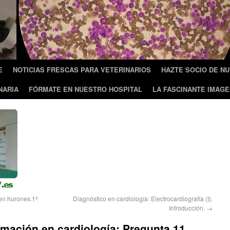
E
NOTICIAS FRESCAS PARA VETERINARIOS
HAZTE SOCIO DE N
NARIA
FÓRMATE EN NUESTRO HOSPITAL
LA FASCINANTE IMAGE
en hurones.1ª
Diagnóstico en cardiología: Electrocardiografía (I).
Introducción.
→
ormación en cardiología: Pregunta 11