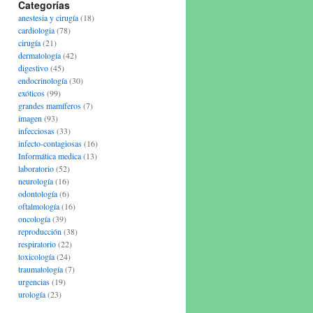
Categorías
anestesia y cirugía
(18)
cardiologia
(78)
cirugía
(21)
dermatología
(42)
digestivo
(45)
endocrinología
(30)
exóticos
(99)
grandes mamíferos
(7)
imagen
(93)
infecciosas
(33)
infecto-contagiosas
(16)
Informática medica
(13)
laboratorio
(52)
neurología
(16)
odontología
(6)
oftalmología
(16)
oncología
(39)
reproducción
(38)
respiratorio
(22)
toxicología
(24)
traumatología
(7)
urgencias
(19)
urología
(23)