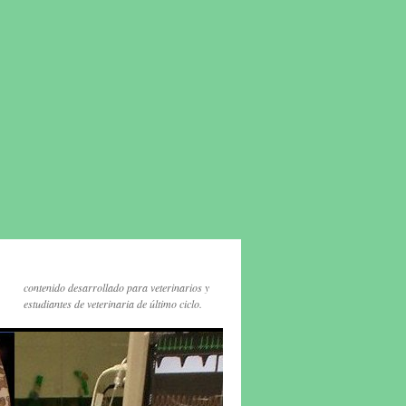
contenido desarrollado para veterinarios y
estudiantes de veterinaria de último ciclo.