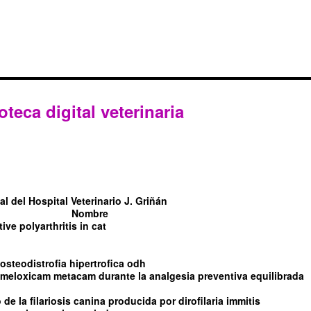
oteca digital veterinaria
l del Hospital Veterinario J. Griñán
Nombre
tive polyarthritis in cat
steodistrofia hipertrofica odh
l meloxicam metacam durante la analgesia preventiva equilibrada
de la filariosis canina producida por dirofilaria immitis