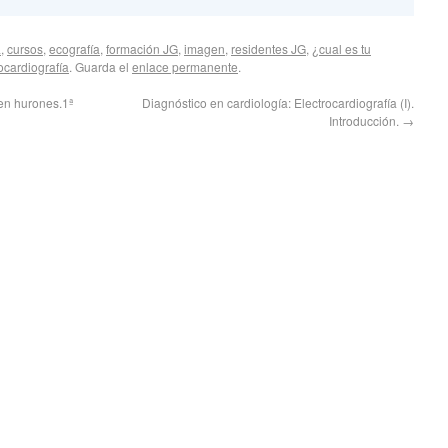
a
,
cursos
,
ecografía
,
formación JG
,
imagen
,
residentes JG
,
¿cual es tu
ocardiografía
. Guarda el
enlace permanente
.
en hurones.1ª
Diagnóstico en cardiología: Electrocardiografía (I).
Introducción.
→