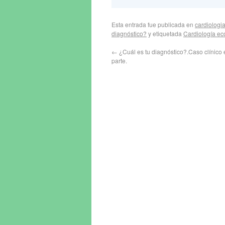
Esta entrada fue publicada en
cardiologi
diagnóstico?
y etiquetada
Cardiología ec
←
¿Cuál es tu diagnóstico?.Caso clínico 
parte.