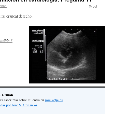
riñan
Tweet
ital craneal derecho,
atible ?
. Griñan
 para saber más sobre mí entra en
jose.vetjg.es
radas por Jose V. Griñan
→