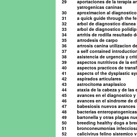
29
aportaciones de la terapia a
yatrogenicas caninas
30
aproximacion al diagnostico 
31
a quick guide through the 
32
arbol de diagnostico disnea
33
arbol de diagnostico polidip
34
artritis de rodilla resultado
35
artrodesis de carpo
36
artrosis canina utilizacion d
37
a self contained introduction
38
asistencia de urgencia y cri
39
aspectos nutritivos de la en
40
aspectos practicos de tran
41
aspects of the dysplastic s
42
aspirados articulares
43
astrocitoma anaplasico
44
ataxia de la cabeza y de las
45
avances en el diagnostico y 
46
avances en el sindrome de d
47
babesiosis nuevos avances 
48
bacterias enteropatogenicas
49
bartonella y otras plagas n
50
breeding healthy dogs a bre
51
bronconeumonias infeccios
52
calicivirus felino sistemico v