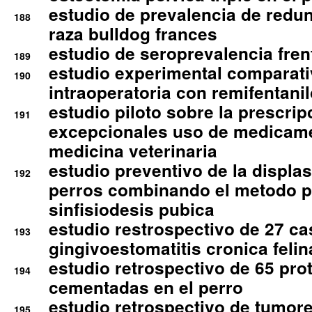
estudio de prevalencia de redun
188
raza bulldog frances
estudio de seroprevalencia frent
189
estudio experimental comparati
190
intraoperatoria con remifentanil
estudio piloto sobre la prescrip
191
excepcionales uso de medicam
medicina veterinaria
estudio preventivo de la displa
192
perros combinando el metodo p
sinfisiodesis pubica
estudio restrospectivo de 27 c
193
gingivoestomatitis cronica felin
estudio retrospectivo de 65 pro
194
cementadas en el perro
estudio retrospectivo de tumore
195