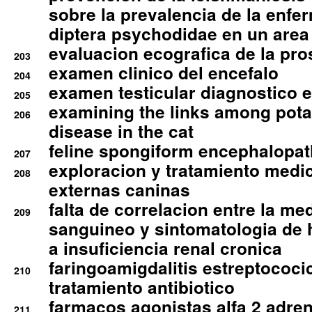
sobre la prevalencia de la enfe
diptera psychodidae en un are
evaluacion ecografica de la pro
203
examen clinico del encefalo
204
examen testicular diagnostico 
205
examining the links among pota
206
disease in the cat
feline spongiform encephalopa
207
exploracion y tratamiento medico
208
externas caninas
falta de correlacion entre la me
209
sanguineo y sintomatologia de
a insuficiencia renal cronica
faringoamigdalitis estreptococic
210
tratamiento antibiotico
farmacos agonistas alfa 2 adr
211