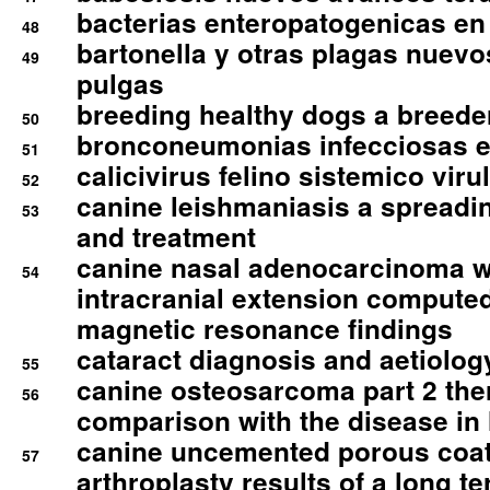
bacterias enteropatogenicas en
48
bartonella y otras plagas nuev
49
pulgas
breeding healthy dogs a breede
50
bronconeumonias infecciosas 
51
calicivirus felino sistemico viru
52
canine leishmaniasis a spreadi
53
and treatment
canine nasal adenocarcinoma wi
54
intracranial extension comput
magnetic resonance findings
cataract diagnosis and aetiolog
55
canine osteosarcoma part 2 th
56
comparison with the disease i
canine uncemented porous coate
57
arthroplasty results of a long t