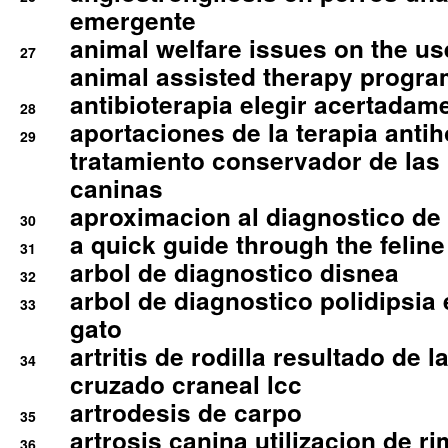
emergente
animal welfare issues on the use
27
animal assisted therapy progra
antibioterapia elegir acertadam
28
aportaciones de la terapia anti
29
tratamiento conservador de las 
caninas
aproximacion al diagnostico de p
30
a quick guide through the feli
31
arbol de diagnostico disnea
32
arbol de diagnostico polidipsia 
33
gato
artritis de rodilla resultado de 
34
cruzado craneal lcc
artrodesis de carpo
35
artrosis canina utilizacion de r
36