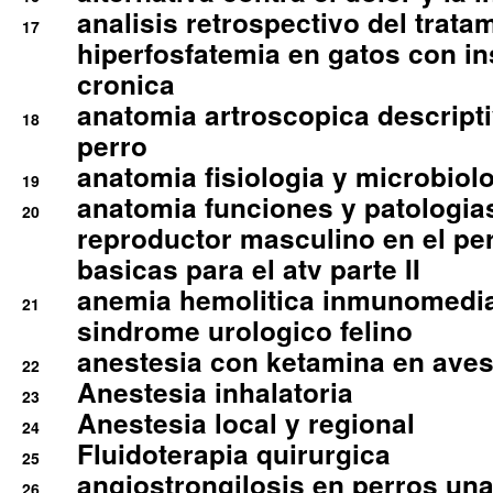
analisis retrospectivo del tratam
17
hiperfosfatemia en gatos con in
cronica
anatomia artroscopica descriptiv
18
perro
anatomia fisiologia y microbiolo
19
anatomia funciones y patologia
20
reproductor masculino en el per
basicas para el atv parte II
anemia hemolitica inmunomedia
21
sindrome urologico felino
anestesia con ketamina en aves 
22
Anestesia inhalatoria
23
Anestesia local y regional
24
Fluidoterapia quirurgica
25
angiostrongilosis en perros un
26