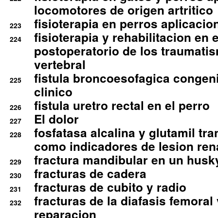
locomotores de origen artritico
fisioterapia en perros aplicacio
223
fisioterapia y rehabilitacion en 
224
postoperatorio de los traumati
vertebral
fistula broncoesofagica congen
225
clinico
fistula uretro rectal en el perro
226
El dolor
227
fosfatasa alcalina y glutamil tr
228
como indicadores de lesion ren
fractura mandibular en un husk
229
fracturas de cadera
230
fracturas de cubito y radio
231
fracturas de la diafasis femoral
232
reparacion