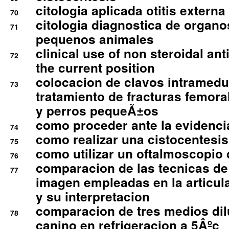
citologia aplicada otitis externa
70
citologia diagnostica de organ
71
pequenos animales
clinical use of non steroidal an
72
the current position
colocacion de clavos intramedu
73
tratamiento de fracturas femoral
y perros pequeÃ±os
como proceder ante la evidencia
74
como realizar una cistocentesis
75
como utilizar un oftalmoscopio 
76
comparacion de las tecnicas de
77
imagen empleadas en la articula
y su interpretacion
comparacion de tres medios di
78
canino en refrigeracion a 5Âºc