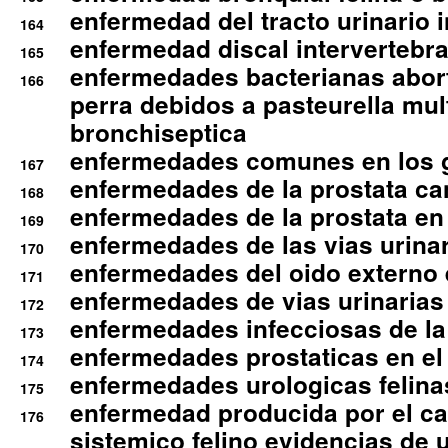
enfermedad del tracto urinario in
164
enfermedad discal intervertebra
165
enfermedades bacterianas abort
166
perra debidos a pasteurella mul
bronchiseptica
enfermedades comunes en los 
167
enfermedades de la prostata ca
168
enfermedades de la prostata en 
169
enfermedades de las vias urinari
170
enfermedades del oido externo 
171
enfermedades de vias urinarias
172
enfermedades infecciosas de la 
173
enfermedades prostaticas en el
174
enfermedades urologicas felina
175
enfermedad producida por el cal
176
sistemico felino evidencias de 