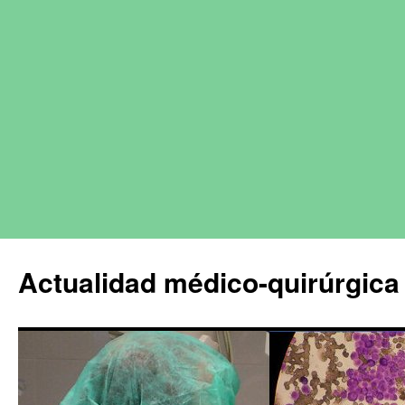
Actualidad médico-quirúrgica 