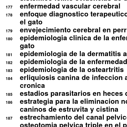
enfermedad vascular cerebral
177
enfoque diagnostico terapeutico 
178
el gato
envejecimiento cerebral en per
179
epidemiologia clinica de la enf
180
gato
epidemiologia de la dermatitis 
181
epidemiologia de la enfermedad
182
epidemiologia de la osteartritis
183
erliquiosis canina de infeccio
184
cronica
estadios parasitarios en heces 
185
estrategia para la eliminacion n
186
caninos de estruvita y cistina
estrechamiento del canal pelvi
187
osteotomia pelvica triple en el 