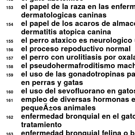
el papel de la raza en las enfe
153
dermatologicas caninas
el papel de los acaros de alma
154
dermatitis atopica canina
el perro ataxico es neurologico
155
el proceso repoductivo normal
156
el perro con urolitiasis por oxal
157
el pseudohermafroditismo mac
158
el uso de las gonadotropinas pa
159
en perras y gatas
el uso del sevofluorano en gato
160
empleo de diversas hormonas e
161
pequeÃ±os animales
enfermedad bronquial en el gat
162
tratamiento
enfermedad bronquial felina o br
163