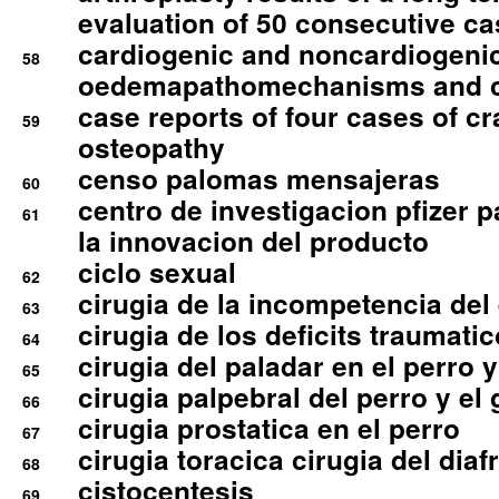
evaluation of 50 consecutive c
cardiogenic and noncardiogeni
58
oedemapathomechanisms and 
case reports of four cases of c
59
osteopathy
censo palomas mensajeras
60
centro de investigacion pfizer p
61
la innovacion del producto
ciclo sexual
62
cirugia de la incompetencia del 
63
cirugia de los deficits traumati
64
cirugia del paladar en el perro y
65
cirugia palpebral del perro y el 
66
cirugia prostatica en el perro
67
cirugia toracica cirugia del dia
68
cistocentesis
69