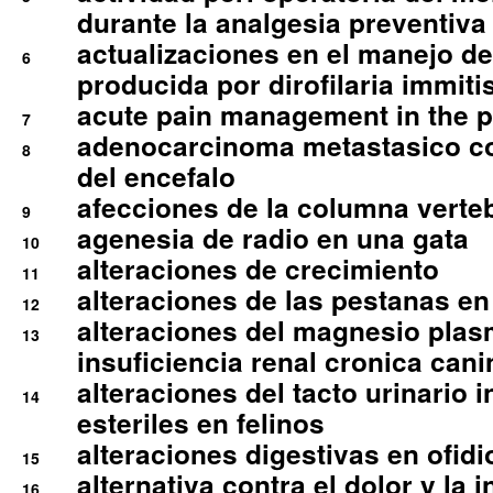
durante la analgesia preventiva 
actualizaciones en el manejo de 
6
producida por dirofilaria immiti
acute pain management in the p
7
adenocarcinoma metastasico co
8
del encefalo
afecciones de la columna verte
9
agenesia de radio en una gata
10
alteraciones de crecimiento
11
alteraciones de las pestanas en
12
alteraciones del magnesio plas
13
insuficiencia renal cronica cani
alteraciones del tacto urinario in
14
esteriles en felinos
alteraciones digestivas en ofidi
15
alternativa contra el dolor y la 
16