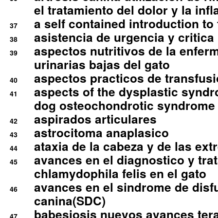
el tratamiento del dolor y la inf
a self contained introduction to
37
asistencia de urgencia y critica
38
aspectos nutritivos de la enfer
39
urinarias bajas del gato
aspectos practicos de transfus
40
aspects of the dysplastic syndr
41
dog osteochondrotic syndrome
aspirados articulares
42
astrocitoma anaplasico
43
ataxia de la cabeza y de las ex
44
avances en el diagnostico y tra
45
chlamydophila felis en el gato
avances en el sindrome de disf
46
canina(SDC)
babesiosis nuevos avances ter
47