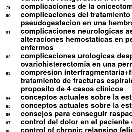
complicaciones de la onicectomi
79
complicaciones del tratamiento
80
pseudogestacion en una hembr
complicaciones neurologicas a
81
alteraciones hemostaticas en p
enfermos
complicaciones urologicas des
82
ovariohisterectomia en una per
compresion interfragmentaria+fi
83
tratamiento de fracturas espirale
proposito de 4 casos clinicos
conceptos actuales sobre la este
84
conceptos actuales sobre la este
85
consejos para conseguir raspad
86
control del dolor en el paciente 
87
control of chronic relapsing feli
88