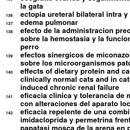
la gata
ectopia ureteral bilateral intra 
136
edema pulmonar
137
efecto de la administracion pre
138
sobre la hemostasia y la funcion
perro
efectos sinergicos de miconazol
139
sobre los microorganismos pa
effects of dietary protein and cal
140
clinically normal cats and in cat
induced chronic renal failure
eficacia clinica y tolerancia d
141
con alteraciones del aparato l
eficacia repelente de una comb
142
imidacloprida y permetrina fre
papatasi mosca de la arena en 