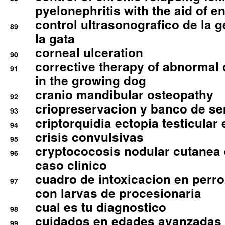
pyelonephritis with the aid of e
control ultrasonografico de la g
89
la gata
corneal ulceration
90
corrective therapy of abnormal
91
in the growing dog
cranio mandibular osteopathy
92
criopreservacion y banco de s
93
criptorquidia ectopia testicular 
94
crisis convulsivas
95
cryptococosis nodular cutanea
96
caso clinico
cuadro de intoxicacion en perro
97
con larvas de procesionaria
cual es tu diagnostico
98
cuidados en edades avanzadas
99