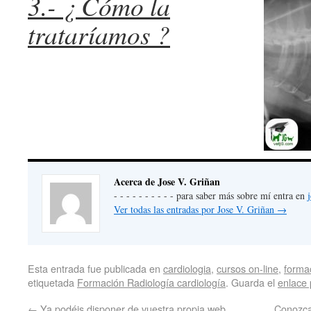
3.-
¿ Cómo la
trataríamos ?
Acerca de Jose V. Griñan
- - - - - - - - - - para saber más sobre mí entra en
Ver todas las entradas por Jose V. Griñan
→
Esta entrada fue publicada en
cardiologia
,
cursos on-line
,
forma
etiquetada
Formación Radiología cardiología
. Guarda el
enlace
←
Ya podéis disponer de vuestra propia web,
Conozca