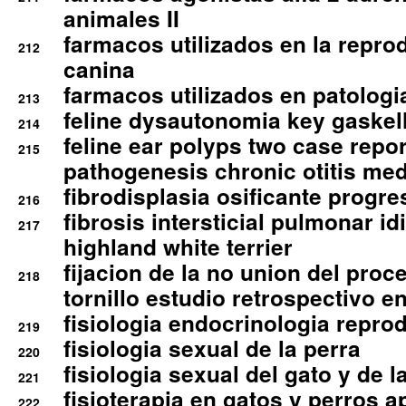
animales II
farmacos utilizados en la repro
212
canina
farmacos utilizados en patologia
213
feline dysautonomia key gaske
214
feline ear polyps two case repo
215
pathogenesis chronic otitis med
fibrodisplasia osificante progres
216
fibrosis intersticial pulmonar id
217
highland white terrier
fijacion de la no union del pro
218
tornillo estudio retrospectivo e
fisiologia endocrinologia reprod
219
fisiologia sexual de la perra
220
fisiologia sexual del gato y de l
221
fisioterapia en gatos y perros a
222