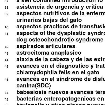
37
asistencia de urgencia y critica
38
aspectos nutritivos de la enfer
39
urinarias bajas del gato
aspectos practicos de transfus
40
aspects of the dysplastic syndr
41
dog osteochondrotic syndrome
aspirados articulares
42
astrocitoma anaplasico
43
ataxia de la cabeza y de las ex
44
avances en el diagnostico y tra
45
chlamydophila felis en el gato
avances en el sindrome de disf
46
canina(SDC)
babesiosis nuevos avances ter
47
bacterias enteropatogenicas en
48
bartonella y otras plagas nuev