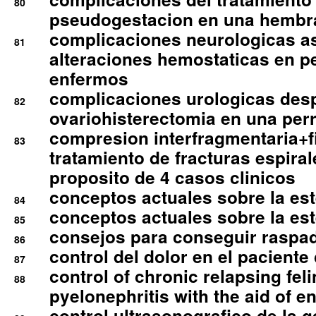
80
pseudogestacion en una hembr
complicaciones neurologicas a
81
alteraciones hemostaticas en p
enfermos
complicaciones urologicas des
82
ovariohisterectomia en una per
compresion interfragmentaria+fi
83
tratamiento de fracturas espirale
proposito de 4 casos clinicos
conceptos actuales sobre la este
84
conceptos actuales sobre la este
85
consejos para conseguir raspad
86
control del dolor en el paciente 
87
control of chronic relapsing feli
88
pyelonephritis with the aid of e
control ultrasonografico de la g