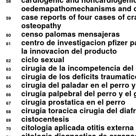
58
oedemapathomechanisms and 
case reports of four cases of c
59
osteopathy
censo palomas mensajeras
60
centro de investigacion pfizer p
61
la innovacion del producto
ciclo sexual
62
cirugia de la incompetencia del 
63
cirugia de los deficits traumati
64
cirugia del paladar en el perro y
65
cirugia palpebral del perro y el 
66
cirugia prostatica en el perro
67
cirugia toracica cirugia del dia
68
cistocentesis
69
citologia aplicada otitis externa
70
citologia diagnostica de organ