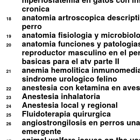
cronica
anatomia artroscopica descriptiv
18
perro
anatomia fisiologia y microbiolo
19
anatomia funciones y patologia
20
reproductor masculino en el per
basicas para el atv parte II
anemia hemolitica inmunomedia
21
sindrome urologico felino
anestesia con ketamina en aves 
22
Anestesia inhalatoria
23
Anestesia local y regional
24
Fluidoterapia quirurgica
25
angiostrongilosis en perros un
26
emergente
animal welfare issues on the use