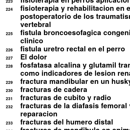
223
fisioterapia y rehabilitacion en 
224
postoperatorio de los traumati
vertebral
fistula broncoesofagica congen
225
clinico
fistula uretro rectal en el perro
226
El dolor
227
fosfatasa alcalina y glutamil tr
228
como indicadores de lesion ren
fractura mandibular en un husk
229
fracturas de cadera
230
fracturas de cubito y radio
231
fracturas de la diafasis femoral
232
reparacion
fracturas del humero distal
233
fracturas de mandibula en ani