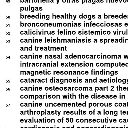
49
pulgas
breeding healthy dogs a breede
50
bronconeumonias infecciosas 
51
calicivirus felino sistemico viru
52
canine leishmaniasis a spreadi
53
and treatment
canine nasal adenocarcinoma wi
54
intracranial extension comput
magnetic resonance findings
cataract diagnosis and aetiolog
55
canine osteosarcoma part 2 th
56
comparison with the disease i
canine uncemented porous coate
57
arthroplasty results of a long t
evaluation of 50 consecutive c
cardiogenic and noncardiogeni