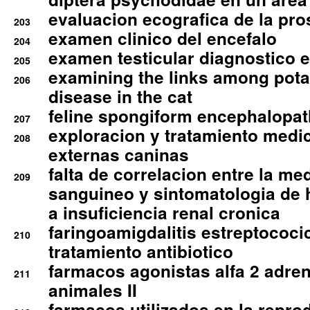
evaluacion ecografica de la pro
203
examen clinico del encefalo
204
examen testicular diagnostico 
205
examining the links among pota
206
disease in the cat
feline spongiform encephalopa
207
exploracion y tratamiento medico
208
externas caninas
falta de correlacion entre la me
209
sanguineo y sintomatologia de
a insuficiencia renal cronica
faringoamigdalitis estreptococic
210
tratamiento antibiotico
farmacos agonistas alfa 2 adr
211
animales II
farmacos utilizados en la repro