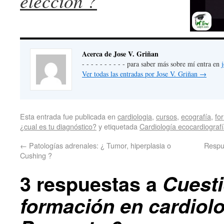
elección ?
Acerca de Jose V. Griñan
- - - - - - - - - - para saber más sobre mí entra en
Ver todas las entradas por Jose V. Griñan
→
Esta entrada fue publicada en
cardiologia
,
cursos
,
ecografía
,
fo
¿cual es tu diagnóstico?
y etiquetada
Cardiología ecocardiograf
←
Patologías adrenales: ¿ Tumor, hiperplasia o
Respue
Cushing ?
3 respuestas a
Cuesti
formación en cardiolo