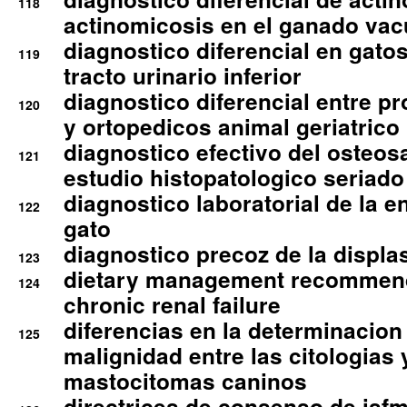
118
actinomicosis en el ganado va
diagnostico diferencial en gato
119
tracto urinario inferior
diagnostico diferencial entre 
120
y ortopedicos animal geriatrico
diagnostico efectivo del osteo
121
estudio histopatologico seriado
diagnostico laboratorial de la e
122
gato
diagnostico precoz de la displa
123
dietary management recommend
124
chronic renal failure
diferencias en la determinacion
125
malignidad entre las citologias 
mastocitomas caninos
directrices de consenso de isfm