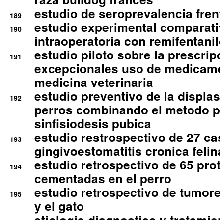
estudio de seroprevalencia frent
189
estudio experimental comparati
190
intraoperatoria con remifentanil
estudio piloto sobre la prescrip
191
excepcionales uso de medicam
medicina veterinaria
estudio preventivo de la displa
192
perros combinando el metodo p
sinfisiodesis pubica
estudio restrospectivo de 27 c
193
gingivoestomatitis cronica felin
estudio retrospectivo de 65 pro
194
cementadas en el perro
estudio retrospectivo de tumore
195
y el gato
etiologia diagnostico y tratamie