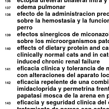
136
edema pulmonar
137
efecto de la administracion pre
138
sobre la hemostasia y la funcion
perro
efectos sinergicos de miconazol
139
sobre los microorganismos pa
effects of dietary protein and cal
140
clinically normal cats and in cat
induced chronic renal failure
eficacia clinica y tolerancia d
141
con alteraciones del aparato l
eficacia repelente de una comb
142
imidacloprida y permetrina fre
papatasi mosca de la arena en 
eficacia y seguridad clinica del
143
tratamiento de perros con osteoa