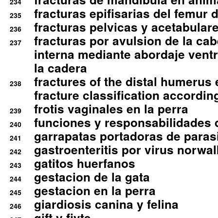
234
fracturas epifisarias del femur d
235
fracturas pelvicas y acetabulare
236
fracturas por avulsion de la cab
237
interna mediante abordaje ventra
la cadera
fractures of the distal humerus
238
fracture classification according
frotis vaginales en la perra
239
funciones y responsabilidades 
240
garrapatas portadoras de paras
241
gastroenteritis por virus norwal
242
gatitos huerfanos
243
gestacion de la gata
244
gestacion en la perra
245
giardiosis canina y felina
246
gift y fivte