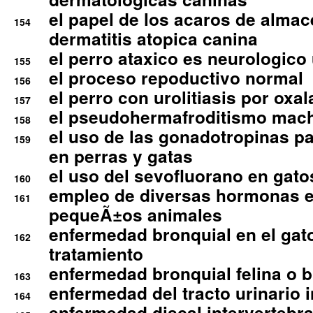
el papel de los acaros de alma
154
dermatitis atopica canina
el perro ataxico es neurologico
155
el proceso repoductivo normal
156
el perro con urolitiasis por oxal
157
el pseudohermafroditismo mac
158
el uso de las gonadotropinas pa
159
en perras y gatas
el uso del sevofluorano en gato
160
empleo de diversas hormonas e
161
pequeÃ±os animales
enfermedad bronquial en el gat
162
tratamiento
enfermedad bronquial felina o br
163
enfermedad del tracto urinario in
164
enfermedad discal intervertebra