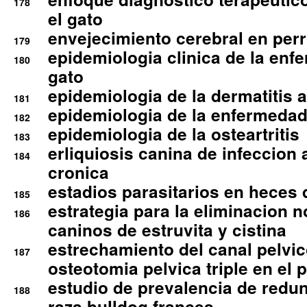
178
el gato
envejecimiento cerebral en per
179
epidemiologia clinica de la enf
180
gato
epidemiologia de la dermatitis 
181
epidemiologia de la enfermedad
182
epidemiologia de la osteartritis
183
erliquiosis canina de infeccio
184
cronica
estadios parasitarios en heces 
185
estrategia para la eliminacion n
186
caninos de estruvita y cistina
estrechamiento del canal pelvi
187
osteotomia pelvica triple en el 
estudio de prevalencia de redun
188
raza bulldog frances