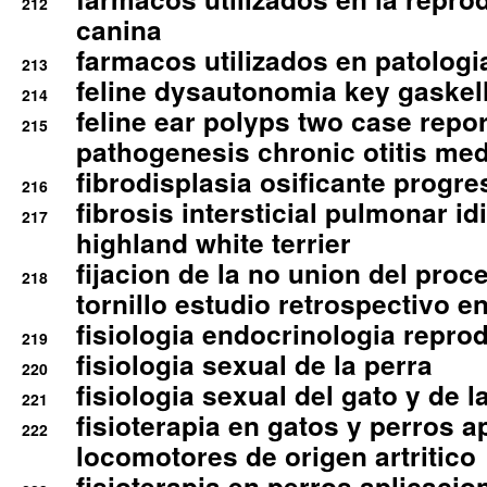
212
canina
farmacos utilizados en patologia
213
feline dysautonomia key gaske
214
feline ear polyps two case repo
215
pathogenesis chronic otitis med
fibrodisplasia osificante progres
216
fibrosis intersticial pulmonar id
217
highland white terrier
fijacion de la no union del pro
218
tornillo estudio retrospectivo e
fisiologia endocrinologia reprod
219
fisiologia sexual de la perra
220
fisiologia sexual del gato y de l
221
fisioterapia en gatos y perros a
222
locomotores de origen artritico
fisioterapia en perros aplicacio