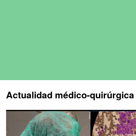
Actualidad médico-quirúrgica 