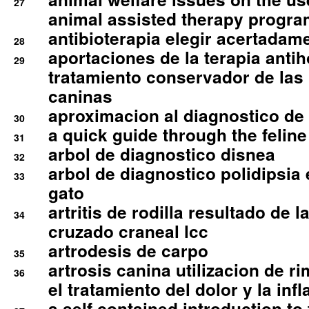
27
animal assisted therapy progra
antibioterapia elegir acertadam
28
aportaciones de la terapia anti
29
tratamiento conservador de las 
caninas
aproximacion al diagnostico de p
30
a quick guide through the feli
31
arbol de diagnostico disnea
32
arbol de diagnostico polidipsia 
33
gato
artritis de rodilla resultado de 
34
cruzado craneal lcc
artrodesis de carpo
35
artrosis canina utilizacion de r
36
el tratamiento del dolor y la inf
a self contained introduction to