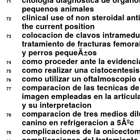
71
pequenos animales
clinical use of non steroidal an
72
the current position
colocacion de clavos intramedu
73
tratamiento de fracturas femoral
y perros pequeÃ±os
como proceder ante la evidencia
74
como realizar una cistocentesis
75
como utilizar un oftalmoscopio 
76
comparacion de las tecnicas de
77
imagen empleadas en la articula
y su interpretacion
comparacion de tres medios di
78
canino en refrigeracion a 5Âºc
complicaciones de la onicectomi
79
complicaciones del tratamiento