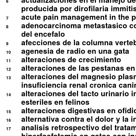
6
producida por dirofilaria immiti
acute pain management in the p
7
adenocarcinoma metastasico co
8
del encefalo
afecciones de la columna verte
9
agenesia de radio en una gata
10
alteraciones de crecimiento
11
alteraciones de las pestanas en
12
alteraciones del magnesio plas
13
insuficiencia renal cronica cani
alteraciones del tacto urinario in
14
esteriles en felinos
alteraciones digestivas en ofidi
15
alternativa contra el dolor y la 
16
analisis retrospectivo del tratam
17
hiperfosfatemia en gatos con in