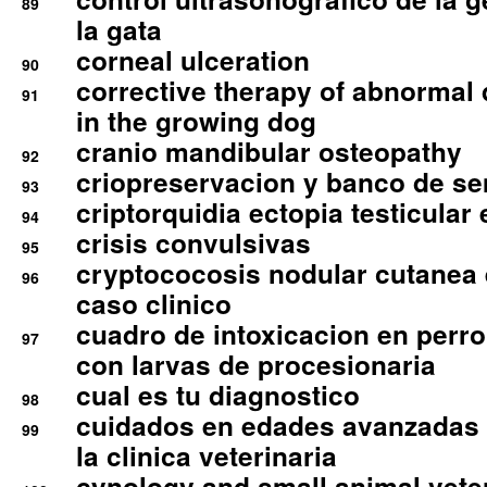
89
la gata
corneal ulceration
90
corrective therapy of abnormal
91
in the growing dog
cranio mandibular osteopathy
92
criopreservacion y banco de s
93
criptorquidia ectopia testicular 
94
crisis convulsivas
95
cryptococosis nodular cutanea
96
caso clinico
cuadro de intoxicacion en perro
97
con larvas de procesionaria
cual es tu diagnostico
98
cuidados en edades avanzadas
99
la clinica veterinaria
cynology and small animal vete