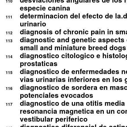
110
especie canina
determinacion del efecto de la.d
111
urinario
diagnosis of chronic pain in sm
112
diagnostic and genetic aspects o
113
small and miniature breed dogs 
diagnostico citologico e histolo
114
prostaticas
diagnostico de enfermedades no
115
vias urinarias inferiores en los 
diagnostico de sordera en mas
116
potenciales evocados
diagnostico de una otitis media
117
resonancia magnetica en un co
vestibular periferico
diagnostico diferencial de actin