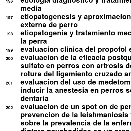
196
media
etiopatogenesis y aproximacion c
197
externa de perro
etiopatogenia y tratamiento med
198
la perra
evaluacion clinica del propofol 
199
evaluacion de la eficacia postqu
200
sulfato en perros con artrosis d
rotura del ligamiento cruzado an
evaluacion del uso de medetomi
201
inducir la anestesia en perros 
dentaria
evaluacion de un spot on de per
202
prevencion de la leishmaniosis 
sobre la prevalencia de la enfe
diptera psychodidae en un are