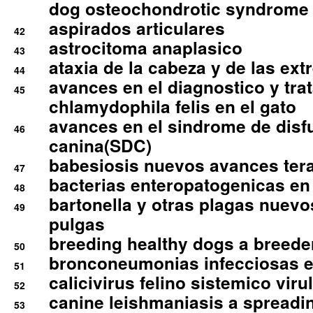
dog osteochondrotic syndrome
aspirados articulares
42
astrocitoma anaplasico
43
ataxia de la cabeza y de las ex
44
avances en el diagnostico y tra
45
chlamydophila felis en el gato
avances en el sindrome de disf
46
canina(SDC)
babesiosis nuevos avances ter
47
bacterias enteropatogenicas en
48
bartonella y otras plagas nuev
49
pulgas
breeding healthy dogs a breede
50
bronconeumonias infecciosas 
51
calicivirus felino sistemico viru
52
canine leishmaniasis a spreadi
53