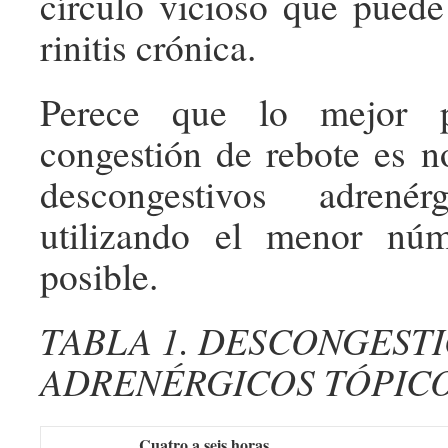
círculo vicioso que pued
rinitis crónica.
Perece que lo mejor p
congestión de rebote es n
descongestivos adrenér
utilizando el menor nú
posible.
TABLA 1. DESCONGEST
ADRENÉRGICOS TÓPIC
Cuatro a seis horas