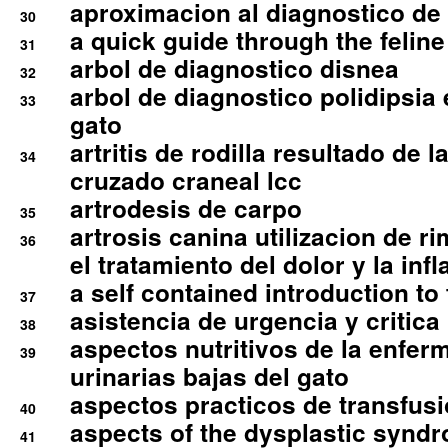
aproximacion al diagnostico de p
30
a quick guide through the feli
31
arbol de diagnostico disnea
32
arbol de diagnostico polidipsia 
33
gato
artritis de rodilla resultado de 
34
cruzado craneal lcc
artrodesis de carpo
35
artrosis canina utilizacion de r
36
el tratamiento del dolor y la inf
a self contained introduction to
37
asistencia de urgencia y critica
38
aspectos nutritivos de la enfer
39
urinarias bajas del gato
aspectos practicos de transfus
40
aspects of the dysplastic syndr
41