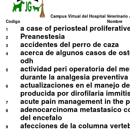
Campus Virtual del Hospital Veterinario 
Codigo
Nombre
a case of periosteal proliferative
1
Preanestesia
2
accidentes del perro de caza
3
acerca de algunos casos de oste
4
odh
actividad peri operatoria del 
5
durante la analgesia preventiva 
actualizaciones en el manejo de 
6
producida por dirofilaria immiti
acute pain management in the p
7
adenocarcinoma metastasico co
8
del encefalo
afecciones de la columna verte
9