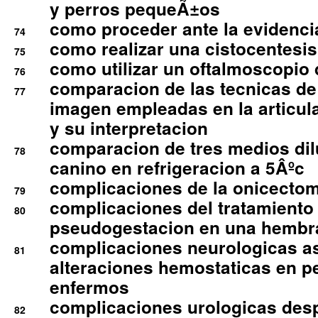
y perros pequeÃ±os
como proceder ante la evidencia
74
como realizar una cistocentesis
75
como utilizar un oftalmoscopio 
76
comparacion de las tecnicas de
77
imagen empleadas en la articula
y su interpretacion
comparacion de tres medios di
78
canino en refrigeracion a 5Âºc
complicaciones de la onicectomi
79
complicaciones del tratamiento
80
pseudogestacion en una hembr
complicaciones neurologicas a
81
alteraciones hemostaticas en p
enfermos
complicaciones urologicas des
82