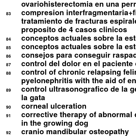
ovariohisterectomia en una per
compresion interfragmentaria+fi
83
tratamiento de fracturas espirale
proposito de 4 casos clinicos
conceptos actuales sobre la este
84
conceptos actuales sobre la este
85
consejos para conseguir raspad
86
control del dolor en el paciente 
87
control of chronic relapsing feli
88
pyelonephritis with the aid of e
control ultrasonografico de la g
89
la gata
corneal ulceration
90
corrective therapy of abnormal
91
in the growing dog
cranio mandibular osteopathy
92