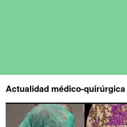
Actualidad médico-quirúrgica 