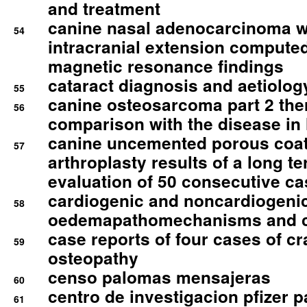
and treatment
canine nasal adenocarcinoma wi
54
intracranial extension comput
magnetic resonance findings
cataract diagnosis and aetiolog
55
canine osteosarcoma part 2 th
56
comparison with the disease i
canine uncemented porous coate
57
arthroplasty results of a long t
evaluation of 50 consecutive c
cardiogenic and noncardiogeni
58
oedemapathomechanisms and 
case reports of four cases of c
59
osteopathy
censo palomas mensajeras
60
centro de investigacion pfizer p
61