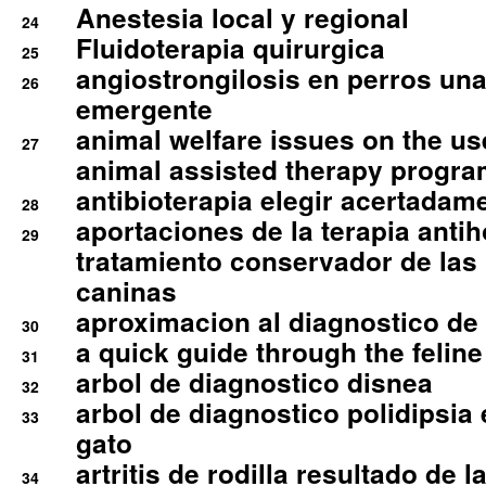
Anestesia local y regional
24
Fluidoterapia quirurgica
25
angiostrongilosis en perros un
26
emergente
animal welfare issues on the use
27
animal assisted therapy progra
antibioterapia elegir acertadam
28
aportaciones de la terapia anti
29
tratamiento conservador de las 
caninas
aproximacion al diagnostico de p
30
a quick guide through the feli
31
arbol de diagnostico disnea
32
arbol de diagnostico polidipsia 
33
gato
artritis de rodilla resultado de 
34