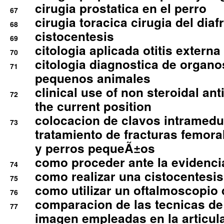
cirugia prostatica en el perro
67
cirugia toracica cirugia del dia
68
cistocentesis
69
citologia aplicada otitis externa
70
citologia diagnostica de organ
71
pequenos animales
clinical use of non steroidal an
72
the current position
colocacion de clavos intramedu
73
tratamiento de fracturas femoral
y perros pequeÃ±os
como proceder ante la evidencia
74
como realizar una cistocentesis
75
como utilizar un oftalmoscopio 
76
comparacion de las tecnicas de
77
imagen empleadas en la articula