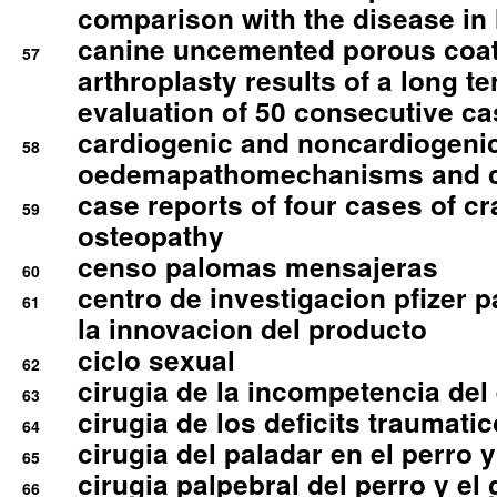
comparison with the disease i
canine uncemented porous coate
57
arthroplasty results of a long t
evaluation of 50 consecutive c
cardiogenic and noncardiogeni
58
oedemapathomechanisms and 
case reports of four cases of c
59
osteopathy
censo palomas mensajeras
60
centro de investigacion pfizer p
61
la innovacion del producto
ciclo sexual
62
cirugia de la incompetencia del 
63
cirugia de los deficits traumati
64
cirugia del paladar en el perro y
65
cirugia palpebral del perro y el 
66