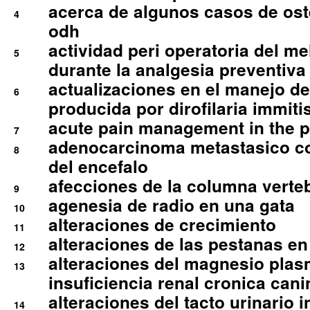
acerca de algunos casos de oste
4
odh
actividad peri operatoria del 
5
durante la analgesia preventiva 
actualizaciones en el manejo de 
6
producida por dirofilaria immiti
acute pain management in the p
7
adenocarcinoma metastasico co
8
del encefalo
afecciones de la columna verte
9
agenesia de radio en una gata
10
alteraciones de crecimiento
11
alteraciones de las pestanas en
12
alteraciones del magnesio plas
13
insuficiencia renal cronica cani
alteraciones del tacto urinario in
14