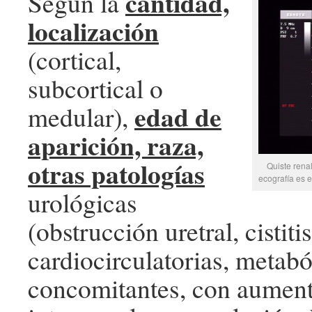
cantidad,
Según la
localización
(cortical,
subcortical o
edad de
medular),
aparición, raza,
otras patologías
Quiste renal
ecografía es 
urológicas
(obstrucción uretral, cistit
cardiocirculatorias, metab
concomitantes, con aument