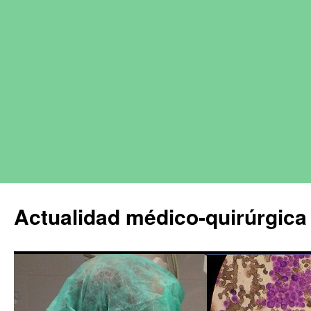
Actualidad médico-quirúrgica 