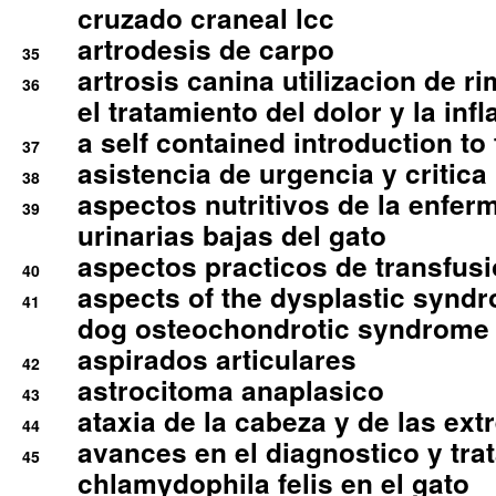
cruzado craneal lcc
artrodesis de carpo
35
artrosis canina utilizacion de r
36
el tratamiento del dolor y la inf
a self contained introduction to
37
asistencia de urgencia y critica
38
aspectos nutritivos de la enfer
39
urinarias bajas del gato
aspectos practicos de transfus
40
aspects of the dysplastic syndr
41
dog osteochondrotic syndrome
aspirados articulares
42
astrocitoma anaplasico
43
ataxia de la cabeza y de las ex
44
avances en el diagnostico y tra
45
chlamydophila felis en el gato