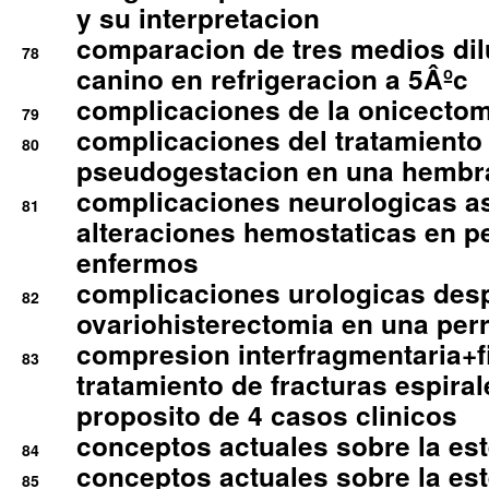
y su interpretacion
comparacion de tres medios di
78
canino en refrigeracion a 5Âºc
complicaciones de la onicectomi
79
complicaciones del tratamiento
80
pseudogestacion en una hembr
complicaciones neurologicas a
81
alteraciones hemostaticas en p
enfermos
complicaciones urologicas des
82
ovariohisterectomia en una per
compresion interfragmentaria+fi
83
tratamiento de fracturas espirale
proposito de 4 casos clinicos
conceptos actuales sobre la este
84
conceptos actuales sobre la este
85