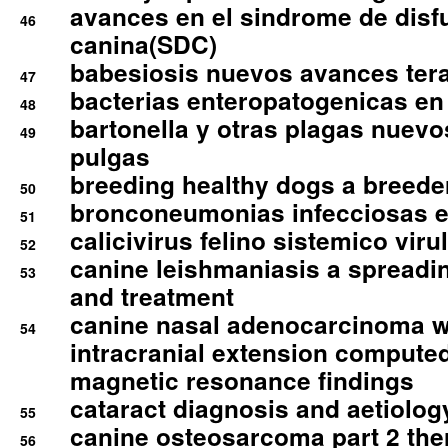
avances en el sindrome de disf
46
canina(SDC)
babesiosis nuevos avances ter
47
bacterias enteropatogenicas en
48
bartonella y otras plagas nuev
49
pulgas
breeding healthy dogs a breede
50
bronconeumonias infecciosas 
51
calicivirus felino sistemico viru
52
canine leishmaniasis a spreadi
53
and treatment
canine nasal adenocarcinoma wi
54
intracranial extension comput
magnetic resonance findings
cataract diagnosis and aetiolog
55
canine osteosarcoma part 2 th
56