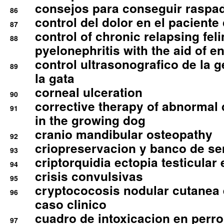
consejos para conseguir raspad
86
control del dolor en el paciente 
87
control of chronic relapsing feli
88
pyelonephritis with the aid of e
control ultrasonografico de la g
89
la gata
corneal ulceration
90
corrective therapy of abnormal
91
in the growing dog
cranio mandibular osteopathy
92
criopreservacion y banco de s
93
criptorquidia ectopia testicular 
94
crisis convulsivas
95
cryptococosis nodular cutanea
96
caso clinico
cuadro de intoxicacion en perro
97