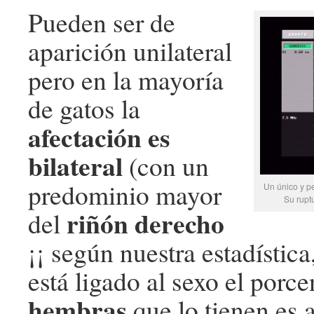
Pueden ser de
aparición unilateral
pero en la mayoría
de gatos la
afectación es
bilateral
(con un
predominio mayor
Un único y pe
Su rupt
riñón derecho
del
¡¡ según nuestra estadístic
está ligado al sexo el porce
hembras
que lo tienen es 