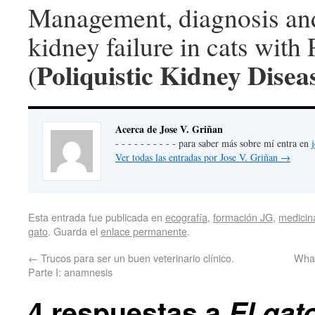
Management, diagnosis and
kidney failure in cats wit
Poliquistic Kidney Disea
(
Acerca de Jose V. Griñan
- - - - - - - - - - para saber más sobre mí entra en
Ver todas las entradas por Jose V. Griñan
→
Esta entrada fue publicada en
ecografía
,
formación JG
,
medicin
gato
. Guarda el
enlace permanente
.
←
Trucos para ser un buen veterinario clínico.
What
Parte I: anamnesis
4 respuestas a
El gat