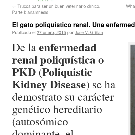
←
Trucos para ser un buen veterinario clínico.
What
Parte I: anamnesis
El gato poliquístico renal. Una enferme
Publicado el
27 enero, 2015
por
Jose V. Griñan
enfermedad
De la
renal poliquística o
PKD
Poliquistic
(
Kidney Disease
) se ha
demostrato su carácter
genético hereditario
(autosómico
dominante, el