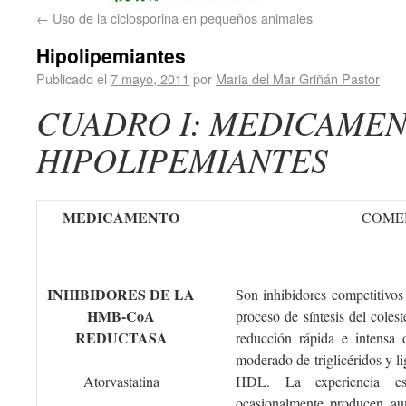
←
Uso de la ciclosporina en pequeños animales
Hipolipemiantes
Publicado el
7 mayo, 2011
por
Maria del Mar Griñán Pastor
CUADRO I: MEDICAME
HIPOLIPEMIANTES
MEDICAMENTO
COME
INHIBIDORES DE LA
Son inhibidores competitivos
HMB-CoA
proceso de síntesis del cole
REDUCTASA
reducción rápida e intensa
moderado de triglicéridos y l
Atorvastatina
HDL. La experiencia es
ocasionalmente producen aum