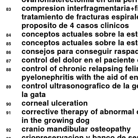
compresion interfragmentaria+fi
83
tratamiento de fracturas espirale
proposito de 4 casos clinicos
conceptos actuales sobre la este
84
conceptos actuales sobre la este
85
consejos para conseguir raspad
86
control del dolor en el paciente 
87
control of chronic relapsing feli
88
pyelonephritis with the aid of e
control ultrasonografico de la g
89
la gata
corneal ulceration
90
corrective therapy of abnormal
91
in the growing dog
cranio mandibular osteopathy
92
criopreservacion y banco de s