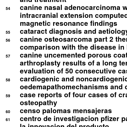
canine nasal adenocarcinoma wi
54
intracranial extension comput
magnetic resonance findings
cataract diagnosis and aetiolog
55
canine osteosarcoma part 2 th
56
comparison with the disease i
canine uncemented porous coate
57
arthroplasty results of a long t
evaluation of 50 consecutive c
cardiogenic and noncardiogeni
58
oedemapathomechanisms and 
case reports of four cases of c
59
osteopathy
censo palomas mensajeras
60
centro de investigacion pfizer p
61
la innovacion del producto