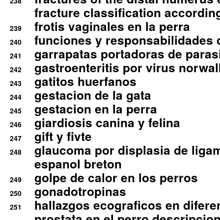
238
fracture classification according
frotis vaginales en la perra
239
funciones y responsabilidades 
240
garrapatas portadoras de paras
241
gastroenteritis por virus norwal
242
gatitos huerfanos
243
gestacion de la gata
244
gestacion en la perra
245
giardiosis canina y felina
246
gift y fivte
247
glaucoma por displasia de liga
248
espanol breton
golpe de calor en los perros
249
gonadotropinas
250
hallazgos ecograficos en difere
251
prostata en el perro descripcio