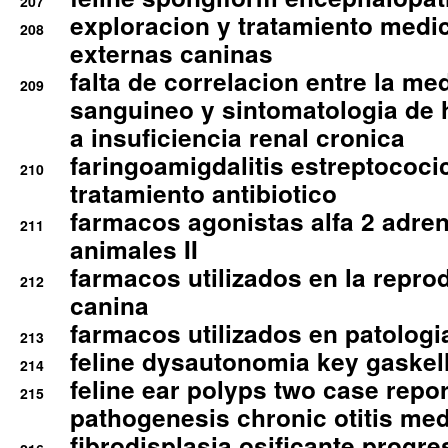
207
exploracion y tratamiento medico
208
externas caninas
falta de correlacion entre la me
209
sanguineo y sintomatologia de
a insuficiencia renal cronica
faringoamigdalitis estreptococic
210
tratamiento antibiotico
farmacos agonistas alfa 2 adr
211
animales II
farmacos utilizados en la repro
212
canina
farmacos utilizados en patologia
213
feline dysautonomia key gaske
214
feline ear polyps two case repo
215
pathogenesis chronic otitis med
fibrodisplasia osificante progres