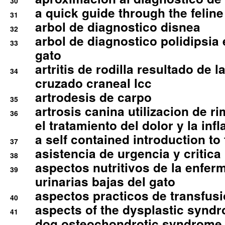
30
a quick guide through the feli
31
arbol de diagnostico disnea
32
arbol de diagnostico polidipsia 
33
gato
artritis de rodilla resultado de 
34
cruzado craneal lcc
artrodesis de carpo
35
artrosis canina utilizacion de r
36
el tratamiento del dolor y la inf
a self contained introduction to
37
asistencia de urgencia y critica
38
aspectos nutritivos de la enfer
39
urinarias bajas del gato
aspectos practicos de transfus
40
aspects of the dysplastic syndr
41
dog osteochondrotic syndrome