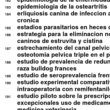
182
epidemiologia de la osteartritis
183
erliquiosis canina de infeccio
184
cronica
estadios parasitarios en heces 
185
estrategia para la eliminacion n
186
caninos de estruvita y cistina
estrechamiento del canal pelvi
187
osteotomia pelvica triple en el 
estudio de prevalencia de redun
188
raza bulldog frances
estudio de seroprevalencia frent
189
estudio experimental comparati
190
intraoperatoria con remifentanil
estudio piloto sobre la prescrip
191
excepcionales uso de medicam
medicina veterinaria