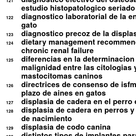
121
estudio histopatologico seriado
diagnostico laboratorial de la e
122
gato
diagnostico precoz de la displa
123
dietary management recommend
124
chronic renal failure
diferencias en la determinacion
125
malignidad entre las citologias 
mastocitomas caninos
directrices de consenso de isfm
126
plazo de aines en gatos
displasia de cadera en el perro
127
displasia de cadera en perros y
128
de nacimiento
displasia de codo canina
129
distintos tipos de implantes par