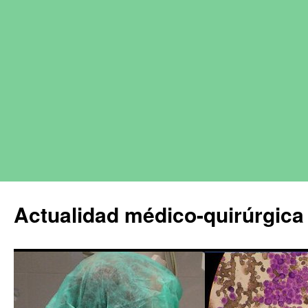
Actualidad médico-quirúrgica 