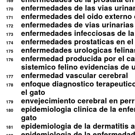
169
enfermedades de las vias urinari
170
enfermedades del oido externo 
171
enfermedades de vias urinarias
172
enfermedades infecciosas de la 
173
enfermedades prostaticas en el
174
enfermedades urologicas felina
175
enfermedad producida por el cal
176
sistemico felino evidencias de 
enfermedad vascular cerebral
177
enfoque diagnostico terapeutico 
178
el gato
envejecimiento cerebral en per
179
epidemiologia clinica de la enf
180
gato
epidemiologia de la dermatitis 
181
epidemiologia de la enfermedad