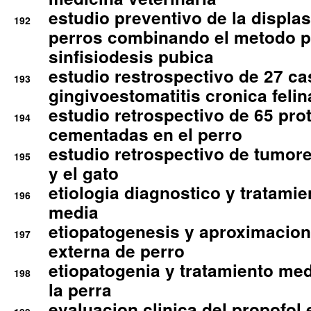
estudio preventivo de la displa
192
perros combinando el metodo p
sinfisiodesis pubica
estudio restrospectivo de 27 c
193
gingivoestomatitis cronica felin
estudio retrospectivo de 65 pro
194
cementadas en el perro
estudio retrospectivo de tumore
195
y el gato
etiologia diagnostico y tratamie
196
media
etiopatogenesis y aproximacion c
197
externa de perro
etiopatogenia y tratamiento med
198
la perra
evaluacion clinica del propofol 