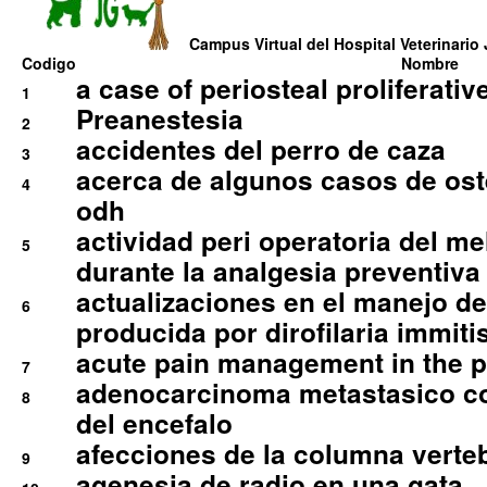
Campus Virtual del Hospital Veterinario 
Codigo
Nombre
a case of periosteal proliferative
1
Preanestesia
2
accidentes del perro de caza
3
acerca de algunos casos de oste
4
odh
actividad peri operatoria del 
5
durante la analgesia preventiva 
actualizaciones en el manejo de 
6
producida por dirofilaria immiti
acute pain management in the p
7
adenocarcinoma metastasico co
8
del encefalo
afecciones de la columna verte
9
agenesia de radio en una gata