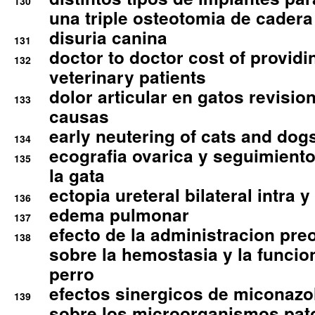
130
una triple osteotomia de cadera
disuria canina
131
doctor to doctor cost of providi
132
veterinary patients
dolor articular en gatos revisio
133
causas
early neutering of cats and dog
134
ecografia ovarica y seguimiento
135
la gata
ectopia ureteral bilateral intra 
136
edema pulmonar
137
efecto de la administracion pre
138
sobre la hemostasia y la funcion
perro
efectos sinergicos de miconazol
139
sobre los microorganismos pa