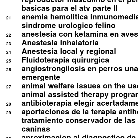
basicas para el atv parte II
anemia hemolitica inmunomedia
21
sindrome urologico felino
anestesia con ketamina en aves 
22
Anestesia inhalatoria
23
Anestesia local y regional
24
Fluidoterapia quirurgica
25
angiostrongilosis en perros un
26
emergente
animal welfare issues on the use
27
animal assisted therapy progra
antibioterapia elegir acertadam
28
aportaciones de la terapia anti
29
tratamiento conservador de las 
caninas
aproximacion al diagnostico de p