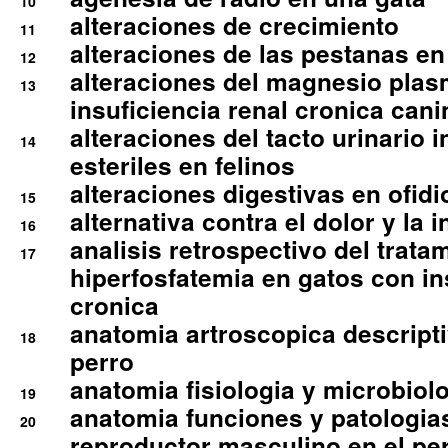
10
alteraciones de crecimiento
11
alteraciones de las pestanas en
12
alteraciones del magnesio plas
13
insuficiencia renal cronica cani
alteraciones del tacto urinario in
14
esteriles en felinos
alteraciones digestivas en ofidi
15
alternativa contra el dolor y la 
16
analisis retrospectivo del tratam
17
hiperfosfatemia en gatos con in
cronica
anatomia artroscopica descriptiv
18
perro
anatomia fisiologia y microbiolo
19
anatomia funciones y patologia
20
reproductor masculino en el per