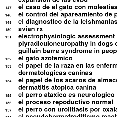
el caso de el gato con molestias
147
el control del apareamiento de 
148
el diagnostico de la leishmania
149
avian rx
150
electrophysiologic assessment 
151
plyradiculoneuropathy in dogs 
guillain barre syndrome in peop
el gato azotemico
152
el papel de la raza en las enfe
153
dermatologicas caninas
el papel de los acaros de alma
154
dermatitis atopica canina
el perro ataxico es neurologico
155
el proceso repoductivo normal
156
el perro con urolitiasis por oxal
157
el pseudohermafroditismo mac