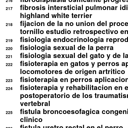
216
fibrosis intersticial pulmonar id
217
highland white terrier
fijacion de la no union del pro
218
tornillo estudio retrospectivo e
fisiologia endocrinologia reprod
219
fisiologia sexual de la perra
220
fisiologia sexual del gato y de l
221
fisioterapia en gatos y perros a
222
locomotores de origen artritico
fisioterapia en perros aplicacio
223
fisioterapia y rehabilitacion en 
224
postoperatorio de los traumati
vertebral
fistula broncoesofagica congen
225
clinico
fistula uretro rectal en el perro