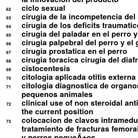
ciclo sexual
62
cirugia de la incompetencia del 
63
cirugia de los deficits traumati
64
cirugia del paladar en el perro y
65
cirugia palpebral del perro y el 
66
cirugia prostatica en el perro
67
cirugia toracica cirugia del dia
68
cistocentesis
69
citologia aplicada otitis externa
70
citologia diagnostica de organ
71
pequenos animales
clinical use of non steroidal an
72
the current position
colocacion de clavos intramedu
73
tratamiento de fracturas femoral
y perros pequeÃ±os