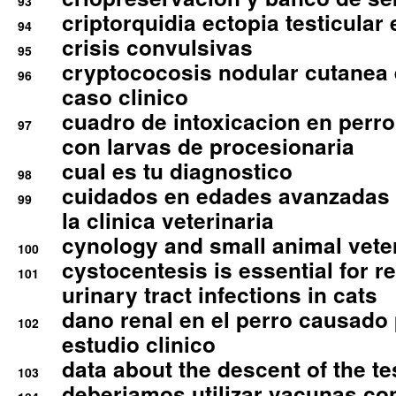
93
criptorquidia ectopia testicular 
94
crisis convulsivas
95
cryptococosis nodular cutanea
96
caso clinico
cuadro de intoxicacion en perro
97
con larvas de procesionaria
cual es tu diagnostico
98
cuidados en edades avanzadas
99
la clinica veterinaria
cynology and small animal vete
100
cystocentesis is essential for re
101
urinary tract infections in cats
dano renal en el perro causado 
102
estudio clinico
data about the descent of the te
103
deberiamos utilizar vacunas co