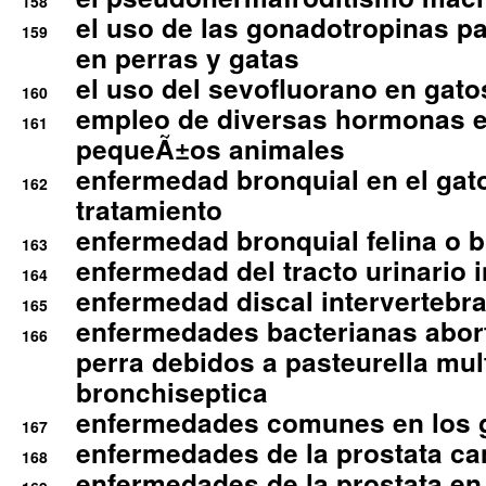
158
el uso de las gonadotropinas pa
159
en perras y gatas
el uso del sevofluorano en gato
160
empleo de diversas hormonas e
161
pequeÃ±os animales
enfermedad bronquial en el gat
162
tratamiento
enfermedad bronquial felina o br
163
enfermedad del tracto urinario in
164
enfermedad discal intervertebra
165
enfermedades bacterianas abort
166
perra debidos a pasteurella mul
bronchiseptica
enfermedades comunes en los 
167
enfermedades de la prostata ca
168
enfermedades de la prostata en 