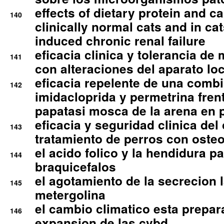
effects of dietary protein and cal
140
clinically normal cats and in cat
induced chronic renal failure
eficacia clinica y tolerancia d
141
con alteraciones del aparato l
eficacia repelente de una comb
142
imidacloprida y permetrina fre
papatasi mosca de la arena en 
eficacia y seguridad clinica del
143
tratamiento de perros con osteoa
el acido folico y la hendidura pa
144
braquicefalos
el agotamiento de la secrecion l
145
metergolina
el cambio climatico esta prepar
146
expansion de las cvbd