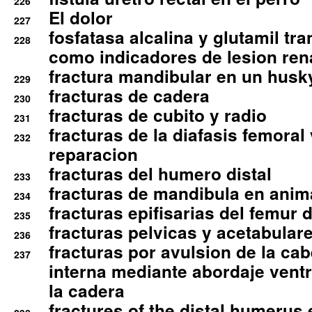
226
El dolor
227
fosfatasa alcalina y glutamil tr
228
como indicadores de lesion ren
fractura mandibular en un husk
229
fracturas de cadera
230
fracturas de cubito y radio
231
fracturas de la diafasis femoral
232
reparacion
fracturas del humero distal
233
fracturas de mandibula en ani
234
fracturas epifisarias del femur d
235
fracturas pelvicas y acetabulare
236
fracturas por avulsion de la cab
237
interna mediante abordaje ventra
la cadera
fractures of the distal humerus