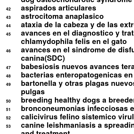
aspirados articulares
42
astrocitoma anaplasico
43
ataxia de la cabeza y de las ex
44
avances en el diagnostico y tra
45
chlamydophila felis en el gato
avances en el sindrome de disf
46
canina(SDC)
babesiosis nuevos avances ter
47
bacterias enteropatogenicas en
48
bartonella y otras plagas nuev
49
pulgas
breeding healthy dogs a breede
50
bronconeumonias infecciosas 
51
calicivirus felino sistemico viru
52
canine leishmaniasis a spreadi
53
and treatment