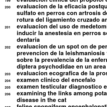
199
evaluacion de la eficacia postqu
200
sulfato en perros con artrosis d
rotura del ligamiento cruzado an
evaluacion del uso de medetomi
201
inducir la anestesia en perros 
dentaria
evaluacion de un spot on de per
202
prevencion de la leishmaniosis 
sobre la prevalencia de la enfe
diptera psychodidae en un are
evaluacion ecografica de la pro
203
examen clinico del encefalo
204
examen testicular diagnostico 
205
examining the links among pota
206
disease in the cat
feline spongiform encephalopa