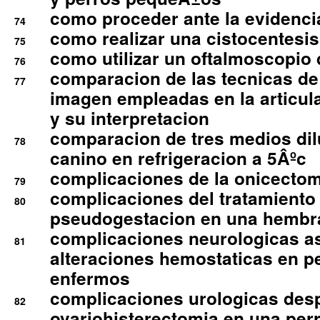
como proceder ante la evidencia
74
como realizar una cistocentesis
75
como utilizar un oftalmoscopio 
76
comparacion de las tecnicas de
77
imagen empleadas en la articula
y su interpretacion
comparacion de tres medios di
78
canino en refrigeracion a 5Âºc
complicaciones de la onicectomi
79
complicaciones del tratamiento
80
pseudogestacion en una hembr
complicaciones neurologicas a
81
alteraciones hemostaticas en p
enfermos
complicaciones urologicas des
82
ovariohisterectomia en una per