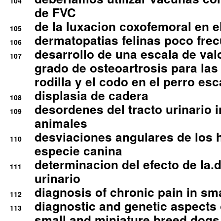
104
de FVC
de la luxacion coxofemoral en e
105
dermatopatias felinas poco fre
106
desarrollo de una escala de val
107
grado de osteoartrosis para las 
rodilla y el codo en el perro esc
displasia de cadera
108
desordenes del tracto urinario 
109
animales
desviaciones angulares de los 
110
especie canina
determinacion del efecto de la.d
111
urinario
diagnosis of chronic pain in sm
112
diagnostic and genetic aspects o
113
small and miniature breed dogs 