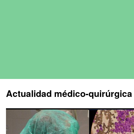
Actualidad médico-quirúrgica 