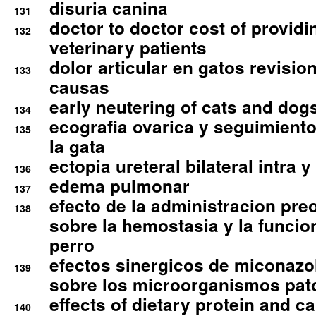
disuria canina
131
doctor to doctor cost of providi
132
veterinary patients
dolor articular en gatos revisio
133
causas
early neutering of cats and dog
134
ecografia ovarica y seguimiento
135
la gata
ectopia ureteral bilateral intra 
136
edema pulmonar
137
efecto de la administracion pre
138
sobre la hemostasia y la funcion
perro
efectos sinergicos de miconazol
139
sobre los microorganismos pa
effects of dietary protein and cal
140