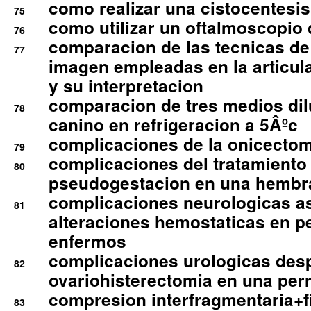
como realizar una cistocentesis
75
como utilizar un oftalmoscopio 
76
comparacion de las tecnicas de
77
imagen empleadas en la articula
y su interpretacion
comparacion de tres medios di
78
canino en refrigeracion a 5Âºc
complicaciones de la onicectomi
79
complicaciones del tratamiento
80
pseudogestacion en una hembr
complicaciones neurologicas a
81
alteraciones hemostaticas en p
enfermos
complicaciones urologicas des
82
ovariohisterectomia en una per
compresion interfragmentaria+fi
83