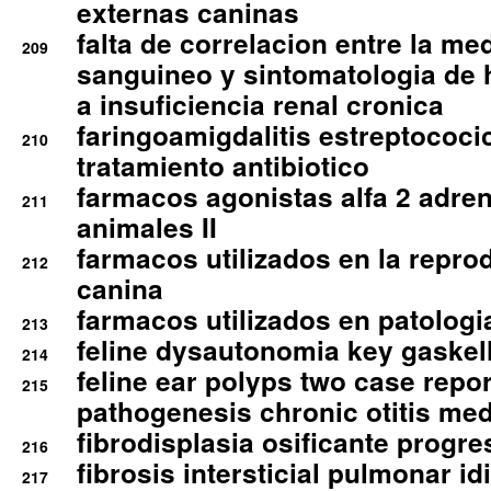
externas caninas
falta de correlacion entre la me
209
sanguineo y sintomatologia de
a insuficiencia renal cronica
faringoamigdalitis estreptococic
210
tratamiento antibiotico
farmacos agonistas alfa 2 adr
211
animales II
farmacos utilizados en la repro
212
canina
farmacos utilizados en patologia
213
feline dysautonomia key gaske
214
feline ear polyps two case repo
215
pathogenesis chronic otitis med
fibrodisplasia osificante progres
216
fibrosis intersticial pulmonar id
217