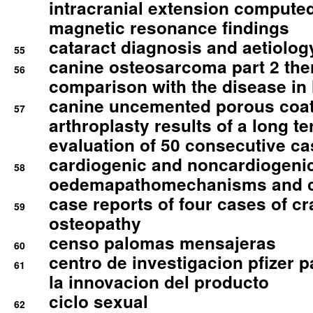
intracranial extension comput
magnetic resonance findings
cataract diagnosis and aetiolog
55
canine osteosarcoma part 2 th
56
comparison with the disease i
canine uncemented porous coate
57
arthroplasty results of a long t
evaluation of 50 consecutive c
cardiogenic and noncardiogeni
58
oedemapathomechanisms and 
case reports of four cases of c
59
osteopathy
censo palomas mensajeras
60
centro de investigacion pfizer p
61
la innovacion del producto
ciclo sexual
62