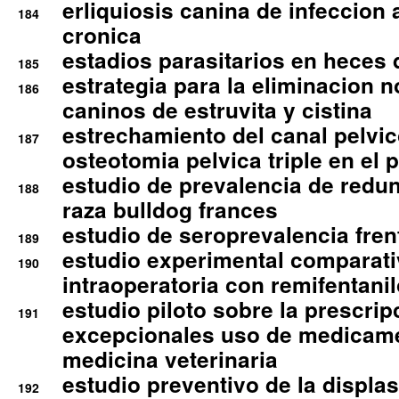
erliquiosis canina de infeccio
184
cronica
estadios parasitarios en heces 
185
estrategia para la eliminacion n
186
caninos de estruvita y cistina
estrechamiento del canal pelvi
187
osteotomia pelvica triple en el 
estudio de prevalencia de redun
188
raza bulldog frances
estudio de seroprevalencia frent
189
estudio experimental comparati
190
intraoperatoria con remifentanil
estudio piloto sobre la prescrip
191
excepcionales uso de medicam
medicina veterinaria
estudio preventivo de la displa
192