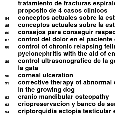
tratamiento de fracturas espirale
proposito de 4 casos clinicos
conceptos actuales sobre la este
84
conceptos actuales sobre la este
85
consejos para conseguir raspad
86
control del dolor en el paciente 
87
control of chronic relapsing feli
88
pyelonephritis with the aid of e
control ultrasonografico de la g
89
la gata
corneal ulceration
90
corrective therapy of abnormal
91
in the growing dog
cranio mandibular osteopathy
92
criopreservacion y banco de s
93
criptorquidia ectopia testicular 
94