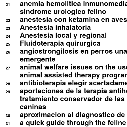
anemia hemolitica inmunomedia
21
sindrome urologico felino
anestesia con ketamina en aves 
22
Anestesia inhalatoria
23
Anestesia local y regional
24
Fluidoterapia quirurgica
25
angiostrongilosis en perros un
26
emergente
animal welfare issues on the use
27
animal assisted therapy progra
antibioterapia elegir acertadam
28
aportaciones de la terapia anti
29
tratamiento conservador de las 
caninas
aproximacion al diagnostico de p
30
a quick guide through the feli
31