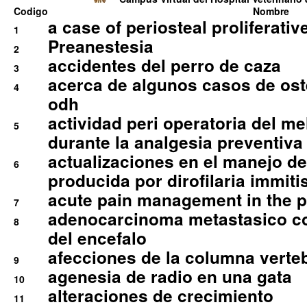
Codigo
Nombre
a case of periosteal proliferative
1
Preanestesia
2
accidentes del perro de caza
3
acerca de algunos casos de oste
4
odh
actividad peri operatoria del 
5
durante la analgesia preventiva 
actualizaciones en el manejo de 
6
producida por dirofilaria immiti
acute pain management in the p
7
adenocarcinoma metastasico co
8
del encefalo
afecciones de la columna verte
9
agenesia de radio en una gata
10
alteraciones de crecimiento
11