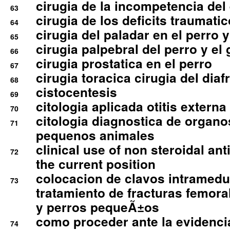
cirugia de la incompetencia del 
63
cirugia de los deficits traumati
64
cirugia del paladar en el perro y
65
cirugia palpebral del perro y el 
66
cirugia prostatica en el perro
67
cirugia toracica cirugia del dia
68
cistocentesis
69
citologia aplicada otitis externa
70
citologia diagnostica de organ
71
pequenos animales
clinical use of non steroidal an
72
the current position
colocacion de clavos intramedu
73
tratamiento de fracturas femoral
y perros pequeÃ±os
como proceder ante la evidencia
74