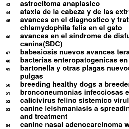
astrocitoma anaplasico
43
ataxia de la cabeza y de las ex
44
avances en el diagnostico y tra
45
chlamydophila felis en el gato
avances en el sindrome de disf
46
canina(SDC)
babesiosis nuevos avances ter
47
bacterias enteropatogenicas en
48
bartonella y otras plagas nuev
49
pulgas
breeding healthy dogs a breede
50
bronconeumonias infecciosas 
51
calicivirus felino sistemico viru
52
canine leishmaniasis a spreadi
53
and treatment
canine nasal adenocarcinoma wi
54