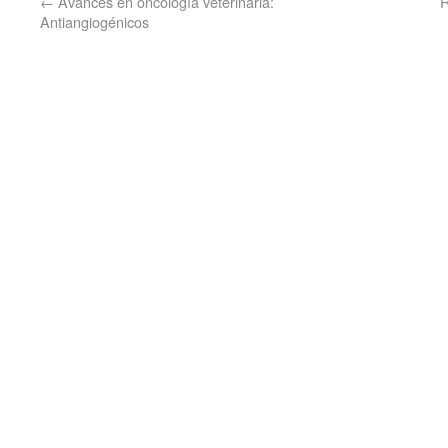
←
Avances en oncología veterinaria:
R
Antiangiogénicos