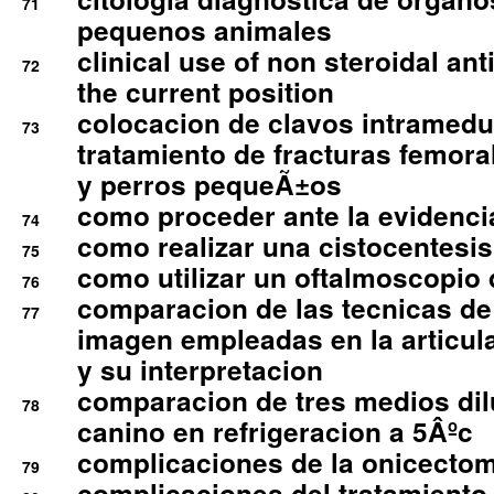
71
pequenos animales
clinical use of non steroidal an
72
the current position
colocacion de clavos intramedu
73
tratamiento de fracturas femoral
y perros pequeÃ±os
como proceder ante la evidencia
74
como realizar una cistocentesis
75
como utilizar un oftalmoscopio 
76
comparacion de las tecnicas de
77
imagen empleadas en la articula
y su interpretacion
comparacion de tres medios di
78
canino en refrigeracion a 5Âºc
complicaciones de la onicectomi
79
complicaciones del tratamiento