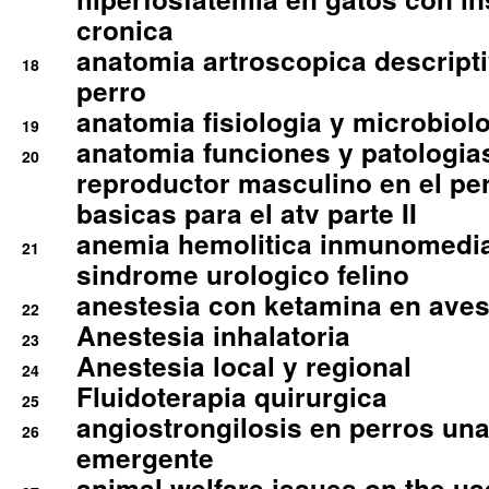
cronica
anatomia artroscopica descriptiv
18
perro
anatomia fisiologia y microbiolo
19
anatomia funciones y patologia
20
reproductor masculino en el per
basicas para el atv parte II
anemia hemolitica inmunomedia
21
sindrome urologico felino
anestesia con ketamina en aves 
22
Anestesia inhalatoria
23
Anestesia local y regional
24
Fluidoterapia quirurgica
25
angiostrongilosis en perros un
26
emergente
animal welfare issues on the use