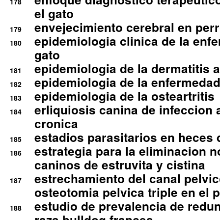
178
el gato
envejecimiento cerebral en per
179
epidemiologia clinica de la enf
180
gato
epidemiologia de la dermatitis 
181
epidemiologia de la enfermedad
182
epidemiologia de la osteartritis
183
erliquiosis canina de infeccio
184
cronica
estadios parasitarios en heces 
185
estrategia para la eliminacion n
186
caninos de estruvita y cistina
estrechamiento del canal pelvi
187
osteotomia pelvica triple en el 
estudio de prevalencia de redun
188
raza bulldog frances