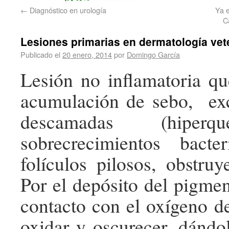
←
Diagnóstico en urología
Ya e
C
Lesiones primarias en dermatología ve
Publicado el
20 enero, 2014
por
Domingo García
Lesión no inflamatoria q
acumulación de sebo, exc
descamadas (hiperqu
sobrecrecimientos bact
folículos pilosos, obstruy
Por el depósito del pigme
contacto con el oxígeno de
oxidar y oscurecer, dándol