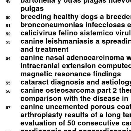
49
pulgas
breeding healthy dogs a breede
50
bronconeumonias infecciosas 
51
calicivirus felino sistemico viru
52
canine leishmaniasis a spreadi
53
and treatment
canine nasal adenocarcinoma wi
54
intracranial extension comput
magnetic resonance findings
cataract diagnosis and aetiolog
55
canine osteosarcoma part 2 th
56
comparison with the disease i
canine uncemented porous coate
57
arthroplasty results of a long t
evaluation of 50 consecutive c
cardiogenic and noncardiogeni