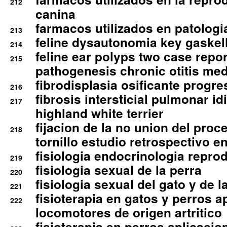
212
canina
farmacos utilizados en patologia
213
feline dysautonomia key gaske
214
feline ear polyps two case repo
215
pathogenesis chronic otitis med
fibrodisplasia osificante progres
216
fibrosis intersticial pulmonar id
217
highland white terrier
fijacion de la no union del pro
218
tornillo estudio retrospectivo e
fisiologia endocrinologia reprod
219
fisiologia sexual de la perra
220
fisiologia sexual del gato y de l
221
fisioterapia en gatos y perros a
222
locomotores de origen artritico
fisioterapia en perros aplicacio