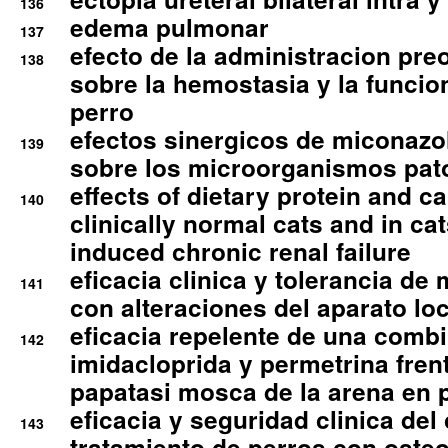
136
edema pulmonar
137
efecto de la administracion pre
138
sobre la hemostasia y la funcion
perro
efectos sinergicos de miconazol
139
sobre los microorganismos pa
effects of dietary protein and cal
140
clinically normal cats and in cat
induced chronic renal failure
eficacia clinica y tolerancia d
141
con alteraciones del aparato l
eficacia repelente de una comb
142
imidacloprida y permetrina fre
papatasi mosca de la arena en 
eficacia y seguridad clinica del
143
tratamiento de perros con osteoa