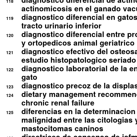
118
actinomicosis en el ganado va
diagnostico diferencial en gato
119
tracto urinario inferior
diagnostico diferencial entre 
120
y ortopedicos animal geriatrico
diagnostico efectivo del osteo
121
estudio histopatologico seriado
diagnostico laboratorial de la e
122
gato
diagnostico precoz de la displa
123
dietary management recommend
124
chronic renal failure
diferencias en la determinacion
125
malignidad entre las citologias 
mastocitomas caninos
directrices de consenso de isfm