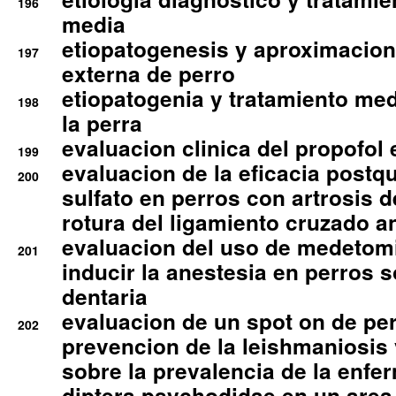
196
media
etiopatogenesis y aproximacion c
197
externa de perro
etiopatogenia y tratamiento med
198
la perra
evaluacion clinica del propofol 
199
evaluacion de la eficacia postqu
200
sulfato en perros con artrosis d
rotura del ligamiento cruzado an
evaluacion del uso de medetomi
201
inducir la anestesia en perros 
dentaria
evaluacion de un spot on de per
202
prevencion de la leishmaniosis 
sobre la prevalencia de la enfe
diptera psychodidae en un are