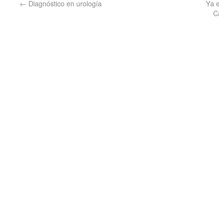
←
Diagnóstico en urología
Ya e
C