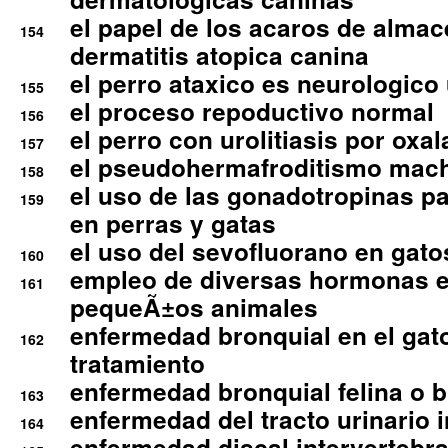
el papel de los acaros de alma
154
dermatitis atopica canina
el perro ataxico es neurologico
155
el proceso repoductivo normal
156
el perro con urolitiasis por oxal
157
el pseudohermafroditismo mac
158
el uso de las gonadotropinas pa
159
en perras y gatas
el uso del sevofluorano en gato
160
empleo de diversas hormonas e
161
pequeÃ±os animales
enfermedad bronquial en el gat
162
tratamiento
enfermedad bronquial felina o br
163
enfermedad del tracto urinario in
164
enfermedad discal intervertebra