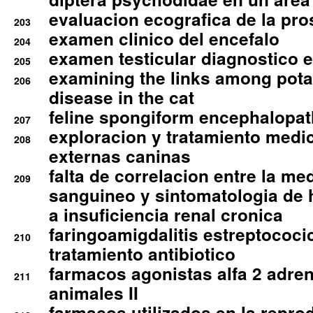
evaluacion ecografica de la pro
203
examen clinico del encefalo
204
examen testicular diagnostico 
205
examining the links among pota
206
disease in the cat
feline spongiform encephalopa
207
exploracion y tratamiento medico
208
externas caninas
falta de correlacion entre la me
209
sanguineo y sintomatologia de
a insuficiencia renal cronica
faringoamigdalitis estreptococic
210
tratamiento antibiotico
farmacos agonistas alfa 2 adr
211
animales II
farmacos utilizados en la repro