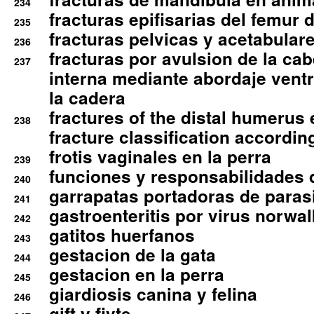
234
fracturas epifisarias del femur d
235
fracturas pelvicas y acetabulare
236
fracturas por avulsion de la cab
237
interna mediante abordaje ventra
la cadera
fractures of the distal humerus
238
fracture classification according
frotis vaginales en la perra
239
funciones y responsabilidades 
240
garrapatas portadoras de paras
241
gastroenteritis por virus norwal
242
gatitos huerfanos
243
gestacion de la gata
244
gestacion en la perra
245
giardiosis canina y felina
246
gift y fivte