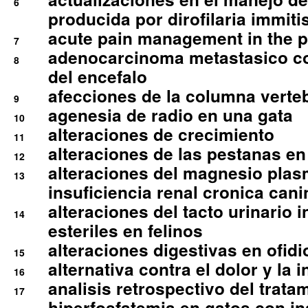
6
producida por dirofilaria immiti
acute pain management in the p
7
adenocarcinoma metastasico co
8
del encefalo
afecciones de la columna verte
9
agenesia de radio en una gata
10
alteraciones de crecimiento
11
alteraciones de las pestanas en
12
alteraciones del magnesio plas
13
insuficiencia renal cronica cani
alteraciones del tacto urinario in
14
esteriles en felinos
alteraciones digestivas en ofidi
15
alternativa contra el dolor y la 
16
analisis retrospectivo del tratam
17
hiperfosfatemia en gatos con in