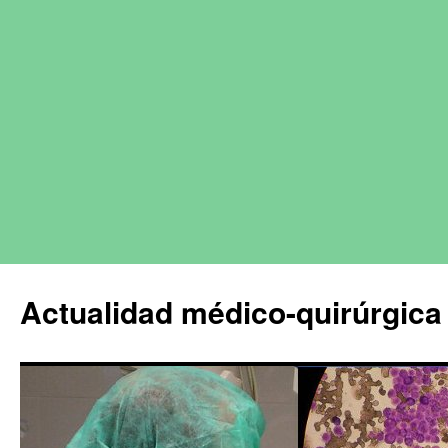
Actualidad médico-quirúrgica 