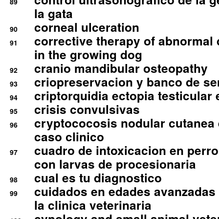
89
la gata
corneal ulceration
90
corrective therapy of abnormal
91
in the growing dog
cranio mandibular osteopathy
92
criopreservacion y banco de s
93
criptorquidia ectopia testicular 
94
crisis convulsivas
95
cryptococosis nodular cutanea
96
caso clinico
cuadro de intoxicacion en perro
97
con larvas de procesionaria
cual es tu diagnostico
98
cuidados en edades avanzadas
99
la clinica veterinaria
cynology and small animal vete