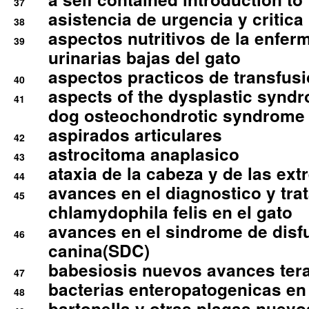
37
asistencia de urgencia y critica
38
aspectos nutritivos de la enfer
39
urinarias bajas del gato
aspectos practicos de transfus
40
aspects of the dysplastic syndr
41
dog osteochondrotic syndrome
aspirados articulares
42
astrocitoma anaplasico
43
ataxia de la cabeza y de las ex
44
avances en el diagnostico y tra
45
chlamydophila felis en el gato
avances en el sindrome de disf
46
canina(SDC)
babesiosis nuevos avances ter
47
bacterias enteropatogenicas en
48
bartonella y otras plagas nuev