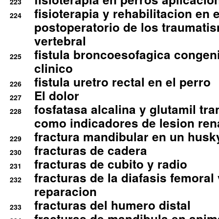
223
fisioterapia y rehabilitacion en 
224
postoperatorio de los traumati
vertebral
fistula broncoesofagica congen
225
clinico
fistula uretro rectal en el perro
226
El dolor
227
fosfatasa alcalina y glutamil tr
228
como indicadores de lesion ren
fractura mandibular en un husk
229
fracturas de cadera
230
fracturas de cubito y radio
231
fracturas de la diafasis femoral
232
reparacion
fracturas del humero distal
233
fracturas de mandibula en ani