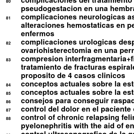
80
pseudogestacion en una hembr
complicaciones neurologicas a
81
alteraciones hemostaticas en p
enfermos
complicaciones urologicas des
82
ovariohisterectomia en una per
compresion interfragmentaria+fi
83
tratamiento de fracturas espirale
proposito de 4 casos clinicos
conceptos actuales sobre la este
84
conceptos actuales sobre la este
85
consejos para conseguir raspad
86
control del dolor en el paciente 
87
control of chronic relapsing feli
88
pyelonephritis with the aid of e
control ultrasonografico de la g