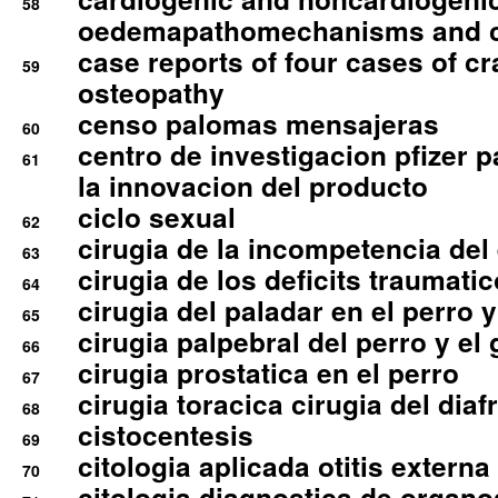
58
oedemapathomechanisms and 
case reports of four cases of c
59
osteopathy
censo palomas mensajeras
60
centro de investigacion pfizer p
61
la innovacion del producto
ciclo sexual
62
cirugia de la incompetencia del 
63
cirugia de los deficits traumati
64
cirugia del paladar en el perro y
65
cirugia palpebral del perro y el 
66
cirugia prostatica en el perro
67
cirugia toracica cirugia del dia
68
cistocentesis
69
citologia aplicada otitis externa
70
citologia diagnostica de organ