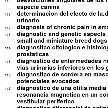
110
especie canina
determinacion del efecto de la.d
111
urinario
diagnosis of chronic pain in sm
112
diagnostic and genetic aspects o
113
small and miniature breed dogs 
diagnostico citologico e histolo
114
prostaticas
diagnostico de enfermedades no
115
vias urinarias inferiores en los 
diagnostico de sordera en mas
116
potenciales evocados
diagnostico de una otitis media
117
resonancia magnetica en un co
vestibular periferico
diagnostico diferencial de actin