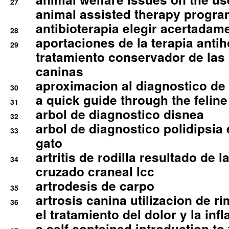
27
animal assisted therapy progra
antibioterapia elegir acertadam
28
aportaciones de la terapia anti
29
tratamiento conservador de las 
caninas
aproximacion al diagnostico de p
30
a quick guide through the feli
31
arbol de diagnostico disnea
32
arbol de diagnostico polidipsia 
33
gato
artritis de rodilla resultado de 
34
cruzado craneal lcc
artrodesis de carpo
35
artrosis canina utilizacion de r
36
el tratamiento del dolor y la inf
a self contained introduction to