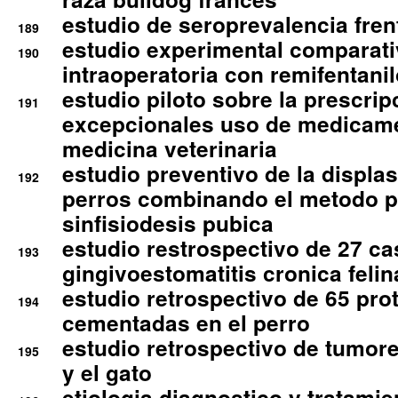
estudio de seroprevalencia frent
189
estudio experimental comparati
190
intraoperatoria con remifentanil
estudio piloto sobre la prescrip
191
excepcionales uso de medicam
medicina veterinaria
estudio preventivo de la displa
192
perros combinando el metodo p
sinfisiodesis pubica
estudio restrospectivo de 27 c
193
gingivoestomatitis cronica felin
estudio retrospectivo de 65 pro
194
cementadas en el perro
estudio retrospectivo de tumore
195
y el gato
etiologia diagnostico y tratamie