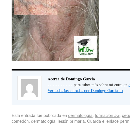
Acerca de Domingo García
- - - - - - - - - - para saber más sobre mí entra en
Ver todas las entradas por Domingo García
→
Esta entrada fue publicada en
dermatología
,
formación JG
,
peq
comedón
,
dermatología
,
lesión primaria
. Guarda el
enlace perm