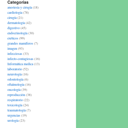
Categorías
anestesia y cirugía
(18)
cardiologia
(78)
cirugía
(21)
dermatología
(42)
digestivo
(45)
endocrinología
(30)
exóticos
(99)
grandes mamíferos
(7)
imagen
(93)
infecciosas
(33)
infecto-contagiosas
(16)
Informática medica
(13)
laboratorio
(52)
neurología
(16)
odontología
(6)
oftalmología
(16)
oncología
(39)
reproducción
(38)
respiratorio
(22)
toxicología
(24)
traumatología
(7)
urgencias
(19)
urología
(23)