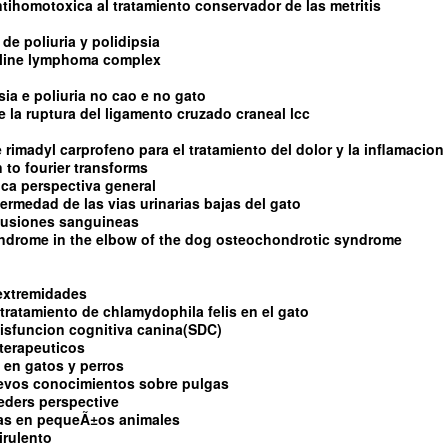
ntihomotoxica al tratamiento conservador de las metritis
de poliuria y polidipsia
feline lymphoma complex
sia e poliuria no cao e no gato
 de la ruptura del ligamento cruzado craneal lcc
e rimadyl carprofeno para el tratamiento del dolor y la inflamacion
 to fourier transforms
tica perspectiva general
fermedad de las vias urinarias bajas del gato
sfusiones sanguineas
yndrome in the elbow of the dog osteochondrotic syndrome
 extremidades
tratamiento de chlamydophila felis en el gato
isfuncion cognitiva canina(SDC)
terapeuticos
 en gatos y perros
uevos conocimientos sobre pulgas
eders perspective
as en pequeÃ±os animales
irulento