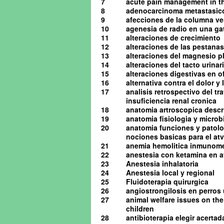
7
acute pain management in th
8
adenocarcinoma metastasico 
9
afecciones de la columna ve
10
agenesia de radio en una ga
11
alteraciones de crecimiento
12
alteraciones de las pestanas
13
alteraciones del magnesio pl
14
alteraciones del tacto urinario
15
alteraciones digestivas en o
16
alternativa contra el dolor y
17
analisis retrospectivo del t
insuficiencia renal cronica
18
anatomia artroscopica descrip
19
anatomia fisiologia y microb
20
anatomia funciones y patolog
nociones basicas para el atv 
21
anemia hemolitica inmunome
22
anestesia con ketamina en av
23
Anestesia inhalatoria
24
Anestesia local y regional
25
Fluidoterapia quirurgica
26
angiostrongilosis en perro
27
animal welfare issues on the
children
28
antibioterapia elegir acerta