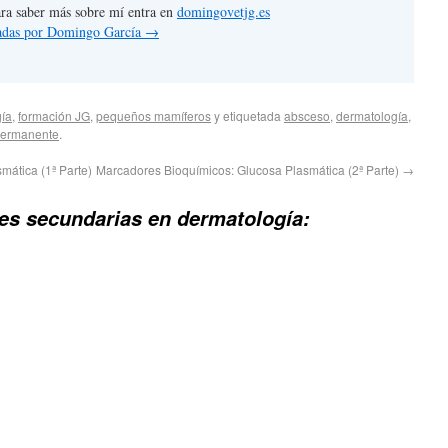
 para saber más sobre mí entra en
domingovetjg.es
tradas por Domingo García
→
ía
,
formación JG
,
pequeños mamíferos
y etiquetada
absceso
,
dermatología
,
permanente
.
ática (1ª Parte)
Marcadores Bioquímicos: Glucosa Plasmática (2ª Parte)
→
es secundarias en dermatología: