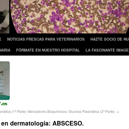
E
NOTICIAS FRESCAS PARA VETERINARIOS
HAZTE SOCIO DE N
NARIA
FÓRMATE EN NUESTRO HOSPITAL
LA FASCINANTE IMAGE
ática (1ª Parte)
Marcadores Bioquímicos: Glucosa Plasmática (2ª Parte)
→
 en dermatología: ABSCESO.