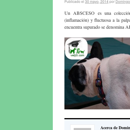
Publicado el
30 mayo, 2014
por
Domingo
Un ABSCESO es una colección pur
(inflamación) y fluctuosa a la pal
encuentra supurado se denomin
Acerca de Domin