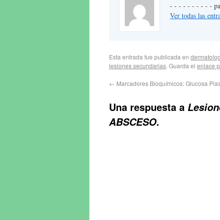
- - - - - - - - - -
Ver todas las en
Esta entrada fue publicada en
dermatolog
lesiones secundarias
. Guarda el
enlace 
←
Marcadores Bioquímicos: Glucosa Plasm
Una respuesta a
Lesion
ABSCESO.