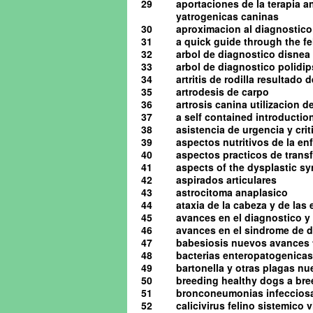
29
aportaciones de la terapia a
yatrogenicas caninas
30
aproximacion al diagnostico 
31
a quick guide through the 
32
arbol de diagnostico disnea
33
arbol de diagnostico polidip
34
artritis de rodilla resultado
35
artrodesis de carpo
36
artrosis canina utilizacion d
37
a self contained introduction
38
asistencia de urgencia y cri
39
aspectos nutritivos de la en
40
aspectos practicos de tran
41
aspects of the dysplastic s
42
aspirados articulares
43
astrocitoma anaplasico
44
ataxia de la cabeza y de las
45
avances en el diagnostico y 
46
avances en el sindrome de d
47
babesiosis nuevos avances 
48
bacterias enteropatogenicas
49
bartonella y otras plagas n
50
breeding healthy dogs a bre
51
bronconeumonias infeccios
52
calicivirus felino sistemico v