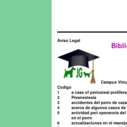
Aviso Legal
Bibli
Campus Virtua
Codigo
1
a case of periosteal prolifera
2
Preanestesia
3
accidentes del perro de caza
4
acerca de algunos casos de o
5
actividad peri operatoria de
en el perro
6
actualizaciones en el manejo 