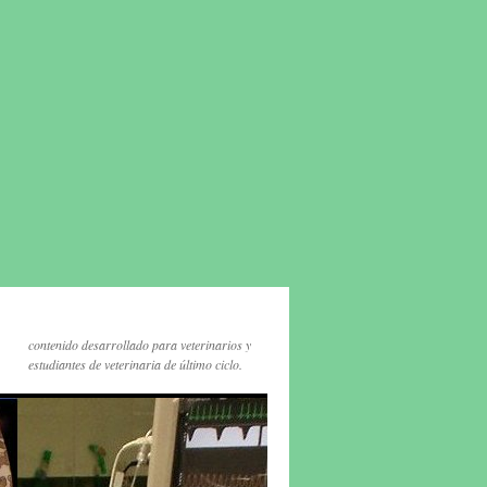
contenido desarrollado para veterinarios y
estudiantes de veterinaria de último ciclo.