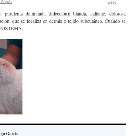
 García
Tweet
ulenta delimitada (infección); blanda, caliente, dolorosa
pación, que se localiza en dermis o tejido subcutáneo. Cuando se
a APOSTEMA.
go García