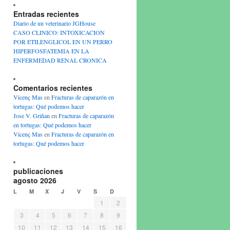
Entradas recientes
Diario de un veterinario JGHouse
CASO CLINICO: INTOXICACION
POR ETILENGLICOL EN UN PERRO
HIPERFOSFATEMIA EN LA
ENFERMEDAD RENAL CRONICA
Comentarios recientes
Vicenç Mas
en
Fracturas de caparazón en
tortugas: Qué podemos hacer
Jose V. Griñan
en
Fracturas de caparazón
en tortugas: Qué podemos hacer
Vicenç Mas
en
Fracturas de caparazón en
tortugas: Qué podemos hacer
publicaciones
agosto 2026
L
M
X
J
V
S
D
1
2
3
4
5
6
7
8
9
10
11
12
13
14
15
16