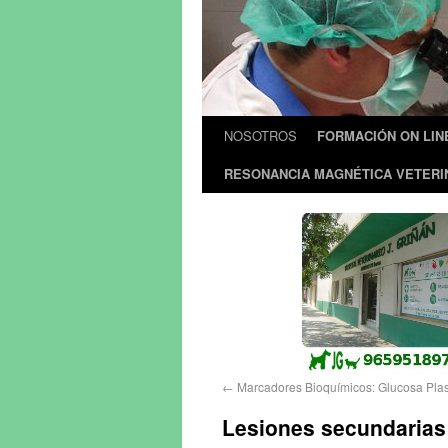
NOSOTROS
FORMACIÓN ON LIN
RESONANCIA MAGNÉTICA VETERI
←
Marcadores Bioquímicos: Glucosa Plasm
Lesiones secundarias