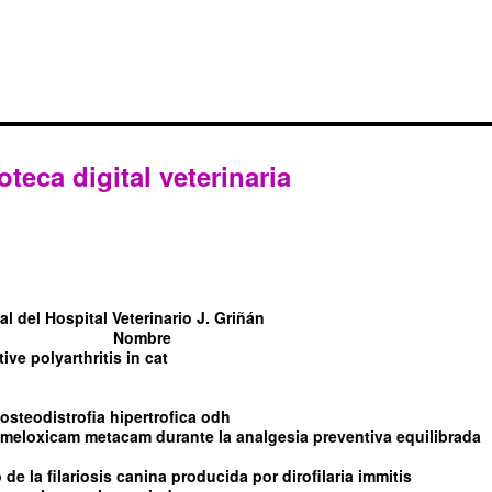
oteca digital veterinaria
l del Hospital Veterinario J. Griñán
Nombre
tive polyarthritis in cat
steodistrofia hipertrofica odh
l meloxicam metacam durante la analgesia preventiva equilibrada
de la filariosis canina producida por dirofilaria immitis