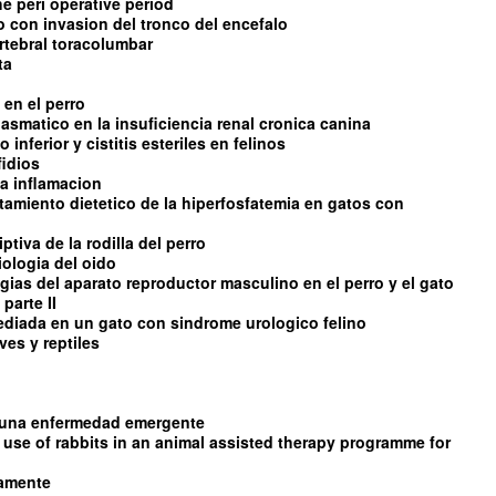
e peri operative period
con invasion del tronco del encefalo
rtebral toracolumbar
ta
 en el perro
asmatico en la insuficiencia renal cronica canina
 inferior y cistitis esteriles en felinos
fidios
 la inflamacion
ratamiento dietetico de la hiperfosfatemia en gatos con
tiva de la rodilla del perro
iologia del oido
ias del aparato reproductor masculino en el perro y el gato
parte II
diada en un gato con sindrome urologico felino
es y reptiles
s una enfermedad emergente
 use of rabbits in an animal assisted therapy programme for
damente