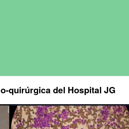
o-quirúrgica del Hospital JG