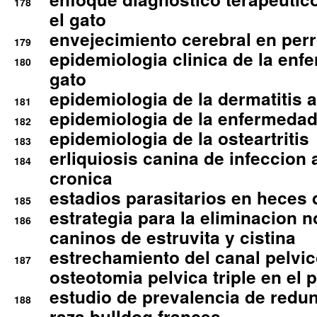
178
el gato
envejecimiento cerebral en per
179
epidemiologia clinica de la enf
180
gato
epidemiologia de la dermatitis 
181
epidemiologia de la enfermedad
182
epidemiologia de la osteartritis
183
erliquiosis canina de infeccio
184
cronica
estadios parasitarios en heces 
185
estrategia para la eliminacion n
186
caninos de estruvita y cistina
estrechamiento del canal pelvi
187
osteotomia pelvica triple en el 
estudio de prevalencia de redun
188
raza bulldog frances