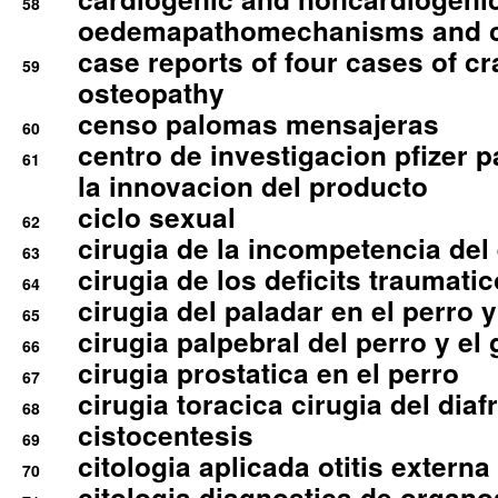
58
oedemapathomechanisms and 
case reports of four cases of c
59
osteopathy
censo palomas mensajeras
60
centro de investigacion pfizer p
61
la innovacion del producto
ciclo sexual
62
cirugia de la incompetencia del 
63
cirugia de los deficits traumati
64
cirugia del paladar en el perro y
65
cirugia palpebral del perro y el 
66
cirugia prostatica en el perro
67
cirugia toracica cirugia del dia
68
cistocentesis
69
citologia aplicada otitis externa
70
citologia diagnostica de organ