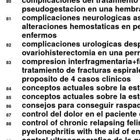
80
pseudogestacion en una hembr
complicaciones neurologicas a
81
alteraciones hemostaticas en p
enfermos
complicaciones urologicas des
82
ovariohisterectomia en una per
compresion interfragmentaria+fi
83
tratamiento de fracturas espirale
proposito de 4 casos clinicos
conceptos actuales sobre la este
84
conceptos actuales sobre la este
85
consejos para conseguir raspad
86
control del dolor en el paciente 
87
control of chronic relapsing feli
88
pyelonephritis with the aid of e
control ultrasonografico de la g