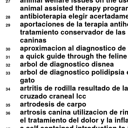
27
animal assisted therapy progra
antibioterapia elegir acertadam
28
aportaciones de la terapia anti
29
tratamiento conservador de las 
caninas
aproximacion al diagnostico de p
30
a quick guide through the feli
31
arbol de diagnostico disnea
32
arbol de diagnostico polidipsia 
33
gato
artritis de rodilla resultado de 
34
cruzado craneal lcc
artrodesis de carpo
35
artrosis canina utilizacion de r
36
el tratamiento del dolor y la inf
a self contained introduction to