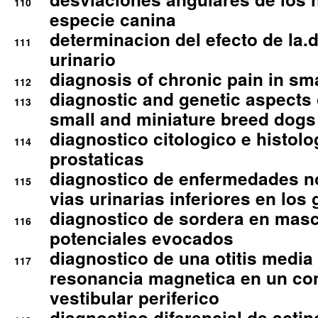
110
especie canina
determinacion del efecto de la.d
111
urinario
diagnosis of chronic pain in sm
112
diagnostic and genetic aspects o
113
small and miniature breed dogs 
diagnostico citologico e histolo
114
prostaticas
diagnostico de enfermedades no
115
vias urinarias inferiores en los 
diagnostico de sordera en mas
116
potenciales evocados
diagnostico de una otitis media
117
resonancia magnetica en un co
vestibular periferico
diagnostico diferencial de actin