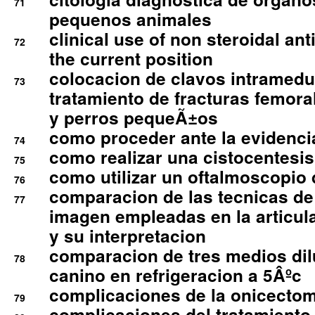
71
pequenos animales
clinical use of non steroidal an
72
the current position
colocacion de clavos intramedu
73
tratamiento de fracturas femoral
y perros pequeÃ±os
como proceder ante la evidencia
74
como realizar una cistocentesis
75
como utilizar un oftalmoscopio 
76
comparacion de las tecnicas de
77
imagen empleadas en la articula
y su interpretacion
comparacion de tres medios di
78
canino en refrigeracion a 5Âºc
complicaciones de la onicectomi
79
complicaciones del tratamiento