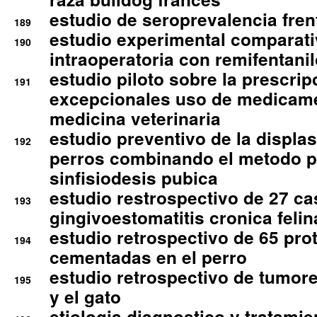
estudio de seroprevalencia frent
189
estudio experimental comparati
190
intraoperatoria con remifentanil
estudio piloto sobre la prescrip
191
excepcionales uso de medicam
medicina veterinaria
estudio preventivo de la displa
192
perros combinando el metodo p
sinfisiodesis pubica
estudio restrospectivo de 27 c
193
gingivoestomatitis cronica felin
estudio retrospectivo de 65 pro
194
cementadas en el perro
estudio retrospectivo de tumore
195
y el gato
etiologia diagnostico y tratamie