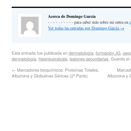
Acerca de Domingo García
- - - - - - - - - - para saber más sobre mí entra en
Ver todas las entradas por Domingo García
→
Esta entrada fue publicada en
dermatología
,
formación JG
,
peq
dermatología
,
hiperqueratosis
,
lesiones secundarias
. Guarda el
←
Marcadores bioquímicos: Proteínas Totales,
Marcado
Albúmina y Globulinas Séricas (2ª Parte)
Albúmina y G