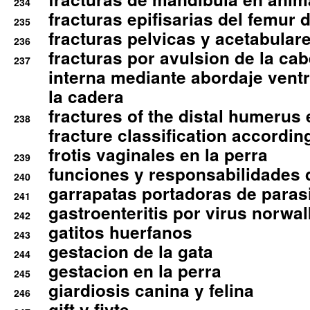
234
fracturas epifisarias del femur d
235
fracturas pelvicas y acetabulare
236
fracturas por avulsion de la cab
237
interna mediante abordaje ventra
la cadera
fractures of the distal humerus
238
fracture classification according
frotis vaginales en la perra
239
funciones y responsabilidades 
240
garrapatas portadoras de paras
241
gastroenteritis por virus norwal
242
gatitos huerfanos
243
gestacion de la gata
244
gestacion en la perra
245
giardiosis canina y felina
246
gift y fivte