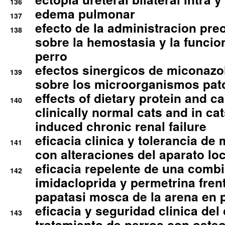
136
edema pulmonar
137
efecto de la administracion pre
138
sobre la hemostasia y la funcion
perro
efectos sinergicos de miconazol
139
sobre los microorganismos pa
effects of dietary protein and cal
140
clinically normal cats and in cat
induced chronic renal failure
eficacia clinica y tolerancia d
141
con alteraciones del aparato l
eficacia repelente de una comb
142
imidacloprida y permetrina fre
papatasi mosca de la arena en 
eficacia y seguridad clinica del
143
tratamiento de perros con osteoa