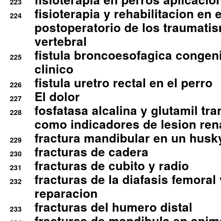
223
fisioterapia y rehabilitacion en 
224
postoperatorio de los traumati
vertebral
fistula broncoesofagica congen
225
clinico
fistula uretro rectal en el perro
226
El dolor
227
fosfatasa alcalina y glutamil tr
228
como indicadores de lesion ren
fractura mandibular en un husk
229
fracturas de cadera
230
fracturas de cubito y radio
231
fracturas de la diafasis femoral
232
reparacion
fracturas del humero distal
233
fracturas de mandibula en ani