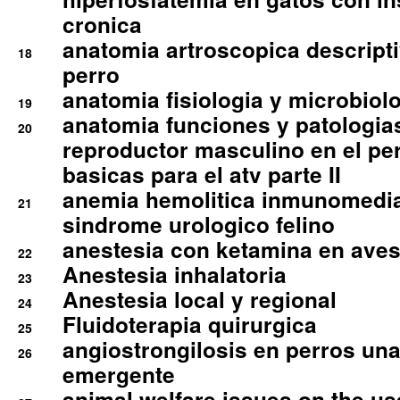
cronica
anatomia artroscopica descriptiv
18
perro
anatomia fisiologia y microbiolo
19
anatomia funciones y patologia
20
reproductor masculino en el per
basicas para el atv parte II
anemia hemolitica inmunomedia
21
sindrome urologico felino
anestesia con ketamina en aves 
22
Anestesia inhalatoria
23
Anestesia local y regional
24
Fluidoterapia quirurgica
25
angiostrongilosis en perros un
26
emergente
animal welfare issues on the use