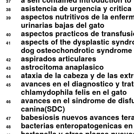
37
asistencia de urgencia y critica
38
aspectos nutritivos de la enfer
39
urinarias bajas del gato
aspectos practicos de transfus
40
aspects of the dysplastic syndr
41
dog osteochondrotic syndrome
aspirados articulares
42
astrocitoma anaplasico
43
ataxia de la cabeza y de las ex
44
avances en el diagnostico y tra
45
chlamydophila felis en el gato
avances en el sindrome de disf
46
canina(SDC)
babesiosis nuevos avances ter
47
bacterias enteropatogenicas en
48
bartonella y otras plagas nuev