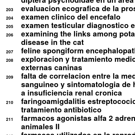
evaluacion ecografica de la pro
203
examen clinico del encefalo
204
examen testicular diagnostico 
205
examining the links among pota
206
disease in the cat
feline spongiform encephalopa
207
exploracion y tratamiento medico
208
externas caninas
falta de correlacion entre la me
209
sanguineo y sintomatologia de
a insuficiencia renal cronica
faringoamigdalitis estreptococic
210
tratamiento antibiotico
farmacos agonistas alfa 2 adr
211
animales II
farmacos utilizados en la repro