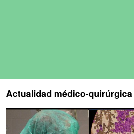
Actualidad médico-quirúrgica 