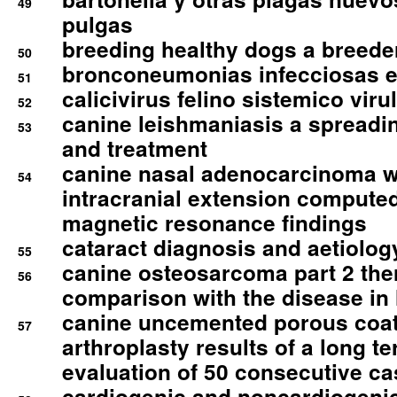
49
pulgas
breeding healthy dogs a breede
50
bronconeumonias infecciosas 
51
calicivirus felino sistemico viru
52
canine leishmaniasis a spreadi
53
and treatment
canine nasal adenocarcinoma wi
54
intracranial extension comput
magnetic resonance findings
cataract diagnosis and aetiolog
55
canine osteosarcoma part 2 th
56
comparison with the disease i
canine uncemented porous coate
57
arthroplasty results of a long t
evaluation of 50 consecutive c
cardiogenic and noncardiogeni