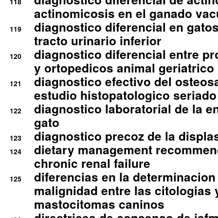
118
actinomicosis en el ganado va
diagnostico diferencial en gato
119
tracto urinario inferior
diagnostico diferencial entre 
120
y ortopedicos animal geriatrico
diagnostico efectivo del osteo
121
estudio histopatologico seriado
diagnostico laboratorial de la e
122
gato
diagnostico precoz de la displa
123
dietary management recommend
124
chronic renal failure
diferencias en la determinacion
125
malignidad entre las citologias 
mastocitomas caninos
directrices de consenso de isfm