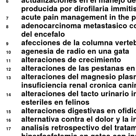
6
producida por dirofilaria immiti
acute pain management in the p
7
adenocarcinoma metastasico co
8
del encefalo
afecciones de la columna verte
9
agenesia de radio en una gata
10
alteraciones de crecimiento
11
alteraciones de las pestanas en
12
alteraciones del magnesio plas
13
insuficiencia renal cronica cani
alteraciones del tacto urinario in
14
esteriles en felinos
alteraciones digestivas en ofidi
15
alternativa contra el dolor y la 
16
analisis retrospectivo del tratam
17
hiperfosfatemia en gatos con in