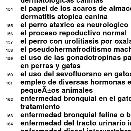
el papel de los acaros de alma
154
dermatitis atopica canina
el perro ataxico es neurologico
155
el proceso repoductivo normal
156
el perro con urolitiasis por oxal
157
el pseudohermafroditismo mac
158
el uso de las gonadotropinas pa
159
en perras y gatas
el uso del sevofluorano en gato
160
empleo de diversas hormonas e
161
pequeÃ±os animales
enfermedad bronquial en el gat
162
tratamiento
enfermedad bronquial felina o br
163
enfermedad del tracto urinario in
164
enfermedad discal intervertebra