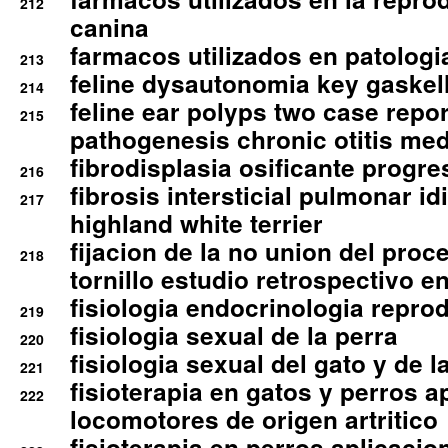
212
canina
farmacos utilizados en patologia
213
feline dysautonomia key gaske
214
feline ear polyps two case repo
215
pathogenesis chronic otitis med
fibrodisplasia osificante progres
216
fibrosis intersticial pulmonar id
217
highland white terrier
fijacion de la no union del pro
218
tornillo estudio retrospectivo e
fisiologia endocrinologia reprod
219
fisiologia sexual de la perra
220
fisiologia sexual del gato y de l
221
fisioterapia en gatos y perros a
222
locomotores de origen artritico
fisioterapia en perros aplicacio