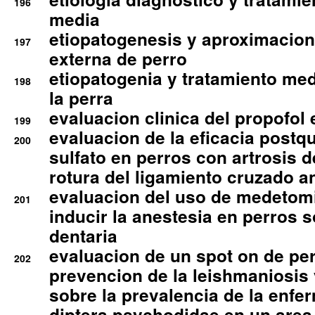
196
media
etiopatogenesis y aproximacion c
197
externa de perro
etiopatogenia y tratamiento med
198
la perra
evaluacion clinica del propofol 
199
evaluacion de la eficacia postqu
200
sulfato en perros con artrosis d
rotura del ligamiento cruzado an
evaluacion del uso de medetomi
201
inducir la anestesia en perros 
dentaria
evaluacion de un spot on de per
202
prevencion de la leishmaniosis 
sobre la prevalencia de la enfe
diptera psychodidae en un are