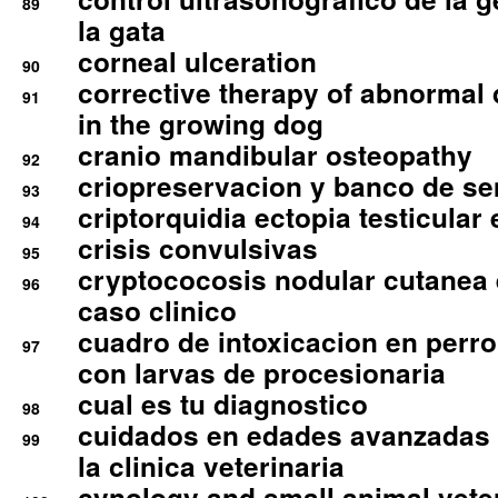
89
la gata
corneal ulceration
90
corrective therapy of abnormal
91
in the growing dog
cranio mandibular osteopathy
92
criopreservacion y banco de s
93
criptorquidia ectopia testicular 
94
crisis convulsivas
95
cryptococosis nodular cutanea
96
caso clinico
cuadro de intoxicacion en perro
97
con larvas de procesionaria
cual es tu diagnostico
98
cuidados en edades avanzadas
99
la clinica veterinaria
cynology and small animal vete