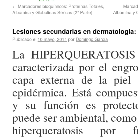
←
Marcadores bioquímicos: Proteínas Totales,
Marcado
Albúmina y Globulinas Séricas (2ª Parte)
Albúmina y G
Lesiones secundarias en dermatologí
Publicado el
10 mayo, 2014
por
Domingo García
La HIPERQUERATOSIS e
caracterizada por el engr
capa externa de la piel
epidérmica. Está compues
y su función es protect
puede ser ambiental, como 
hiperqueratosis por