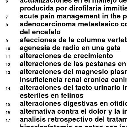
6
producida por dirofilaria immiti
acute pain management in the p
7
adenocarcinoma metastasico co
8
del encefalo
afecciones de la columna verte
9
agenesia de radio en una gata
10
alteraciones de crecimiento
11
alteraciones de las pestanas en
12
alteraciones del magnesio plas
13
insuficiencia renal cronica cani
alteraciones del tacto urinario in
14
esteriles en felinos
alteraciones digestivas en ofidi
15
alternativa contra el dolor y la 
16
analisis retrospectivo del tratam
17
hiperfosfatemia en gatos con in