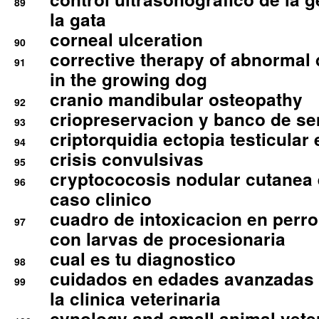
89
la gata
corneal ulceration
90
corrective therapy of abnormal
91
in the growing dog
cranio mandibular osteopathy
92
criopreservacion y banco de s
93
criptorquidia ectopia testicular 
94
crisis convulsivas
95
cryptococosis nodular cutanea
96
caso clinico
cuadro de intoxicacion en perro
97
con larvas de procesionaria
cual es tu diagnostico
98
cuidados en edades avanzadas
99
la clinica veterinaria
cynology and small animal vete