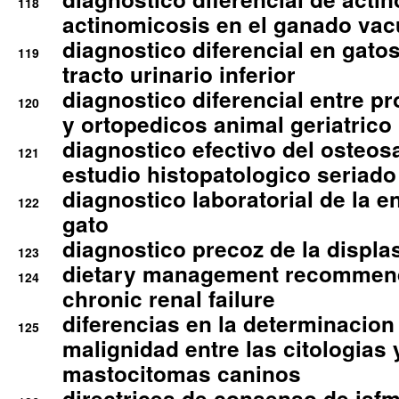
118
actinomicosis en el ganado va
diagnostico diferencial en gato
119
tracto urinario inferior
diagnostico diferencial entre 
120
y ortopedicos animal geriatrico
diagnostico efectivo del osteo
121
estudio histopatologico seriado
diagnostico laboratorial de la e
122
gato
diagnostico precoz de la displa
123
dietary management recommend
124
chronic renal failure
diferencias en la determinacion
125
malignidad entre las citologias 
mastocitomas caninos
directrices de consenso de isfm