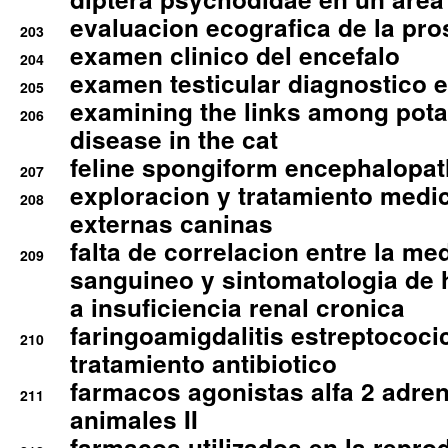
evaluacion ecografica de la pro
203
examen clinico del encefalo
204
examen testicular diagnostico 
205
examining the links among pota
206
disease in the cat
feline spongiform encephalopa
207
exploracion y tratamiento medico
208
externas caninas
falta de correlacion entre la me
209
sanguineo y sintomatologia de
a insuficiencia renal cronica
faringoamigdalitis estreptococic
210
tratamiento antibiotico
farmacos agonistas alfa 2 adr
211
animales II
farmacos utilizados en la repro