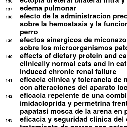
136
edema pulmonar
137
efecto de la administracion pre
138
sobre la hemostasia y la funcion
perro
efectos sinergicos de miconazol
139
sobre los microorganismos pa
effects of dietary protein and cal
140
clinically normal cats and in cat
induced chronic renal failure
eficacia clinica y tolerancia d
141
con alteraciones del aparato l
eficacia repelente de una comb
142
imidacloprida y permetrina fre
papatasi mosca de la arena en 
eficacia y seguridad clinica del
143
tratamiento de perros con osteoa