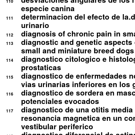
110
especie canina
determinacion del efecto de la.d
111
urinario
diagnosis of chronic pain in sm
112
diagnostic and genetic aspects o
113
small and miniature breed dogs 
diagnostico citologico e histolo
114
prostaticas
diagnostico de enfermedades no
115
vias urinarias inferiores en los 
diagnostico de sordera en mas
116
potenciales evocados
diagnostico de una otitis media
117
resonancia magnetica en un co
vestibular periferico
diagnostico diferencial de actin