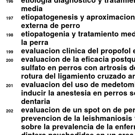
196
media
etiopatogenesis y aproximacion c
197
externa de perro
etiopatogenia y tratamiento med
198
la perra
evaluacion clinica del propofol 
199
evaluacion de la eficacia postqu
200
sulfato en perros con artrosis d
rotura del ligamiento cruzado an
evaluacion del uso de medetomi
201
inducir la anestesia en perros 
dentaria
evaluacion de un spot on de per
202
prevencion de la leishmaniosis 
sobre la prevalencia de la enfe
diptera psychodidae en un are