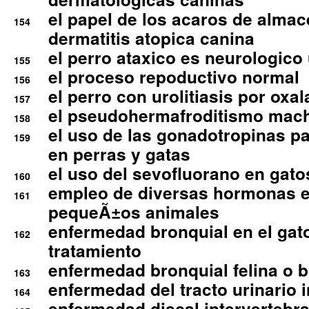
el papel de los acaros de alma
154
dermatitis atopica canina
el perro ataxico es neurologico
155
el proceso repoductivo normal
156
el perro con urolitiasis por oxal
157
el pseudohermafroditismo mac
158
el uso de las gonadotropinas pa
159
en perras y gatas
el uso del sevofluorano en gato
160
empleo de diversas hormonas e
161
pequeÃ±os animales
enfermedad bronquial en el gat
162
tratamiento
enfermedad bronquial felina o br
163
enfermedad del tracto urinario in
164
enfermedad discal intervertebra