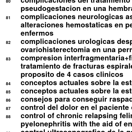
80
pseudogestacion en una hembr
complicaciones neurologicas a
81
alteraciones hemostaticas en p
enfermos
complicaciones urologicas des
82
ovariohisterectomia en una per
compresion interfragmentaria+fi
83
tratamiento de fracturas espirale
proposito de 4 casos clinicos
conceptos actuales sobre la este
84
conceptos actuales sobre la este
85
consejos para conseguir raspad
86
control del dolor en el paciente 
87
control of chronic relapsing feli
88
pyelonephritis with the aid of e
control ultrasonografico de la g