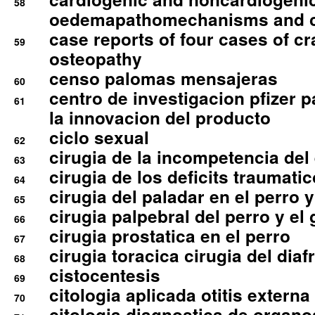
58
oedemapathomechanisms and 
case reports of four cases of c
59
osteopathy
censo palomas mensajeras
60
centro de investigacion pfizer p
61
la innovacion del producto
ciclo sexual
62
cirugia de la incompetencia del 
63
cirugia de los deficits traumati
64
cirugia del paladar en el perro y
65
cirugia palpebral del perro y el 
66
cirugia prostatica en el perro
67
cirugia toracica cirugia del dia
68
cistocentesis
69
citologia aplicada otitis externa
70
citologia diagnostica de organ