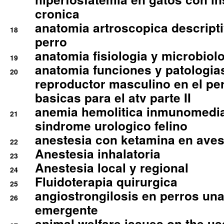
cronica
anatomia artroscopica descriptiv
18
perro
anatomia fisiologia y microbiolo
19
anatomia funciones y patologia
20
reproductor masculino en el per
basicas para el atv parte II
anemia hemolitica inmunomedia
21
sindrome urologico felino
anestesia con ketamina en aves 
22
Anestesia inhalatoria
23
Anestesia local y regional
24
Fluidoterapia quirurgica
25
angiostrongilosis en perros un
26
emergente
animal welfare issues on the use