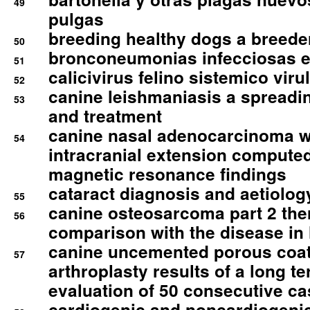
49
pulgas
breeding healthy dogs a breede
50
bronconeumonias infecciosas 
51
calicivirus felino sistemico viru
52
canine leishmaniasis a spreadi
53
and treatment
canine nasal adenocarcinoma wi
54
intracranial extension comput
magnetic resonance findings
cataract diagnosis and aetiolog
55
canine osteosarcoma part 2 th
56
comparison with the disease i
canine uncemented porous coate
57
arthroplasty results of a long t
evaluation of 50 consecutive c
cardiogenic and noncardiogeni