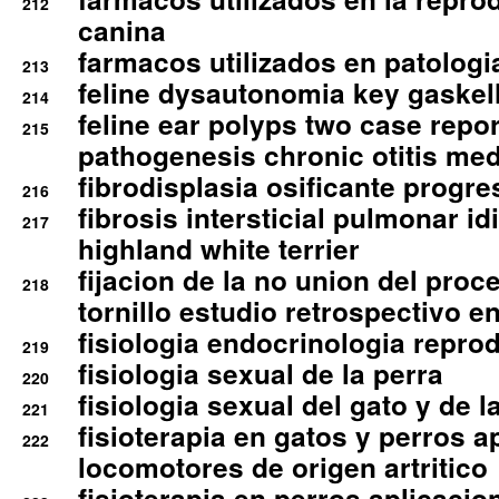
212
canina
farmacos utilizados en patologia
213
feline dysautonomia key gaske
214
feline ear polyps two case repo
215
pathogenesis chronic otitis med
fibrodisplasia osificante progres
216
fibrosis intersticial pulmonar id
217
highland white terrier
fijacion de la no union del pro
218
tornillo estudio retrospectivo e
fisiologia endocrinologia reprod
219
fisiologia sexual de la perra
220
fisiologia sexual del gato y de l
221
fisioterapia en gatos y perros a
222
locomotores de origen artritico
fisioterapia en perros aplicacio