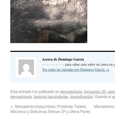
Acerca de Domingo García
- - - - - - - - - - para saber más sobre mí entra en
Ver todas las entradas por Domingo García
→
Esta entrada fue publicada en
dermatología
,
formación JG
,
peq
dermatología
,
lesiones secundarias
,
liquenificación
. Guarda el
e
←
Marcadores bioquímicos: Proteínas Totales,
Marcadores B
Albúmina y Globulinas Séricas (3ª y última Parte)