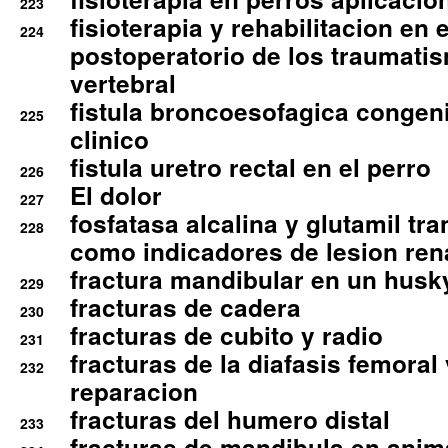
223
fisioterapia y rehabilitacion en 
224
postoperatorio de los traumati
vertebral
fistula broncoesofagica congen
225
clinico
fistula uretro rectal en el perro
226
El dolor
227
fosfatasa alcalina y glutamil tr
228
como indicadores de lesion ren
fractura mandibular en un husk
229
fracturas de cadera
230
fracturas de cubito y radio
231
fracturas de la diafasis femoral
232
reparacion
fracturas del humero distal
233
fracturas de mandibula en ani