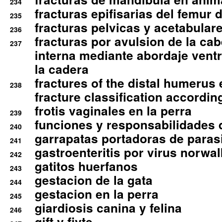
234
fracturas epifisarias del femur d
235
fracturas pelvicas y acetabulare
236
fracturas por avulsion de la cab
237
interna mediante abordaje ventra
la cadera
fractures of the distal humerus
238
fracture classification according
frotis vaginales en la perra
239
funciones y responsabilidades 
240
garrapatas portadoras de paras
241
gastroenteritis por virus norwal
242
gatitos huerfanos
243
gestacion de la gata
244
gestacion en la perra
245
giardiosis canina y felina
246
gift y fivte