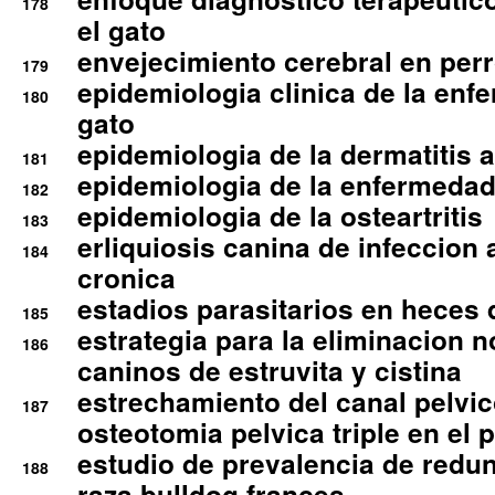
178
el gato
envejecimiento cerebral en per
179
epidemiologia clinica de la enf
180
gato
epidemiologia de la dermatitis 
181
epidemiologia de la enfermedad
182
epidemiologia de la osteartritis
183
erliquiosis canina de infeccio
184
cronica
estadios parasitarios en heces 
185
estrategia para la eliminacion n
186
caninos de estruvita y cistina
estrechamiento del canal pelvi
187
osteotomia pelvica triple en el 
estudio de prevalencia de redun
188
raza bulldog frances