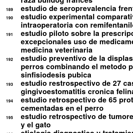
estudio de seroprevalencia frent
189
estudio experimental comparati
190
intraoperatoria con remifentanil
estudio piloto sobre la prescrip
191
excepcionales uso de medicam
medicina veterinaria
estudio preventivo de la displa
192
perros combinando el metodo p
sinfisiodesis pubica
estudio restrospectivo de 27 c
193
gingivoestomatitis cronica felin
estudio retrospectivo de 65 pro
194
cementadas en el perro
estudio retrospectivo de tumore
195
y el gato
etiologia diagnostico y tratamie