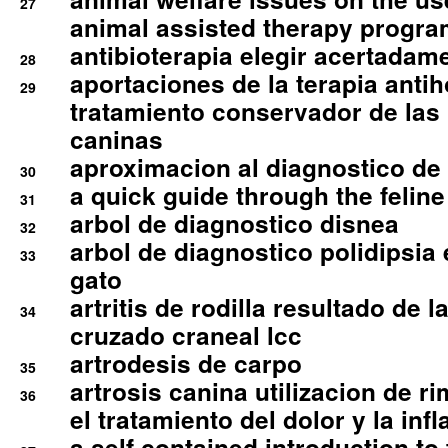
27
animal assisted therapy progra
antibioterapia elegir acertadam
28
aportaciones de la terapia anti
29
tratamiento conservador de las 
caninas
aproximacion al diagnostico de p
30
a quick guide through the feli
31
arbol de diagnostico disnea
32
arbol de diagnostico polidipsia 
33
gato
artritis de rodilla resultado de 
34
cruzado craneal lcc
artrodesis de carpo
35
artrosis canina utilizacion de r
36
el tratamiento del dolor y la inf
a self contained introduction to