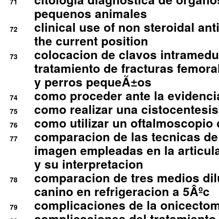
71
pequenos animales
clinical use of non steroidal an
72
the current position
colocacion de clavos intramedu
73
tratamiento de fracturas femoral
y perros pequeÃ±os
como proceder ante la evidencia
74
como realizar una cistocentesis
75
como utilizar un oftalmoscopio 
76
comparacion de las tecnicas de
77
imagen empleadas en la articula
y su interpretacion
comparacion de tres medios di
78
canino en refrigeracion a 5Âºc
complicaciones de la onicectomi
79
complicaciones del tratamiento