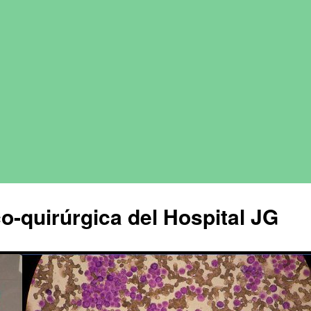
o-quirúrgica del Hospital JG