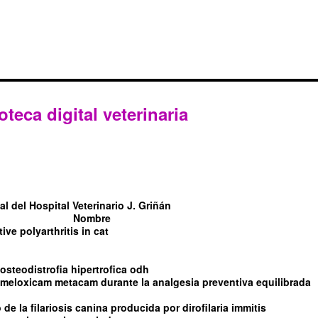
oteca digital veterinaria
l del Hospital Veterinario J. Griñán
Nombre
tive polyarthritis in cat
steodistrofia hipertrofica odh
l meloxicam metacam durante la analgesia preventiva equilibrada
de la filariosis canina producida por dirofilaria immitis