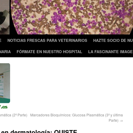
E
NOTICIAS FRESCAS PARA VETERINARIOS
HAZTE SOCIO DE N
NARIA
FÓRMATE EN NUESTRO HOSPITAL
LA FASCINANTE IMAGE
ática (2ª Parte)
Marcadores Bioquímicos: Glucosa Plasmática (3ª y última
Parte)
→
 en dermatología: QUISTE.