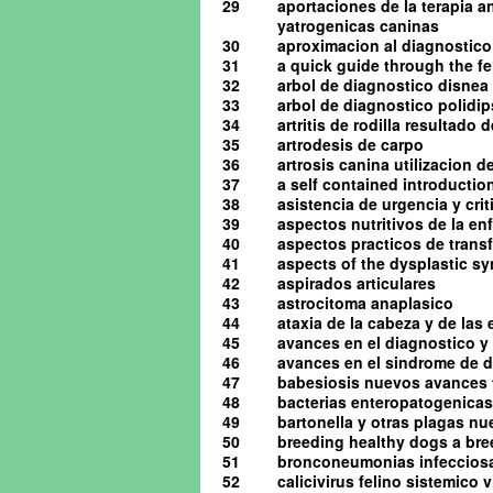
29
aportaciones de la terapia a
yatrogenicas caninas
30
aproximacion al diagnostico 
31
a quick guide through the 
32
arbol de diagnostico disnea
33
arbol de diagnostico polidip
34
artritis de rodilla resultado
35
artrodesis de carpo
36
artrosis canina utilizacion d
37
a self contained introduction
38
asistencia de urgencia y cri
39
aspectos nutritivos de la en
40
aspectos practicos de tran
41
aspects of the dysplastic s
42
aspirados articulares
43
astrocitoma anaplasico
44
ataxia de la cabeza y de las
45
avances en el diagnostico y 
46
avances en el sindrome de d
47
babesiosis nuevos avances 
48
bacterias enteropatogenicas
49
bartonella y otras plagas n
50
breeding healthy dogs a bre
51
bronconeumonias infeccios
52
calicivirus felino sistemico v