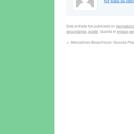
Ver todas las en
Esta entrada fue publicada en
dermatolog
secundarias
,
quiste
. Guarda el
enlace pe
←
Marcadores Bioquímicos: Glucosa Plasm