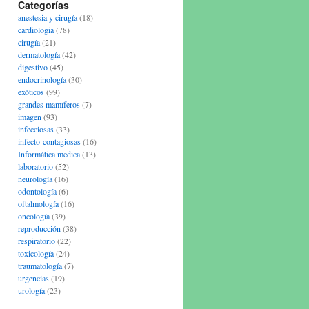
Categorías
anestesia y cirugía
(18)
cardiologia
(78)
cirugía
(21)
dermatología
(42)
digestivo
(45)
endocrinología
(30)
exóticos
(99)
grandes mamíferos
(7)
imagen
(93)
infecciosas
(33)
infecto-contagiosas
(16)
Informática medica
(13)
laboratorio
(52)
neurología
(16)
odontología
(6)
oftalmología
(16)
oncología
(39)
reproducción
(38)
respiratorio
(22)
toxicología
(24)
traumatología
(7)
urgencias
(19)
urología
(23)