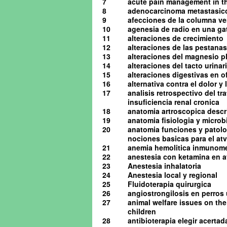
7
acute pain management in th
8
adenocarcinoma metastasico 
9
afecciones de la columna ve
10
agenesia de radio en una ga
11
alteraciones de crecimiento
12
alteraciones de las pestanas
13
alteraciones del magnesio pl
14
alteraciones del tacto urinario
15
alteraciones digestivas en o
16
alternativa contra el dolor y
17
analisis retrospectivo del t
insuficiencia renal cronica
18
anatomia artroscopica descrip
19
anatomia fisiologia y microb
20
anatomia funciones y patolog
nociones basicas para el atv 
21
anemia hemolitica inmunome
22
anestesia con ketamina en av
23
Anestesia inhalatoria
24
Anestesia local y regional
25
Fluidoterapia quirurgica
26
angiostrongilosis en perro
27
animal welfare issues on the
children
28
antibioterapia elegir acerta