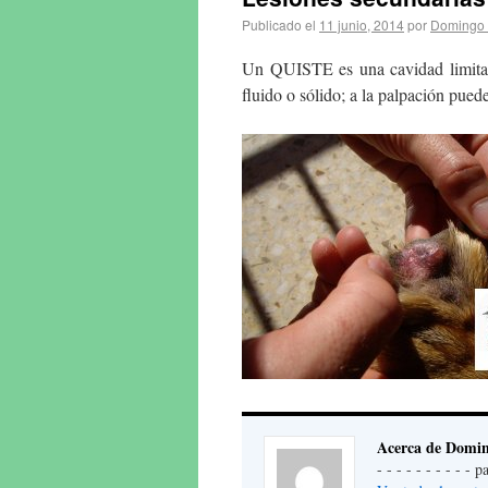
Publicado el
11 junio, 2014
por
Domingo 
Un QUISTE es una cavidad limitada
fluido o sólido; a la palpación pue
Acerca de Domin
- - - - - - - - - -