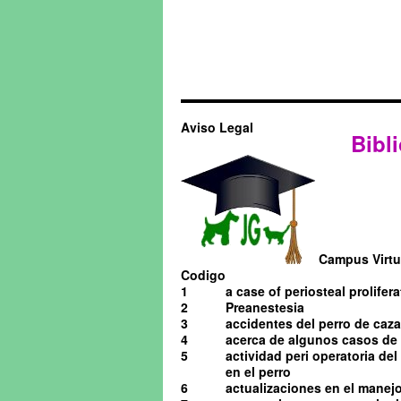
Aviso Legal
Bibli
Campus Virtua
Codigo
1
a case of periosteal prolifera
2
Preanestesia
3
accidentes del perro de caza
4
acerca de algunos casos de o
5
actividad peri operatoria de
en el perro
6
actualizaciones en el manejo 