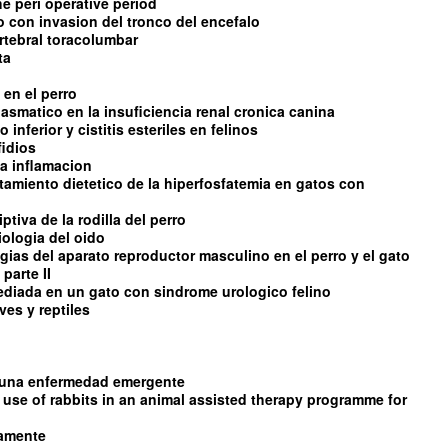
e peri operative period
con invasion del tronco del encefalo
rtebral toracolumbar
ta
 en el perro
asmatico en la insuficiencia renal cronica canina
 inferior y cistitis esteriles en felinos
fidios
 la inflamacion
ratamiento dietetico de la hiperfosfatemia en gatos con
tiva de la rodilla del perro
iologia del oido
ias del aparato reproductor masculino en el perro y el gato
parte II
diada en un gato con sindrome urologico felino
es y reptiles
s una enfermedad emergente
 use of rabbits in an animal assisted therapy programme for
damente