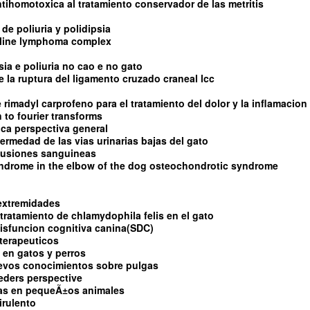
ntihomotoxica al tratamiento conservador de las metritis
de poliuria y polidipsia
feline lymphoma complex
sia e poliuria no cao e no gato
 de la ruptura del ligamento cruzado craneal lcc
e rimadyl carprofeno para el tratamiento del dolor y la inflamacion
 to fourier transforms
tica perspectiva general
fermedad de las vias urinarias bajas del gato
sfusiones sanguineas
yndrome in the elbow of the dog osteochondrotic syndrome
 extremidades
tratamiento de chlamydophila felis en el gato
isfuncion cognitiva canina(SDC)
terapeuticos
 en gatos y perros
uevos conocimientos sobre pulgas
eders perspective
as en pequeÃ±os animales
irulento