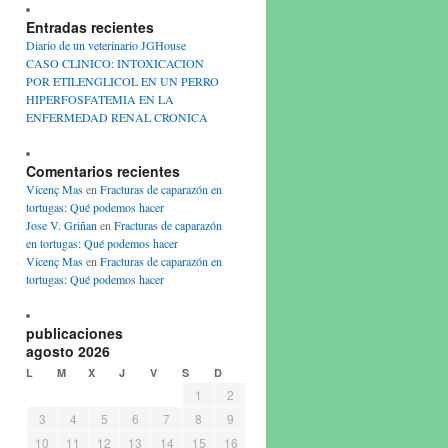
Entradas recientes
Diario de un veterinario JGHouse
CASO CLINICO: INTOXICACION
POR ETILENGLICOL EN UN PERRO
HIPERFOSFATEMIA EN LA
ENFERMEDAD RENAL CRONICA
Comentarios recientes
Vicenç Mas
en
Fracturas de caparazón en
tortugas: Qué podemos hacer
Jose V. Griñan
en
Fracturas de caparazón
en tortugas: Qué podemos hacer
Vicenç Mas
en
Fracturas de caparazón en
tortugas: Qué podemos hacer
publicaciones
agosto 2026
L
M
X
J
V
S
D
1
2
3
4
5
6
7
8
9
10
11
12
13
14
15
16