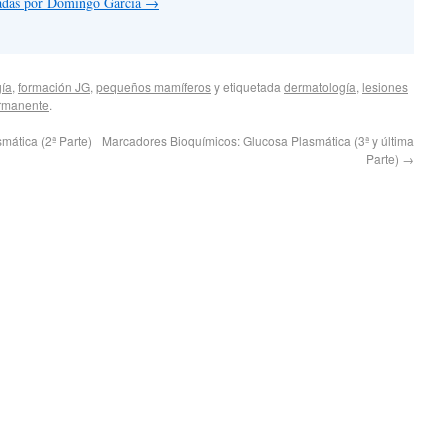
tradas por Domingo García
→
ía
,
formación JG
,
pequeños mamíferos
y etiquetada
dermatología
,
lesiones
rmanente
.
ática (2ª Parte)
Marcadores Bioquímicos: Glucosa Plasmática (3ª y última
Parte)
→