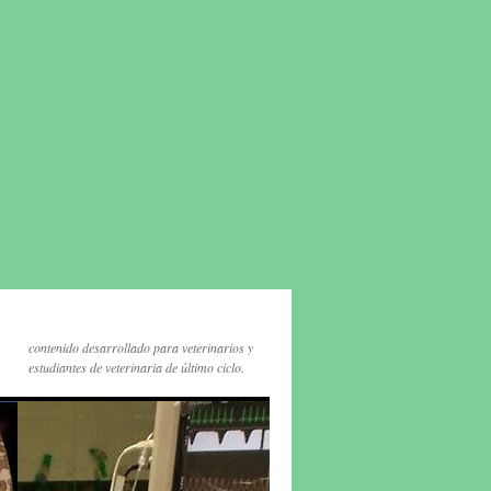
contenido desarrollado para veterinarios y
estudiantes de veterinaria de último ciclo.