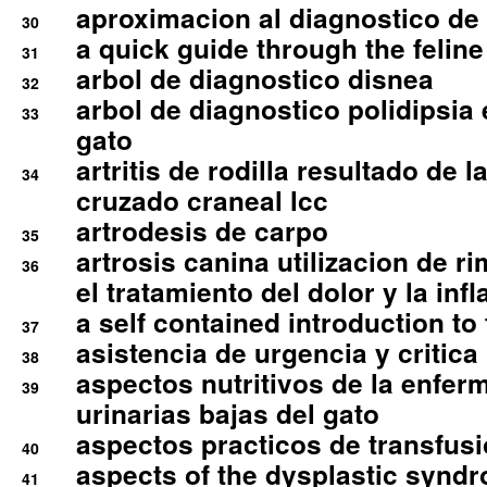
aproximacion al diagnostico de p
30
a quick guide through the feli
31
arbol de diagnostico disnea
32
arbol de diagnostico polidipsia 
33
gato
artritis de rodilla resultado de 
34
cruzado craneal lcc
artrodesis de carpo
35
artrosis canina utilizacion de r
36
el tratamiento del dolor y la inf
a self contained introduction to
37
asistencia de urgencia y critica
38
aspectos nutritivos de la enfer
39
urinarias bajas del gato
aspectos practicos de transfus
40
aspects of the dysplastic syndr
41