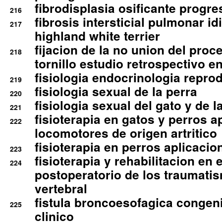
fibrodisplasia osificante progres
216
fibrosis intersticial pulmonar id
217
highland white terrier
fijacion de la no union del pro
218
tornillo estudio retrospectivo e
fisiologia endocrinologia reprod
219
fisiologia sexual de la perra
220
fisiologia sexual del gato y de l
221
fisioterapia en gatos y perros a
222
locomotores de origen artritico
fisioterapia en perros aplicacio
223
fisioterapia y rehabilitacion en 
224
postoperatorio de los traumati
vertebral
fistula broncoesofagica congen
225
clinico