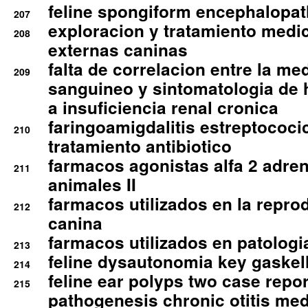
feline spongiform encephalopa
207
exploracion y tratamiento medico
208
externas caninas
falta de correlacion entre la me
209
sanguineo y sintomatologia de
a insuficiencia renal cronica
faringoamigdalitis estreptococic
210
tratamiento antibiotico
farmacos agonistas alfa 2 adr
211
animales II
farmacos utilizados en la repro
212
canina
farmacos utilizados en patologia
213
feline dysautonomia key gaske
214
feline ear polyps two case repo
215
pathogenesis chronic otitis med