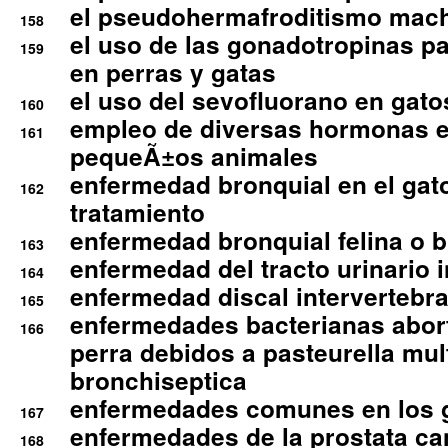
el pseudohermafroditismo mac
158
el uso de las gonadotropinas pa
159
en perras y gatas
el uso del sevofluorano en gato
160
empleo de diversas hormonas e
161
pequeÃ±os animales
enfermedad bronquial en el gat
162
tratamiento
enfermedad bronquial felina o br
163
enfermedad del tracto urinario in
164
enfermedad discal intervertebra
165
enfermedades bacterianas abort
166
perra debidos a pasteurella mul
bronchiseptica
enfermedades comunes en los 
167
enfermedades de la prostata ca
168