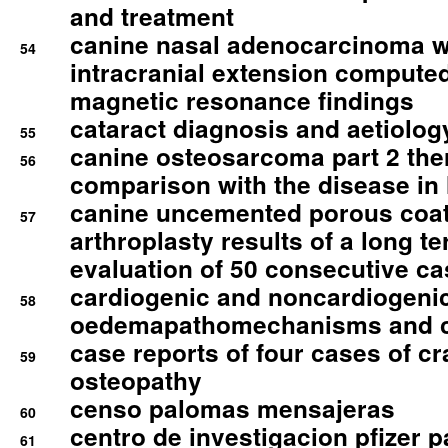
and treatment
canine nasal adenocarcinoma wi
54
intracranial extension comput
magnetic resonance findings
cataract diagnosis and aetiolog
55
canine osteosarcoma part 2 th
56
comparison with the disease i
canine uncemented porous coate
57
arthroplasty results of a long t
evaluation of 50 consecutive c
cardiogenic and noncardiogeni
58
oedemapathomechanisms and 
case reports of four cases of c
59
osteopathy
censo palomas mensajeras
60
centro de investigacion pfizer p
61