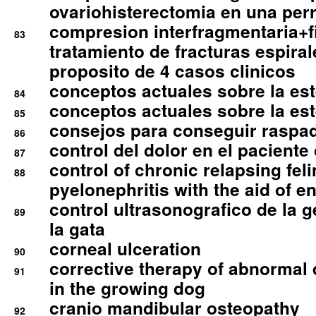
ovariohisterectomia en una per
compresion interfragmentaria+fi
83
tratamiento de fracturas espirale
proposito de 4 casos clinicos
conceptos actuales sobre la este
84
conceptos actuales sobre la este
85
consejos para conseguir raspad
86
control del dolor en el paciente 
87
control of chronic relapsing feli
88
pyelonephritis with the aid of e
control ultrasonografico de la g
89
la gata
corneal ulceration
90
corrective therapy of abnormal
91
in the growing dog
cranio mandibular osteopathy
92