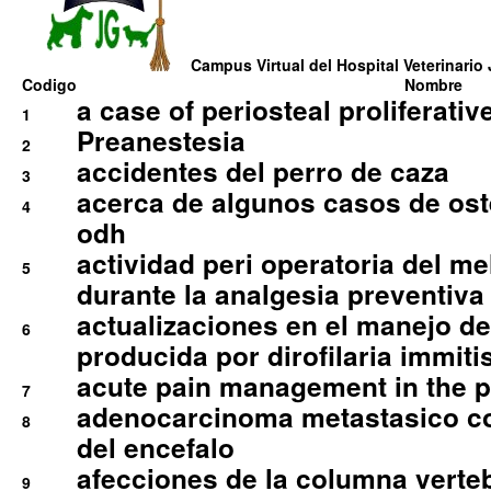
Campus Virtual del Hospital Veterinario 
Codigo
Nombre
a case of periosteal proliferative
1
Preanestesia
2
accidentes del perro de caza
3
acerca de algunos casos de oste
4
odh
actividad peri operatoria del 
5
durante la analgesia preventiva 
actualizaciones en el manejo de 
6
producida por dirofilaria immiti
acute pain management in the p
7
adenocarcinoma metastasico co
8
del encefalo
afecciones de la columna verte
9