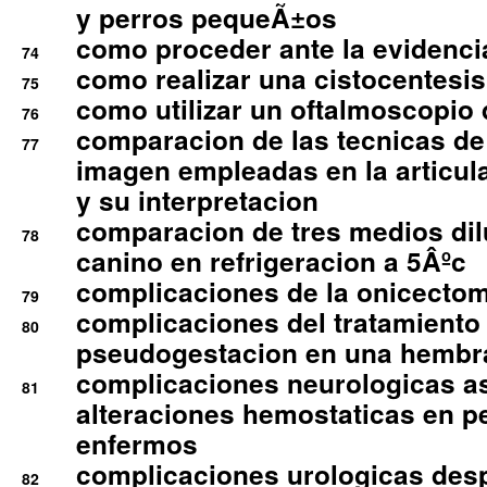
y perros pequeÃ±os
como proceder ante la evidencia
74
como realizar una cistocentesis
75
como utilizar un oftalmoscopio 
76
comparacion de las tecnicas de
77
imagen empleadas en la articula
y su interpretacion
comparacion de tres medios di
78
canino en refrigeracion a 5Âºc
complicaciones de la onicectomi
79
complicaciones del tratamiento
80
pseudogestacion en una hembr
complicaciones neurologicas a
81
alteraciones hemostaticas en p
enfermos
complicaciones urologicas des
82