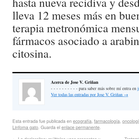
hasta nueva recidiva y des
lleva 12 meses más en bue
terapia metronómica mens
fármacos asociado a arabi
citosina.
Acerca de Jose V. Griñan
- - - - - - - - - - para saber más sobre mí entra en
Ver todas las entradas por Jose V. Griñan
→
Esta entrada fue publicada en
ecografía
,
farmacología
,
oncolog
Linfoma gato
. Guarda el
enlace permanente
.
←
La deslorelina: múltiples usos presentes y
Tratami