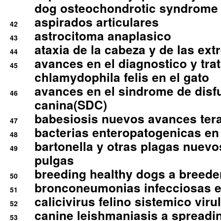
dog osteochondrotic syndrome
aspirados articulares
42
astrocitoma anaplasico
43
ataxia de la cabeza y de las ex
44
avances en el diagnostico y tra
45
chlamydophila felis en el gato
avances en el sindrome de disf
46
canina(SDC)
babesiosis nuevos avances ter
47
bacterias enteropatogenicas en
48
bartonella y otras plagas nuev
49
pulgas
breeding healthy dogs a breede
50
bronconeumonias infecciosas 
51
calicivirus felino sistemico viru
52
canine leishmaniasis a spreadi
53