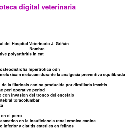
oteca digital veterinaria
l del Hospital Veterinario J. Griñán
Nombre
tive polyarthritis in cat
steodistrofia hipertrofica odh
l meloxicam metacam durante la analgesia preventiva equilibrada
de la filariosis canina producida por dirofilaria immitis
e peri operative period
con invasion del tronco del encefalo
rtebral toracolumbar
ta
 en el perro
asmatico en la insuficiencia renal cronica canina
 inferior y cistitis esteriles en felinos