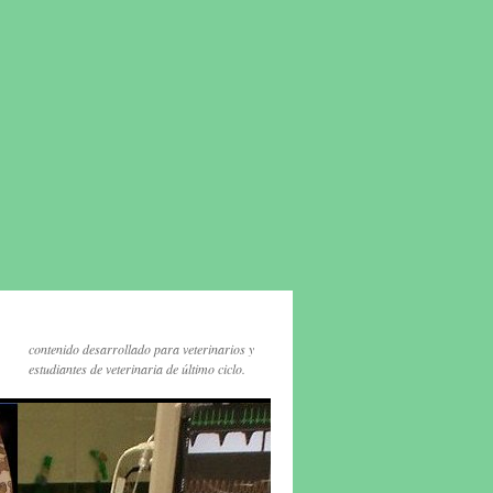
contenido desarrollado para veterinarios y
estudiantes de veterinaria de último ciclo.