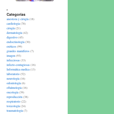
Categorías
anestesia y cirugía
(18)
cardiologia
(78)
cirugía
(21)
dermatología
(42)
digestivo
(45)
endocrinología
(30)
exóticos
(99)
grandes mamíferos
(7)
imagen
(93)
infecciosas
(33)
infecto-contagiosas
(16)
Informática medica
(13)
laboratorio
(52)
neurología
(16)
odontología
(6)
oftalmología
(16)
oncología
(39)
reproducción
(38)
respiratorio
(22)
toxicología
(24)
traumatología
(7)