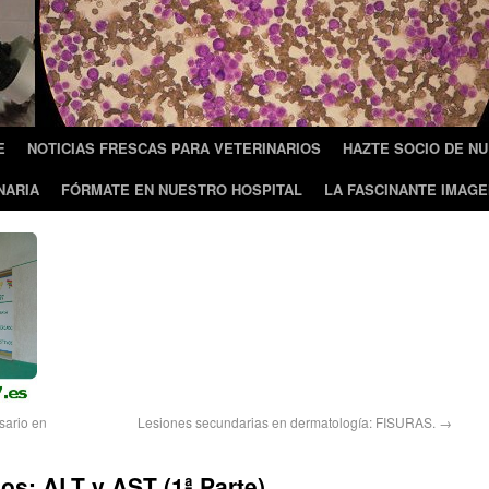
E
NOTICIAS FRESCAS PARA VETERINARIOS
HAZTE SOCIO DE N
NARIA
FÓRMATE EN NUESTRO HOSPITAL
LA FASCINANTE IMAGE
sario en
Lesiones secundarias en dermatología: FISURAS.
→
s: ALT y AST (1ª Parte)