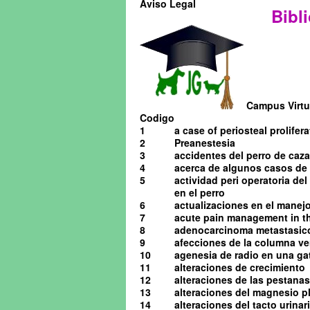
Aviso Legal
Bibli
Campus Virtua
Codigo
1
a case of periosteal prolifera
2
Preanestesia
3
accidentes del perro de caza
4
acerca de algunos casos de o
5
actividad peri operatoria de
en el perro
6
actualizaciones en el manejo 
7
acute pain management in th
8
adenocarcinoma metastasico 
9
afecciones de la columna ve
10
agenesia de radio en una ga
11
alteraciones de crecimiento
12
alteraciones de las pestanas
13
alteraciones del magnesio pl
14
alteraciones del tacto urinario