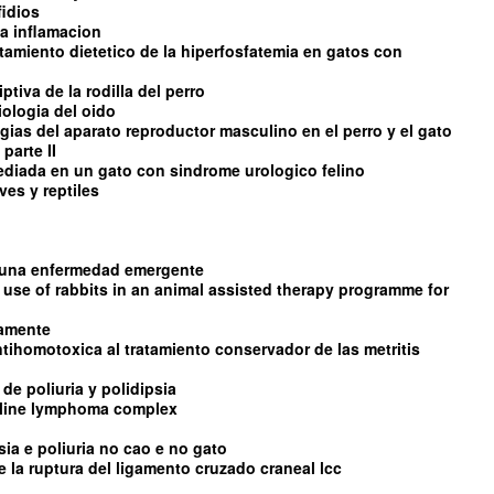
fidios
 la inflamacion
ratamiento dietetico de la hiperfosfatemia en gatos con
tiva de la rodilla del perro
iologia del oido
ias del aparato reproductor masculino en el perro y el gato
parte II
diada en un gato con sindrome urologico felino
es y reptiles
s una enfermedad emergente
 use of rabbits in an animal assisted therapy programme for
damente
ntihomotoxica al tratamiento conservador de las metritis
de poliuria y polidipsia
feline lymphoma complex
sia e poliuria no cao e no gato
 de la ruptura del ligamento cruzado craneal lcc