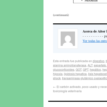
(continuará)
Acerca de Aitor 
- - - - - - - - - -
Ver todas las entr
Esta entrada fue publicada en
digestivo
,
alanina aminotransferasa
,
ALT
,
aspartato
glucocorticoides
,
GOT
,
GPT
,
hepático
,
hep
hipoxia
,
lipidosis hepatica
,
lisis hepatocel
shock
,
transaminasa glutámico oxalacéti
←
El carbón activado, poco usado y nece
toxicología veterinaria