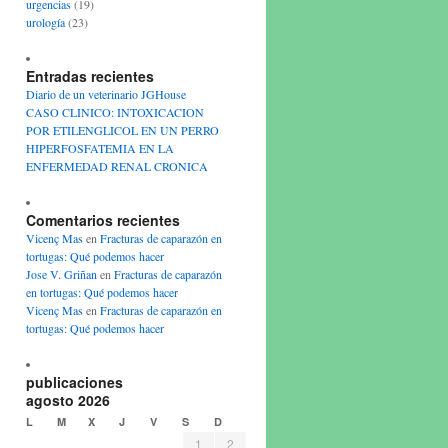
urgencias
(19)
urología
(23)
Entradas recientes
Diario de un veterinario JGHouse
CASO CLINICO: INTOXICACION
POR ETILENGLICOL EN UN PERRO
HIPERFOSFATEMIA EN LA
ENFERMEDAD RENAL CRONICA
Comentarios recientes
Vicenç Mas
en
Fracturas de caparazón en
tortugas: Qué podemos hacer
Jose V. Griñan
en
Fracturas de caparazón
en tortugas: Qué podemos hacer
Vicenç Mas
en
Fracturas de caparazón en
tortugas: Qué podemos hacer
publicaciones
agosto 2026
L
M
X
J
V
S
D
1
2