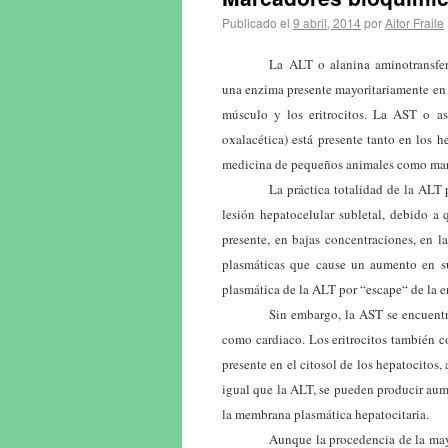
Publicado el
9 abril, 2014
por
Aitor Fraile
La ALT o alanina aminotransfer
una enzima presente mayoritariamente en 
músculo y los eritrocitos. La AST o as
oxalacética) está presente tanto en los
medicina de pequeños animales como marc
La práctica totalidad de la ALT 
lesión hepatocelular subletal, debido a
presente, en bajas concentraciones, en l
plasmáticas que cause un aumento en su 
plasmática de la ALT por “escape“ de la 
Sin embargo, la AST se encuentr
como cardiaco. Los eritrocitos también c
presente en el citosol de los hepatocito
igual que la ALT, se pueden producir aum
la membrana plasmática hepatocitaria.
Aunque la procedencia de la may