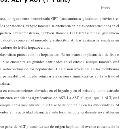
Tweet
asa, antiguamente denominada GPT (transaminasa glutámico-pirúvica), es
los hepatocitos, aunque también se encuentra en bajas concentraciones en el
partato aminotransferasa, también llamada GOT (transaminasa glutámico-
 hepatocitos como en el músculo y eritrocitos. Ambas enzimas se emplean en
adores de lesión hepatocelular.
plasmática procede de los hepatocitos. Es un marcador plasmático de lisis o
 que se encuentra en grandes cantidades en el citosol, aunque también está
as mitocondrias de los hepatocitos. Una lesión reversible en las membranas
permeabilidad, puede originar elevaciones significativas en la actividad
enzima.
a en concentraciones elevadas en el hígado y en el músculo, tanto estriado
ontienen cantidades significativas de AST. La AST, al igual que la ALT, está
s, aunque aproximadamente un 20% se halla contenida en las mitocondrias. Al
entos en la actividad plasmática ante lesiones potencialmente reversibles en
or parte de ALT plasmática sea de origen hepático, el evento causante de la