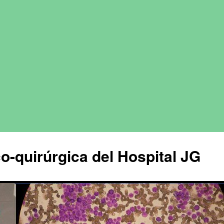
o-quirúrgica del Hospital JG