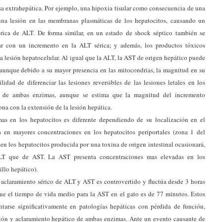
sa extrahepática. Por ejemplo, una hipoxia tisular como consecuencia de una
 una lesión en las membranas plasmáticas de los hepatocitos, causando un
érica de ALT. De forma similar, en un estado de shock séptico también se
ar con un incremento en la ALT sérica; y además, los productos tóxicos
a lesión hepatocelular. Al igual que la ALT, la AST de origen hepático puede
 aunque debido a su mayor presencia en las mitocondrias, la magnitud en su
idad de diferenciar las lesiones reversibles de las lesiones letales en los
co de ambas enzimas, aunque se estima que la magnitud del incremento
na con la extensión de la lesión hepática.
as en los hepatocitos es diferente dependiendo de su localización en el
a en mayores concentraciones en los hepatocitos periportales (zona 1 del
 en los hepatocitos producida por una toxina de origen intestinal ocasionará,
LT que de AST. La AST presenta concentraciones mas elevadas en los
illo hepático).
 aclaramiento sérico de ALT y AST es controvertido y fluctúa desde 3 horas
 que el tiempo de vida medio para la AST en el gato es de 77 minutos. Estos
arse significativamente en patologías hepáticas con pérdida de función,
ión y aclaramiento hepático de ambas enzimas. Ante un evento causante de