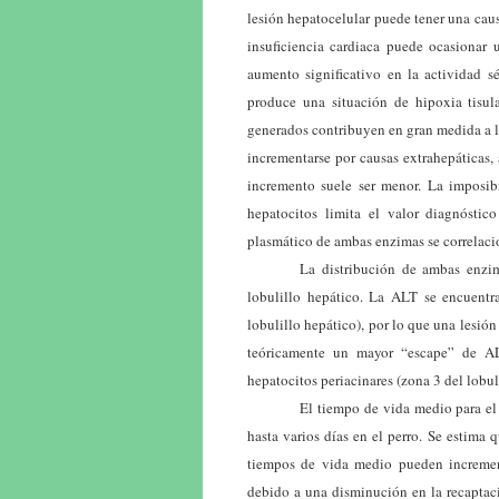
lesión hepatocelular puede tener una cau
insuficiencia cardiaca puede ocasionar
aumento significativo en la actividad s
produce una situación de hipoxia tisul
generados contribuyen en gran medida a l
incrementarse por causas extrahepáticas,
incremento suele ser menor. La imposibil
hepatocitos limita el valor diagnósti
plasmático de ambas enzimas se correlacio
La distribución de ambas enzim
lobulillo hepático. La ALT se encuentr
lobulillo hepático), por lo que una lesión
teóricamente un mayor “escape” de A
hepatocitos periacinares (zona 3 del lobul
El tiempo de vida medio para el
hasta varios días en el perro. Se estima
tiempos de vida medio pueden increment
debido a una disminución en la recaptac