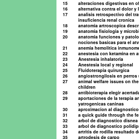
15
alteraciones digestivas en o
16
alternativa contra el dolor y
17
analisis retrospectivo del t
insuficiencia renal cronica
18
anatomia artroscopica descrip
19
anatomia fisiologia y microb
20
anatomia funciones y patolog
nociones basicas para el atv 
21
anemia hemolitica inmunome
22
anestesia con ketamina en av
23
Anestesia inhalatoria
24
Anestesia local y regional
25
Fluidoterapia quirurgica
26
angiostrongilosis en perro
27
animal welfare issues on the
children
28
antibioterapia elegir acerta
29
aportaciones de la terapia a
yatrogenicas caninas
30
aproximacion al diagnostico 
31
a quick guide through the 
32
arbol de diagnostico disnea
33
arbol de diagnostico polidip
34
artritis de rodilla resultado
35
artrodesis de carpo