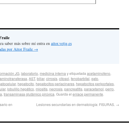
Fraile
 para saber más sobre mí entra en
aitor.vetjg.es
adas por Aitor Fraile
→
formación JG
,
laboratorio
,
medicina interna
y etiquetada
acetaminofeno
,
 aminotransferasa
,
AST
,
biliar
,
cirrosis
,
citosol
,
fenobarbital
,
gato
,
atocelular
,
hepatocito
,
hepatocitos periacinares
,
hepatocitos periportales
,
ular
,
lobulillo hepático
,
miositis
,
necrosis
,
pancreatitis
,
paracetamol
,
perro
,
ca
,
transaminasa glutámico pirúvica
. Guarda el
enlace permanente
.
sario en
Lesiones secundarias en dermatología: FISURAS.
→