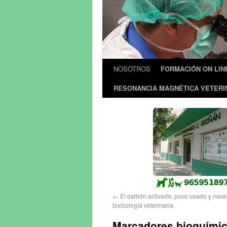
NOSOTROS
FORMACIÓN ON LIN
RESONANCIA MAGNÉTICA VETERI
←
El carbón activado, poco usado y nece
toxicología veterinaria
Marcadores bioquímico