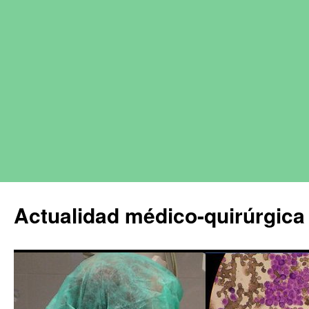
Actualidad médico-quirúrgica 