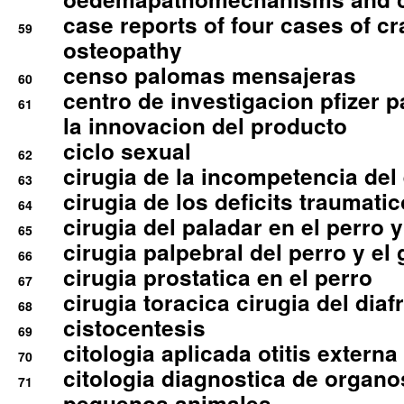
case reports of four cases of c
59
osteopathy
censo palomas mensajeras
60
centro de investigacion pfizer p
61
la innovacion del producto
ciclo sexual
62
cirugia de la incompetencia del 
63
cirugia de los deficits traumati
64
cirugia del paladar en el perro y
65
cirugia palpebral del perro y el 
66
cirugia prostatica en el perro
67
cirugia toracica cirugia del dia
68
cistocentesis
69
citologia aplicada otitis externa
70
citologia diagnostica de organ
71
pequenos animales