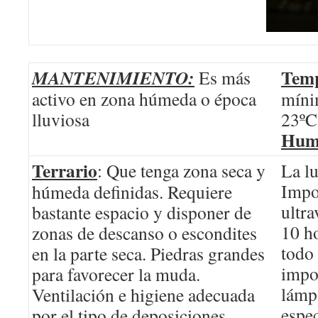
Temp
MANTENIMIENTO:
Es más
activo en zona húmeda o época
míni
lluviosa
23ºC
Hum
Terrario
: Que tenga zona seca y
La lu
Impo
húmeda definidas. Requiere
ultra
bastante espacio y disponer de
10 ho
zonas de descanso o escondites
todo 
en la parte seca. Piedras grandes
impo
para favorecer la muda.
lámp
Ventilación e higiene adecuada
espec
por el tipo de deposiciones.