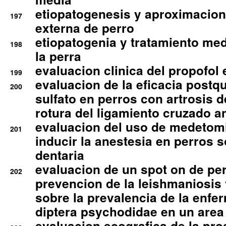
etiopatogenesis y aproximacion c
197
externa de perro
etiopatogenia y tratamiento med
198
la perra
evaluacion clinica del propofol 
199
evaluacion de la eficacia postqu
200
sulfato en perros con artrosis d
rotura del ligamiento cruzado an
evaluacion del uso de medetomi
201
inducir la anestesia en perros 
dentaria
evaluacion de un spot on de per
202
prevencion de la leishmaniosis 
sobre la prevalencia de la enfe
diptera psychodidae en un are
evaluacion ecografica de la pro