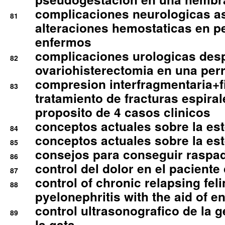
complicaciones neurologicas a
81
alteraciones hemostaticas en p
enfermos
complicaciones urologicas des
82
ovariohisterectomia en una per
compresion interfragmentaria+fi
83
tratamiento de fracturas espirale
proposito de 4 casos clinicos
conceptos actuales sobre la este
84
conceptos actuales sobre la este
85
consejos para conseguir raspad
86
control del dolor en el paciente 
87
control of chronic relapsing feli
88
pyelonephritis with the aid of e
control ultrasonografico de la g
89
la gata