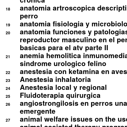
anatomia artroscopica descriptiv
18
perro
anatomia fisiologia y microbiolo
19
anatomia funciones y patologia
20
reproductor masculino en el per
basicas para el atv parte II
anemia hemolitica inmunomedia
21
sindrome urologico felino
anestesia con ketamina en aves 
22
Anestesia inhalatoria
23
Anestesia local y regional
24
Fluidoterapia quirurgica
25
angiostrongilosis en perros un
26
emergente
animal welfare issues on the use
27
animal assisted therapy progra