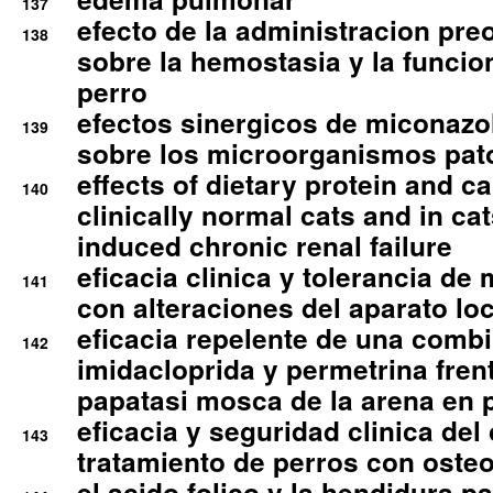
137
efecto de la administracion pre
138
sobre la hemostasia y la funcion
perro
efectos sinergicos de miconazol
139
sobre los microorganismos pa
effects of dietary protein and cal
140
clinically normal cats and in cat
induced chronic renal failure
eficacia clinica y tolerancia d
141
con alteraciones del aparato l
eficacia repelente de una comb
142
imidacloprida y permetrina fre
papatasi mosca de la arena en 
eficacia y seguridad clinica del
143
tratamiento de perros con osteoa
el acido folico y la hendidura pa