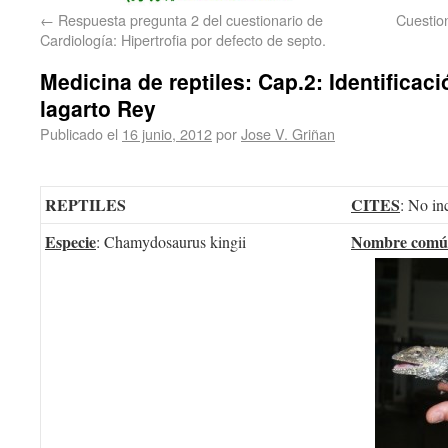
←
Respuesta pregunta 2 del cuestionario de
Cuestion
Cardiología: Hipertrofia por defecto de septo.
Medicina de reptiles: Cap.2: Identificac
lagarto Rey
Publicado el
16 junio, 2012
por
Jose V. Griñan
REPTILES
CITES
: No in
Especie
Nombre com
: Chamydosaurus kingii