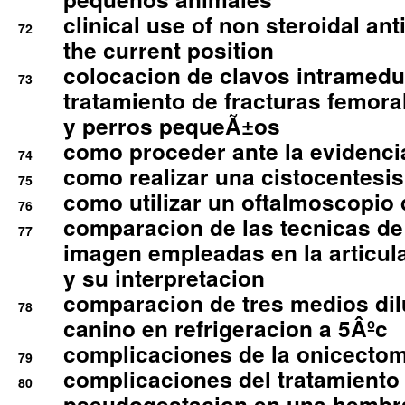
clinical use of non steroidal an
72
the current position
colocacion de clavos intramedu
73
tratamiento de fracturas femoral
y perros pequeÃ±os
como proceder ante la evidencia
74
como realizar una cistocentesis
75
como utilizar un oftalmoscopio 
76
comparacion de las tecnicas de
77
imagen empleadas en la articula
y su interpretacion
comparacion de tres medios di
78
canino en refrigeracion a 5Âºc
complicaciones de la onicectomi
79
complicaciones del tratamiento
80
pseudogestacion en una hembr