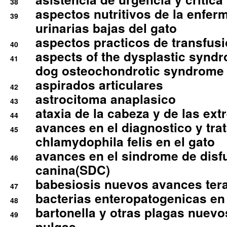
38
aspectos nutritivos de la enfer
39
urinarias bajas del gato
aspectos practicos de transfus
40
aspects of the dysplastic syndr
41
dog osteochondrotic syndrome
aspirados articulares
42
astrocitoma anaplasico
43
ataxia de la cabeza y de las ex
44
avances en el diagnostico y tra
45
chlamydophila felis en el gato
avances en el sindrome de disf
46
canina(SDC)
babesiosis nuevos avances ter
47
bacterias enteropatogenicas en
48
bartonella y otras plagas nuev
49
pulgas