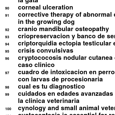
corneal ulceration
90
corrective therapy of abnormal
91
in the growing dog
cranio mandibular osteopathy
92
criopreservacion y banco de s
93
criptorquidia ectopia testicular 
94
crisis convulsivas
95
cryptococosis nodular cutanea
96
caso clinico
cuadro de intoxicacion en perro
97
con larvas de procesionaria
cual es tu diagnostico
98
cuidados en edades avanzadas
99
la clinica veterinaria
cynology and small animal vete
100
cystocentesis is essential for re