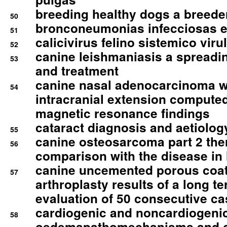
breeding healthy dogs a breede
50
bronconeumonias infecciosas 
51
calicivirus felino sistemico viru
52
canine leishmaniasis a spreadi
53
and treatment
canine nasal adenocarcinoma wi
54
intracranial extension comput
magnetic resonance findings
cataract diagnosis and aetiolog
55
canine osteosarcoma part 2 th
56
comparison with the disease i
canine uncemented porous coate
57
arthroplasty results of a long t
evaluation of 50 consecutive c
cardiogenic and noncardiogeni
58
oedemapathomechanisms and 