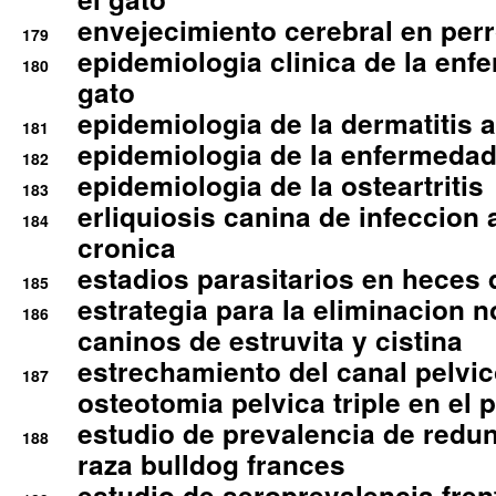
envejecimiento cerebral en per
179
epidemiologia clinica de la enf
180
gato
epidemiologia de la dermatitis 
181
epidemiologia de la enfermedad
182
epidemiologia de la osteartritis
183
erliquiosis canina de infeccio
184
cronica
estadios parasitarios en heces 
185
estrategia para la eliminacion n
186
caninos de estruvita y cistina
estrechamiento del canal pelvi
187
osteotomia pelvica triple en el 
estudio de prevalencia de redun
188
raza bulldog frances
estudio de seroprevalencia frent