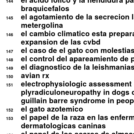
144
braquicefalos
el agotamiento de la secrecion l
145
metergolina
el cambio climatico esta prepar
146
expansion de las cvbd
el caso de el gato con molestias
147
el control del apareamiento de 
148
el diagnostico de la leishmania
149
avian rx
150
electrophysiologic assessment 
151
plyradiculoneuropathy in dogs 
guillain barre syndrome in peop
el gato azotemico
152
el papel de la raza en las enfe
153
dermatologicas caninas
el papel de los acaros de alma