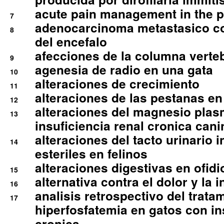
acute pain management in the p
7
adenocarcinoma metastasico co
8
del encefalo
afecciones de la columna verte
9
agenesia de radio en una gata
10
alteraciones de crecimiento
11
alteraciones de las pestanas en
12
alteraciones del magnesio plas
13
insuficiencia renal cronica cani
alteraciones del tacto urinario in
14
esteriles en felinos
alteraciones digestivas en ofidi
15
alternativa contra el dolor y la 
16
analisis retrospectivo del tratam
17
hiperfosfatemia en gatos con in
cronica