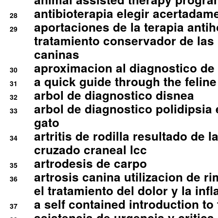
antibioterapia elegir acertadam
28
aportaciones de la terapia anti
29
tratamiento conservador de las 
caninas
aproximacion al diagnostico de p
30
a quick guide through the feli
31
arbol de diagnostico disnea
32
arbol de diagnostico polidipsia 
33
gato
artritis de rodilla resultado de 
34
cruzado craneal lcc
artrodesis de carpo
35
artrosis canina utilizacion de r
36
el tratamiento del dolor y la inf
a self contained introduction to
37
asistencia de urgencia y critica