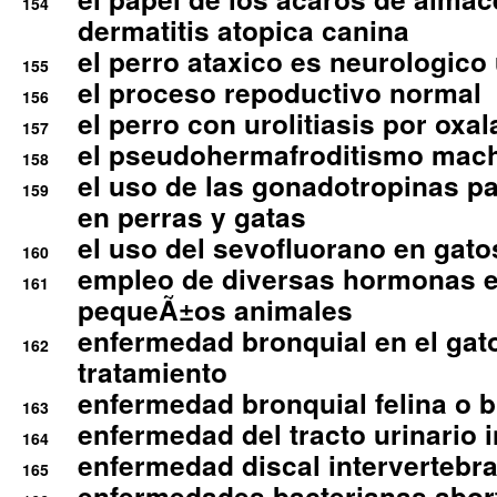
154
dermatitis atopica canina
el perro ataxico es neurologico
155
el proceso repoductivo normal
156
el perro con urolitiasis por oxal
157
el pseudohermafroditismo mac
158
el uso de las gonadotropinas pa
159
en perras y gatas
el uso del sevofluorano en gato
160
empleo de diversas hormonas e
161
pequeÃ±os animales
enfermedad bronquial en el gat
162
tratamiento
enfermedad bronquial felina o br
163
enfermedad del tracto urinario in
164
enfermedad discal intervertebra
165
enfermedades bacterianas abort