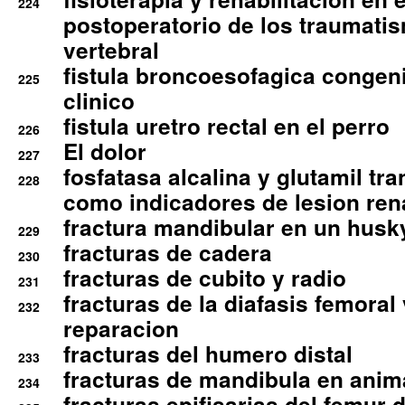
224
postoperatorio de los traumati
vertebral
fistula broncoesofagica congen
225
clinico
fistula uretro rectal en el perro
226
El dolor
227
fosfatasa alcalina y glutamil tr
228
como indicadores de lesion ren
fractura mandibular en un husk
229
fracturas de cadera
230
fracturas de cubito y radio
231
fracturas de la diafasis femoral
232
reparacion
fracturas del humero distal
233
fracturas de mandibula en ani
234
fracturas epifisarias del femur d