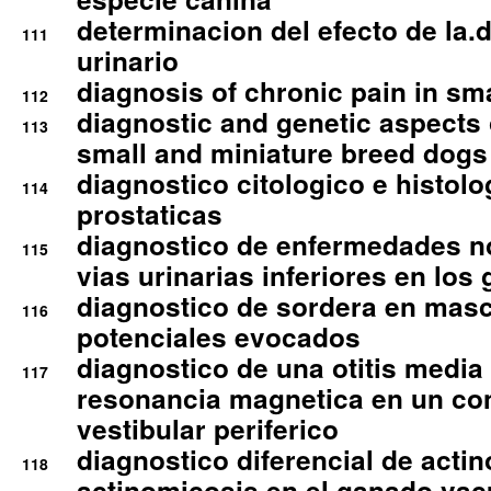
determinacion del efecto de la.d
111
urinario
diagnosis of chronic pain in sm
112
diagnostic and genetic aspects o
113
small and miniature breed dogs 
diagnostico citologico e histolo
114
prostaticas
diagnostico de enfermedades no
115
vias urinarias inferiores en los 
diagnostico de sordera en mas
116
potenciales evocados
diagnostico de una otitis media
117
resonancia magnetica en un co
vestibular periferico
diagnostico diferencial de actin
118
actinomicosis en el ganado va