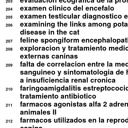
203
examen clinico del encefalo
204
examen testicular diagnostico 
205
examining the links among pota
206
disease in the cat
feline spongiform encephalopa
207
exploracion y tratamiento medico
208
externas caninas
falta de correlacion entre la me
209
sanguineo y sintomatologia de
a insuficiencia renal cronica
faringoamigdalitis estreptococic
210
tratamiento antibiotico
farmacos agonistas alfa 2 adr
211
animales II
farmacos utilizados en la repro
212
canina