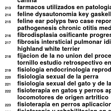
farmacos utilizados en patologia
213
feline dysautonomia key gaske
214
feline ear polyps two case repo
215
pathogenesis chronic otitis med
fibrodisplasia osificante progres
216
fibrosis intersticial pulmonar id
217
highland white terrier
fijacion de la no union del pro
218
tornillo estudio retrospectivo e
fisiologia endocrinologia reprod
219
fisiologia sexual de la perra
220
fisiologia sexual del gato y de l
221
fisioterapia en gatos y perros a
222
locomotores de origen artritico
fisioterapia en perros aplicacio
223
fisioterapia y rehabilitacion en 