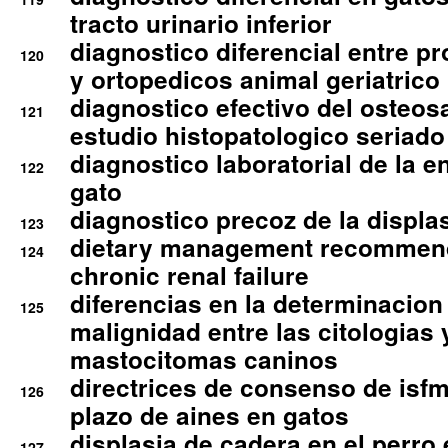
tracto urinario inferior
diagnostico diferencial entre 
120
y ortopedicos animal geriatrico
diagnostico efectivo del osteo
121
estudio histopatologico seriado
diagnostico laboratorial de la e
122
gato
diagnostico precoz de la displa
123
dietary management recommend
124
chronic renal failure
diferencias en la determinacion
125
malignidad entre las citologias 
mastocitomas caninos
directrices de consenso de isfm
126
plazo de aines en gatos
displasia de cadera en el perro
127