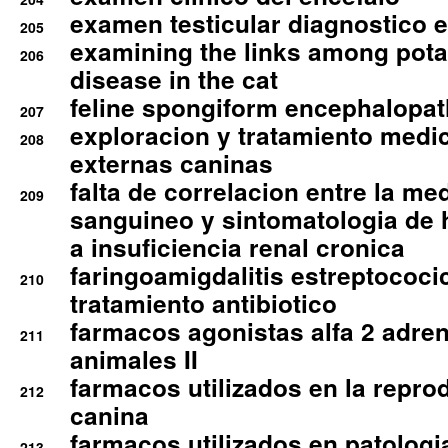
examen testicular diagnostico 
205
examining the links among pota
206
disease in the cat
feline spongiform encephalopa
207
exploracion y tratamiento medico
208
externas caninas
falta de correlacion entre la me
209
sanguineo y sintomatologia de
a insuficiencia renal cronica
faringoamigdalitis estreptococic
210
tratamiento antibiotico
farmacos agonistas alfa 2 adr
211
animales II
farmacos utilizados en la repro
212
canina
farmacos utilizados en patologia
213