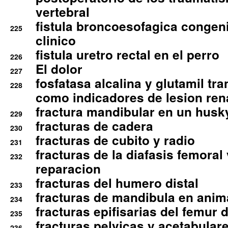
vertebral
fistula broncoesofagica congen
225
clinico
fistula uretro rectal en el perro
226
El dolor
227
fosfatasa alcalina y glutamil tr
228
como indicadores de lesion ren
fractura mandibular en un husk
229
fracturas de cadera
230
fracturas de cubito y radio
231
fracturas de la diafasis femoral
232
reparacion
fracturas del humero distal
233
fracturas de mandibula en ani
234
fracturas epifisarias del femur d
235
fracturas pelvicas y acetabulare
236