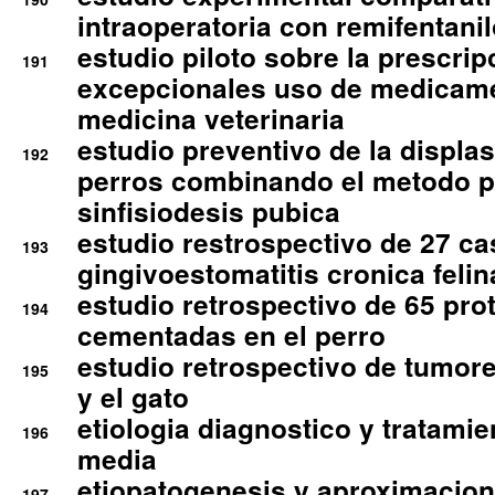
intraoperatoria con remifentanil
estudio piloto sobre la prescrip
191
excepcionales uso de medicam
medicina veterinaria
estudio preventivo de la displa
192
perros combinando el metodo p
sinfisiodesis pubica
estudio restrospectivo de 27 c
193
gingivoestomatitis cronica felin
estudio retrospectivo de 65 pro
194
cementadas en el perro
estudio retrospectivo de tumore
195
y el gato
etiologia diagnostico y tratamie
196
media
etiopatogenesis y aproximacion c
197