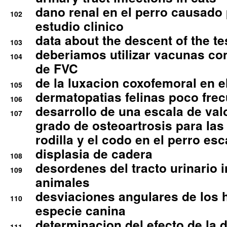
dano renal en el perro causado 
102
estudio clinico
data about the descent of the te
103
deberiamos utilizar vacunas co
104
de FVC
de la luxacion coxofemoral en e
105
dermatopatias felinas poco fre
106
desarrollo de una escala de val
107
grado de osteoartrosis para las 
rodilla y el codo en el perro esc
displasia de cadera
108
desordenes del tracto urinario 
109
animales
desviaciones angulares de los 
110
especie canina
determinacion del efecto de la.d
111