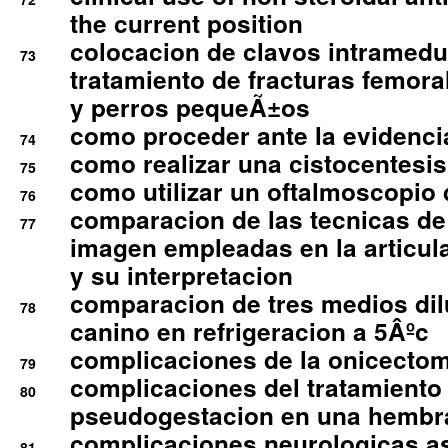
the current position
colocacion de clavos intramedu
73
tratamiento de fracturas femoral
y perros pequeÃ±os
como proceder ante la evidencia
74
como realizar una cistocentesis
75
como utilizar un oftalmoscopio 
76
comparacion de las tecnicas de
77
imagen empleadas en la articula
y su interpretacion
comparacion de tres medios di
78
canino en refrigeracion a 5Âºc
complicaciones de la onicectomi
79
complicaciones del tratamiento
80
pseudogestacion en una hembr
complicaciones neurologicas a
81