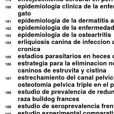
epidemiologia clinica de la enf
180
gato
epidemiologia de la dermatitis 
181
epidemiologia de la enfermedad
182
epidemiologia de la osteartritis
183
erliquiosis canina de infeccio
184
cronica
estadios parasitarios en heces 
185
estrategia para la eliminacion n
186
caninos de estruvita y cistina
estrechamiento del canal pelvi
187
osteotomia pelvica triple en el 
estudio de prevalencia de redun
188
raza bulldog frances
estudio de seroprevalencia frent
189
estudio experimental comparati
190