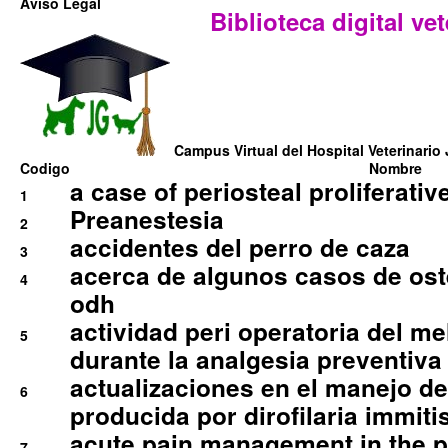
Aviso Legal
Biblioteca digital vet
Campus Virtual del Hospital Veterinario 
Codigo
Nombre
a case of periosteal proliferative
1
Preanestesia
2
accidentes del perro de caza
3
acerca de algunos casos de oste
4
odh
actividad peri operatoria del 
5
durante la analgesia preventiva 
actualizaciones en el manejo de 
6
producida por dirofilaria immiti
acute pain management in the p
7