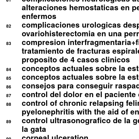
alteraciones hemostaticas en p
enfermos
complicaciones urologicas des
82
ovariohisterectomia en una per
compresion interfragmentaria+fi
83
tratamiento de fracturas espirale
proposito de 4 casos clinicos
conceptos actuales sobre la este
84
conceptos actuales sobre la este
85
consejos para conseguir raspad
86
control del dolor en el paciente 
87
control of chronic relapsing feli
88
pyelonephritis with the aid of e
control ultrasonografico de la g
89
la gata
corneal ulceration
90