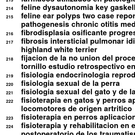
feline dysautonomia key gaske
214
feline ear polyps two case repo
215
pathogenesis chronic otitis med
fibrodisplasia osificante progres
216
fibrosis intersticial pulmonar id
217
highland white terrier
fijacion de la no union del pro
218
tornillo estudio retrospectivo e
fisiologia endocrinologia reprod
219
fisiologia sexual de la perra
220
fisiologia sexual del gato y de l
221
fisioterapia en gatos y perros a
222
locomotores de origen artritico
fisioterapia en perros aplicacio
223
fisioterapia y rehabilitacion en 
224
postoperatorio de los traumati