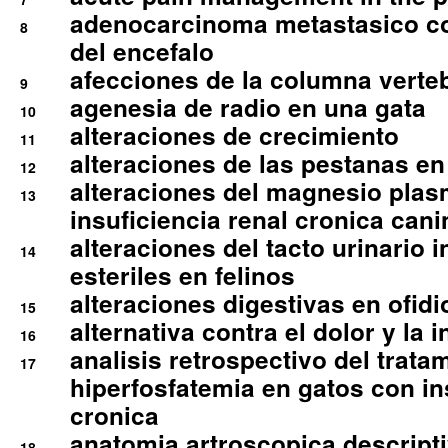
adenocarcinoma metastasico co
8
del encefalo
afecciones de la columna verte
9
agenesia de radio en una gata
10
alteraciones de crecimiento
11
alteraciones de las pestanas en
12
alteraciones del magnesio plas
13
insuficiencia renal cronica cani
alteraciones del tacto urinario in
14
esteriles en felinos
alteraciones digestivas en ofidi
15
alternativa contra el dolor y la 
16
analisis retrospectivo del tratam
17
hiperfosfatemia en gatos con in
cronica
anatomia artroscopica descriptiv
18