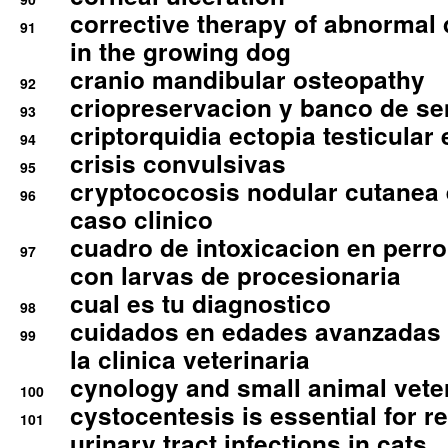
corrective therapy of abnormal
91
in the growing dog
cranio mandibular osteopathy
92
criopreservacion y banco de s
93
criptorquidia ectopia testicular 
94
crisis convulsivas
95
cryptococosis nodular cutanea
96
caso clinico
cuadro de intoxicacion en perro
97
con larvas de procesionaria
cual es tu diagnostico
98
cuidados en edades avanzadas
99
la clinica veterinaria
cynology and small animal vete
100
cystocentesis is essential for re
101
urinary tract infections in cats