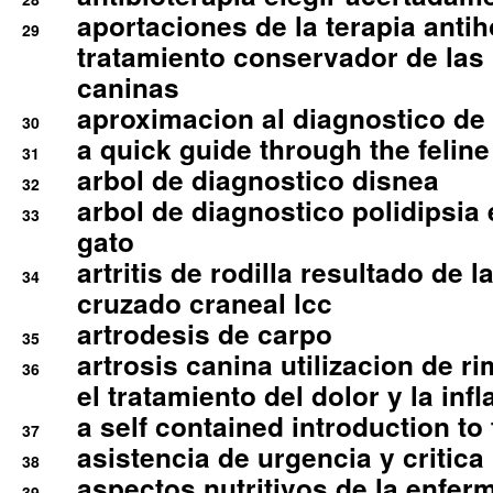
aportaciones de la terapia anti
29
tratamiento conservador de las 
caninas
aproximacion al diagnostico de p
30
a quick guide through the feli
31
arbol de diagnostico disnea
32
arbol de diagnostico polidipsia 
33
gato
artritis de rodilla resultado de 
34
cruzado craneal lcc
artrodesis de carpo
35
artrosis canina utilizacion de r
36
el tratamiento del dolor y la inf
a self contained introduction to
37
asistencia de urgencia y critica
38
aspectos nutritivos de la enfer
39