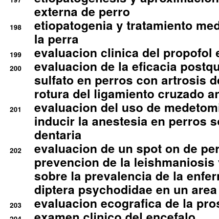
externa de perro
etiopatogenia y tratamiento med
198
la perra
evaluacion clinica del propofol 
199
evaluacion de la eficacia postqu
200
sulfato en perros con artrosis d
rotura del ligamiento cruzado an
evaluacion del uso de medetomi
201
inducir la anestesia en perros 
dentaria
evaluacion de un spot on de per
202
prevencion de la leishmaniosis 
sobre la prevalencia de la enfe
diptera psychodidae en un are
evaluacion ecografica de la pro
203
examen clinico del encefalo
204