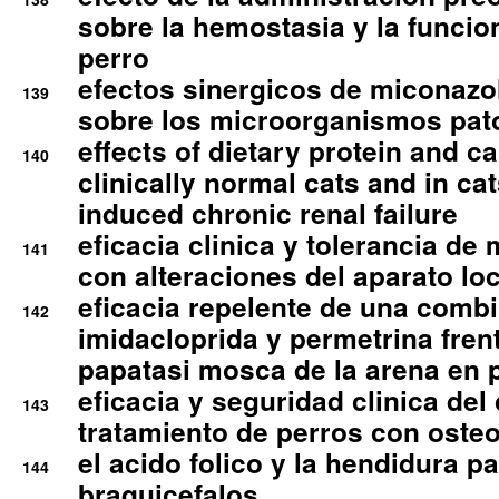
sobre la hemostasia y la funcion
perro
efectos sinergicos de miconazol
139
sobre los microorganismos pa
effects of dietary protein and cal
140
clinically normal cats and in cat
induced chronic renal failure
eficacia clinica y tolerancia d
141
con alteraciones del aparato l
eficacia repelente de una comb
142
imidacloprida y permetrina fre
papatasi mosca de la arena en 
eficacia y seguridad clinica del
143
tratamiento de perros con osteoa
el acido folico y la hendidura pa
144
braquicefalos