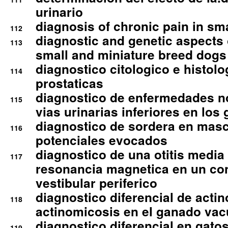
urinario
diagnosis of chronic pain in sm
112
diagnostic and genetic aspects o
113
small and miniature breed dogs 
diagnostico citologico e histolo
114
prostaticas
diagnostico de enfermedades no
115
vias urinarias inferiores en los 
diagnostico de sordera en mas
116
potenciales evocados
diagnostico de una otitis media
117
resonancia magnetica en un co
vestibular periferico
diagnostico diferencial de actin
118
actinomicosis en el ganado va
diagnostico diferencial en gato
119