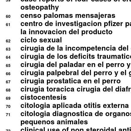
osteopathy
censo palomas mensajeras
60
centro de investigacion pfizer p
61
la innovacion del producto
ciclo sexual
62
cirugia de la incompetencia del 
63
cirugia de los deficits traumati
64
cirugia del paladar en el perro y
65
cirugia palpebral del perro y el 
66
cirugia prostatica en el perro
67
cirugia toracica cirugia del dia
68
cistocentesis
69
citologia aplicada otitis externa
70
citologia diagnostica de organ
71
pequenos animales
clinical use of non steroidal an
72