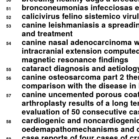
bronconeumonias infecciosas 
51
calicivirus felino sistemico viru
52
canine leishmaniasis a spreadi
53
and treatment
canine nasal adenocarcinoma wi
54
intracranial extension comput
magnetic resonance findings
cataract diagnosis and aetiolog
55
canine osteosarcoma part 2 th
56
comparison with the disease i
canine uncemented porous coate
57
arthroplasty results of a long t
evaluation of 50 consecutive c
cardiogenic and noncardiogeni
58
oedemapathomechanisms and 
case reports of four cases of c
59