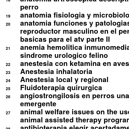
perro
anatomia fisiologia y microbiolo
19
anatomia funciones y patologia
20
reproductor masculino en el per
basicas para el atv parte II
anemia hemolitica inmunomedia
21
sindrome urologico felino
anestesia con ketamina en aves 
22
Anestesia inhalatoria
23
Anestesia local y regional
24
Fluidoterapia quirurgica
25
angiostrongilosis en perros un
26
emergente
animal welfare issues on the use
27
animal assisted therapy progra
antibioterapia elegir acertadam
28