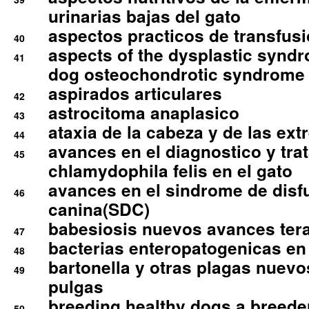
urinarias bajas del gato
aspectos practicos de transfus
40
aspects of the dysplastic syndr
41
dog osteochondrotic syndrome
aspirados articulares
42
astrocitoma anaplasico
43
ataxia de la cabeza y de las ex
44
avances en el diagnostico y tra
45
chlamydophila felis en el gato
avances en el sindrome de disf
46
canina(SDC)
babesiosis nuevos avances ter
47
bacterias enteropatogenicas en
48
bartonella y otras plagas nuev
49
pulgas
breeding healthy dogs a breede
50