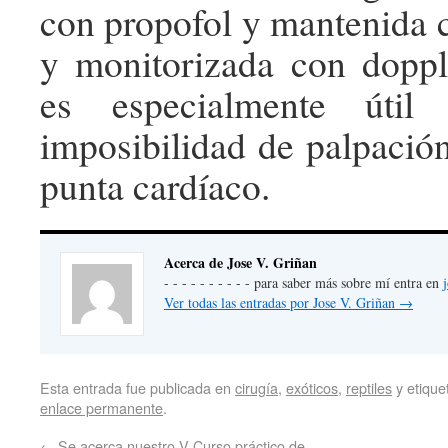
con propofol y mantenida c
y monitorizada con doppl
es especialmente útil
imposibilidad de palpació
punta cardíaco.
Acerca de Jose V. Griñan
- - - - - - - - - - para saber más sobre mí entra en
Ver todas las entradas por Jose V. Griñan
→
Esta entrada fue publicada en
cirugía
,
exóticos
,
reptiles
y etiqu
enlace permanente
.
←
Se acerca nuestro V Curso práctico de