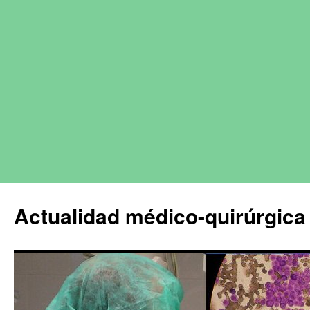
Actualidad médico-quirúrgica 