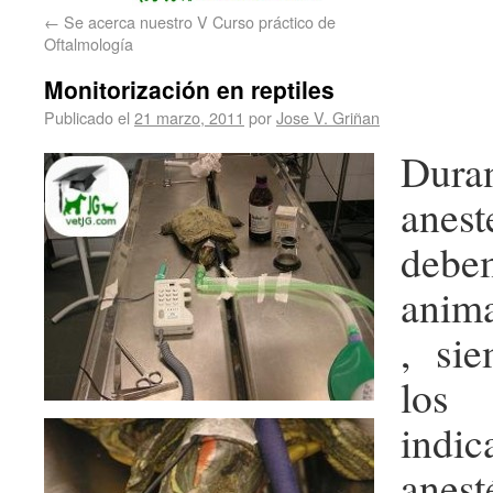
←
Se acerca nuestro V Curso práctico de
Oftalmología
Monitorización en reptiles
Publicado el
21 marzo, 2011
por
Jose V. Griñan
Dur
anest
debem
anima
, sie
los
indic
ane