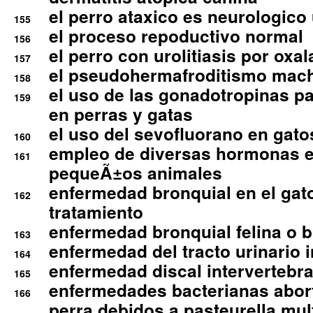
el perro ataxico es neurologico
155
el proceso repoductivo normal
156
el perro con urolitiasis por oxal
157
el pseudohermafroditismo mac
158
el uso de las gonadotropinas pa
159
en perras y gatas
el uso del sevofluorano en gato
160
empleo de diversas hormonas e
161
pequeÃ±os animales
enfermedad bronquial en el gat
162
tratamiento
enfermedad bronquial felina o br
163
enfermedad del tracto urinario in
164
enfermedad discal intervertebra
165
enfermedades bacterianas abort
166
perra debidos a pasteurella mul