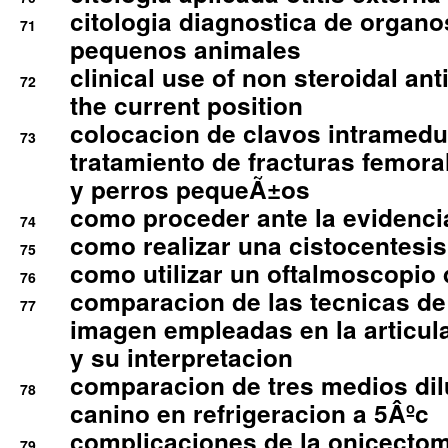
citologia diagnostica de organ
71
pequenos animales
clinical use of non steroidal an
72
the current position
colocacion de clavos intramedu
73
tratamiento de fracturas femoral
y perros pequeÃ±os
como proceder ante la evidencia
74
como realizar una cistocentesis
75
como utilizar un oftalmoscopio 
76
comparacion de las tecnicas de
77
imagen empleadas en la articula
y su interpretacion
comparacion de tres medios di
78
canino en refrigeracion a 5Âºc
complicaciones de la onicectomi
79