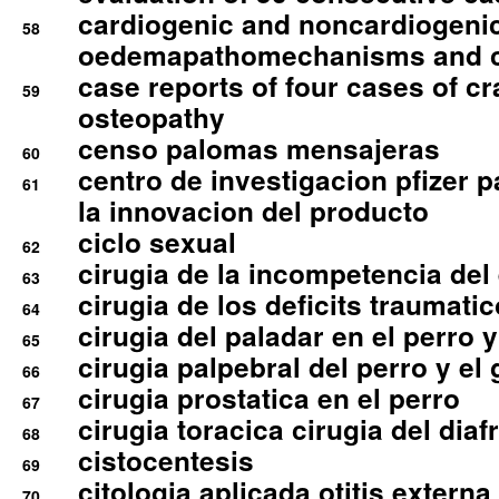
cardiogenic and noncardiogeni
58
oedemapathomechanisms and 
case reports of four cases of c
59
osteopathy
censo palomas mensajeras
60
centro de investigacion pfizer p
61
la innovacion del producto
ciclo sexual
62
cirugia de la incompetencia del 
63
cirugia de los deficits traumati
64
cirugia del paladar en el perro y
65
cirugia palpebral del perro y el 
66
cirugia prostatica en el perro
67
cirugia toracica cirugia del dia
68
cistocentesis
69
citologia aplicada otitis externa
70