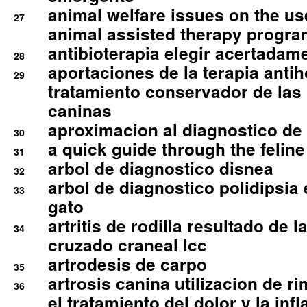
animal welfare issues on the use
27
animal assisted therapy progra
antibioterapia elegir acertadam
28
aportaciones de la terapia anti
29
tratamiento conservador de las 
caninas
aproximacion al diagnostico de p
30
a quick guide through the feli
31
arbol de diagnostico disnea
32
arbol de diagnostico polidipsia 
33
gato
artritis de rodilla resultado de 
34
cruzado craneal lcc
artrodesis de carpo
35
artrosis canina utilizacion de r
36
el tratamiento del dolor y la inf