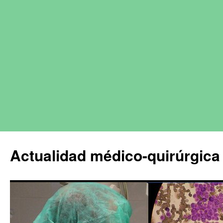
Actualidad médico-quirúrgica 