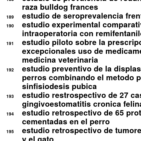
raza bulldog frances
estudio de seroprevalencia frent
189
estudio experimental comparati
190
intraoperatoria con remifentanil
estudio piloto sobre la prescrip
191
excepcionales uso de medicam
medicina veterinaria
estudio preventivo de la displa
192
perros combinando el metodo p
sinfisiodesis pubica
estudio restrospectivo de 27 c
193
gingivoestomatitis cronica felin
estudio retrospectivo de 65 pro
194
cementadas en el perro
estudio retrospectivo de tumore
195
y el gato