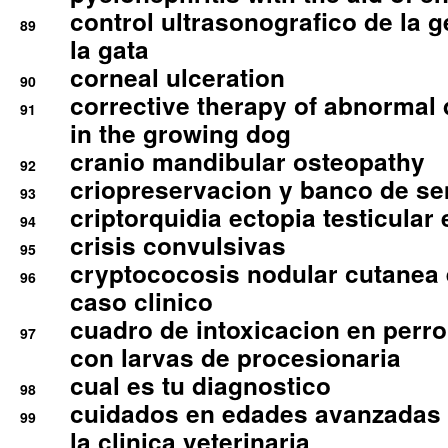
control ultrasonografico de la g
89
la gata
corneal ulceration
90
corrective therapy of abnormal
91
in the growing dog
cranio mandibular osteopathy
92
criopreservacion y banco de s
93
criptorquidia ectopia testicular 
94
crisis convulsivas
95
cryptococosis nodular cutanea
96
caso clinico
cuadro de intoxicacion en perro
97
con larvas de procesionaria
cual es tu diagnostico
98
cuidados en edades avanzadas
99
la clinica veterinaria