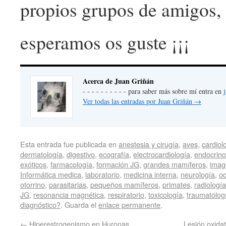
propios grupos de amigos, 
esperamos os guste ¡¡¡
Acerca de Juan Griñán
- - - - - - - - - - para saber más sobre mí entra en
Ver todas las entradas por Juan Griñán
→
Esta entrada fue publicada en
anestesia y cirugía
,
aves
,
cardiol
dermatología
,
digestivo
,
ecografía
,
electrocardiología
,
endocrino
exóticos
,
farmacología
,
formación JG
,
grandes mamíferos
,
imag
Informática medica
,
laboratorio
,
medicina interna
,
neurología
,
od
otorrino
,
parasitarias
,
pequeños mamíferos
,
primates
,
radiología
JG
,
resonancia magnética
,
respiratorio
,
toxicología
,
traumatolog
diagnóstico?
. Guarda el
enlace permanente
.
←
Hiperestrogenismo en Huronas.
Lesión oxidat