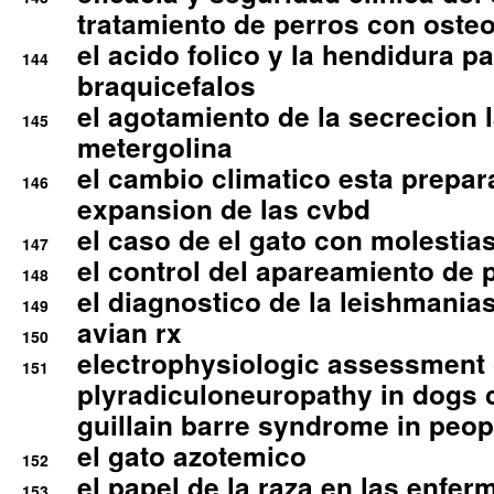
tratamiento de perros con osteoa
el acido folico y la hendidura pa
144
braquicefalos
el agotamiento de la secrecion l
145
metergolina
el cambio climatico esta prepar
146
expansion de las cvbd
el caso de el gato con molestias
147
el control del apareamiento de 
148
el diagnostico de la leishmania
149
avian rx
150
electrophysiologic assessment 
151
plyradiculoneuropathy in dogs 
guillain barre syndrome in peop
el gato azotemico
152
el papel de la raza en las enfe
153