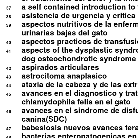
a self contained introduction to
37
asistencia de urgencia y critica
38
aspectos nutritivos de la enfer
39
urinarias bajas del gato
aspectos practicos de transfus
40
aspects of the dysplastic syndr
41
dog osteochondrotic syndrome
aspirados articulares
42
astrocitoma anaplasico
43
ataxia de la cabeza y de las ex
44
avances en el diagnostico y tra
45
chlamydophila felis en el gato
avances en el sindrome de disf
46
canina(SDC)
babesiosis nuevos avances ter
47
bacterias enteropatogenicas en
48