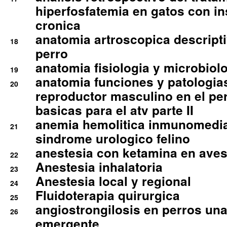
hiperfosfatemia en gatos con in
cronica
anatomia artroscopica descriptiv
18
perro
anatomia fisiologia y microbiolo
19
anatomia funciones y patologia
20
reproductor masculino en el per
basicas para el atv parte II
anemia hemolitica inmunomedia
21
sindrome urologico felino
anestesia con ketamina en aves 
22
Anestesia inhalatoria
23
Anestesia local y regional
24
Fluidoterapia quirurgica
25
angiostrongilosis en perros un
26
emergente