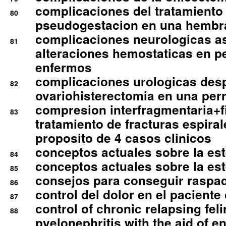
complicaciones del tratamiento
80
pseudogestacion en una hembr
complicaciones neurologicas a
81
alteraciones hemostaticas en p
enfermos
complicaciones urologicas des
82
ovariohisterectomia en una per
compresion interfragmentaria+fi
83
tratamiento de fracturas espirale
proposito de 4 casos clinicos
conceptos actuales sobre la este
84
conceptos actuales sobre la este
85
consejos para conseguir raspad
86
control del dolor en el paciente 
87
control of chronic relapsing feli
88
pyelonephritis with the aid of e