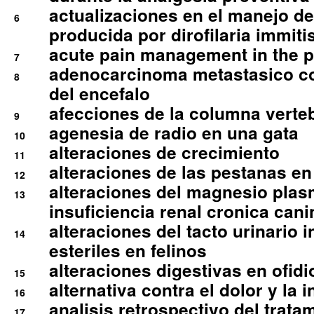
actualizaciones en el manejo de 
6
producida por dirofilaria immiti
acute pain management in the p
7
adenocarcinoma metastasico co
8
del encefalo
afecciones de la columna verte
9
agenesia de radio en una gata
10
alteraciones de crecimiento
11
alteraciones de las pestanas en
12
alteraciones del magnesio plas
13
insuficiencia renal cronica cani
alteraciones del tacto urinario in
14
esteriles en felinos
alteraciones digestivas en ofidi
15
alternativa contra el dolor y la 
16
analisis retrospectivo del tratam
17