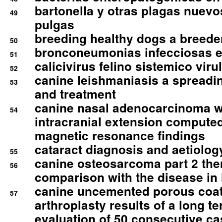
bartonella y otras plagas nuev
49
pulgas
breeding healthy dogs a breede
50
bronconeumonias infecciosas 
51
calicivirus felino sistemico viru
52
canine leishmaniasis a spreadi
53
and treatment
canine nasal adenocarcinoma wi
54
intracranial extension comput
magnetic resonance findings
cataract diagnosis and aetiolog
55
canine osteosarcoma part 2 th
56
comparison with the disease i
canine uncemented porous coate
57
arthroplasty results of a long t
evaluation of 50 consecutive c