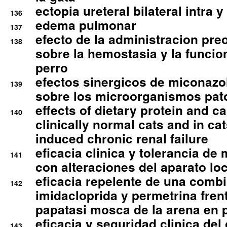
ectopia ureteral bilateral intra 
136
edema pulmonar
137
efecto de la administracion pre
138
sobre la hemostasia y la funcion
perro
efectos sinergicos de miconazol
139
sobre los microorganismos pa
effects of dietary protein and cal
140
clinically normal cats and in cat
induced chronic renal failure
eficacia clinica y tolerancia d
141
con alteraciones del aparato l
eficacia repelente de una comb
142
imidacloprida y permetrina fre
papatasi mosca de la arena en 
eficacia y seguridad clinica del
143