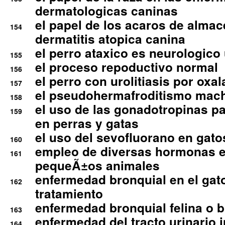
dermatologicas caninas
el papel de los acaros de alma
154
dermatitis atopica canina
el perro ataxico es neurologico
155
el proceso repoductivo normal
156
el perro con urolitiasis por oxal
157
el pseudohermafroditismo mac
158
el uso de las gonadotropinas pa
159
en perras y gatas
el uso del sevofluorano en gato
160
empleo de diversas hormonas e
161
pequeÃ±os animales
enfermedad bronquial en el gat
162
tratamiento
enfermedad bronquial felina o br
163
enfermedad del tracto urinario in
164