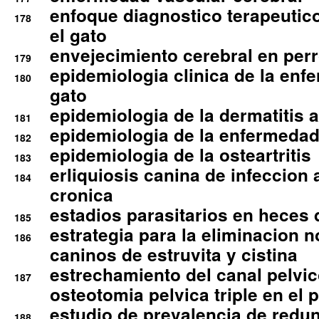
enfoque diagnostico terapeutico 
178
el gato
envejecimiento cerebral en per
179
epidemiologia clinica de la enf
180
gato
epidemiologia de la dermatitis 
181
epidemiologia de la enfermedad
182
epidemiologia de la osteartritis
183
erliquiosis canina de infeccio
184
cronica
estadios parasitarios en heces 
185
estrategia para la eliminacion n
186
caninos de estruvita y cistina
estrechamiento del canal pelvi
187
osteotomia pelvica triple en el 
estudio de prevalencia de redun
188