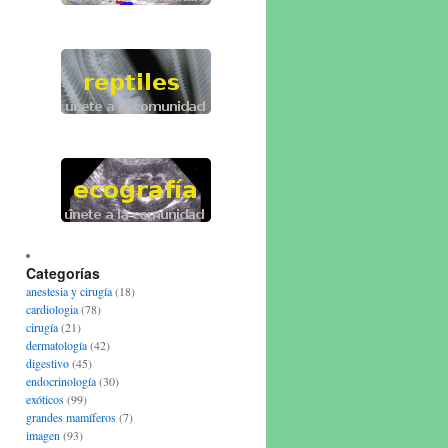
Categorías
anestesia y cirugía
(18)
cardiologia
(78)
cirugía
(21)
dermatología
(42)
digestivo
(45)
endocrinología
(30)
exóticos
(99)
grandes mamíferos
(7)
imagen
(93)