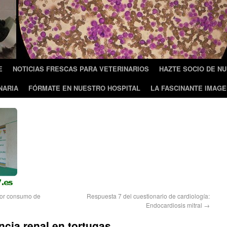
E
NOTICIAS FRESCAS PARA VETERINARIOS
HAZTE SOCIO DE N
NARIA
FÓRMATE EN NUESTRO HOSPITAL
LA FASCINANTE IMAGE
 por consumo de
Respuesta 7 del cuestionario de cardiología:
Endocardiosis mitral
→
ncia renal en tortugas