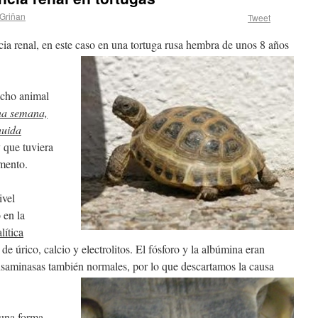
 Griñan
Tweet
cia renal, en este caso en una tortuga rusa hembra de unos 8 años
icho animal
na semana,
huida
 que tuviera
mento.
ivel
 en la
lítica
de úrico, calcio y electrolitos. El fósforo y la albúmina eran
ransaminasas también normales, por lo que descartamos la causa
guna forma