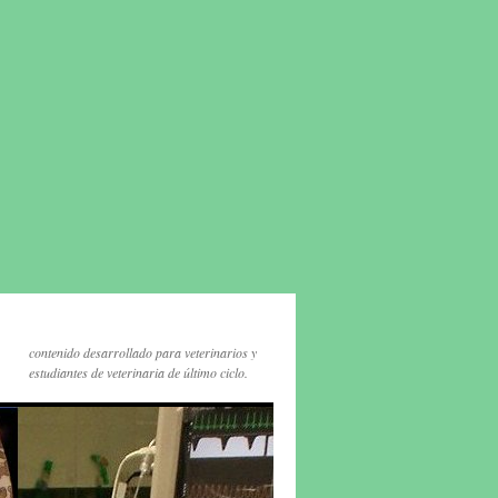
contenido desarrollado para veterinarios y
estudiantes de veterinaria de último ciclo.