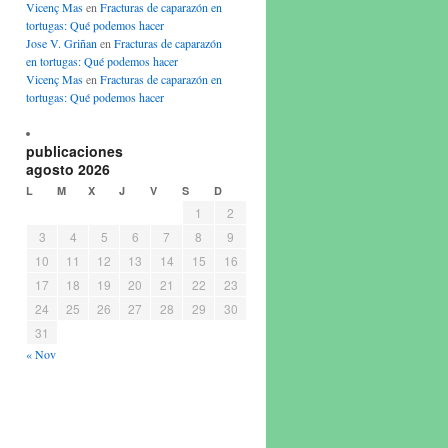
Vicenç Mas
en
Fracturas de caparazón en
tortugas: Qué podemos hacer
Jose V. Griñan
en
Fracturas de caparazón
en tortugas: Qué podemos hacer
Vicenç Mas
en
Fracturas de caparazón en
tortugas: Qué podemos hacer
publicaciones
agosto 2026
L
M
X
J
V
S
D
1
2
3
4
5
6
7
8
9
10
11
12
13
14
15
16
17
18
19
20
21
22
23
24
25
26
27
28
29
30
31
« Nov