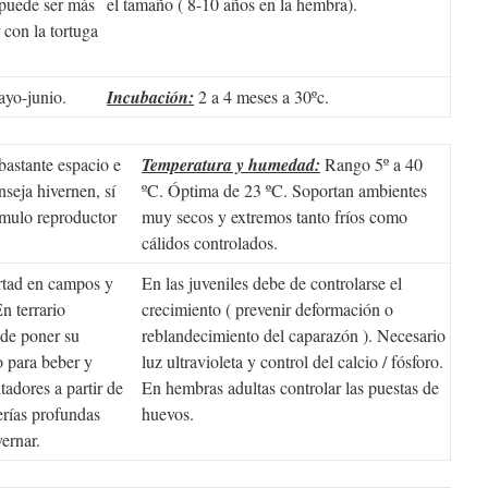
 puede ser más
el tamaño ( 8-10 años en la hembra).
 con la tortuga
ayo-junio.
Incubación:
2 a 4 meses a 30ºc.
astante espacio e
Temperatura y humedad:
Rango 5º a 40
seja hivernen, sí
ºC. Óptima de 23 ºC. Soportan ambientes
ímulo reproductor
muy secos y extremos tanto fríos como
cálidos controlados.
rtad en campos y
En las juveniles debe de controlarse el
n terrario
crecimiento ( prevenir deformación o
de poner su
reblandecimiento del caparazón ). Necesario
o para beber y
luz ultravioleta y control del calcio / fósforo.
adores a partir de
En hembras adultas controlar las puestas de
erías profundas
huevos.
ernar.