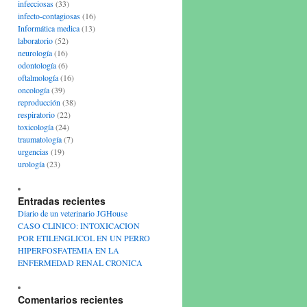
infecciosas
(33)
infecto-contagiosas
(16)
Informática medica
(13)
laboratorio
(52)
neurología
(16)
odontología
(6)
oftalmología
(16)
oncología
(39)
reproducción
(38)
respiratorio
(22)
toxicología
(24)
traumatología
(7)
urgencias
(19)
urología
(23)
Entradas recientes
Diario de un veterinario JGHouse
CASO CLINICO: INTOXICACION
POR ETILENGLICOL EN UN PERRO
HIPERFOSFATEMIA EN LA
ENFERMEDAD RENAL CRONICA
Comentarios recientes