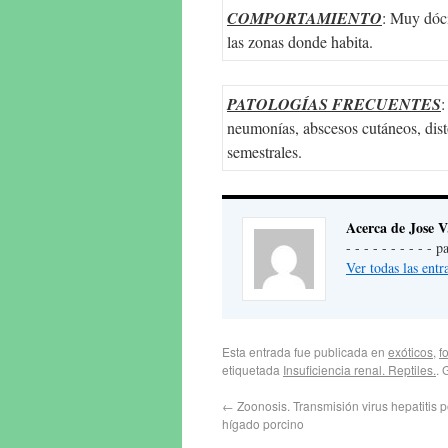
COMPORTAMIENTO
: Muy dóci
las zonas donde habita.
PATOLOGÍAS FRECUENTES
:
neumonías, abscesos cutáneos, disto
semestrales.
Acerca de Jose V
- - - - - - - - - -
Ver todas las ent
Esta entrada fue publicada en
exóticos
,
f
etiquetada
Insuficiencia renal. Reptiles.
. 
←
Zoonosis. Transmisión virus hepatitis
hígado porcino