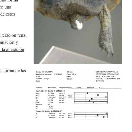
ero una
 de estos
lteración renal
inuación y
 la alteración
la orina de las