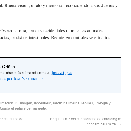
l. Buena visión, olfato y memoria, reconociendo a sus dueños y
 Osteodistrofia, heridas accidentales o por otros animales,
cias, parásitos intestinales. Requieren controles veterinarios
. Griñan
 para saber más sobre mí entra en
jose.vetjg.es
radas por Jose V. Griñan
→
ormación JG
,
imagen
,
laboratorio
,
medicina interna
,
reptiles
,
urología
y
Guarda el
enlace permanente
.
 por consumo de
Respuesta 7 del cuestionario de cardiología:
Endocardiosis mitral
→