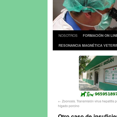
NOSOTROS
FORMACIÓN ON LIN
RESONANCIA MAGNÉTICA VETERI
←
Zoonosis. Transmisión virus hepatitis
hígado porcino
Otro caso de insuficie