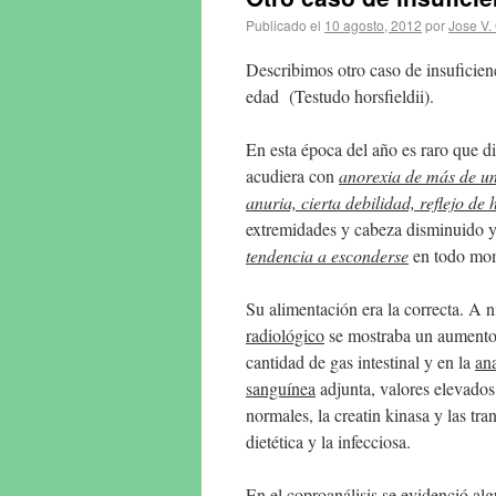
Publicado el
10 agosto, 2012
por
Jose V.
Describimos otro caso de insuficien
edad (Testudo horsfieldii).
En esta época del año es raro que d
acudiera con
anorexia de más de u
anuria, cierta debilidad, reflejo de 
extremidades y cabeza disminuido y
tendencia a esconderse
en todo mo
Su alimentación era la correcta. A n
radiológico
se mostraba un aumento
cantidad de gas intestinal y en la
ana
sanguínea
adjunta, valores elevados 
normales, la creatin kinasa y las t
dietética y la infecciosa.
En el
coproanálisis
se evidenció al