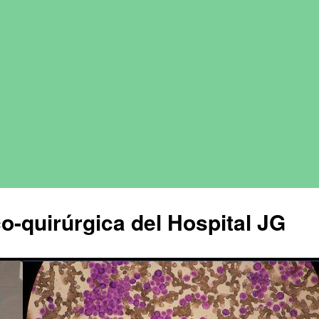
o-quirúrgica del Hospital JG