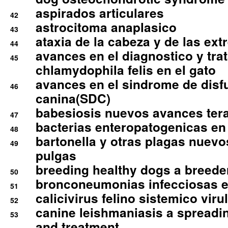
aspirados articulares
42
astrocitoma anaplasico
43
ataxia de la cabeza y de las ex
44
avances en el diagnostico y tra
45
chlamydophila felis en el gato
avances en el sindrome de disf
46
canina(SDC)
babesiosis nuevos avances ter
47
bacterias enteropatogenicas en
48
bartonella y otras plagas nuev
49
pulgas
breeding healthy dogs a breede
50
bronconeumonias infecciosas 
51
calicivirus felino sistemico viru
52
canine leishmaniasis a spreadi
53
and treatment