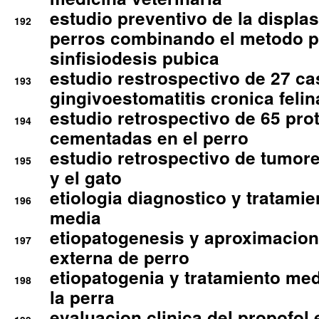
estudio preventivo de la displa
192
perros combinando el metodo p
sinfisiodesis pubica
estudio restrospectivo de 27 c
193
gingivoestomatitis cronica felin
estudio retrospectivo de 65 pro
194
cementadas en el perro
estudio retrospectivo de tumore
195
y el gato
etiologia diagnostico y tratamie
196
media
etiopatogenesis y aproximacion c
197
externa de perro
etiopatogenia y tratamiento med
198
la perra
evaluacion clinica del propofol 