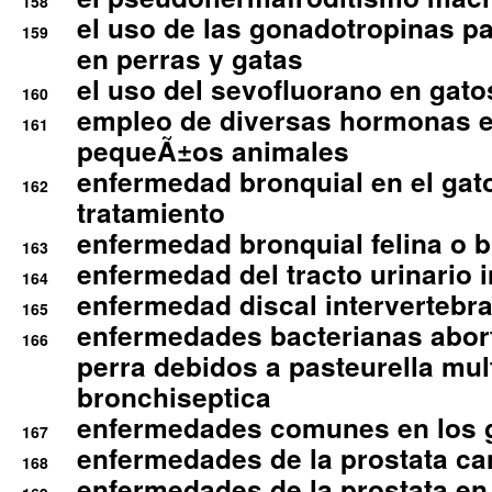
158
el uso de las gonadotropinas pa
159
en perras y gatas
el uso del sevofluorano en gato
160
empleo de diversas hormonas e
161
pequeÃ±os animales
enfermedad bronquial en el gat
162
tratamiento
enfermedad bronquial felina o br
163
enfermedad del tracto urinario in
164
enfermedad discal intervertebra
165
enfermedades bacterianas abort
166
perra debidos a pasteurella mul
bronchiseptica
enfermedades comunes en los 
167
enfermedades de la prostata ca
168
enfermedades de la prostata en 