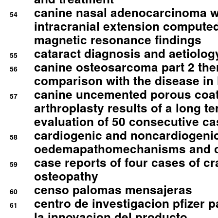
canine nasal adenocarcinoma wi
54
intracranial extension comput
magnetic resonance findings
cataract diagnosis and aetiolog
55
canine osteosarcoma part 2 th
56
comparison with the disease i
canine uncemented porous coate
57
arthroplasty results of a long t
evaluation of 50 consecutive c
cardiogenic and noncardiogeni
58
oedemapathomechanisms and 
case reports of four cases of c
59
osteopathy
censo palomas mensajeras
60
centro de investigacion pfizer p
61
la innovacion del producto