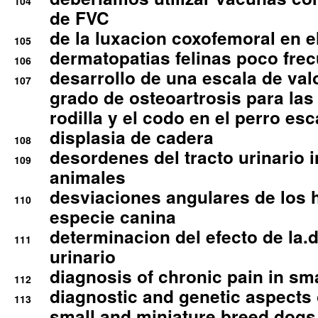
104
de FVC
de la luxacion coxofemoral en e
105
dermatopatias felinas poco fre
106
desarrollo de una escala de val
107
grado de osteoartrosis para las 
rodilla y el codo en el perro esc
displasia de cadera
108
desordenes del tracto urinario 
109
animales
desviaciones angulares de los 
110
especie canina
determinacion del efecto de la.d
111
urinario
diagnosis of chronic pain in sm
112
diagnostic and genetic aspects o
113
small and miniature breed dogs 