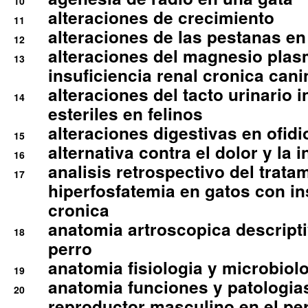
10
alteraciones de crecimiento
11
alteraciones de las pestanas en
12
alteraciones del magnesio plas
13
insuficiencia renal cronica cani
alteraciones del tacto urinario in
14
esteriles en felinos
alteraciones digestivas en ofidi
15
alternativa contra el dolor y la 
16
analisis retrospectivo del tratam
17
hiperfosfatemia en gatos con in
cronica
anatomia artroscopica descriptiv
18
perro
anatomia fisiologia y microbiolo
19
anatomia funciones y patologia
20
reproductor masculino en el per