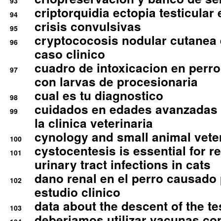
93
criptorquidia ectopia testicular 
94
crisis convulsivas
95
cryptococosis nodular cutanea
96
caso clinico
cuadro de intoxicacion en perro
97
con larvas de procesionaria
cual es tu diagnostico
98
cuidados en edades avanzadas
99
la clinica veterinaria
cynology and small animal vete
100
cystocentesis is essential for re
101
urinary tract infections in cats
dano renal en el perro causado 
102
estudio clinico
data about the descent of the te
103
deberiamos utilizar vacunas co