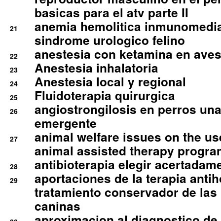
basicas para el atv parte II
anemia hemolitica inmunomedia
21
sindrome urologico felino
anestesia con ketamina en aves 
22
Anestesia inhalatoria
23
Anestesia local y regional
24
Fluidoterapia quirurgica
25
angiostrongilosis en perros un
26
emergente
animal welfare issues on the use
27
animal assisted therapy progra
antibioterapia elegir acertadam
28
aportaciones de la terapia anti
29
tratamiento conservador de las 
caninas
aproximacion al diagnostico de p