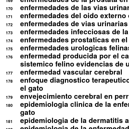
169
enfermedades de las vias urinari
170
enfermedades del oido externo 
171
enfermedades de vias urinarias
172
enfermedades infecciosas de la 
173
enfermedades prostaticas en el
174
enfermedades urologicas felina
175
enfermedad producida por el cal
176
sistemico felino evidencias de 
enfermedad vascular cerebral
177
enfoque diagnostico terapeutico 
178
el gato
envejecimiento cerebral en per
179
epidemiologia clinica de la enf
180
gato
epidemiologia de la dermatitis 
181
epidemiologia de la enfermedad