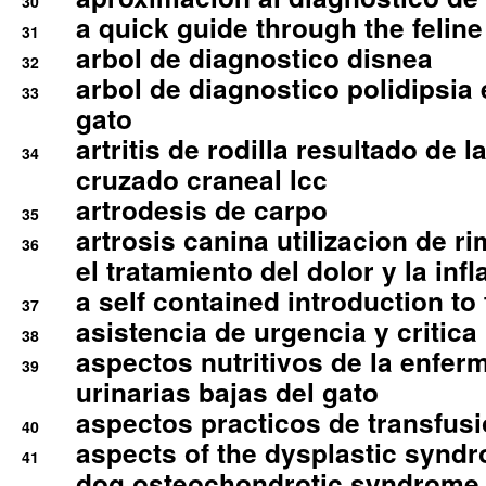
30
a quick guide through the feli
31
arbol de diagnostico disnea
32
arbol de diagnostico polidipsia 
33
gato
artritis de rodilla resultado de 
34
cruzado craneal lcc
artrodesis de carpo
35
artrosis canina utilizacion de r
36
el tratamiento del dolor y la inf
a self contained introduction to
37
asistencia de urgencia y critica
38
aspectos nutritivos de la enfer
39
urinarias bajas del gato
aspectos practicos de transfus
40
aspects of the dysplastic syndr
41
dog osteochondrotic syndrome