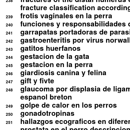
238
fracture classification according
frotis vaginales en la perra
239
funciones y responsabilidades 
240
garrapatas portadoras de paras
241
gastroenteritis por virus norwal
242
gatitos huerfanos
243
gestacion de la gata
244
gestacion en la perra
245
giardiosis canina y felina
246
gift y fivte
247
glaucoma por displasia de liga
248
espanol breton
golpe de calor en los perros
249
gonadotropinas
250
hallazgos ecograficos en difere
251
prostata en el perro descripcio