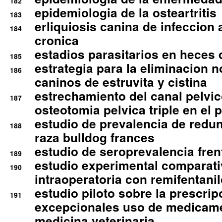
182
epidemiologia de la osteartritis
183
erliquiosis canina de infeccio
184
cronica
estadios parasitarios en heces 
185
estrategia para la eliminacion n
186
caninos de estruvita y cistina
estrechamiento del canal pelvi
187
osteotomia pelvica triple en el 
estudio de prevalencia de redun
188
raza bulldog frances
estudio de seroprevalencia frent
189
estudio experimental comparati
190
intraoperatoria con remifentanil
estudio piloto sobre la prescrip
191
excepcionales uso de medicam
medicina veterinaria