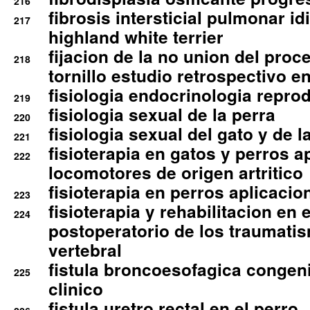
216
fibrosis intersticial pulmonar id
217
highland white terrier
fijacion de la no union del pro
218
tornillo estudio retrospectivo e
fisiologia endocrinologia reprod
219
fisiologia sexual de la perra
220
fisiologia sexual del gato y de l
221
fisioterapia en gatos y perros a
222
locomotores de origen artritico
fisioterapia en perros aplicacio
223
fisioterapia y rehabilitacion en 
224
postoperatorio de los traumati
vertebral
fistula broncoesofagica congen
225
clinico
fistula uretro rectal en el perro