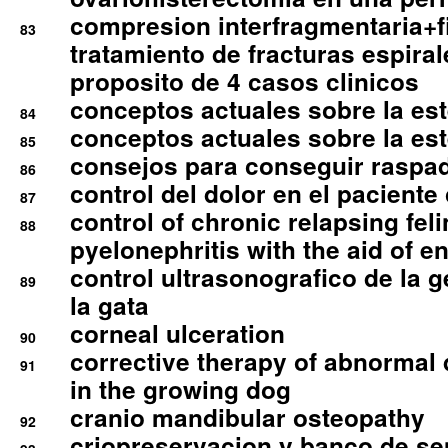
compresion interfragmentaria+fi
83
tratamiento de fracturas espirale
proposito de 4 casos clinicos
conceptos actuales sobre la este
84
conceptos actuales sobre la este
85
consejos para conseguir raspad
86
control del dolor en el paciente 
87
control of chronic relapsing feli
88
pyelonephritis with the aid of e
control ultrasonografico de la g
89
la gata
corneal ulceration
90
corrective therapy of abnormal
91
in the growing dog
cranio mandibular osteopathy
92
criopreservacion y banco de s