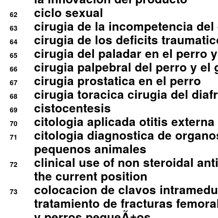
ciclo sexual
62
cirugia de la incompetencia del 
63
cirugia de los deficits traumati
64
cirugia del paladar en el perro y
65
cirugia palpebral del perro y el 
66
cirugia prostatica en el perro
67
cirugia toracica cirugia del dia
68
cistocentesis
69
citologia aplicada otitis externa
70
citologia diagnostica de organ
71
pequenos animales
clinical use of non steroidal an
72
the current position
colocacion de clavos intramedu
73
tratamiento de fracturas femoral
y perros pequeÃ±os