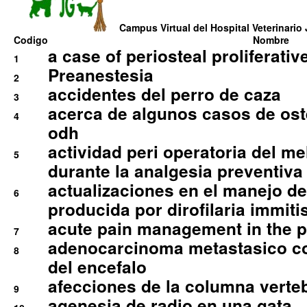
Campus Virtual del Hospital Veterinario 
Codigo
Nombre
a case of periosteal proliferative
1
Preanestesia
2
accidentes del perro de caza
3
acerca de algunos casos de oste
4
odh
actividad peri operatoria del 
5
durante la analgesia preventiva 
actualizaciones en el manejo de 
6
producida por dirofilaria immiti
acute pain management in the p
7
adenocarcinoma metastasico co
8
del encefalo
afecciones de la columna verte
9
agenesia de radio en una gata