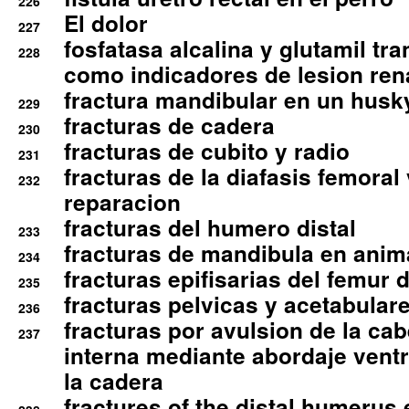
226
El dolor
227
fosfatasa alcalina y glutamil tr
228
como indicadores de lesion ren
fractura mandibular en un husk
229
fracturas de cadera
230
fracturas de cubito y radio
231
fracturas de la diafasis femoral
232
reparacion
fracturas del humero distal
233
fracturas de mandibula en ani
234
fracturas epifisarias del femur d
235
fracturas pelvicas y acetabulare
236
fracturas por avulsion de la cab
237
interna mediante abordaje ventra
la cadera
fractures of the distal humerus