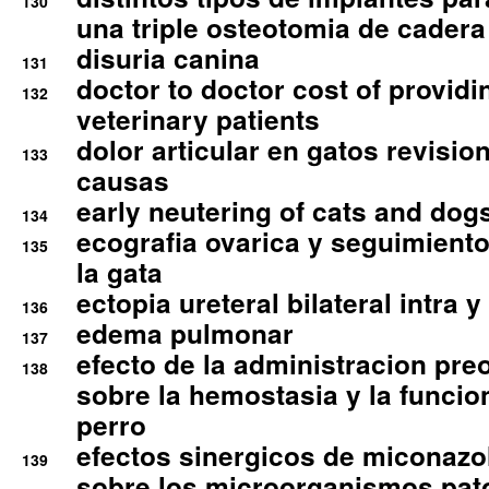
130
una triple osteotomia de cadera
disuria canina
131
doctor to doctor cost of providi
132
veterinary patients
dolor articular en gatos revisio
133
causas
early neutering of cats and dog
134
ecografia ovarica y seguimiento
135
la gata
ectopia ureteral bilateral intra 
136
edema pulmonar
137
efecto de la administracion pre
138
sobre la hemostasia y la funcion
perro
efectos sinergicos de miconazol
139
sobre los microorganismos pa