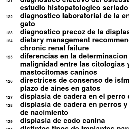
121
estudio histopatologico seriado
diagnostico laboratorial de la e
122
gato
diagnostico precoz de la displa
123
dietary management recommend
124
chronic renal failure
diferencias en la determinacion
125
malignidad entre las citologias 
mastocitomas caninos
directrices de consenso de isfm
126
plazo de aines en gatos
displasia de cadera en el perro
127
displasia de cadera en perros y
128
de nacimiento
displasia de codo canina
129
distintos tipos de implantes par