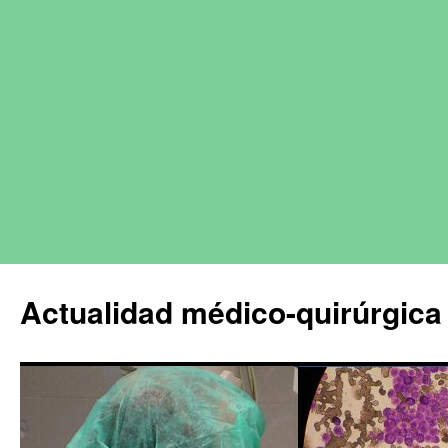
Actualidad médico-quirúrgica 