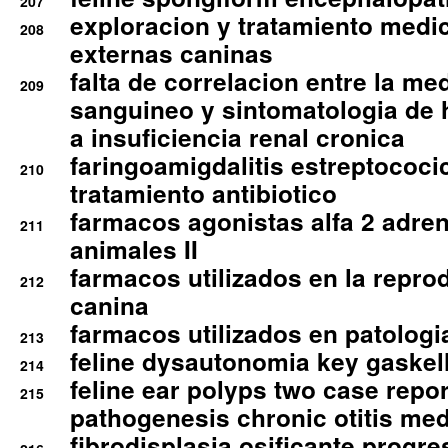
207
exploracion y tratamiento medico
208
externas caninas
falta de correlacion entre la me
209
sanguineo y sintomatologia de
a insuficiencia renal cronica
faringoamigdalitis estreptococic
210
tratamiento antibiotico
farmacos agonistas alfa 2 adr
211
animales II
farmacos utilizados en la repro
212
canina
farmacos utilizados en patologia
213
feline dysautonomia key gaske
214
feline ear polyps two case repo
215
pathogenesis chronic otitis med
fibrodisplasia osificante progres