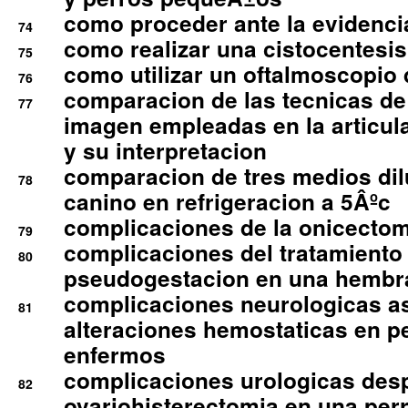
como proceder ante la evidencia
74
como realizar una cistocentesis
75
como utilizar un oftalmoscopio 
76
comparacion de las tecnicas de
77
imagen empleadas en la articula
y su interpretacion
comparacion de tres medios di
78
canino en refrigeracion a 5Âºc
complicaciones de la onicectomi
79
complicaciones del tratamiento
80
pseudogestacion en una hembr
complicaciones neurologicas a
81
alteraciones hemostaticas en p
enfermos
complicaciones urologicas des
82
ovariohisterectomia en una per