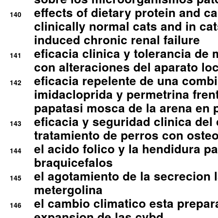
effects of dietary protein and cal
140
clinically normal cats and in cat
induced chronic renal failure
eficacia clinica y tolerancia d
141
con alteraciones del aparato l
eficacia repelente de una comb
142
imidacloprida y permetrina fre
papatasi mosca de la arena en 
eficacia y seguridad clinica del
143
tratamiento de perros con osteoa
el acido folico y la hendidura pa
144
braquicefalos
el agotamiento de la secrecion l
145
metergolina
el cambio climatico esta prepar
146
expansion de las cvbd