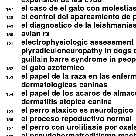
el caso de el gato con molestias
147
el control del apareamiento de 
148
el diagnostico de la leishmania
149
avian rx
150
electrophysiologic assessment 
151
plyradiculoneuropathy in dogs 
guillain barre syndrome in peop
el gato azotemico
152
el papel de la raza en las enfe
153
dermatologicas caninas
el papel de los acaros de alma
154
dermatitis atopica canina
el perro ataxico es neurologico
155
el proceso repoductivo normal
156
el perro con urolitiasis por oxal
157
el pseudohermafroditismo mac