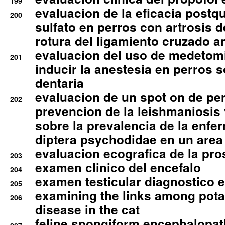
199
evaluacion de la eficacia postqu
200
sulfato en perros con artrosis d
rotura del ligamiento cruzado an
evaluacion del uso de medetomi
201
inducir la anestesia en perros 
dentaria
evaluacion de un spot on de per
202
prevencion de la leishmaniosis 
sobre la prevalencia de la enfe
diptera psychodidae en un are
evaluacion ecografica de la pro
203
examen clinico del encefalo
204
examen testicular diagnostico 
205
examining the links among pota
206
disease in the cat
feline spongiform encephalopa