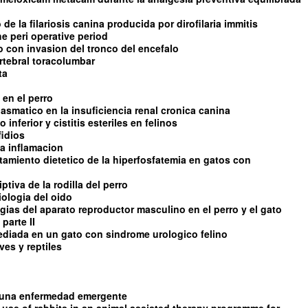
de la filariosis canina producida por dirofilaria immitis
e peri operative period
con invasion del tronco del encefalo
rtebral toracolumbar
ta
 en el perro
asmatico en la insuficiencia renal cronica canina
 inferior y cistitis esteriles en felinos
fidios
 la inflamacion
ratamiento dietetico de la hiperfosfatemia en gatos con
tiva de la rodilla del perro
iologia del oido
ias del aparato reproductor masculino en el perro y el gato
parte II
diada en un gato con sindrome urologico felino
es y reptiles
s una enfermedad emergente