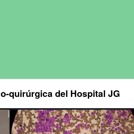
o-quirúrgica del Hospital JG