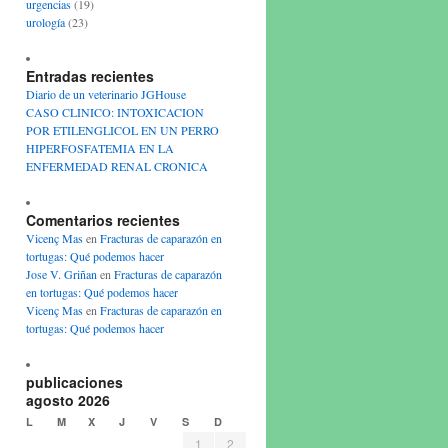
urgencias
(19)
urología
(23)
Entradas recientes
Diario de un veterinario JGHouse
CASO CLINICO: INTOXICACION
POR ETILENGLICOL EN UN PERRO
HIPERFOSFATEMIA EN LA
ENFERMEDAD RENAL CRONICA
Comentarios recientes
Vicenç Mas
en
Fracturas de caparazón en
tortugas: Qué podemos hacer
Jose V. Griñan
en
Fracturas de caparazón
en tortugas: Qué podemos hacer
Vicenç Mas
en
Fracturas de caparazón en
tortugas: Qué podemos hacer
publicaciones
agosto 2026
L
M
X
J
V
S
D
1
2