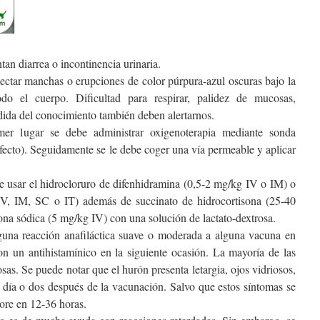
an diarrea o incontinencia urinaria.
tectar manchas o erupciones de color púrpura-azul oscuras bajo la
do el cuerpo. Dificultad para respirar, palidez de mucosas,
dida del conocimiento también deben alertarnos.
mer lugar se debe administrar oxigenoterapia mediante sonda
efecto). Seguidamente se le debe coger una vía permeable y aplicar
e usar el hidrocloruro de difenhidramina (0,5-2 mg/kg IV o IM) o
IV, IM, SC o IT) además de succinato de hidrocortisona (25-40
na sódica (5 mg/kg IV) con una solución de lactato-dextrosa.
guna reacción anafiláctica suave o moderada a alguna vacuna en
con un antihistamínico en la siguiente ocasión. La mayoría de las
sas. Se puede notar que el hurón presenta letargia, ojos vidriosos,
día o dos después de la vacunación. Salvo que estos síntomas se
ore en 12-36 horas.