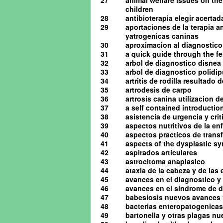
27
animal welfare issues on the
children
28
antibioterapia elegir acerta
29
aportaciones de la terapia a
yatrogenicas caninas
30
aproximacion al diagnostico 
31
a quick guide through the 
32
arbol de diagnostico disnea
33
arbol de diagnostico polidip
34
artritis de rodilla resultado
35
artrodesis de carpo
36
artrosis canina utilizacion d
37
a self contained introduction
38
asistencia de urgencia y cri
39
aspectos nutritivos de la en
40
aspectos practicos de tran
41
aspects of the dysplastic s
42
aspirados articulares
43
astrocitoma anaplasico
44
ataxia de la cabeza y de las
45
avances en el diagnostico y 
46
avances en el sindrome de d
47
babesiosis nuevos avances 
48
bacterias enteropatogenicas
49
bartonella y otras plagas n