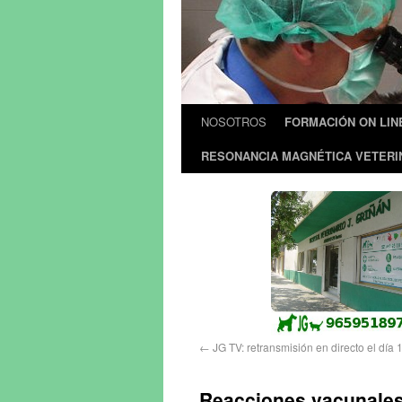
NOSOTROS
FORMACIÓN ON LIN
RESONANCIA MAGNÉTICA VETERI
←
JG TV: retransmisión en directo el día 
Reacciones vacunales