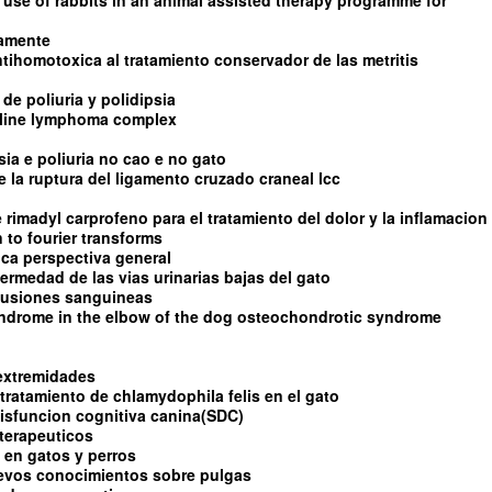
 use of rabbits in an animal assisted therapy programme for
damente
ntihomotoxica al tratamiento conservador de las metritis
de poliuria y polidipsia
feline lymphoma complex
sia e poliuria no cao e no gato
 de la ruptura del ligamento cruzado craneal lcc
e rimadyl carprofeno para el tratamiento del dolor y la inflamacion
 to fourier transforms
tica perspectiva general
fermedad de las vias urinarias bajas del gato
sfusiones sanguineas
yndrome in the elbow of the dog osteochondrotic syndrome
 extremidades
tratamiento de chlamydophila felis en el gato
isfuncion cognitiva canina(SDC)
terapeuticos
 en gatos y perros
uevos conocimientos sobre pulgas