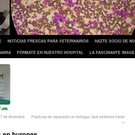
E
NOTICIAS FRESCAS PARA VETERINARIOS
HAZTE SOCIO DE N
NARIA
FÓRMATE EN NUESTRO HOSPITAL
LA FASCINANTE IMAGE
17 de diciembre
Fracturas de caparazón en tortugas: Qué podemos hacer
→
 en hurones.