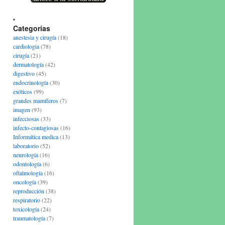
Categorías
anestesia y cirugía
(18)
cardiologia
(78)
cirugía
(21)
dermatología
(42)
digestivo
(45)
endocrinología
(30)
exóticos
(99)
grandes mamíferos
(7)
imagen
(93)
infecciosas
(33)
infecto-contagiosas
(16)
Informática medica
(13)
laboratorio
(52)
neurología
(16)
odontología
(6)
oftalmología
(16)
oncología
(39)
reproducción
(38)
respiratorio
(22)
toxicología
(24)
traumatología
(7)