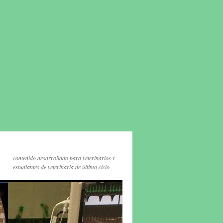
contenido desarrollado para veterinarios y
estudiantes de veterinaria de último ciclo.