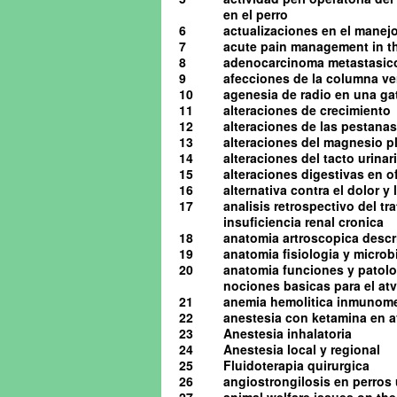
en el perro
6
actualizaciones en el manejo 
7
acute pain management in th
8
adenocarcinoma metastasico 
9
afecciones de la columna ve
10
agenesia de radio en una ga
11
alteraciones de crecimiento
12
alteraciones de las pestanas
13
alteraciones del magnesio pl
14
alteraciones del tacto urinario
15
alteraciones digestivas en o
16
alternativa contra el dolor y
17
analisis retrospectivo del t
insuficiencia renal cronica
18
anatomia artroscopica descrip
19
anatomia fisiologia y microb
20
anatomia funciones y patolog
nociones basicas para el atv 
21
anemia hemolitica inmunome
22
anestesia con ketamina en av
23
Anestesia inhalatoria
24
Anestesia local y regional
25
Fluidoterapia quirurgica
26
angiostrongilosis en perro