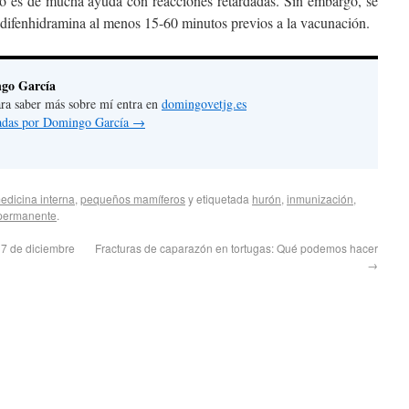
no es de mucha ayuda con reacciones retardadas. Sin embargo, se
 difenhidramina al menos 15-60 minutos previos a la vacunación.
go García
 para saber más sobre mí entra en
domingovetjg.es
tradas por Domingo García
→
edicina interna
,
pequeños mamíferos
y etiquetada
hurón
,
inmunización
,
permanente
.
17 de diciembre
Fracturas de caparazón en tortugas: Qué podemos hacer
→