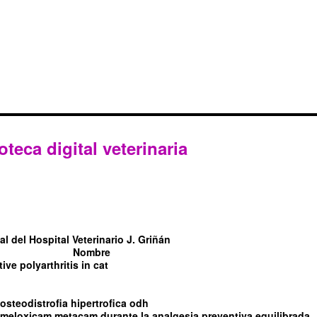
oteca digital veterinaria
l del Hospital Veterinario J. Griñán
Nombre
tive polyarthritis in cat
steodistrofia hipertrofica odh
l meloxicam metacam durante la analgesia preventiva equilibrada