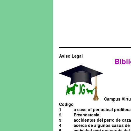
Aviso Legal
Bibli
Campus Virtua
Codigo
1
a case of periosteal prolifera
2
Preanestesia
3
accidentes del perro de caza
4
acerca de algunos casos de o
5
actividad peri operatoria de