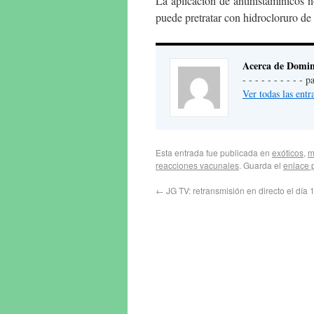
La aplicación de antihistamínicos 
puede pretratar con hidrocloruro de
Acerca de Domin
- - - - - - - - - -
Ver todas las en
Esta entrada fue publicada en
exóticos
,
m
reacciones vacunales
. Guarda el
enlace 
←
JG TV: retransmisión en directo el día 