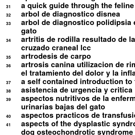
a quick guide through the feli
31
arbol de diagnostico disnea
32
arbol de diagnostico polidipsia 
33
gato
artritis de rodilla resultado de 
34
cruzado craneal lcc
artrodesis de carpo
35
artrosis canina utilizacion de r
36
el tratamiento del dolor y la inf
a self contained introduction to
37
asistencia de urgencia y critica
38
aspectos nutritivos de la enfer
39
urinarias bajas del gato
aspectos practicos de transfus
40
aspects of the dysplastic syndr
41
dog osteochondrotic syndrome