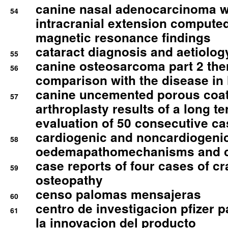
canine nasal adenocarcinoma wi
54
intracranial extension comput
magnetic resonance findings
cataract diagnosis and aetiolog
55
canine osteosarcoma part 2 th
56
comparison with the disease i
canine uncemented porous coate
57
arthroplasty results of a long t
evaluation of 50 consecutive c
cardiogenic and noncardiogeni
58
oedemapathomechanisms and 
case reports of four cases of c
59
osteopathy
censo palomas mensajeras
60
centro de investigacion pfizer p
61
la innovacion del producto