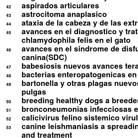
aspirados articulares
42
astrocitoma anaplasico
43
ataxia de la cabeza y de las ex
44
avances en el diagnostico y tra
45
chlamydophila felis en el gato
avances en el sindrome de disf
46
canina(SDC)
babesiosis nuevos avances ter
47
bacterias enteropatogenicas en
48
bartonella y otras plagas nuev
49
pulgas
breeding healthy dogs a breede
50
bronconeumonias infecciosas 
51
calicivirus felino sistemico viru
52
canine leishmaniasis a spreadi
53
and treatment