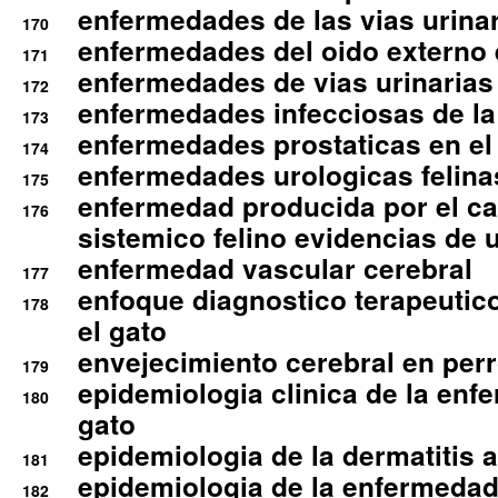
enfermedades de las vias urinari
170
enfermedades del oido externo 
171
enfermedades de vias urinarias
172
enfermedades infecciosas de la 
173
enfermedades prostaticas en el
174
enfermedades urologicas felina
175
enfermedad producida por el cal
176
sistemico felino evidencias de 
enfermedad vascular cerebral
177
enfoque diagnostico terapeutico 
178
el gato
envejecimiento cerebral en per
179
epidemiologia clinica de la enf
180
gato
epidemiologia de la dermatitis 
181
epidemiologia de la enfermedad
182