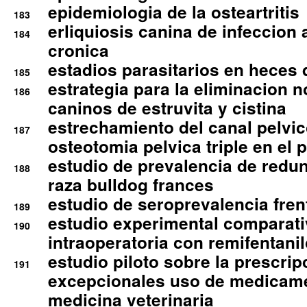
epidemiologia de la osteartritis
183
erliquiosis canina de infeccio
184
cronica
estadios parasitarios en heces 
185
estrategia para la eliminacion n
186
caninos de estruvita y cistina
estrechamiento del canal pelvi
187
osteotomia pelvica triple en el 
estudio de prevalencia de redun
188
raza bulldog frances
estudio de seroprevalencia frent
189
estudio experimental comparati
190
intraoperatoria con remifentanil
estudio piloto sobre la prescrip
191
excepcionales uso de medicam
medicina veterinaria