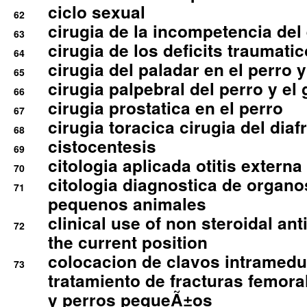
ciclo sexual
62
cirugia de la incompetencia del 
63
cirugia de los deficits traumati
64
cirugia del paladar en el perro y
65
cirugia palpebral del perro y el 
66
cirugia prostatica en el perro
67
cirugia toracica cirugia del dia
68
cistocentesis
69
citologia aplicada otitis externa
70
citologia diagnostica de organ
71
pequenos animales
clinical use of non steroidal an
72
the current position
colocacion de clavos intramedu
73
tratamiento de fracturas femoral
y perros pequeÃ±os