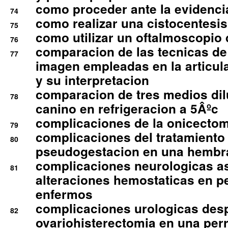
como proceder ante la evidencia
74
como realizar una cistocentesis
75
como utilizar un oftalmoscopio 
76
comparacion de las tecnicas de
77
imagen empleadas en la articula
y su interpretacion
comparacion de tres medios di
78
canino en refrigeracion a 5Âºc
complicaciones de la onicectomi
79
complicaciones del tratamiento
80
pseudogestacion en una hembr
complicaciones neurologicas a
81
alteraciones hemostaticas en p
enfermos
complicaciones urologicas des
82
ovariohisterectomia en una per