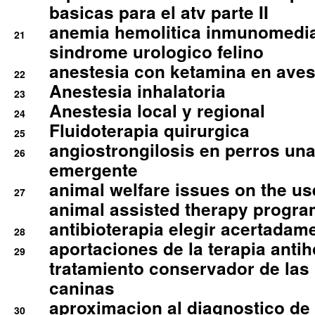
basicas para el atv parte II
anemia hemolitica inmunomedia
21
sindrome urologico felino
anestesia con ketamina en aves 
22
Anestesia inhalatoria
23
Anestesia local y regional
24
Fluidoterapia quirurgica
25
angiostrongilosis en perros un
26
emergente
animal welfare issues on the use
27
animal assisted therapy progra
antibioterapia elegir acertadam
28
aportaciones de la terapia anti
29
tratamiento conservador de las 
caninas
aproximacion al diagnostico de p
30