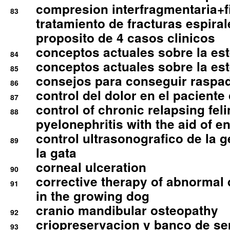
compresion interfragmentaria+fi
83
tratamiento de fracturas espirale
proposito de 4 casos clinicos
conceptos actuales sobre la este
84
conceptos actuales sobre la este
85
consejos para conseguir raspad
86
control del dolor en el paciente 
87
control of chronic relapsing feli
88
pyelonephritis with the aid of e
control ultrasonografico de la g
89
la gata
corneal ulceration
90
corrective therapy of abnormal
91
in the growing dog
cranio mandibular osteopathy
92
criopreservacion y banco de s
93