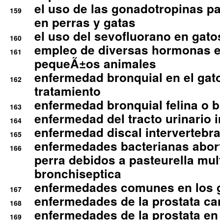
el uso de las gonadotropinas pa
159
en perras y gatas
el uso del sevofluorano en gato
160
empleo de diversas hormonas e
161
pequeÃ±os animales
enfermedad bronquial en el gat
162
tratamiento
enfermedad bronquial felina o br
163
enfermedad del tracto urinario in
164
enfermedad discal intervertebra
165
enfermedades bacterianas abort
166
perra debidos a pasteurella mul
bronchiseptica
enfermedades comunes en los 
167
enfermedades de la prostata ca
168
enfermedades de la prostata en 
169