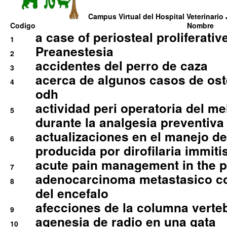
Campus Virtual del Hospital Veterinario 
Codigo
Nombre
a case of periosteal proliferative
1
Preanestesia
2
accidentes del perro de caza
3
acerca de algunos casos de oste
4
odh
actividad peri operatoria del 
5
durante la analgesia preventiva 
actualizaciones en el manejo de 
6
producida por dirofilaria immiti
acute pain management in the p
7
adenocarcinoma metastasico co
8
del encefalo
afecciones de la columna verte
9
agenesia de radio en una gata
10