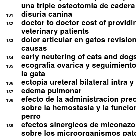
una triple osteotomia de cadera
disuria canina
131
doctor to doctor cost of providi
132
veterinary patients
dolor articular en gatos revisio
133
causas
early neutering of cats and dog
134
ecografia ovarica y seguimiento
135
la gata
ectopia ureteral bilateral intra 
136
edema pulmonar
137
efecto de la administracion pre
138
sobre la hemostasia y la funcion
perro
efectos sinergicos de miconazol
139
sobre los microorganismos pa