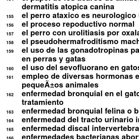
dermatitis atopica canina
el perro ataxico es neurologico
155
el proceso repoductivo normal
156
el perro con urolitiasis por oxal
157
el pseudohermafroditismo mac
158
el uso de las gonadotropinas pa
159
en perras y gatas
el uso del sevofluorano en gato
160
empleo de diversas hormonas e
161
pequeÃ±os animales
enfermedad bronquial en el gat
162
tratamiento
enfermedad bronquial felina o br
163
enfermedad del tracto urinario in
164
enfermedad discal intervertebra
165
enfermedades bacterianas abort
166