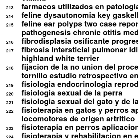
farmacos utilizados en patologia
213
feline dysautonomia key gaske
214
feline ear polyps two case repo
215
pathogenesis chronic otitis med
fibrodisplasia osificante progres
216
fibrosis intersticial pulmonar id
217
highland white terrier
fijacion de la no union del pro
218
tornillo estudio retrospectivo e
fisiologia endocrinologia reprod
219
fisiologia sexual de la perra
220
fisiologia sexual del gato y de l
221
fisioterapia en gatos y perros a
222
locomotores de origen artritico
fisioterapia en perros aplicacio
223
fisioterapia y rehabilitacion en 
224