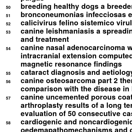
breeding healthy dogs a breede
50
bronconeumonias infecciosas 
51
calicivirus felino sistemico viru
52
canine leishmaniasis a spreadi
53
and treatment
canine nasal adenocarcinoma wi
54
intracranial extension comput
magnetic resonance findings
cataract diagnosis and aetiolog
55
canine osteosarcoma part 2 th
56
comparison with the disease i
canine uncemented porous coate
57
arthroplasty results of a long t
evaluation of 50 consecutive c
cardiogenic and noncardiogeni
58
oedemapathomechanisms and 