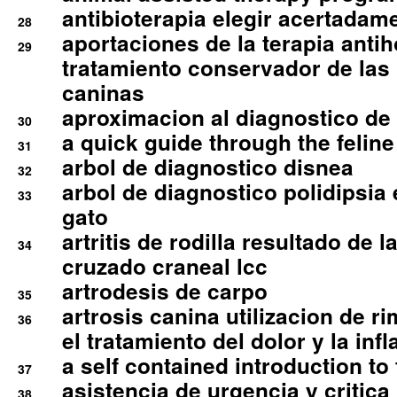
antibioterapia elegir acertadam
28
aportaciones de la terapia anti
29
tratamiento conservador de las 
caninas
aproximacion al diagnostico de p
30
a quick guide through the feli
31
arbol de diagnostico disnea
32
arbol de diagnostico polidipsia 
33
gato
artritis de rodilla resultado de 
34
cruzado craneal lcc
artrodesis de carpo
35
artrosis canina utilizacion de r
36
el tratamiento del dolor y la inf
a self contained introduction to
37
asistencia de urgencia y critica
38