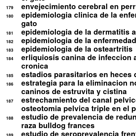
envejecimiento cerebral en per
179
epidemiologia clinica de la enf
180
gato
epidemiologia de la dermatitis 
181
epidemiologia de la enfermedad
182
epidemiologia de la osteartritis
183
erliquiosis canina de infeccio
184
cronica
estadios parasitarios en heces 
185
estrategia para la eliminacion n
186
caninos de estruvita y cistina
estrechamiento del canal pelvi
187
osteotomia pelvica triple en el 
estudio de prevalencia de redun
188
raza bulldog frances
estudio de seroprevalencia frent
189