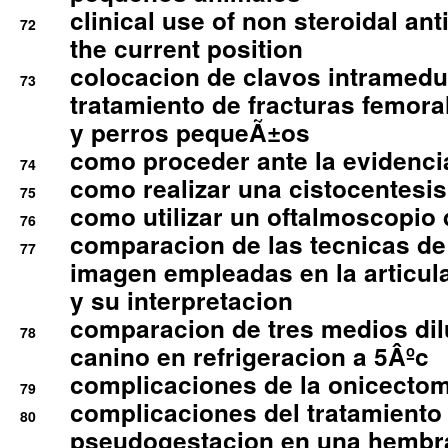
clinical use of non steroidal an
72
the current position
colocacion de clavos intramedu
73
tratamiento de fracturas femoral
y perros pequeÃ±os
como proceder ante la evidencia
74
como realizar una cistocentesis
75
como utilizar un oftalmoscopio 
76
comparacion de las tecnicas de
77
imagen empleadas en la articula
y su interpretacion
comparacion de tres medios di
78
canino en refrigeracion a 5Âºc
complicaciones de la onicectomi
79
complicaciones del tratamiento
80
pseudogestacion en una hembr