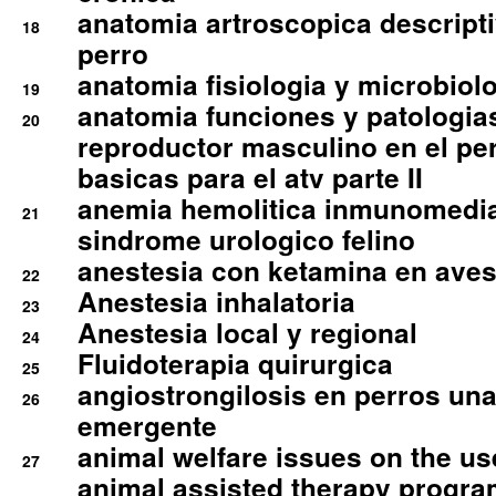
anatomia artroscopica descriptiv
18
perro
anatomia fisiologia y microbiolo
19
anatomia funciones y patologia
20
reproductor masculino en el per
basicas para el atv parte II
anemia hemolitica inmunomedia
21
sindrome urologico felino
anestesia con ketamina en aves 
22
Anestesia inhalatoria
23
Anestesia local y regional
24
Fluidoterapia quirurgica
25
angiostrongilosis en perros un
26
emergente
animal welfare issues on the use
27
animal assisted therapy progra