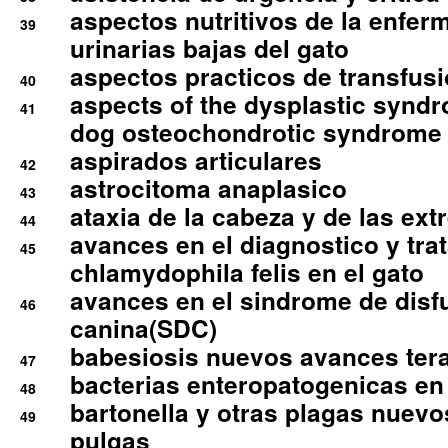
aspectos nutritivos de la enfer
39
urinarias bajas del gato
aspectos practicos de transfus
40
aspects of the dysplastic syndr
41
dog osteochondrotic syndrome
aspirados articulares
42
astrocitoma anaplasico
43
ataxia de la cabeza y de las ex
44
avances en el diagnostico y tra
45
chlamydophila felis en el gato
avances en el sindrome de disf
46
canina(SDC)
babesiosis nuevos avances ter
47
bacterias enteropatogenicas en
48
bartonella y otras plagas nuev
49
pulgas