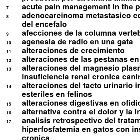
acute pain management in the p
7
adenocarcinoma metastasico co
8
del encefalo
afecciones de la columna verte
9
agenesia de radio en una gata
10
alteraciones de crecimiento
11
alteraciones de las pestanas en
12
alteraciones del magnesio plas
13
insuficiencia renal cronica cani
alteraciones del tacto urinario in
14
esteriles en felinos
alteraciones digestivas en ofidi
15
alternativa contra el dolor y la 
16
analisis retrospectivo del tratam
17
hiperfosfatemia en gatos con in
cronica