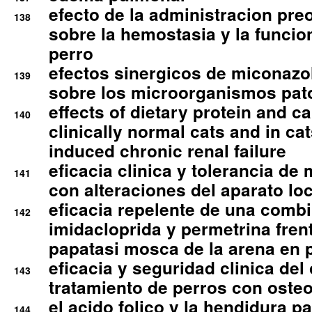
efecto de la administracion pre
138
sobre la hemostasia y la funcion
perro
efectos sinergicos de miconazol
139
sobre los microorganismos pa
effects of dietary protein and cal
140
clinically normal cats and in cat
induced chronic renal failure
eficacia clinica y tolerancia d
141
con alteraciones del aparato l
eficacia repelente de una comb
142
imidacloprida y permetrina fre
papatasi mosca de la arena en 
eficacia y seguridad clinica del
143
tratamiento de perros con osteoa
el acido folico y la hendidura pa
144