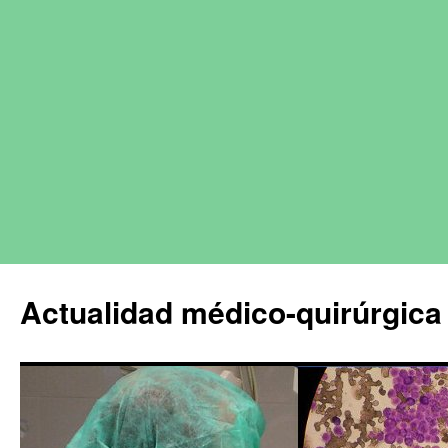
Actualidad médico-quirúrgica 