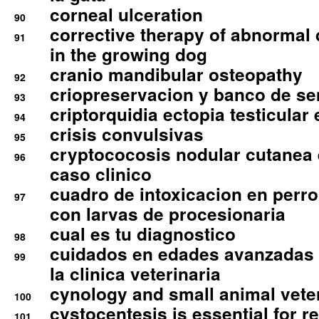
corneal ulceration
90
corrective therapy of abnormal
91
in the growing dog
cranio mandibular osteopathy
92
criopreservacion y banco de s
93
criptorquidia ectopia testicular 
94
crisis convulsivas
95
cryptococosis nodular cutanea
96
caso clinico
cuadro de intoxicacion en perro
97
con larvas de procesionaria
cual es tu diagnostico
98
cuidados en edades avanzadas
99
la clinica veterinaria
cynology and small animal vete
100
cystocentesis is essential for re
101