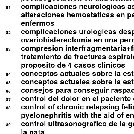
complicaciones neurologicas a
81
alteraciones hemostaticas en p
enfermos
complicaciones urologicas des
82
ovariohisterectomia en una per
compresion interfragmentaria+fi
83
tratamiento de fracturas espirale
proposito de 4 casos clinicos
conceptos actuales sobre la este
84
conceptos actuales sobre la este
85
consejos para conseguir raspad
86
control del dolor en el paciente 
87
control of chronic relapsing feli
88
pyelonephritis with the aid of e
control ultrasonografico de la g
89
la gata