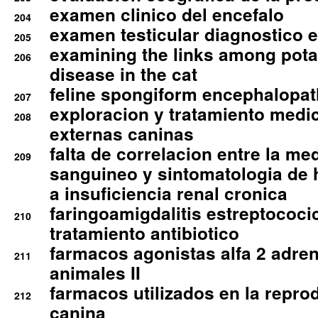
examen clinico del encefalo
204
examen testicular diagnostico 
205
examining the links among pota
206
disease in the cat
feline spongiform encephalopa
207
exploracion y tratamiento medico
208
externas caninas
falta de correlacion entre la me
209
sanguineo y sintomatologia de
a insuficiencia renal cronica
faringoamigdalitis estreptococic
210
tratamiento antibiotico
farmacos agonistas alfa 2 adr
211
animales II
farmacos utilizados en la repro
212
canina