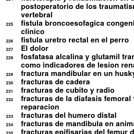
postoperatorio de los traumati
vertebral
fistula broncoesofagica congen
225
clinico
fistula uretro rectal en el perro
226
El dolor
227
fosfatasa alcalina y glutamil tr
228
como indicadores de lesion ren
fractura mandibular en un husk
229
fracturas de cadera
230
fracturas de cubito y radio
231
fracturas de la diafasis femoral
232
reparacion
fracturas del humero distal
233
fracturas de mandibula en ani
234
fracturas epifisarias del femur d
235