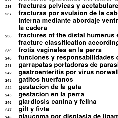
fracturas pelvicas y acetabulare
236
fracturas por avulsion de la cab
237
interna mediante abordaje ventra
la cadera
fractures of the distal humerus
238
fracture classification according
frotis vaginales en la perra
239
funciones y responsabilidades 
240
garrapatas portadoras de paras
241
gastroenteritis por virus norwal
242
gatitos huerfanos
243
gestacion de la gata
244
gestacion en la perra
245
giardiosis canina y felina
246
gift y fivte
247
glaucoma por displasia de liga
248