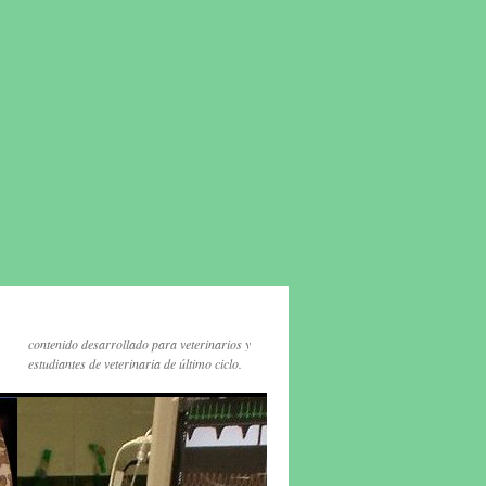
contenido desarrollado para veterinarios y
estudiantes de veterinaria de último ciclo.