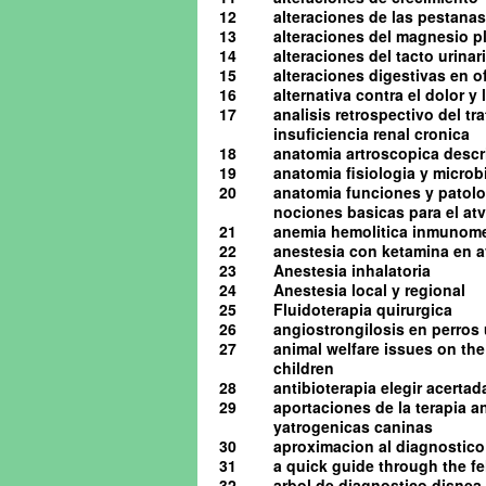
12
alteraciones de las pestanas
13
alteraciones del magnesio pl
14
alteraciones del tacto urinario
15
alteraciones digestivas en o
16
alternativa contra el dolor y
17
analisis retrospectivo del t
insuficiencia renal cronica
18
anatomia artroscopica descrip
19
anatomia fisiologia y microb
20
anatomia funciones y patolog
nociones basicas para el atv 
21
anemia hemolitica inmunome
22
anestesia con ketamina en av
23
Anestesia inhalatoria
24
Anestesia local y regional
25
Fluidoterapia quirurgica
26
angiostrongilosis en perro
27
animal welfare issues on the
children
28
antibioterapia elegir acerta
29
aportaciones de la terapia a
yatrogenicas caninas
30
aproximacion al diagnostico 
31
a quick guide through the 
32
arbol de diagnostico disnea