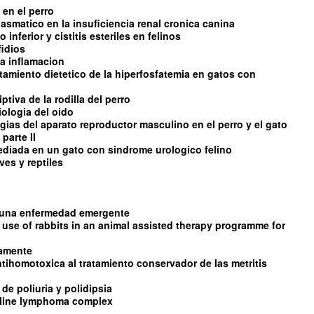
 en el perro
asmatico en la insuficiencia renal cronica canina
 inferior y cistitis esteriles en felinos
fidios
 la inflamacion
ratamiento dietetico de la hiperfosfatemia en gatos con
tiva de la rodilla del perro
iologia del oido
ias del aparato reproductor masculino en el perro y el gato
parte II
diada en un gato con sindrome urologico felino
es y reptiles
s una enfermedad emergente
 use of rabbits in an animal assisted therapy programme for
damente
ntihomotoxica al tratamiento conservador de las metritis
de poliuria y polidipsia
feline lymphoma complex