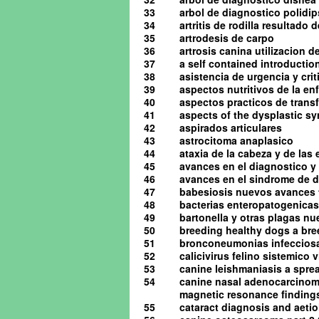
33
arbol de diagnostico polidip
34
artritis de rodilla resultado
35
artrodesis de carpo
36
artrosis canina utilizacion d
37
a self contained introduction
38
asistencia de urgencia y cri
39
aspectos nutritivos de la en
40
aspectos practicos de tran
41
aspects of the dysplastic s
42
aspirados articulares
43
astrocitoma anaplasico
44
ataxia de la cabeza y de las
45
avances en el diagnostico y 
46
avances en el sindrome de d
47
babesiosis nuevos avances 
48
bacterias enteropatogenicas
49
bartonella y otras plagas n
50
breeding healthy dogs a bre
51
bronconeumonias infeccios
52
calicivirus felino sistemico v
53
canine leishmaniasis a spre
54
canine nasal adenocarcinom
magnetic resonance finding
55
cataract diagnosis and aeti