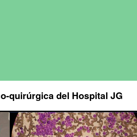
o-quirúrgica del Hospital JG