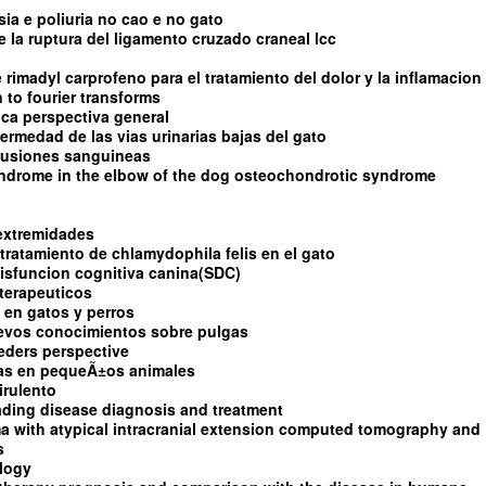
sia e poliuria no cao e no gato
 de la ruptura del ligamento cruzado craneal lcc
e rimadyl carprofeno para el tratamiento del dolor y la inflamacion
 to fourier transforms
tica perspectiva general
fermedad de las vias urinarias bajas del gato
sfusiones sanguineas
yndrome in the elbow of the dog osteochondrotic syndrome
 extremidades
tratamiento de chlamydophila felis en el gato
isfuncion cognitiva canina(SDC)
terapeuticos
 en gatos y perros
uevos conocimientos sobre pulgas
eders perspective
as en pequeÃ±os animales
irulento
ading disease diagnosis and treatment
a with atypical intracranial extension computed tomography and
s
ology