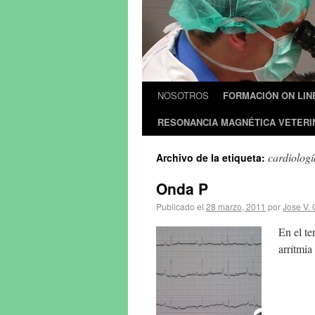
NOSOTROS
FORMACIÓN ON LIN
RESONANCIA MAGNÉTICA VETERI
cardiolog
Archivo de la etiqueta:
Onda P
Publicado el
28 marzo, 2011
por
Jose V. 
En el te
arrítmia