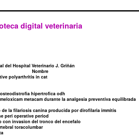
oteca digital veterinaria
l del Hospital Veterinario J. Griñán
Nombre
tive polyarthritis in cat
steodistrofia hipertrofica odh
l meloxicam metacam durante la analgesia preventiva equilibrada
de la filariosis canina producida por dirofilaria immitis
e peri operative period
con invasion del tronco del encefalo
rtebral toracolumbar
ta