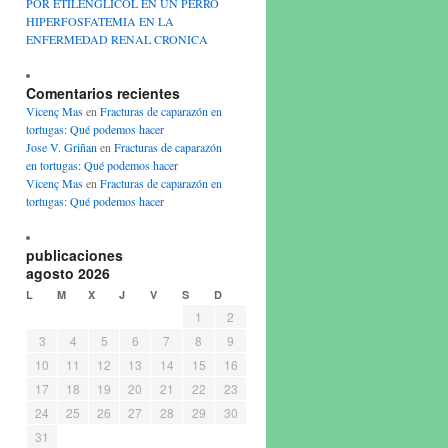
POR ETILENGLICOL EN UN PERRO
HIPERFOSFATEMIA EN LA
ENFERMEDAD RENAL CRONICA
Comentarios recientes
Vicenç Mas
en
Fracturas de caparazón en
tortugas: Qué podemos hacer
Jose V. Griñan
en
Fracturas de caparazón
en tortugas: Qué podemos hacer
Vicenç Mas
en
Fracturas de caparazón en
tortugas: Qué podemos hacer
publicaciones
agosto 2026
L
M
X
J
V
S
D
1
2
3
4
5
6
7
8
9
10
11
12
13
14
15
16
17
18
19
20
21
22
23
24
25
26
27
28
29
30
31