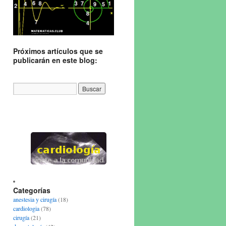
Próximos artículos que se
publicarán en este blog:
Categorías
anestesia y cirugía
(18)
cardiologia
(78)
cirugía
(21)