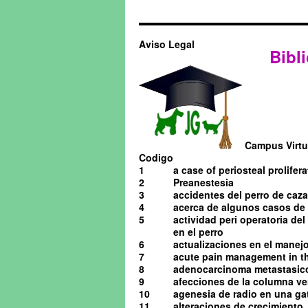
Aviso Legal
Bibli
Campus Virtua
Codigo
1
a case of periosteal prolifera
2
Preanestesia
3
accidentes del perro de caza
4
acerca de algunos casos de o
5
actividad peri operatoria de
en el perro
6
actualizaciones en el manejo 
7
acute pain management in th
8
adenocarcinoma metastasico 
9
afecciones de la columna ve
10
agenesia de radio en una ga
11
alteraciones de crecimiento