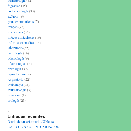
dermatología
(42)
digestivo
(45)
endocrinología
(30)
exóticos
(99)
grandes mamíferos
(7)
imagen
(93)
infecciosas
(33)
infecto-contagiosas
(16)
Informática medica
(13)
laboratorio
(52)
neurología
(16)
odontología
(6)
oftalmología
(16)
oncología
(39)
reproducción
(38)
respiratorio
(22)
toxicología
(24)
traumatología
(7)
urgencias
(19)
urología
(23)
Entradas recientes
Diario de un veterinario JGHouse
CASO CLINICO: INTOXICACION