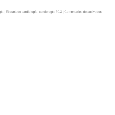
gía
|
Etiquetado
cardiología
,
cardiología ECG
|
Comentarios desactivados