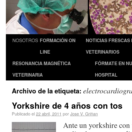
NOSOTROS
FORMACIÓN ON
NOTICIAS FRESCAS
LINE
VETERINARIOS
RESONANCIA MAGNÉTICA
FÓRMATE EN N
VETERINARIA
HOSPITAL
electrocardiog
Archivo de la etiqueta:
Yorkshire de 4 años con tos
Publicado el
22 abril, 2011
por
Jose V. Griñan
Ante un yorkshire con 