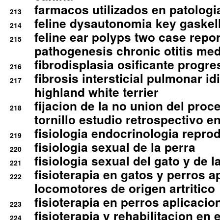
farmacos utilizados en patologia
213
feline dysautonomia key gaske
214
feline ear polyps two case repo
215
pathogenesis chronic otitis med
fibrodisplasia osificante progres
216
fibrosis intersticial pulmonar id
217
highland white terrier
fijacion de la no union del pro
218
tornillo estudio retrospectivo e
fisiologia endocrinologia reprod
219
fisiologia sexual de la perra
220
fisiologia sexual del gato y de l
221
fisioterapia en gatos y perros a
222
locomotores de origen artritico
fisioterapia en perros aplicacio
223
fisioterapia y rehabilitacion en 
224