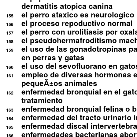
dermatitis atopica canina
el perro ataxico es neurologico
155
el proceso repoductivo normal
156
el perro con urolitiasis por oxal
157
el pseudohermafroditismo mac
158
el uso de las gonadotropinas pa
159
en perras y gatas
el uso del sevofluorano en gato
160
empleo de diversas hormonas e
161
pequeÃ±os animales
enfermedad bronquial en el gat
162
tratamiento
enfermedad bronquial felina o br
163
enfermedad del tracto urinario in
164
enfermedad discal intervertebra
165
enfermedades bacterianas abort
166