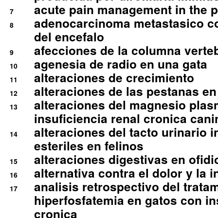
acute pain management in the p
7
adenocarcinoma metastasico co
8
del encefalo
afecciones de la columna verte
9
agenesia de radio en una gata
10
alteraciones de crecimiento
11
alteraciones de las pestanas en
12
alteraciones del magnesio plas
13
insuficiencia renal cronica cani
alteraciones del tacto urinario in
14
esteriles en felinos
alteraciones digestivas en ofidi
15
alternativa contra el dolor y la 
16
analisis retrospectivo del tratam
17
hiperfosfatemia en gatos con in
cronica