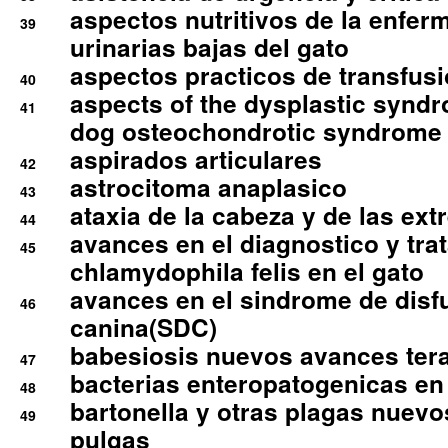
aspectos nutritivos de la enfer
39
urinarias bajas del gato
aspectos practicos de transfus
40
aspects of the dysplastic syndr
41
dog osteochondrotic syndrome
aspirados articulares
42
astrocitoma anaplasico
43
ataxia de la cabeza y de las ex
44
avances en el diagnostico y tra
45
chlamydophila felis en el gato
avances en el sindrome de disf
46
canina(SDC)
babesiosis nuevos avances ter
47
bacterias enteropatogenicas en
48
bartonella y otras plagas nuev
49
pulgas