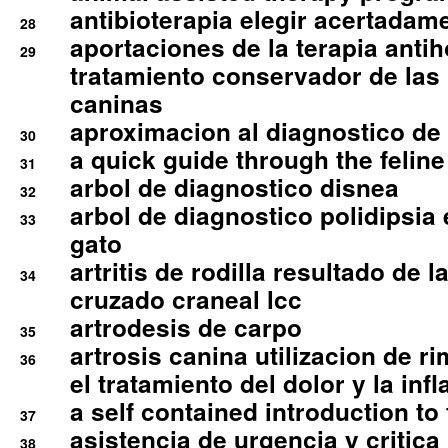
antibioterapia elegir acertadam
28
aportaciones de la terapia anti
29
tratamiento conservador de las 
caninas
aproximacion al diagnostico de p
30
a quick guide through the feli
31
arbol de diagnostico disnea
32
arbol de diagnostico polidipsia 
33
gato
artritis de rodilla resultado de 
34
cruzado craneal lcc
artrodesis de carpo
35
artrosis canina utilizacion de r
36
el tratamiento del dolor y la inf
a self contained introduction to
37
asistencia de urgencia y critica
38