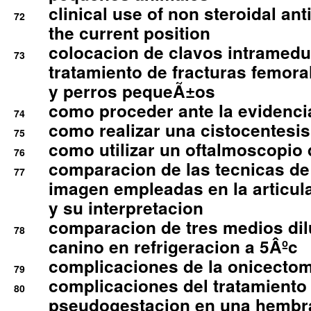
clinical use of non steroidal an
72
the current position
colocacion de clavos intramedu
73
tratamiento de fracturas femoral
y perros pequeÃ±os
como proceder ante la evidencia
74
como realizar una cistocentesis
75
como utilizar un oftalmoscopio 
76
comparacion de las tecnicas de
77
imagen empleadas en la articula
y su interpretacion
comparacion de tres medios di
78
canino en refrigeracion a 5Âºc
complicaciones de la onicectomi
79
complicaciones del tratamiento
80
pseudogestacion en una hembr