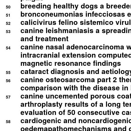
breeding healthy dogs a breede
50
bronconeumonias infecciosas 
51
calicivirus felino sistemico viru
52
canine leishmaniasis a spreadi
53
and treatment
canine nasal adenocarcinoma wi
54
intracranial extension comput
magnetic resonance findings
cataract diagnosis and aetiolog
55
canine osteosarcoma part 2 th
56
comparison with the disease i
canine uncemented porous coate
57
arthroplasty results of a long t
evaluation of 50 consecutive c
cardiogenic and noncardiogeni
58
oedemapathomechanisms and 