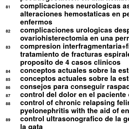
complicaciones neurologicas a
81
alteraciones hemostaticas en p
enfermos
complicaciones urologicas des
82
ovariohisterectomia en una per
compresion interfragmentaria+fi
83
tratamiento de fracturas espirale
proposito de 4 casos clinicos
conceptos actuales sobre la este
84
conceptos actuales sobre la este
85
consejos para conseguir raspad
86
control del dolor en el paciente 
87
control of chronic relapsing feli
88
pyelonephritis with the aid of e
control ultrasonografico de la g
89
la gata