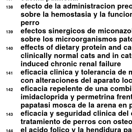
efecto de la administracion pre
138
sobre la hemostasia y la funcion
perro
efectos sinergicos de miconazol
139
sobre los microorganismos pa
effects of dietary protein and cal
140
clinically normal cats and in cat
induced chronic renal failure
eficacia clinica y tolerancia d
141
con alteraciones del aparato l
eficacia repelente de una comb
142
imidacloprida y permetrina fre
papatasi mosca de la arena en 
eficacia y seguridad clinica del
143
tratamiento de perros con osteoa
el acido folico y la hendidura pa
144