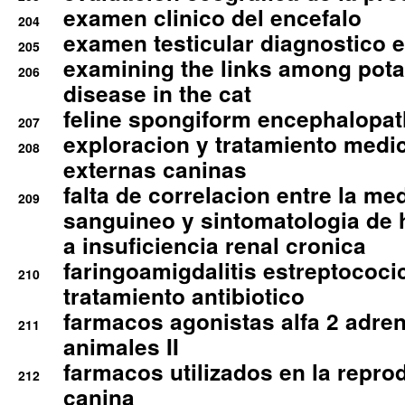
examen clinico del encefalo
204
examen testicular diagnostico 
205
examining the links among pota
206
disease in the cat
feline spongiform encephalopa
207
exploracion y tratamiento medico
208
externas caninas
falta de correlacion entre la me
209
sanguineo y sintomatologia de
a insuficiencia renal cronica
faringoamigdalitis estreptococic
210
tratamiento antibiotico
farmacos agonistas alfa 2 adr
211
animales II
farmacos utilizados en la repro
212
canina