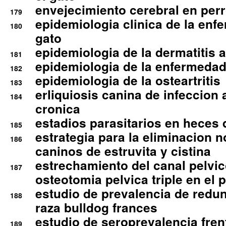
envejecimiento cerebral en per
179
epidemiologia clinica de la enf
180
gato
epidemiologia de la dermatitis 
181
epidemiologia de la enfermedad
182
epidemiologia de la osteartritis
183
erliquiosis canina de infeccio
184
cronica
estadios parasitarios en heces 
185
estrategia para la eliminacion n
186
caninos de estruvita y cistina
estrechamiento del canal pelvi
187
osteotomia pelvica triple en el 
estudio de prevalencia de redun
188
raza bulldog frances
estudio de seroprevalencia frent
189