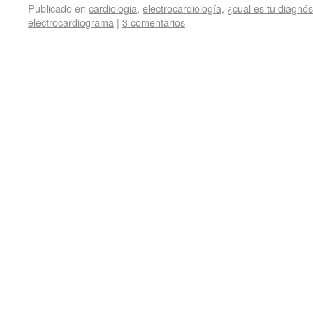
Publicado en
cardiologia
,
electrocardiología
,
¿cual es tu diagnós
electrocardiograma
|
3 comentarios