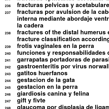
fracturas pelvicas y acetabulare
236
fracturas por avulsion de la cab
237
interna mediante abordaje ventra
la cadera
fractures of the distal humerus
238
fracture classification according
frotis vaginales en la perra
239
funciones y responsabilidades 
240
garrapatas portadoras de paras
241
gastroenteritis por virus norwal
242
gatitos huerfanos
243
gestacion de la gata
244
gestacion en la perra
245
giardiosis canina y felina
246
gift y fivte
247
glaucoma por displasia de liga
248