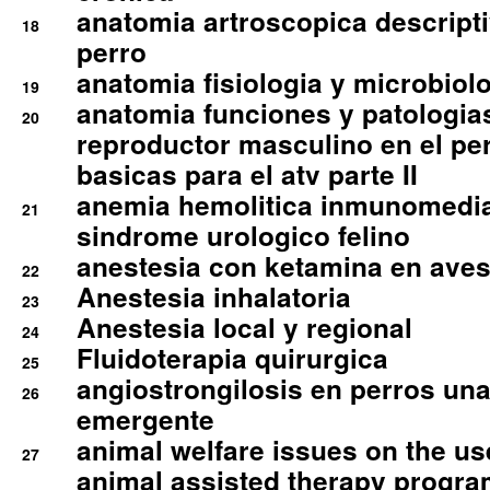
anatomia artroscopica descriptiv
18
perro
anatomia fisiologia y microbiolo
19
anatomia funciones y patologia
20
reproductor masculino en el per
basicas para el atv parte II
anemia hemolitica inmunomedia
21
sindrome urologico felino
anestesia con ketamina en aves 
22
Anestesia inhalatoria
23
Anestesia local y regional
24
Fluidoterapia quirurgica
25
angiostrongilosis en perros un
26
emergente
animal welfare issues on the use
27
animal assisted therapy progra