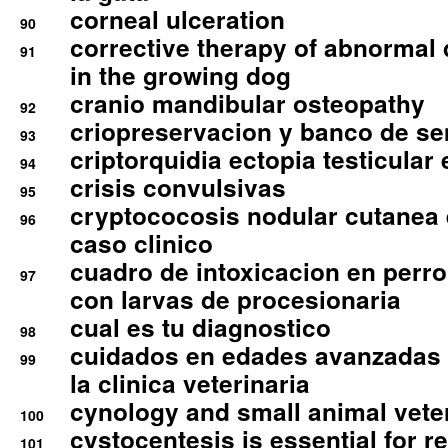
corneal ulceration
90
corrective therapy of abnormal
91
in the growing dog
cranio mandibular osteopathy
92
criopreservacion y banco de s
93
criptorquidia ectopia testicular 
94
crisis convulsivas
95
cryptococosis nodular cutanea
96
caso clinico
cuadro de intoxicacion en perro
97
con larvas de procesionaria
cual es tu diagnostico
98
cuidados en edades avanzadas
99
la clinica veterinaria
cynology and small animal vete
100
cystocentesis is essential for re
101