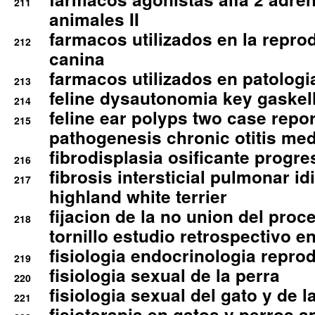
211
animales II
farmacos utilizados en la repro
212
canina
farmacos utilizados en patologia
213
feline dysautonomia key gaske
214
feline ear polyps two case repo
215
pathogenesis chronic otitis med
fibrodisplasia osificante progres
216
fibrosis intersticial pulmonar id
217
highland white terrier
fijacion de la no union del pro
218
tornillo estudio retrospectivo e
fisiologia endocrinologia reprod
219
fisiologia sexual de la perra
220
fisiologia sexual del gato y de l
221
fisioterapia en gatos y perros a