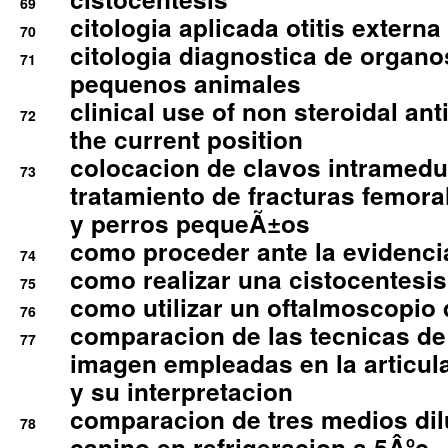
69
citologia aplicada otitis externa
70
citologia diagnostica de organ
71
pequenos animales
clinical use of non steroidal an
72
the current position
colocacion de clavos intramedu
73
tratamiento de fracturas femoral
y perros pequeÃ±os
como proceder ante la evidencia
74
como realizar una cistocentesis
75
como utilizar un oftalmoscopio 
76
comparacion de las tecnicas de
77
imagen empleadas en la articula
y su interpretacion
comparacion de tres medios di
78
canino en refrigeracion a 5Âºc