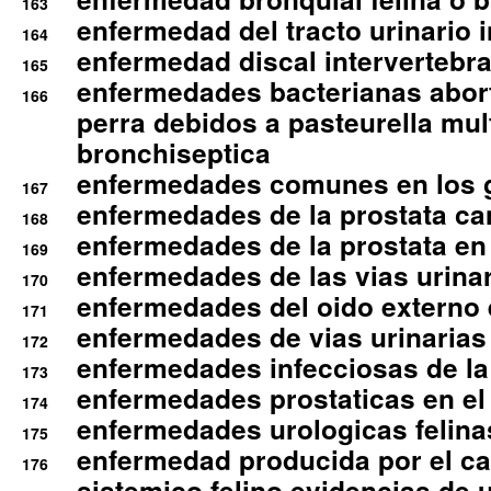
163
enfermedad del tracto urinario in
164
enfermedad discal intervertebra
165
enfermedades bacterianas abort
166
perra debidos a pasteurella mul
bronchiseptica
enfermedades comunes en los 
167
enfermedades de la prostata ca
168
enfermedades de la prostata en 
169
enfermedades de las vias urinari
170
enfermedades del oido externo 
171
enfermedades de vias urinarias
172
enfermedades infecciosas de la 
173
enfermedades prostaticas en el
174
enfermedades urologicas felina
175
enfermedad producida por el cal
176
sistemico felino evidencias de 