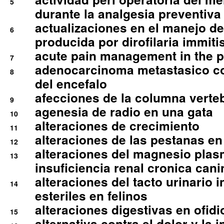
5
durante la analgesia preventiva 
actualizaciones en el manejo de 
6
producida por dirofilaria immiti
acute pain management in the p
7
adenocarcinoma metastasico co
8
del encefalo
afecciones de la columna verte
9
agenesia de radio en una gata
10
alteraciones de crecimiento
11
alteraciones de las pestanas en
12
alteraciones del magnesio plas
13
insuficiencia renal cronica cani
alteraciones del tacto urinario in
14
esteriles en felinos
alteraciones digestivas en ofidi
15
alternativa contra el dolor y la 