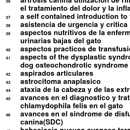
36
el tratamiento del dolor y la inf
a self contained introduction to
37
asistencia de urgencia y critica
38
aspectos nutritivos de la enfer
39
urinarias bajas del gato
aspectos practicos de transfus
40
aspects of the dysplastic syndr
41
dog osteochondrotic syndrome
aspirados articulares
42
astrocitoma anaplasico
43
ataxia de la cabeza y de las ex
44
avances en el diagnostico y tra
45
chlamydophila felis en el gato
avances en el sindrome de disf
46
canina(SDC)
babesiosis nuevos avances ter