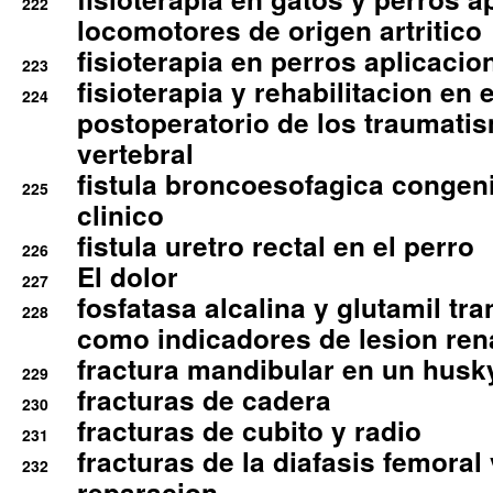
222
locomotores de origen artritico
fisioterapia en perros aplicacio
223
fisioterapia y rehabilitacion en 
224
postoperatorio de los traumati
vertebral
fistula broncoesofagica congen
225
clinico
fistula uretro rectal en el perro
226
El dolor
227
fosfatasa alcalina y glutamil tr
228
como indicadores de lesion ren
fractura mandibular en un husk
229
fracturas de cadera
230
fracturas de cubito y radio
231
fracturas de la diafasis femoral
232
reparacion