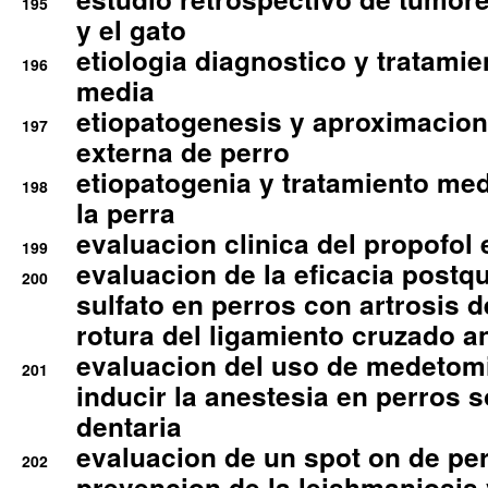
195
y el gato
etiologia diagnostico y tratamie
196
media
etiopatogenesis y aproximacion c
197
externa de perro
etiopatogenia y tratamiento med
198
la perra
evaluacion clinica del propofol 
199
evaluacion de la eficacia postqu
200
sulfato en perros con artrosis d
rotura del ligamiento cruzado an
evaluacion del uso de medetomi
201
inducir la anestesia en perros 
dentaria
evaluacion de un spot on de per
202
prevencion de la leishmaniosis 