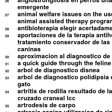
26
emergente
animal welfare issues on the use
27
animal assisted therapy progra
antibioterapia elegir acertadam
28
aportaciones de la terapia anti
29
tratamiento conservador de las 
caninas
aproximacion al diagnostico de p
30
a quick guide through the feli
31
arbol de diagnostico disnea
32
arbol de diagnostico polidipsia 
33
gato
artritis de rodilla resultado de 
34
cruzado craneal lcc
artrodesis de carpo
35
artrosis canina utilizacion de r