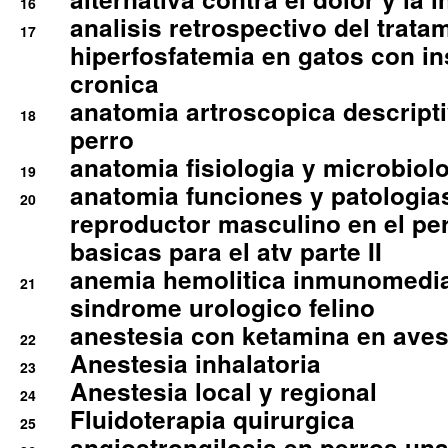
16
analisis retrospectivo del tratam
17
hiperfosfatemia en gatos con in
cronica
anatomia artroscopica descriptiv
18
perro
anatomia fisiologia y microbiolo
19
anatomia funciones y patologia
20
reproductor masculino en el per
basicas para el atv parte II
anemia hemolitica inmunomedia
21
sindrome urologico felino
anestesia con ketamina en aves 
22
Anestesia inhalatoria
23
Anestesia local y regional
24
Fluidoterapia quirurgica
25
angiostrongilosis en perros un