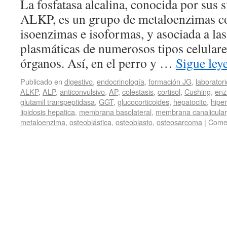
La fosfatasa alcalina, conocida por sus 
ALKP, es un grupo de metaloenzimas c
isoenzimas e isoformas, y asociada a l
plasmáticas de numerosos tipos celulare
órganos. Así, en el perro y …
Sigue le
Publicado en
digestivo
,
endocrinología
,
formación JG
,
laboratori
ALKP
,
ALP
,
anticonvulsivo
,
AP
,
colestasis
,
cortisol
,
Cushing
,
enz
glutamil transpeptidasa
,
GGT
,
glucocorticoides
,
hepatocito
,
hiper
lipidosis hepatica
,
membrana basolateral
,
membrana canalicular
metaloenzima
,
osteoblástica
,
osteoblasto
,
osteosarcoma
|
Comen