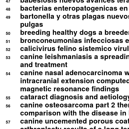
47
bacterias enteropatogenicas en
48
bartonella y otras plagas nuev
49
pulgas
breeding healthy dogs a breede
50
bronconeumonias infecciosas 
51
calicivirus felino sistemico viru
52
canine leishmaniasis a spreadi
53
and treatment
canine nasal adenocarcinoma wi
54
intracranial extension comput
magnetic resonance findings
cataract diagnosis and aetiolog
55
canine osteosarcoma part 2 th
56
comparison with the disease i
canine uncemented porous coate
57
arthroplasty results of a long t