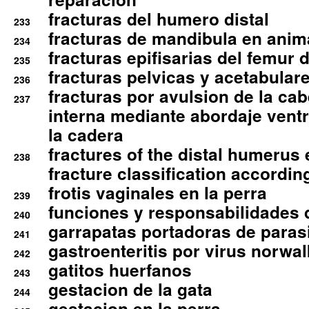
fracturas del humero distal
233
fracturas de mandibula en ani
234
fracturas epifisarias del femur d
235
fracturas pelvicas y acetabulare
236
fracturas por avulsion de la cab
237
interna mediante abordaje ventra
la cadera
fractures of the distal humerus
238
fracture classification according
frotis vaginales en la perra
239
funciones y responsabilidades 
240
garrapatas portadoras de paras
241
gastroenteritis por virus norwal
242
gatitos huerfanos
243
gestacion de la gata
244
gestacion en la perra