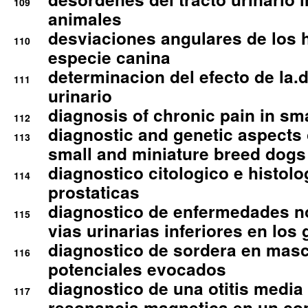
109
animales
desviaciones angulares de los 
110
especie canina
determinacion del efecto de la.d
111
urinario
diagnosis of chronic pain in sm
112
diagnostic and genetic aspects o
113
small and miniature breed dogs 
diagnostico citologico e histolo
114
prostaticas
diagnostico de enfermedades no
115
vias urinarias inferiores en los 
diagnostico de sordera en mas
116
potenciales evocados
diagnostico de una otitis media
117
resonancia magnetica en un co