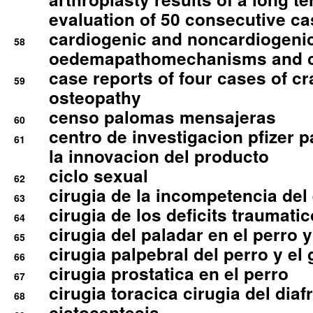
evaluation of 50 consecutive c
cardiogenic and noncardiogeni
58
oedemapathomechanisms and 
case reports of four cases of c
59
osteopathy
censo palomas mensajeras
60
centro de investigacion pfizer p
61
la innovacion del producto
ciclo sexual
62
cirugia de la incompetencia del 
63
cirugia de los deficits traumati
64
cirugia del paladar en el perro y
65
cirugia palpebral del perro y el 
66
cirugia prostatica en el perro
67
cirugia toracica cirugia del dia
68
cistocentesis