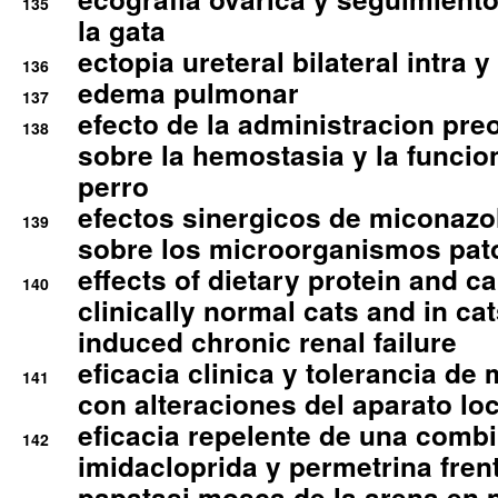
135
la gata
ectopia ureteral bilateral intra 
136
edema pulmonar
137
efecto de la administracion pre
138
sobre la hemostasia y la funcion
perro
efectos sinergicos de miconazol
139
sobre los microorganismos pa
effects of dietary protein and cal
140
clinically normal cats and in cat
induced chronic renal failure
eficacia clinica y tolerancia d
141
con alteraciones del aparato l
eficacia repelente de una comb
142
imidacloprida y permetrina fre
papatasi mosca de la arena en 