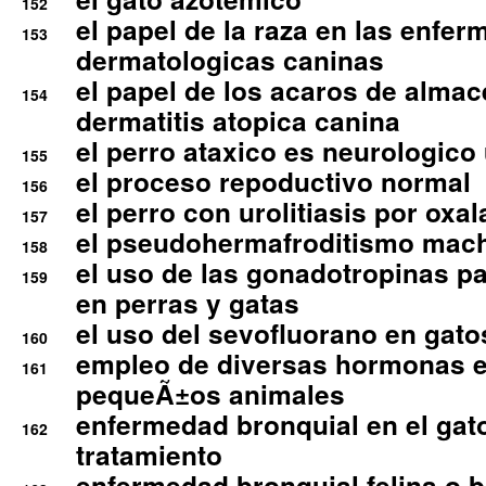
152
el papel de la raza en las enfe
153
dermatologicas caninas
el papel de los acaros de alma
154
dermatitis atopica canina
el perro ataxico es neurologico
155
el proceso repoductivo normal
156
el perro con urolitiasis por oxal
157
el pseudohermafroditismo mac
158
el uso de las gonadotropinas pa
159
en perras y gatas
el uso del sevofluorano en gato
160
empleo de diversas hormonas e
161
pequeÃ±os animales
enfermedad bronquial en el gat
162
tratamiento
enfermedad bronquial felina o br