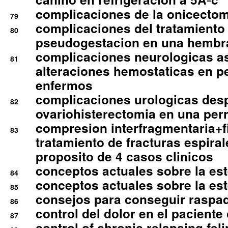
complicaciones de la onicectomi
79
complicaciones del tratamiento
80
pseudogestacion en una hembr
complicaciones neurologicas a
81
alteraciones hemostaticas en p
enfermos
complicaciones urologicas des
82
ovariohisterectomia en una per
compresion interfragmentaria+fi
83
tratamiento de fracturas espirale
proposito de 4 casos clinicos
conceptos actuales sobre la este
84
conceptos actuales sobre la este
85
consejos para conseguir raspad
86
control del dolor en el paciente 
87
control of chronic relapsing feli