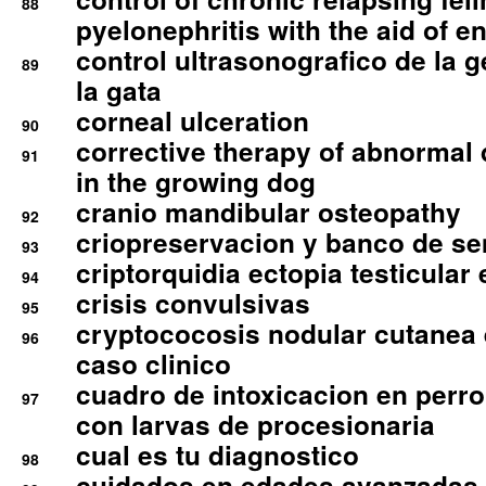
88
pyelonephritis with the aid of e
control ultrasonografico de la g
89
la gata
corneal ulceration
90
corrective therapy of abnormal
91
in the growing dog
cranio mandibular osteopathy
92
criopreservacion y banco de s
93
criptorquidia ectopia testicular 
94
crisis convulsivas
95
cryptococosis nodular cutanea
96
caso clinico
cuadro de intoxicacion en perro
97
con larvas de procesionaria
cual es tu diagnostico
98
cuidados en edades avanzadas