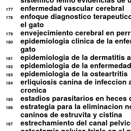
enfermedad vascular cerebral
177
enfoque diagnostico terapeutico 
178
el gato
envejecimiento cerebral en per
179
epidemiologia clinica de la enf
180
gato
epidemiologia de la dermatitis 
181
epidemiologia de la enfermedad
182
epidemiologia de la osteartritis
183
erliquiosis canina de infeccio
184
cronica
estadios parasitarios en heces 
185
estrategia para la eliminacion n
186
caninos de estruvita y cistina
estrechamiento del canal pelvi
187
osteotomia pelvica triple en el 