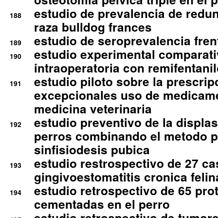
estudio de prevalencia de redun
188
raza bulldog frances
estudio de seroprevalencia frent
189
estudio experimental comparati
190
intraoperatoria con remifentanil
estudio piloto sobre la prescrip
191
excepcionales uso de medicam
medicina veterinaria
estudio preventivo de la displa
192
perros combinando el metodo p
sinfisiodesis pubica
estudio restrospectivo de 27 c
193
gingivoestomatitis cronica felin
estudio retrospectivo de 65 pro
194
cementadas en el perro
estudio retrospectivo de tumore