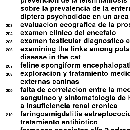
sobre la prevalencia de la enfe
diptera psychodidae en un are
evaluacion ecografica de la pro
203
examen clinico del encefalo
204
examen testicular diagnostico 
205
examining the links among pota
206
disease in the cat
feline spongiform encephalopa
207
exploracion y tratamiento medico
208
externas caninas
falta de correlacion entre la me
209
sanguineo y sintomatologia de
a insuficiencia renal cronica
faringoamigdalitis estreptococic
210
tratamiento antibiotico
farmacos agonistas alfa 2 adr