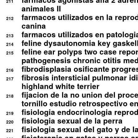
211
animales II
farmacos utilizados en la repro
212
canina
farmacos utilizados en patologia
213
feline dysautonomia key gaske
214
feline ear polyps two case repo
215
pathogenesis chronic otitis med
fibrodisplasia osificante progres
216
fibrosis intersticial pulmonar id
217
highland white terrier
fijacion de la no union del pro
218
tornillo estudio retrospectivo e
fisiologia endocrinologia reprod
219
fisiologia sexual de la perra
220
fisiologia sexual del gato y de l
221
fisioterapia en gatos y perros a