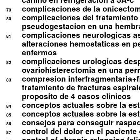
complicaciones de la onicectomi
79
complicaciones del tratamiento
80
pseudogestacion en una hembr
complicaciones neurologicas a
81
alteraciones hemostaticas en p
enfermos
complicaciones urologicas des
82
ovariohisterectomia en una per
compresion interfragmentaria+fi
83
tratamiento de fracturas espirale
proposito de 4 casos clinicos
conceptos actuales sobre la este
84
conceptos actuales sobre la este
85
consejos para conseguir raspad
86
control del dolor en el paciente 
87
control of chronic relapsing feli