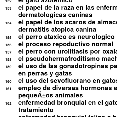
152
el papel de la raza en las enfe
153
dermatologicas caninas
el papel de los acaros de alma
154
dermatitis atopica canina
el perro ataxico es neurologico
155
el proceso repoductivo normal
156
el perro con urolitiasis por oxal
157
el pseudohermafroditismo mac
158
el uso de las gonadotropinas pa
159
en perras y gatas
el uso del sevofluorano en gato
160
empleo de diversas hormonas e
161
pequeÃ±os animales
enfermedad bronquial en el gat
162
tratamiento
enfermedad bronquial felina o br