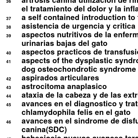
36
el tratamiento del dolor y la inf
a self contained introduction to
37
asistencia de urgencia y critica
38
aspectos nutritivos de la enfer
39
urinarias bajas del gato
aspectos practicos de transfus
40
aspects of the dysplastic syndr
41
dog osteochondrotic syndrome
aspirados articulares
42
astrocitoma anaplasico
43
ataxia de la cabeza y de las ex
44
avances en el diagnostico y tra
45
chlamydophila felis en el gato
avances en el sindrome de disf
46
canina(SDC)
babesiosis nuevos avances ter