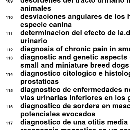
109
animales
desviaciones angulares de los 
110
especie canina
determinacion del efecto de la.d
111
urinario
diagnosis of chronic pain in sm
112
diagnostic and genetic aspects o
113
small and miniature breed dogs 
diagnostico citologico e histolo
114
prostaticas
diagnostico de enfermedades no
115
vias urinarias inferiores en los 
diagnostico de sordera en mas
116
potenciales evocados
diagnostico de una otitis media
117
resonancia magnetica en un co