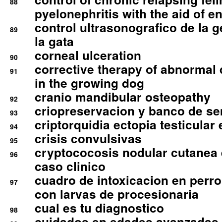
88
pyelonephritis with the aid of e
control ultrasonografico de la g
89
la gata
corneal ulceration
90
corrective therapy of abnormal
91
in the growing dog
cranio mandibular osteopathy
92
criopreservacion y banco de s
93
criptorquidia ectopia testicular 
94
crisis convulsivas
95
cryptococosis nodular cutanea
96
caso clinico
cuadro de intoxicacion en perro
97
con larvas de procesionaria
cual es tu diagnostico
98
cuidados en edades avanzadas