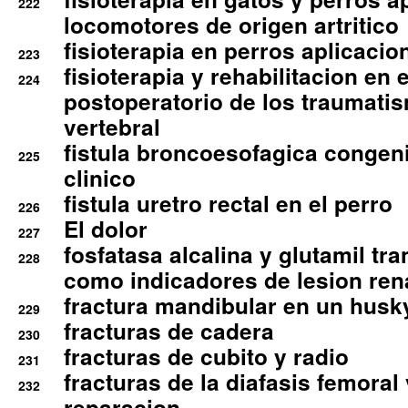
222
locomotores de origen artritico
fisioterapia en perros aplicacio
223
fisioterapia y rehabilitacion en 
224
postoperatorio de los traumati
vertebral
fistula broncoesofagica congen
225
clinico
fistula uretro rectal en el perro
226
El dolor
227
fosfatasa alcalina y glutamil tr
228
como indicadores de lesion ren
fractura mandibular en un husk
229
fracturas de cadera
230
fracturas de cubito y radio
231
fracturas de la diafasis femoral
232
reparacion