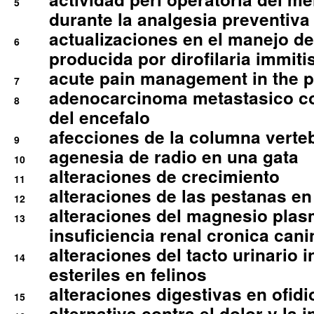
5
durante la analgesia preventiva 
actualizaciones en el manejo de 
6
producida por dirofilaria immiti
acute pain management in the p
7
adenocarcinoma metastasico co
8
del encefalo
afecciones de la columna verte
9
agenesia de radio en una gata
10
alteraciones de crecimiento
11
alteraciones de las pestanas en
12
alteraciones del magnesio plas
13
insuficiencia renal cronica cani
alteraciones del tacto urinario in
14
esteriles en felinos
alteraciones digestivas en ofidi
15
alternativa contra el dolor y la 