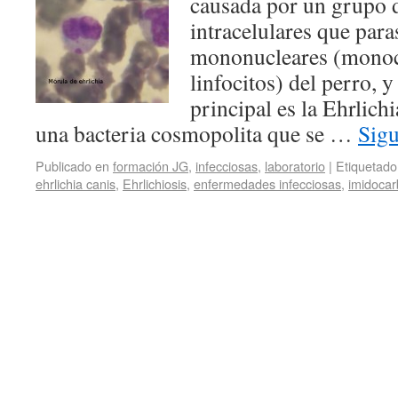
causada por un grupo d
intracelulares que paras
mononucleares (monoc
linfocitos) del perro, 
principal es la Ehrlichi
una bacteria cosmopolita que se …
Sig
Publicado en
formación JG
,
infecciosas
,
laboratorio
|
Etiquetado
ehrlichia canis
,
Ehrlichiosis
,
enfermedades infecciosas
,
imidocar