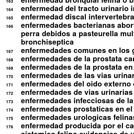
163
enfermedad del tracto urinario in
164
enfermedad discal intervertebra
165
enfermedades bacterianas abort
166
perra debidos a pasteurella mul
bronchiseptica
enfermedades comunes en los 
167
enfermedades de la prostata ca
168
enfermedades de la prostata en 
169
enfermedades de las vias urinari
170
enfermedades del oido externo 
171
enfermedades de vias urinarias
172
enfermedades infecciosas de la 
173
enfermedades prostaticas en el
174
enfermedades urologicas felina
175
enfermedad producida por el cal
176
sistemico felino evidencias de 