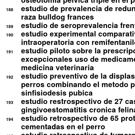
estudio de prevalencia de redun
188
raza bulldog frances
estudio de seroprevalencia frent
189
estudio experimental comparati
190
intraoperatoria con remifentanil
estudio piloto sobre la prescrip
191
excepcionales uso de medicam
medicina veterinaria
estudio preventivo de la displa
192
perros combinando el metodo p
sinfisiodesis pubica
estudio restrospectivo de 27 c
193
gingivoestomatitis cronica felin
estudio retrospectivo de 65 pro
194
cementadas en el perro
estudio retrospectivo de tumore