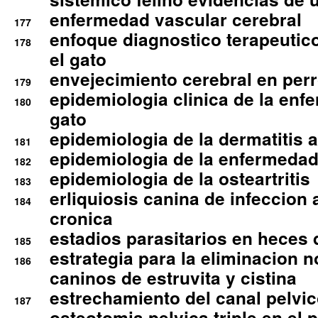
enfermedad vascular cerebral
177
enfoque diagnostico terapeutico 
178
el gato
envejecimiento cerebral en per
179
epidemiologia clinica de la enf
180
gato
epidemiologia de la dermatitis 
181
epidemiologia de la enfermedad
182
epidemiologia de la osteartritis
183
erliquiosis canina de infeccio
184
cronica
estadios parasitarios en heces 
185
estrategia para la eliminacion n
186
caninos de estruvita y cistina
estrechamiento del canal pelvi
187
osteotomia pelvica triple en el 