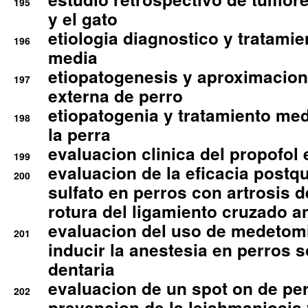
195
y el gato
etiologia diagnostico y tratamie
196
media
etiopatogenesis y aproximacion c
197
externa de perro
etiopatogenia y tratamiento med
198
la perra
evaluacion clinica del propofol 
199
evaluacion de la eficacia postqu
200
sulfato en perros con artrosis d
rotura del ligamiento cruzado an
evaluacion del uso de medetomi
201
inducir la anestesia en perros 
dentaria
evaluacion de un spot on de per
202
prevencion de la leishmaniosis 