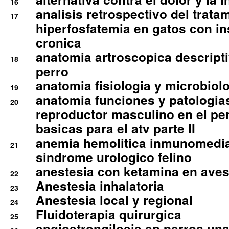
16
analisis retrospectivo del tratam
17
hiperfosfatemia en gatos con in
cronica
anatomia artroscopica descriptiv
18
perro
anatomia fisiologia y microbiolo
19
anatomia funciones y patologia
20
reproductor masculino en el per
basicas para el atv parte II
anemia hemolitica inmunomedia
21
sindrome urologico felino
anestesia con ketamina en aves 
22
Anestesia inhalatoria
23
Anestesia local y regional
24
Fluidoterapia quirurgica
25
angiostrongilosis en perros un