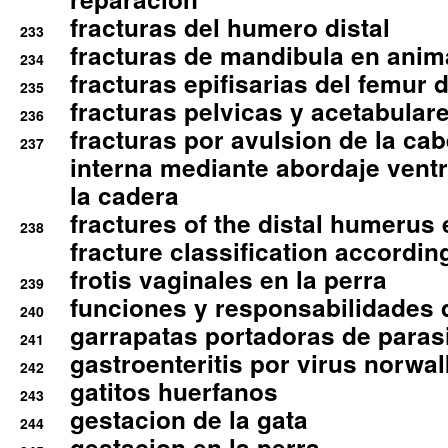
fracturas del humero distal
233
fracturas de mandibula en ani
234
fracturas epifisarias del femur d
235
fracturas pelvicas y acetabulare
236
fracturas por avulsion de la cab
237
interna mediante abordaje ventra
la cadera
fractures of the distal humerus
238
fracture classification according
frotis vaginales en la perra
239
funciones y responsabilidades 
240
garrapatas portadoras de paras
241
gastroenteritis por virus norwal
242
gatitos huerfanos
243
gestacion de la gata
244
gestacion en la perra