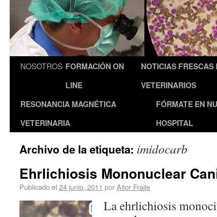
NOSOTROS
FORMACIÓN ON
NOTICIAS FRESCAS
LINE
VETERINARIOS
RESONANCIA MAGNÉTICA
FÓRMATE EN N
VETERINARIA
HOSPITAL
imidocarb
Archivo de la etiqueta:
Ehrlichiosis Mononuclear Can
Publicado el
24 junio, 2011
por
Aitor Fraile
La ehrlichiosis monoci