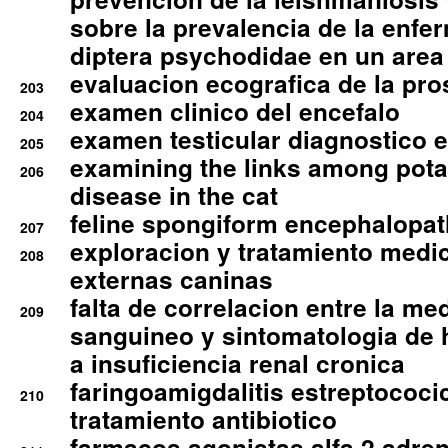
sobre la prevalencia de la enfe
diptera psychodidae en un are
evaluacion ecografica de la pro
203
examen clinico del encefalo
204
examen testicular diagnostico 
205
examining the links among pota
206
disease in the cat
feline spongiform encephalopa
207
exploracion y tratamiento medico
208
externas caninas
falta de correlacion entre la me
209
sanguineo y sintomatologia de
a insuficiencia renal cronica
faringoamigdalitis estreptococic
210
tratamiento antibiotico
farmacos agonistas alfa 2 adr