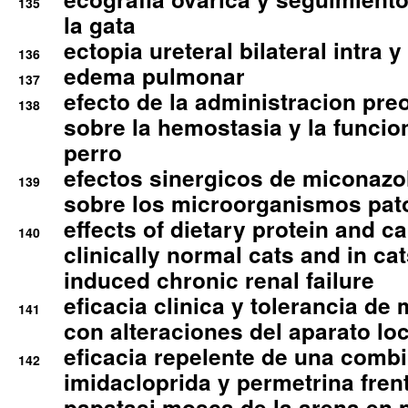
135
la gata
ectopia ureteral bilateral intra 
136
edema pulmonar
137
efecto de la administracion pre
138
sobre la hemostasia y la funcion
perro
efectos sinergicos de miconazol
139
sobre los microorganismos pa
effects of dietary protein and cal
140
clinically normal cats and in cat
induced chronic renal failure
eficacia clinica y tolerancia d
141
con alteraciones del aparato l
eficacia repelente de una comb
142
imidacloprida y permetrina fre
papatasi mosca de la arena en 