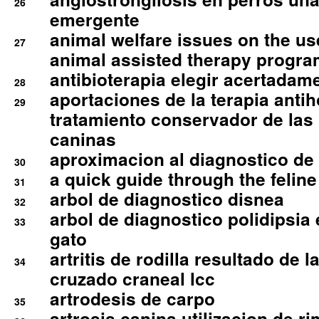
26
emergente
animal welfare issues on the use
27
animal assisted therapy progra
antibioterapia elegir acertadam
28
aportaciones de la terapia anti
29
tratamiento conservador de las 
caninas
aproximacion al diagnostico de p
30
a quick guide through the feli
31
arbol de diagnostico disnea
32
arbol de diagnostico polidipsia 
33
gato
artritis de rodilla resultado de 
34
cruzado craneal lcc
artrodesis de carpo
35
artrosis canina utilizacion de r