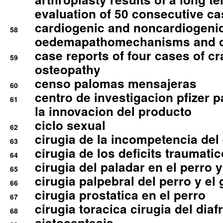
evaluation of 50 consecutive c
cardiogenic and noncardiogeni
58
oedemapathomechanisms and 
case reports of four cases of c
59
osteopathy
censo palomas mensajeras
60
centro de investigacion pfizer p
61
la innovacion del producto
ciclo sexual
62
cirugia de la incompetencia del 
63
cirugia de los deficits traumati
64
cirugia del paladar en el perro y
65
cirugia palpebral del perro y el 
66
cirugia prostatica en el perro
67
cirugia toracica cirugia del dia
68
cistocentesis