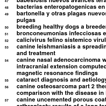
47
bacterias enteropatogenicas en
48
bartonella y otras plagas nuev
49
pulgas
breeding healthy dogs a breede
50
bronconeumonias infecciosas 
51
calicivirus felino sistemico viru
52
canine leishmaniasis a spreadi
53
and treatment
canine nasal adenocarcinoma wi
54
intracranial extension comput
magnetic resonance findings
cataract diagnosis and aetiolog
55
canine osteosarcoma part 2 th
56
comparison with the disease i
canine uncemented porous coate
57
arthroplasty results of a long t