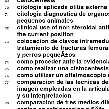
69
citologia aplicada otitis externa
70
citologia diagnostica de organ
71
pequenos animales
clinical use of non steroidal an
72
the current position
colocacion de clavos intramedu
73
tratamiento de fracturas femoral
y perros pequeÃ±os
como proceder ante la evidencia
74
como realizar una cistocentesis
75
como utilizar un oftalmoscopio 
76
comparacion de las tecnicas de
77
imagen empleadas en la articula
y su interpretacion
comparacion de tres medios di
78
canino en refrigeracion a 5Âºc