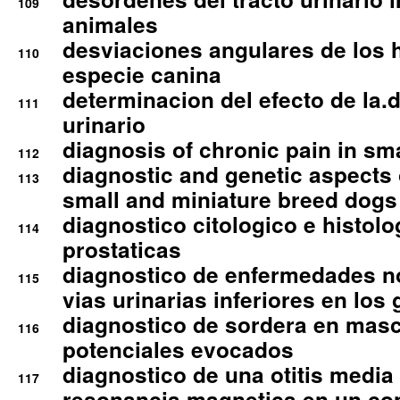
109
animales
desviaciones angulares de los 
110
especie canina
determinacion del efecto de la.d
111
urinario
diagnosis of chronic pain in sm
112
diagnostic and genetic aspects o
113
small and miniature breed dogs 
diagnostico citologico e histolo
114
prostaticas
diagnostico de enfermedades no
115
vias urinarias inferiores en los 
diagnostico de sordera en mas
116
potenciales evocados
diagnostico de una otitis media
117
resonancia magnetica en un co