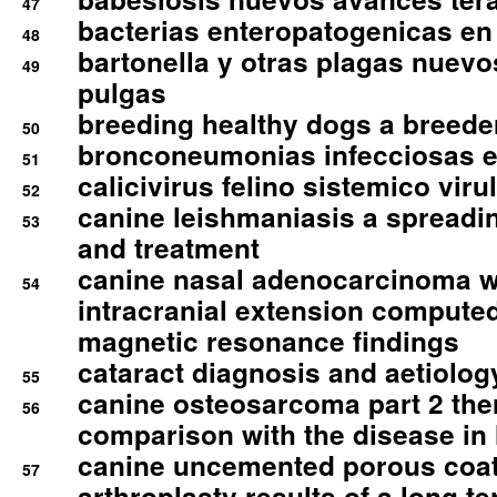
47
bacterias enteropatogenicas en
48
bartonella y otras plagas nuev
49
pulgas
breeding healthy dogs a breede
50
bronconeumonias infecciosas 
51
calicivirus felino sistemico viru
52
canine leishmaniasis a spreadi
53
and treatment
canine nasal adenocarcinoma wi
54
intracranial extension comput
magnetic resonance findings
cataract diagnosis and aetiolog
55
canine osteosarcoma part 2 th
56
comparison with the disease i
canine uncemented porous coate
57
arthroplasty results of a long t