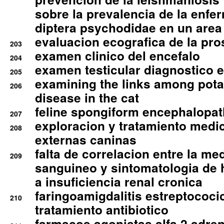
sobre la prevalencia de la enfe
diptera psychodidae en un are
evaluacion ecografica de la pro
203
examen clinico del encefalo
204
examen testicular diagnostico 
205
examining the links among pota
206
disease in the cat
feline spongiform encephalopa
207
exploracion y tratamiento medico
208
externas caninas
falta de correlacion entre la me
209
sanguineo y sintomatologia de
a insuficiencia renal cronica
faringoamigdalitis estreptococic
210
tratamiento antibiotico
farmacos agonistas alfa 2 adr