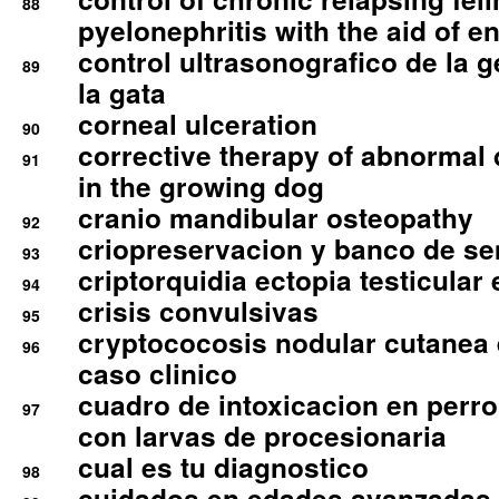
88
pyelonephritis with the aid of e
control ultrasonografico de la g
89
la gata
corneal ulceration
90
corrective therapy of abnormal
91
in the growing dog
cranio mandibular osteopathy
92
criopreservacion y banco de s
93
criptorquidia ectopia testicular 
94
crisis convulsivas
95
cryptococosis nodular cutanea
96
caso clinico
cuadro de intoxicacion en perro
97
con larvas de procesionaria
cual es tu diagnostico
98
cuidados en edades avanzadas