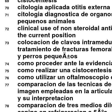
69
citologia aplicada otitis externa
70
citologia diagnostica de organ
71
pequenos animales
clinical use of non steroidal an
72
the current position
colocacion de clavos intramedu
73
tratamiento de fracturas femoral
y perros pequeÃ±os
como proceder ante la evidencia
74
como realizar una cistocentesis
75
como utilizar un oftalmoscopio 
76
comparacion de las tecnicas de
77
imagen empleadas en la articula
y su interpretacion
comparacion de tres medios di
78
canino en refrigeracion a 5Âºc