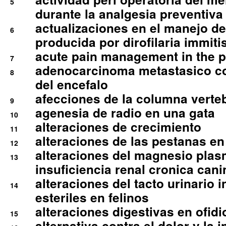
5
durante la analgesia preventiva 
actualizaciones en el manejo de 
6
producida por dirofilaria immiti
acute pain management in the p
7
adenocarcinoma metastasico co
8
del encefalo
afecciones de la columna verte
9
agenesia de radio en una gata
10
alteraciones de crecimiento
11
alteraciones de las pestanas en
12
alteraciones del magnesio plas
13
insuficiencia renal cronica cani
alteraciones del tacto urinario in
14
esteriles en felinos
alteraciones digestivas en ofidi
15
alternativa contra el dolor y la 