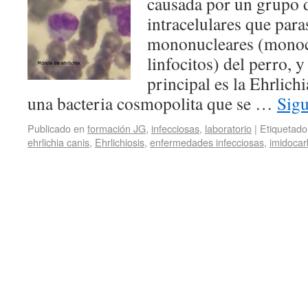
causada por un grupo d
intracelulares que paras
mononucleares (monoc
linfocitos) del perro, 
principal es la Ehrlichi
una bacteria cosmopolita que se …
Sig
Publicado en
formación JG
,
infecciosas
,
laboratorio
|
Etiquetado
ehrlichia canis
,
Ehrlichiosis
,
enfermedades infecciosas
,
imidocar