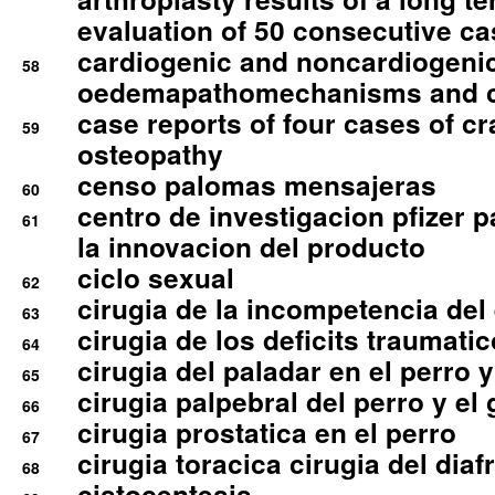
evaluation of 50 consecutive c
cardiogenic and noncardiogeni
58
oedemapathomechanisms and 
case reports of four cases of c
59
osteopathy
censo palomas mensajeras
60
centro de investigacion pfizer p
61
la innovacion del producto
ciclo sexual
62
cirugia de la incompetencia del 
63
cirugia de los deficits traumati
64
cirugia del paladar en el perro y
65
cirugia palpebral del perro y el 
66
cirugia prostatica en el perro
67
cirugia toracica cirugia del dia
68
cistocentesis