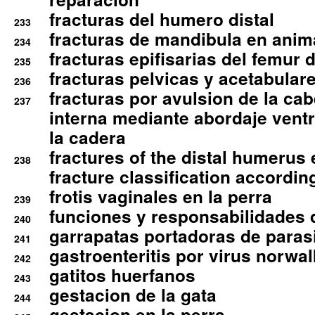
fracturas del humero distal
233
fracturas de mandibula en ani
234
fracturas epifisarias del femur d
235
fracturas pelvicas y acetabulare
236
fracturas por avulsion de la cab
237
interna mediante abordaje ventra
la cadera
fractures of the distal humerus
238
fracture classification according
frotis vaginales en la perra
239
funciones y responsabilidades 
240
garrapatas portadoras de paras
241
gastroenteritis por virus norwal
242
gatitos huerfanos
243
gestacion de la gata
244
gestacion en la perra