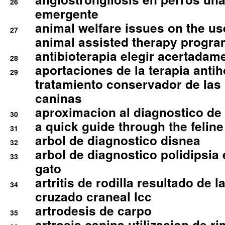
26
emergente
animal welfare issues on the use
27
animal assisted therapy progra
antibioterapia elegir acertadam
28
aportaciones de la terapia anti
29
tratamiento conservador de las 
caninas
aproximacion al diagnostico de p
30
a quick guide through the feli
31
arbol de diagnostico disnea
32
arbol de diagnostico polidipsia 
33
gato
artritis de rodilla resultado de 
34
cruzado craneal lcc
artrodesis de carpo
35
artrosis canina utilizacion de r