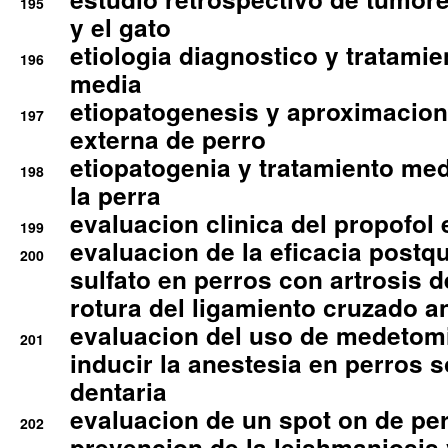
195
y el gato
etiologia diagnostico y tratamie
196
media
etiopatogenesis y aproximacion c
197
externa de perro
etiopatogenia y tratamiento med
198
la perra
evaluacion clinica del propofol 
199
evaluacion de la eficacia postqu
200
sulfato en perros con artrosis d
rotura del ligamiento cruzado an
evaluacion del uso de medetomi
201
inducir la anestesia en perros 
dentaria
evaluacion de un spot on de per
202
prevencion de la leishmaniosis 