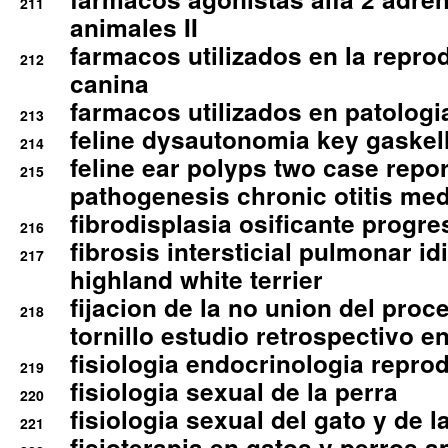
211
animales II
farmacos utilizados en la repro
212
canina
farmacos utilizados en patologia
213
feline dysautonomia key gaske
214
feline ear polyps two case repo
215
pathogenesis chronic otitis med
fibrodisplasia osificante progres
216
fibrosis intersticial pulmonar id
217
highland white terrier
fijacion de la no union del pro
218
tornillo estudio retrospectivo e
fisiologia endocrinologia reprod
219
fisiologia sexual de la perra
220
fisiologia sexual del gato y de l
221
fisioterapia en gatos y perros a