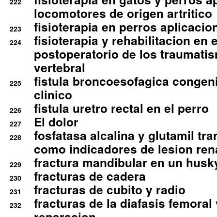
222
locomotores de origen artritico
fisioterapia en perros aplicacio
223
fisioterapia y rehabilitacion en 
224
postoperatorio de los traumati
vertebral
fistula broncoesofagica congen
225
clinico
fistula uretro rectal en el perro
226
El dolor
227
fosfatasa alcalina y glutamil tr
228
como indicadores de lesion ren
fractura mandibular en un husk
229
fracturas de cadera
230
fracturas de cubito y radio
231
fracturas de la diafasis femoral
232
reparacion