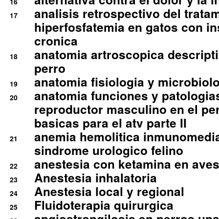
16
analisis retrospectivo del tratam
17
hiperfosfatemia en gatos con in
cronica
anatomia artroscopica descriptiv
18
perro
anatomia fisiologia y microbiolo
19
anatomia funciones y patologia
20
reproductor masculino en el per
basicas para el atv parte II
anemia hemolitica inmunomedia
21
sindrome urologico felino
anestesia con ketamina en aves 
22
Anestesia inhalatoria
23
Anestesia local y regional
24
Fluidoterapia quirurgica
25
angiostrongilosis en perros un