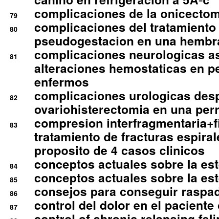
complicaciones de la onicectomi
79
complicaciones del tratamiento
80
pseudogestacion en una hembr
complicaciones neurologicas a
81
alteraciones hemostaticas en p
enfermos
complicaciones urologicas des
82
ovariohisterectomia en una per
compresion interfragmentaria+fi
83
tratamiento de fracturas espirale
proposito de 4 casos clinicos
conceptos actuales sobre la este
84
conceptos actuales sobre la este
85
consejos para conseguir raspad
86
control del dolor en el paciente 
87
control of chronic relapsing feli