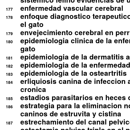
enfermedad vascular cerebral
177
enfoque diagnostico terapeutico 
178
el gato
envejecimiento cerebral en per
179
epidemiologia clinica de la enf
180
gato
epidemiologia de la dermatitis 
181
epidemiologia de la enfermedad
182
epidemiologia de la osteartritis
183
erliquiosis canina de infeccio
184
cronica
estadios parasitarios en heces 
185
estrategia para la eliminacion n
186
caninos de estruvita y cistina
estrechamiento del canal pelvi
187
osteotomia pelvica triple en el 