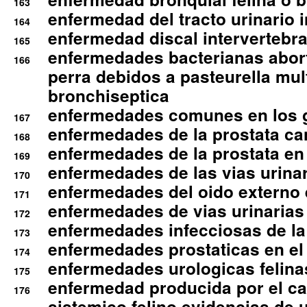
163
enfermedad del tracto urinario in
164
enfermedad discal intervertebra
165
enfermedades bacterianas abort
166
perra debidos a pasteurella mul
bronchiseptica
enfermedades comunes en los 
167
enfermedades de la prostata ca
168
enfermedades de la prostata en 
169
enfermedades de las vias urinari
170
enfermedades del oido externo 
171
enfermedades de vias urinarias
172
enfermedades infecciosas de la 
173
enfermedades prostaticas en el
174
enfermedades urologicas felina
175
enfermedad producida por el cal
176
sistemico felino evidencias de 