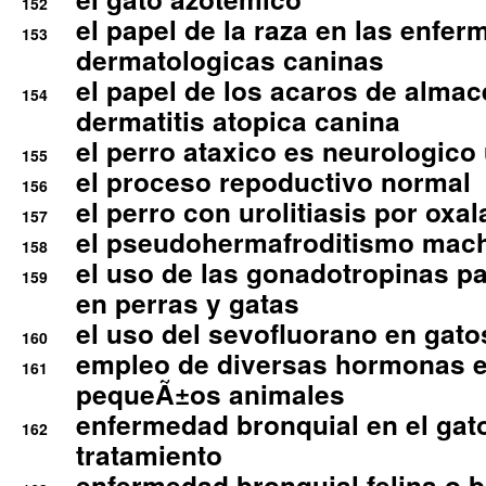
152
el papel de la raza en las enfe
153
dermatologicas caninas
el papel de los acaros de alma
154
dermatitis atopica canina
el perro ataxico es neurologico
155
el proceso repoductivo normal
156
el perro con urolitiasis por oxal
157
el pseudohermafroditismo mac
158
el uso de las gonadotropinas pa
159
en perras y gatas
el uso del sevofluorano en gato
160
empleo de diversas hormonas e
161
pequeÃ±os animales
enfermedad bronquial en el gat
162
tratamiento
enfermedad bronquial felina o br