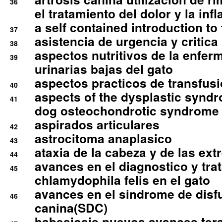
36
el tratamiento del dolor y la inf
a self contained introduction to
37
asistencia de urgencia y critica
38
aspectos nutritivos de la enfer
39
urinarias bajas del gato
aspectos practicos de transfus
40
aspects of the dysplastic syndr
41
dog osteochondrotic syndrome
aspirados articulares
42
astrocitoma anaplasico
43
ataxia de la cabeza y de las ex
44
avances en el diagnostico y tra
45
chlamydophila felis en el gato
avances en el sindrome de disf
46
canina(SDC)
babesiosis nuevos avances ter