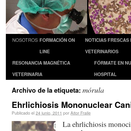
NOSOTROS
FORMACIÓN ON
NOTICIAS FRESCAS
LINE
VETERINARIOS
RESONANCIA MAGNÉTICA
FÓRMATE EN N
VETERINARIA
HOSPITAL
mórula
Archivo de la etiqueta:
Ehrlichiosis Mononuclear Can
Publicado el
24 junio, 2011
por
Aitor Fraile
La ehrlichiosis monoci