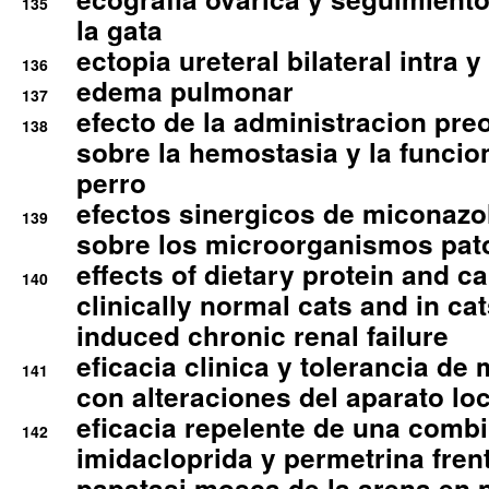
135
la gata
ectopia ureteral bilateral intra 
136
edema pulmonar
137
efecto de la administracion pre
138
sobre la hemostasia y la funcion
perro
efectos sinergicos de miconazol
139
sobre los microorganismos pa
effects of dietary protein and cal
140
clinically normal cats and in cat
induced chronic renal failure
eficacia clinica y tolerancia d
141
con alteraciones del aparato l
eficacia repelente de una comb
142
imidacloprida y permetrina fre
papatasi mosca de la arena en 