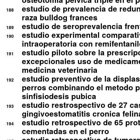
estudio de prevalencia de redun
188
raza bulldog frances
estudio de seroprevalencia frent
189
estudio experimental comparati
190
intraoperatoria con remifentanil
estudio piloto sobre la prescrip
191
excepcionales uso de medicam
medicina veterinaria
estudio preventivo de la displa
192
perros combinando el metodo p
sinfisiodesis pubica
estudio restrospectivo de 27 c
193
gingivoestomatitis cronica felin
estudio retrospectivo de 65 pro
194
cementadas en el perro
estudio retrospectivo de tumore