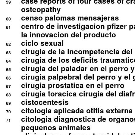
case reports of four cases of c
59
osteopathy
censo palomas mensajeras
60
centro de investigacion pfizer p
61
la innovacion del producto
ciclo sexual
62
cirugia de la incompetencia del 
63
cirugia de los deficits traumati
64
cirugia del paladar en el perro y
65
cirugia palpebral del perro y el 
66
cirugia prostatica en el perro
67
cirugia toracica cirugia del dia
68
cistocentesis
69
citologia aplicada otitis externa
70
citologia diagnostica de organ
71
pequenos animales