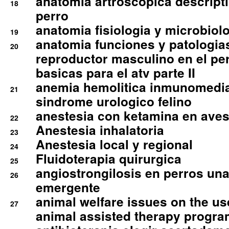
anatomia artroscopica descriptiv
18
perro
anatomia fisiologia y microbiolo
19
anatomia funciones y patologia
20
reproductor masculino en el per
basicas para el atv parte II
anemia hemolitica inmunomedia
21
sindrome urologico felino
anestesia con ketamina en aves 
22
Anestesia inhalatoria
23
Anestesia local y regional
24
Fluidoterapia quirurgica
25
angiostrongilosis en perros un
26
emergente
animal welfare issues on the use
27
animal assisted therapy progra