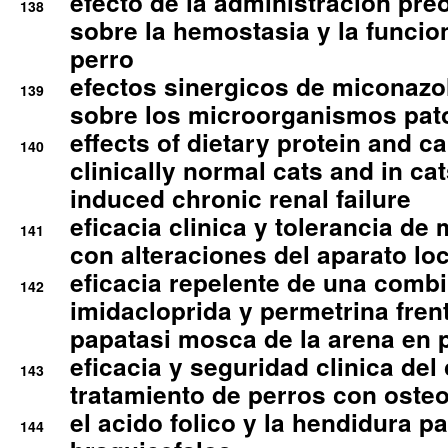
efecto de la administracion pre
138
sobre la hemostasia y la funcion
perro
efectos sinergicos de miconazol
139
sobre los microorganismos pa
effects of dietary protein and cal
140
clinically normal cats and in cat
induced chronic renal failure
eficacia clinica y tolerancia d
141
con alteraciones del aparato l
eficacia repelente de una comb
142
imidacloprida y permetrina fre
papatasi mosca de la arena en 
eficacia y seguridad clinica del
143
tratamiento de perros con osteoa
el acido folico y la hendidura pa
144