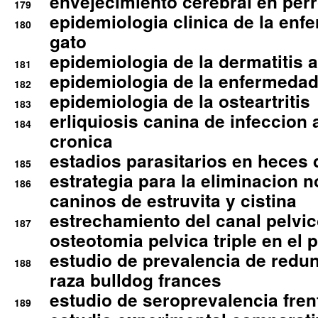
envejecimiento cerebral en per
179
epidemiologia clinica de la enf
180
gato
epidemiologia de la dermatitis 
181
epidemiologia de la enfermedad
182
epidemiologia de la osteartritis
183
erliquiosis canina de infeccio
184
cronica
estadios parasitarios en heces 
185
estrategia para la eliminacion n
186
caninos de estruvita y cistina
estrechamiento del canal pelvi
187
osteotomia pelvica triple en el 
estudio de prevalencia de redun
188
raza bulldog frances
estudio de seroprevalencia frent
189