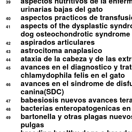
aspectos nutritivos de la enfer
39
urinarias bajas del gato
aspectos practicos de transfus
40
aspects of the dysplastic syndr
41
dog osteochondrotic syndrome
aspirados articulares
42
astrocitoma anaplasico
43
ataxia de la cabeza y de las ex
44
avances en el diagnostico y tra
45
chlamydophila felis en el gato
avances en el sindrome de disf
46
canina(SDC)
babesiosis nuevos avances ter
47
bacterias enteropatogenicas en
48
bartonella y otras plagas nuev
49
pulgas