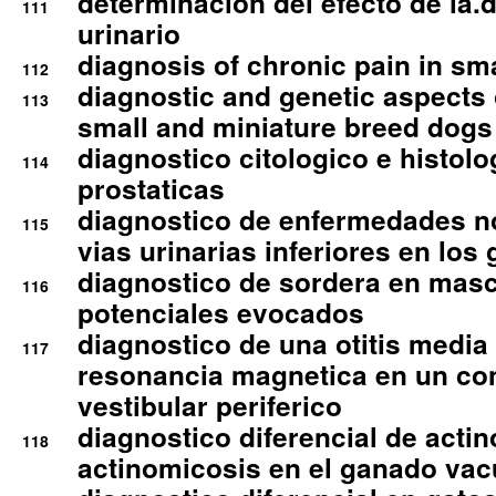
determinacion del efecto de la.d
111
urinario
diagnosis of chronic pain in sm
112
diagnostic and genetic aspects o
113
small and miniature breed dogs 
diagnostico citologico e histolo
114
prostaticas
diagnostico de enfermedades no
115
vias urinarias inferiores en los 
diagnostico de sordera en mas
116
potenciales evocados
diagnostico de una otitis media
117
resonancia magnetica en un co
vestibular periferico
diagnostico diferencial de actin
118
actinomicosis en el ganado va