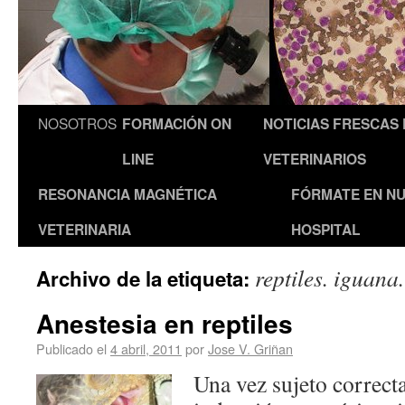
NOSOTROS
FORMACIÓN ON
NOTICIAS FRESCAS
LINE
VETERINARIOS
RESONANCIA MAGNÉTICA
FÓRMATE EN N
VETERINARIA
HOSPITAL
reptiles. iguana
Archivo de la etiqueta:
Anestesia en reptiles
Publicado el
4 abril, 2011
por
Jose V. Griñan
Una vez sujeto correct