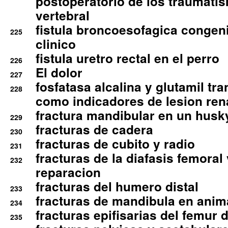
postoperatorio de los traumati
vertebral
fistula broncoesofagica congen
225
clinico
fistula uretro rectal en el perro
226
El dolor
227
fosfatasa alcalina y glutamil tr
228
como indicadores de lesion ren
fractura mandibular en un husk
229
fracturas de cadera
230
fracturas de cubito y radio
231
fracturas de la diafasis femoral
232
reparacion
fracturas del humero distal
233
fracturas de mandibula en ani
234
fracturas epifisarias del femur d
235