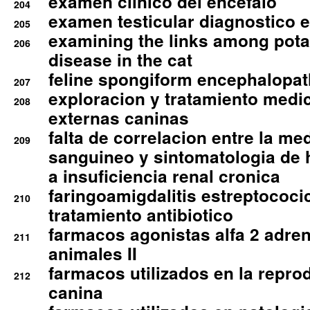
examen clinico del encefalo
204
examen testicular diagnostico 
205
examining the links among pota
206
disease in the cat
feline spongiform encephalopa
207
exploracion y tratamiento medico
208
externas caninas
falta de correlacion entre la me
209
sanguineo y sintomatologia de
a insuficiencia renal cronica
faringoamigdalitis estreptococic
210
tratamiento antibiotico
farmacos agonistas alfa 2 adr
211
animales II
farmacos utilizados en la repro
212
canina