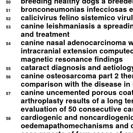
breeding healthy dogs a breede
50
bronconeumonias infecciosas 
51
calicivirus felino sistemico viru
52
canine leishmaniasis a spreadi
53
and treatment
canine nasal adenocarcinoma wi
54
intracranial extension comput
magnetic resonance findings
cataract diagnosis and aetiolog
55
canine osteosarcoma part 2 th
56
comparison with the disease i
canine uncemented porous coate
57
arthroplasty results of a long t
evaluation of 50 consecutive c
cardiogenic and noncardiogeni
58
oedemapathomechanisms and 