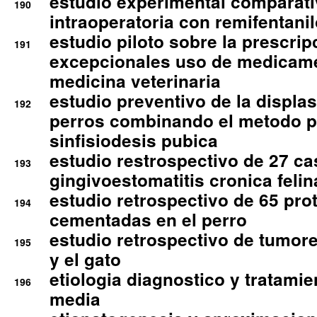
estudio experimental comparati
190
intraoperatoria con remifentanil
estudio piloto sobre la prescrip
191
excepcionales uso de medicam
medicina veterinaria
estudio preventivo de la displa
192
perros combinando el metodo p
sinfisiodesis pubica
estudio restrospectivo de 27 c
193
gingivoestomatitis cronica felin
estudio retrospectivo de 65 pro
194
cementadas en el perro
estudio retrospectivo de tumore
195
y el gato
etiologia diagnostico y tratamie
196
media