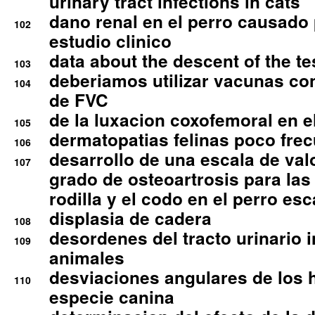
urinary tract infections in cats
dano renal en el perro causado 
102
estudio clinico
data about the descent of the te
103
deberiamos utilizar vacunas co
104
de FVC
de la luxacion coxofemoral en e
105
dermatopatias felinas poco fre
106
desarrollo de una escala de val
107
grado de osteoartrosis para las 
rodilla y el codo en el perro esc
displasia de cadera
108
desordenes del tracto urinario 
109
animales
desviaciones angulares de los 
110
especie canina