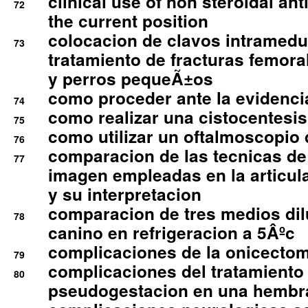
clinical use of non steroidal an
72
the current position
colocacion de clavos intramedu
73
tratamiento de fracturas femoral
y perros pequeÃ±os
como proceder ante la evidencia
74
como realizar una cistocentesis
75
como utilizar un oftalmoscopio 
76
comparacion de las tecnicas de
77
imagen empleadas en la articula
y su interpretacion
comparacion de tres medios di
78
canino en refrigeracion a 5Âºc
complicaciones de la onicectomi
79
complicaciones del tratamiento
80
pseudogestacion en una hembr