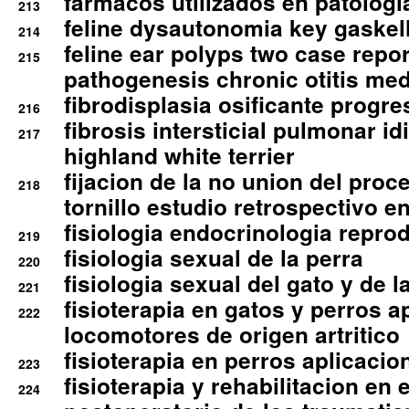
farmacos utilizados en patologia
213
feline dysautonomia key gaske
214
feline ear polyps two case repo
215
pathogenesis chronic otitis med
fibrodisplasia osificante progres
216
fibrosis intersticial pulmonar id
217
highland white terrier
fijacion de la no union del pro
218
tornillo estudio retrospectivo e
fisiologia endocrinologia reprod
219
fisiologia sexual de la perra
220
fisiologia sexual del gato y de l
221
fisioterapia en gatos y perros a
222
locomotores de origen artritico
fisioterapia en perros aplicacio
223
fisioterapia y rehabilitacion en 
224