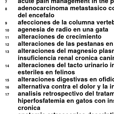
acute pain management in the p
7
adenocarcinoma metastasico co
8
del encefalo
afecciones de la columna verte
9
agenesia de radio en una gata
10
alteraciones de crecimiento
11
alteraciones de las pestanas en
12
alteraciones del magnesio plas
13
insuficiencia renal cronica cani
alteraciones del tacto urinario in
14
esteriles en felinos
alteraciones digestivas en ofidi
15
alternativa contra el dolor y la 
16
analisis retrospectivo del tratam
17
hiperfosfatemia en gatos con in
cronica