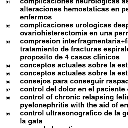
complicaciones neurologicas a
81
alteraciones hemostaticas en p
enfermos
complicaciones urologicas des
82
ovariohisterectomia en una per
compresion interfragmentaria+fi
83
tratamiento de fracturas espirale
proposito de 4 casos clinicos
conceptos actuales sobre la este
84
conceptos actuales sobre la este
85
consejos para conseguir raspad
86
control del dolor en el paciente 
87
control of chronic relapsing feli
88
pyelonephritis with the aid of e
control ultrasonografico de la g
89
la gata