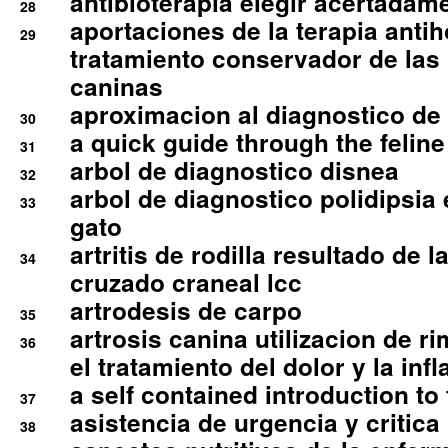
antibioterapia elegir acertadam
28
aportaciones de la terapia anti
29
tratamiento conservador de las 
caninas
aproximacion al diagnostico de p
30
a quick guide through the feli
31
arbol de diagnostico disnea
32
arbol de diagnostico polidipsia 
33
gato
artritis de rodilla resultado de 
34
cruzado craneal lcc
artrodesis de carpo
35
artrosis canina utilizacion de r
36
el tratamiento del dolor y la inf
a self contained introduction to
37
asistencia de urgencia y critica
38