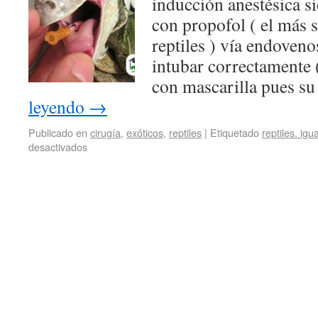
inducción anestésica s
con propofol ( el más 
reptiles ) vía endoveno
intubar correctamente (
con mascarilla pues s
leyendo
→
Publicado en
cirugía
,
exóticos
,
reptiles
|
Etiquetado
reptiles. ig
desactivados