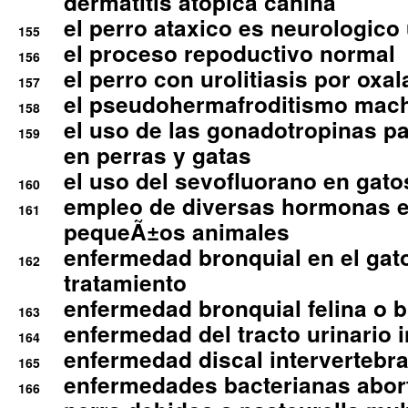
dermatitis atopica canina
el perro ataxico es neurologico
155
el proceso repoductivo normal
156
el perro con urolitiasis por oxal
157
el pseudohermafroditismo mac
158
el uso de las gonadotropinas pa
159
en perras y gatas
el uso del sevofluorano en gato
160
empleo de diversas hormonas e
161
pequeÃ±os animales
enfermedad bronquial en el gat
162
tratamiento
enfermedad bronquial felina o br
163
enfermedad del tracto urinario in
164
enfermedad discal intervertebra
165
enfermedades bacterianas abort
166