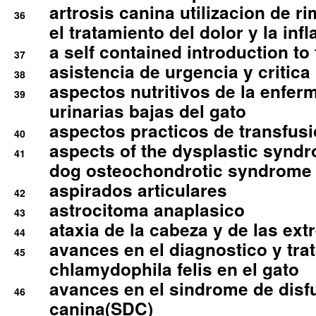
artrosis canina utilizacion de r
36
el tratamiento del dolor y la inf
a self contained introduction to
37
asistencia de urgencia y critica
38
aspectos nutritivos de la enfer
39
urinarias bajas del gato
aspectos practicos de transfus
40
aspects of the dysplastic syndr
41
dog osteochondrotic syndrome
aspirados articulares
42
astrocitoma anaplasico
43
ataxia de la cabeza y de las ex
44
avances en el diagnostico y tra
45
chlamydophila felis en el gato
avances en el sindrome de disf
46
canina(SDC)