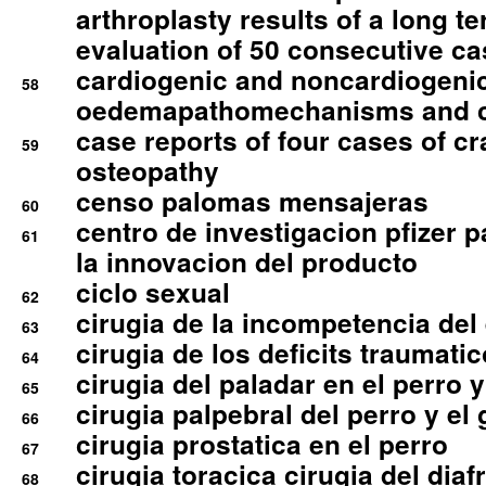
arthroplasty results of a long t
evaluation of 50 consecutive c
cardiogenic and noncardiogeni
58
oedemapathomechanisms and 
case reports of four cases of c
59
osteopathy
censo palomas mensajeras
60
centro de investigacion pfizer p
61
la innovacion del producto
ciclo sexual
62
cirugia de la incompetencia del 
63
cirugia de los deficits traumati
64
cirugia del paladar en el perro y
65
cirugia palpebral del perro y el 
66
cirugia prostatica en el perro
67
cirugia toracica cirugia del dia
68