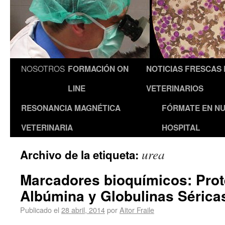
NOSOTROS
FORMACIÓN ON
NOTICIAS FRESCAS
LINE
VETERINARIOS
RESONANCIA MAGNÉTICA
FÓRMATE EN N
VETERINARIA
HOSPITAL
urea
Archivo de la etiqueta:
Marcadores bioquímicos: Prot
Albúmina y Globulinas Séricas
Publicado el
28 abril, 2014
por
Aitor Fraile