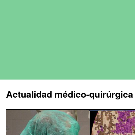
Actualidad médico-quirúrgica 