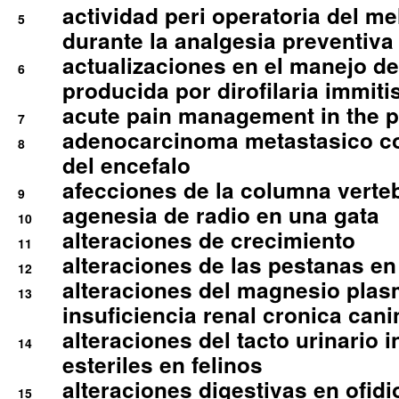
actividad peri operatoria del 
5
durante la analgesia preventiva 
actualizaciones en el manejo de 
6
producida por dirofilaria immiti
acute pain management in the p
7
adenocarcinoma metastasico co
8
del encefalo
afecciones de la columna verte
9
agenesia de radio en una gata
10
alteraciones de crecimiento
11
alteraciones de las pestanas en
12
alteraciones del magnesio plas
13
insuficiencia renal cronica cani
alteraciones del tacto urinario in
14
esteriles en felinos
alteraciones digestivas en ofidi
15