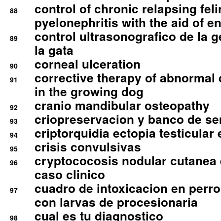
control of chronic relapsing feli
88
pyelonephritis with the aid of e
control ultrasonografico de la g
89
la gata
corneal ulceration
90
corrective therapy of abnormal
91
in the growing dog
cranio mandibular osteopathy
92
criopreservacion y banco de s
93
criptorquidia ectopia testicular 
94
crisis convulsivas
95
cryptococosis nodular cutanea
96
caso clinico
cuadro de intoxicacion en perro
97
con larvas de procesionaria
cual es tu diagnostico
98