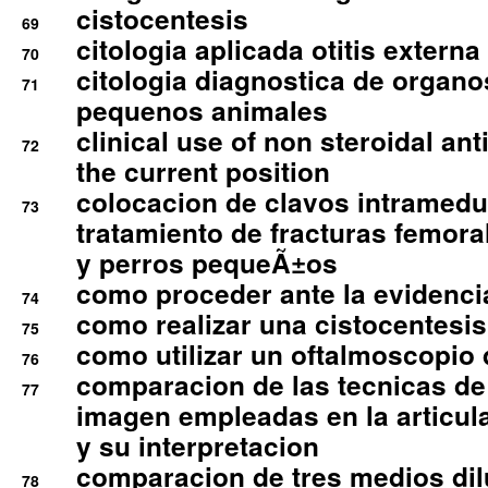
cistocentesis
69
citologia aplicada otitis externa
70
citologia diagnostica de organ
71
pequenos animales
clinical use of non steroidal an
72
the current position
colocacion de clavos intramedu
73
tratamiento de fracturas femoral
y perros pequeÃ±os
como proceder ante la evidencia
74
como realizar una cistocentesis
75
como utilizar un oftalmoscopio 
76
comparacion de las tecnicas de
77
imagen empleadas en la articula
y su interpretacion
comparacion de tres medios di
78