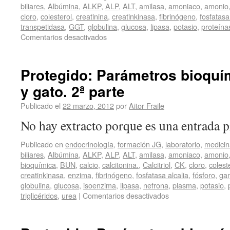
biliares
,
Albúmina
,
ALKP
,
ALP
,
ALT
,
amilasa
,
amoniaco
,
amonio
cloro
,
colesterol
,
creatinina
,
creatinkinasa
,
fibrinógeno
,
fosfatasa
transpetidasa
,
GGT
,
globulina
,
glucosa
,
lipasa
,
potasio
,
proteína
Comentarios desactivados
Protegido: Parámetros bioquím
y gato. 2ª parte
Publicado el
22 marzo, 2012
por
Aitor Fraile
No hay extracto porque es una entrada p
Publicado en
endocrinología
,
formación JG
,
laboratorio
,
medicin
biliares
,
Albúmina
,
ALKP
,
ALP
,
ALT
,
amilasa
,
amoniaco
,
amonio
bioquímica
,
BUN
,
calcio
,
calcitonina.
,
Calcitriol
,
CK
,
cloro
,
colest
creatinkinasa
,
enzima
,
fibrinógeno
,
fosfatasa alcalia
,
fósforo
,
gam
globulina
,
glucosa
,
isoenzima
,
lipasa
,
nefrona
,
plasma
,
potasio
,
triglicéridos
,
urea
|
Comentarios desactivados