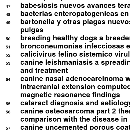
babesiosis nuevos avances ter
47
bacterias enteropatogenicas en
48
bartonella y otras plagas nuev
49
pulgas
breeding healthy dogs a breede
50
bronconeumonias infecciosas 
51
calicivirus felino sistemico viru
52
canine leishmaniasis a spreadi
53
and treatment
canine nasal adenocarcinoma wi
54
intracranial extension comput
magnetic resonance findings
cataract diagnosis and aetiolog
55
canine osteosarcoma part 2 th
56
comparison with the disease i
canine uncemented porous coate
57