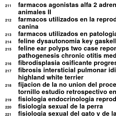
farmacos agonistas alfa 2 adr
211
animales II
farmacos utilizados en la repro
212
canina
farmacos utilizados en patologia
213
feline dysautonomia key gaske
214
feline ear polyps two case repo
215
pathogenesis chronic otitis med
fibrodisplasia osificante progres
216
fibrosis intersticial pulmonar id
217
highland white terrier
fijacion de la no union del pro
218
tornillo estudio retrospectivo e
fisiologia endocrinologia reprod
219
fisiologia sexual de la perra
220
fisiologia sexual del gato y de l
221