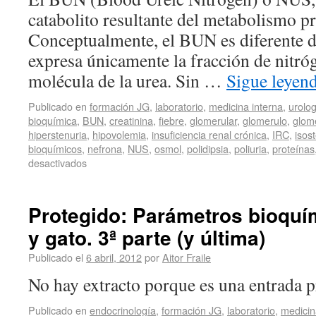
catabolito resultante del metabolismo pr
Conceptualmente, el BUN es diferente de
expresa únicamente la fracción de nitró
molécula de la urea. Sin …
Sigue leyen
Publicado en
formación JG
,
laboratorio
,
medicina interna
,
urolog
bioquímica
,
BUN
,
creatinina
,
fiebre
,
glomerular
,
glomerulo
,
glome
hiperstenuria
,
hipovolemia
,
insuficiencia renal crónica
,
IRC
,
isos
bioquímicos
,
nefrona
,
NUS
,
osmol
,
polidipsia
,
poliuria
,
proteínas
desactivados
Protegido: Parámetros bioquím
y gato. 3ª parte (y última)
Publicado el
6 abril, 2012
por
Aitor Fraile
No hay extracto porque es una entrada p
Publicado en
endocrinología
,
formación JG
,
laboratorio
,
medicin