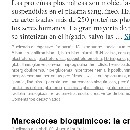
Las proteínas plasmáticas son molécula
suspendidas en el plasma sanguíneo. Has
caracterizadas más de 250 proteínas pla
los seres humanos. La gran mayoría de 
se sintetizan en el hígado, salvo las …
S
Publicado en
digestivo
,
formación JG
,
laboratorio
,
medicina inte
Albúmina
,
antitrombina III
,
bilirrubina
,
biuret
,
BUN
,
calcio
,
cerul
electroforesis
,
electroforética
,
espectrofotometría
,
fibrinógeno
,
g
globulinas
,
glomerulo renal
,
haptoglobina
,
hemólisis
,
hemolizad
hiperglobulinemia
,
hiperglucemia
,
hiperproteinemia
,
hipoalbumi
hipoproteinemia
,
hormonas peptídicas
,
IL-1
,
inmunoglobulinas
,
lipemia
,
lipémico
,
lipoproteínas
,
marcadores bioquímicos
,
presió
proteínas del complemento
,
proteínas plasmáticas
,
proteínas sé
radioinmunológicos
,
refractometría
,
sodio
,
urea
,
verde de bromo
Comentarios desactivados
Marcadores bioquímicos: la cr
Publicado el
1 abril, 2014
por
Aitor Fraile