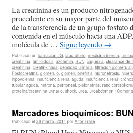
La creatinina es un producto nitrogena
procedente en su mayor parte del múscul
de la transferencia de un grupo fosfato 
contenida en el músculo hacia una ADP
molécula de …
Sigue leyendo
→
Publicado en
formación JG
,
laboratorio
,
medicina interna
,
urolog
creatinina
,
amiloidosis
,
azotemia
,
BUN
,
caquexia
,
clearance de c
creatinina
,
creatinkinasa
,
densidad urinaria
,
filtracion glomerular
Fosfocreatina
,
glomerulo
,
glomerulonefritis
,
hidronefrosis
,
hipers
hipovolemia
,
insuficiencia renal aguda
,
insuficiencia renal crónic
tubular aguda
,
nefrona
,
peritoneal
,
pielonefritis
,
ratio cortisol/cre
proteína/creatinina urinario
,
shock
,
urea
,
uroabdomen
|
Comenta
Marcadores bioquímicos: BUN
Publicado el
26 marzo, 2014
por
Aitor Fraile
El BUN (Blood Ureic Nitrogen) o NUS, 