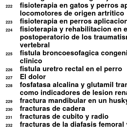
fisioterapia en gatos y perros a
222
locomotores de origen artritico
fisioterapia en perros aplicacio
223
fisioterapia y rehabilitacion en 
224
postoperatorio de los traumati
vertebral
fistula broncoesofagica congen
225
clinico
fistula uretro rectal en el perro
226
El dolor
227
fosfatasa alcalina y glutamil tr
228
como indicadores de lesion ren
fractura mandibular en un husk
229
fracturas de cadera
230
fracturas de cubito y radio
231
fracturas de la diafasis femoral
232