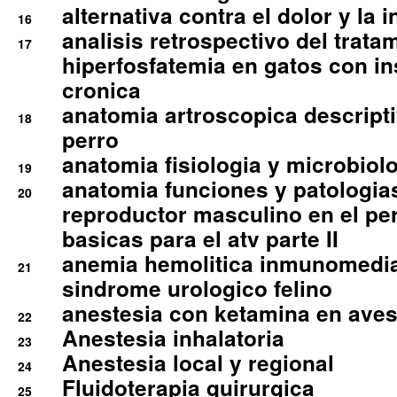
alternativa contra el dolor y la 
16
analisis retrospectivo del tratam
17
hiperfosfatemia en gatos con in
cronica
anatomia artroscopica descriptiv
18
perro
anatomia fisiologia y microbiolo
19
anatomia funciones y patologia
20
reproductor masculino en el per
basicas para el atv parte II
anemia hemolitica inmunomedia
21
sindrome urologico felino
anestesia con ketamina en aves 
22
Anestesia inhalatoria
23
Anestesia local y regional
24
Fluidoterapia quirurgica
25