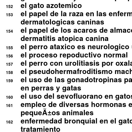
el gato azotemico
152
el papel de la raza en las enfe
153
dermatologicas caninas
el papel de los acaros de alma
154
dermatitis atopica canina
el perro ataxico es neurologico
155
el proceso repoductivo normal
156
el perro con urolitiasis por oxal
157
el pseudohermafroditismo mac
158
el uso de las gonadotropinas pa
159
en perras y gatas
el uso del sevofluorano en gato
160
empleo de diversas hormonas e
161
pequeÃ±os animales
enfermedad bronquial en el gat
162
tratamiento