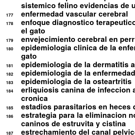
sistemico felino evidencias de 
enfermedad vascular cerebral
177
enfoque diagnostico terapeutico 
178
el gato
envejecimiento cerebral en per
179
epidemiologia clinica de la enf
180
gato
epidemiologia de la dermatitis 
181
epidemiologia de la enfermedad
182
epidemiologia de la osteartritis
183
erliquiosis canina de infeccio
184
cronica
estadios parasitarios en heces 
185
estrategia para la eliminacion n
186
caninos de estruvita y cistina
estrechamiento del canal pelvi
187