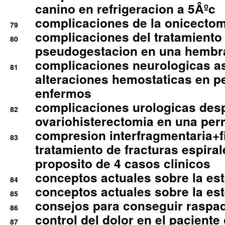
canino en refrigeracion a 5Âºc
complicaciones de la onicectomi
79
complicaciones del tratamiento
80
pseudogestacion en una hembr
complicaciones neurologicas a
81
alteraciones hemostaticas en p
enfermos
complicaciones urologicas des
82
ovariohisterectomia en una per
compresion interfragmentaria+fi
83
tratamiento de fracturas espirale
proposito de 4 casos clinicos
conceptos actuales sobre la este
84
conceptos actuales sobre la este
85
consejos para conseguir raspad
86
control del dolor en el paciente 
87