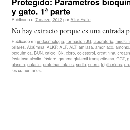
Protegido: Parámetros bioquím
y gato. 1ª parte
Publicado el
7 marzo, 2012
por
Aitor Fraile
No hay extracto porque es una entrada p
Publicado en
endocrinología
,
formación JG
,
laboratorio
,
medicin
biliares
,
Albúmina
,
ALKP
,
ALP
,
ALT
,
amilasa
,
amoniaco
,
amonio
bioquímica
,
BUN
,
calcio
,
CK
,
cloro
,
colesterol
,
creatinina
,
creati
fosfatasa alcalia
,
fósforo
,
gamma glutamil transpetidasa
,
GGT
,
g
plasma
,
potasio
,
proteínas totales
,
sodio
,
suero
,
triglicéridos
,
ur
los comentarios.