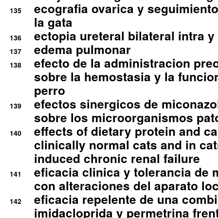
ecografia ovarica y seguimiento
135
la gata
ectopia ureteral bilateral intra 
136
edema pulmonar
137
efecto de la administracion pre
138
sobre la hemostasia y la funcion
perro
efectos sinergicos de miconazol
139
sobre los microorganismos pa
effects of dietary protein and cal
140
clinically normal cats and in cat
induced chronic renal failure
eficacia clinica y tolerancia d
141
con alteraciones del aparato l
eficacia repelente de una comb
142
imidacloprida y permetrina fre