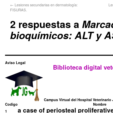
←
Lesiones secundarias en dermatología:
Le
FISURAS.
2 respuestas a
Marca
bioquímicos: ALT y AS
Aviso Legal
Biblioteca digital vet
Campus Virtual del Hospital Veterinario 
Codigo
Nombre
a case of periosteal proliferative
1