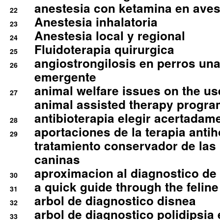
anestesia con ketamina en aves 
22
Anestesia inhalatoria
23
Anestesia local y regional
24
Fluidoterapia quirurgica
25
angiostrongilosis en perros un
26
emergente
animal welfare issues on the use
27
animal assisted therapy progra
antibioterapia elegir acertadam
28
aportaciones de la terapia anti
29
tratamiento conservador de las 
caninas
aproximacion al diagnostico de p
30
a quick guide through the feli
31
arbol de diagnostico disnea
32
arbol de diagnostico polidipsia 
33