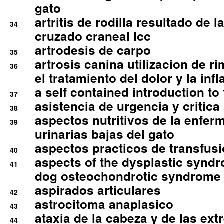
gato
artritis de rodilla resultado de 
34
cruzado craneal lcc
artrodesis de carpo
35
artrosis canina utilizacion de r
36
el tratamiento del dolor y la inf
a self contained introduction to
37
asistencia de urgencia y critica
38
aspectos nutritivos de la enfer
39
urinarias bajas del gato
aspectos practicos de transfus
40
aspects of the dysplastic syndr
41
dog osteochondrotic syndrome
aspirados articulares
42
astrocitoma anaplasico
43
ataxia de la cabeza y de las ex
44