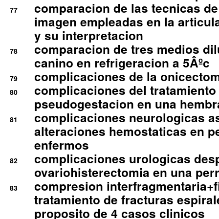
comparacion de las tecnicas de
77
imagen empleadas en la articula
y su interpretacion
comparacion de tres medios di
78
canino en refrigeracion a 5Âºc
complicaciones de la onicectomi
79
complicaciones del tratamiento
80
pseudogestacion en una hembr
complicaciones neurologicas a
81
alteraciones hemostaticas en p
enfermos
complicaciones urologicas des
82
ovariohisterectomia en una per
compresion interfragmentaria+fi
83
tratamiento de fracturas espirale
proposito de 4 casos clinicos