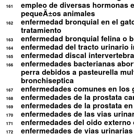
empleo de diversas hormonas e
161
pequeÃ±os animales
enfermedad bronquial en el gat
162
tratamiento
enfermedad bronquial felina o br
163
enfermedad del tracto urinario in
164
enfermedad discal intervertebra
165
enfermedades bacterianas abort
166
perra debidos a pasteurella mul
bronchiseptica
enfermedades comunes en los 
167
enfermedades de la prostata ca
168
enfermedades de la prostata en 
169
enfermedades de las vias urinari
170
enfermedades del oido externo 
171
enfermedades de vias urinarias
172