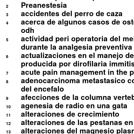
Preanestesia
2
accidentes del perro de caza
3
acerca de algunos casos de oste
4
odh
actividad peri operatoria del 
5
durante la analgesia preventiva 
actualizaciones en el manejo de 
6
producida por dirofilaria immiti
acute pain management in the p
7
adenocarcinoma metastasico co
8
del encefalo
afecciones de la columna verte
9
agenesia de radio en una gata
10
alteraciones de crecimiento
11
alteraciones de las pestanas en
12
alteraciones del magnesio plas
13