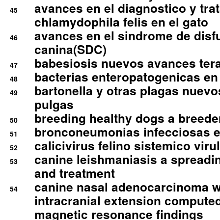
avances en el diagnostico y tra
45
chlamydophila felis en el gato
avances en el sindrome de disf
46
canina(SDC)
babesiosis nuevos avances ter
47
bacterias enteropatogenicas en
48
bartonella y otras plagas nuev
49
pulgas
breeding healthy dogs a breede
50
bronconeumonias infecciosas 
51
calicivirus felino sistemico viru
52
canine leishmaniasis a spreadi
53
and treatment
canine nasal adenocarcinoma wi
54
intracranial extension comput
magnetic resonance findings