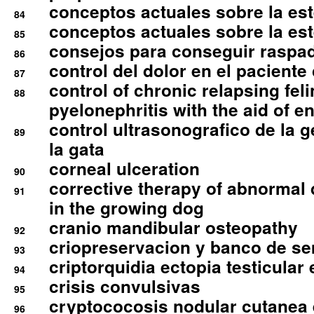
conceptos actuales sobre la este
84
conceptos actuales sobre la este
85
consejos para conseguir raspad
86
control del dolor en el paciente 
87
control of chronic relapsing feli
88
pyelonephritis with the aid of e
control ultrasonografico de la g
89
la gata
corneal ulceration
90
corrective therapy of abnormal
91
in the growing dog
cranio mandibular osteopathy
92
criopreservacion y banco de s
93
criptorquidia ectopia testicular 
94
crisis convulsivas
95
cryptococosis nodular cutanea
96