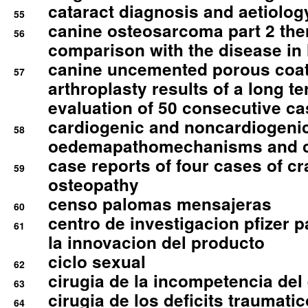
cataract diagnosis and aetiolog
55
canine osteosarcoma part 2 th
56
comparison with the disease i
canine uncemented porous coate
57
arthroplasty results of a long t
evaluation of 50 consecutive c
cardiogenic and noncardiogeni
58
oedemapathomechanisms and 
case reports of four cases of c
59
osteopathy
censo palomas mensajeras
60
centro de investigacion pfizer p
61
la innovacion del producto
ciclo sexual
62
cirugia de la incompetencia del 
63
cirugia de los deficits traumati
64