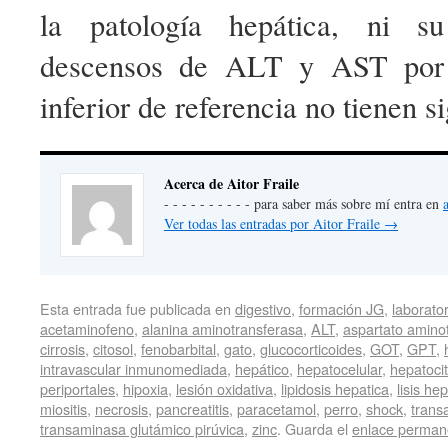
la patología hepática, ni su
descensos de ALT y AST por d
inferior de referencia no tienen si
Acerca de Aitor Fraile
- - - - - - - - - - para saber más sobre mí entra en
Ver todas las entradas por Aitor Fraile
→
Esta entrada fue publicada en
digestivo
,
formación JG
,
laborator
acetaminofeno
,
alanina aminotransferasa
,
ALT
,
aspartato amino
cirrosis
,
citosol
,
fenobarbital
,
gato
,
glucocorticoides
,
GOT
,
GPT
,
intravascular inmunomediada
,
hepático
,
hepatocelular
,
hepatoci
periportales
,
hipoxia
,
lesión oxidativa
,
lipidosis hepatica
,
lisis he
miositis
,
necrosis
,
pancreatitis
,
paracetamol
,
perro
,
shock
,
trans
transaminasa glutámico pirúvica
,
zinc
. Guarda el
enlace perman