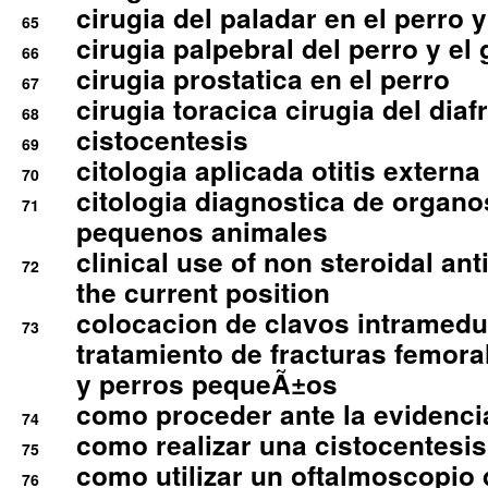
cirugia del paladar en el perro y
65
cirugia palpebral del perro y el 
66
cirugia prostatica en el perro
67
cirugia toracica cirugia del dia
68
cistocentesis
69
citologia aplicada otitis externa
70
citologia diagnostica de organ
71
pequenos animales
clinical use of non steroidal an
72
the current position
colocacion de clavos intramedu
73
tratamiento de fracturas femoral
y perros pequeÃ±os
como proceder ante la evidencia
74
como realizar una cistocentesis
75
como utilizar un oftalmoscopio 
76