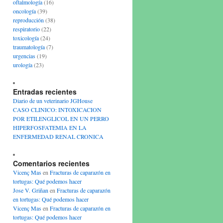
oftalmología
(16)
oncología
(39)
reproducción
(38)
respiratorio
(22)
toxicología
(24)
traumatología
(7)
urgencias
(19)
urología
(23)
Entradas recientes
Diario de un veterinario JGHouse
CASO CLINICO: INTOXICACION
POR ETILENGLICOL EN UN PERRO
HIPERFOSFATEMIA EN LA
ENFERMEDAD RENAL CRONICA
Comentarios recientes
Vicenç Mas
en
Fracturas de caparazón en
tortugas: Qué podemos hacer
Jose V. Griñan
en
Fracturas de caparazón
en tortugas: Qué podemos hacer
Vicenç Mas
en
Fracturas de caparazón en
tortugas: Qué podemos hacer