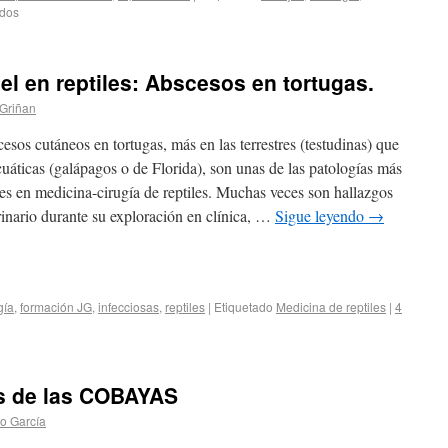
ados
el en reptiles: Abscesos en tortugas.
 Griñan
esos cutáneos en tortugas, más en las terrestres (testudinas) que
cuáticas (galápagos o de Florida), son unas de las patologías más
es en medicina-cirugía de reptiles. Muchas veces son hallazgos
rinario durante su exploración en clínica, …
Sigue leyendo
→
gía
,
formación JG
,
infecciosas
,
reptiles
|
Etiquetado
Medicina de reptiles
|
4
os de las COBAYAS
o García