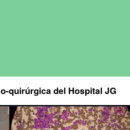
o-quirúrgica del Hospital JG