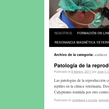
NOSOTROS
FORMACIÓN ON LIN
RESONANCIA MAGNÉTICA VETERI
exóticos
Archivo de la categoría:
Patología de la reprod
Publicado el
8 febrero, 2017
por
Jose V. 
Las patologías de la reproducción c
reptiles en la clínica veterinaria.
Calyptratus remitida por otro centr
Publicado en
anestesia y cirugía
,
reprodu