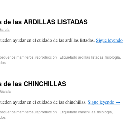
os de las ARDILLAS LISTADAS
García
ueden ayudar en el cuidado de las ardillas listadas.
Sigue leyendo
pequeños mamíferos
,
reproducción
|
Etiquetado
ardillas listadas
,
fisiología
,
ados
os de las CHINCHILLAS
García
ueden ayudar en el cuidado de las chinchillas.
Sigue leyendo
→
pequeños mamíferos
,
reproducción
|
Etiquetado
chinchillas
,
fisiología
,
ados