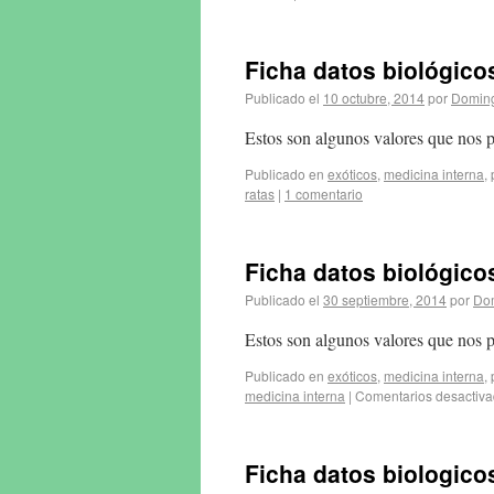
Ficha datos biológico
Publicado el
10 octubre, 2014
por
Doming
Estos son algunos valores que nos p
Publicado en
exóticos
,
medicina interna
,
ratas
|
1 comentario
Ficha datos biológic
Publicado el
30 septiembre, 2014
por
Do
Estos son algunos valores que nos 
Publicado en
exóticos
,
medicina interna
,
medicina interna
|
Comentarios desactiv
Ficha datos biologic