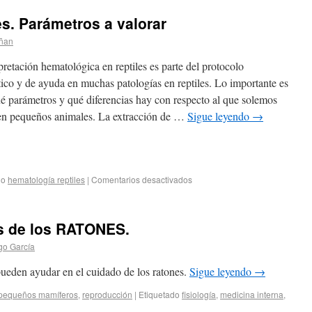
es. Parámetros a valorar
iñan
pretación hematológica en reptiles es parte del protocolo
ico y de ayuda en muchas patologías en reptiles. Lo importante es
é parámetros y qué diferencias hay con respecto al que solemos
r en pequeños animales. La extracción de …
Sigue leyendo
→
do
hematología reptiles
|
Comentarios desactivados
os de los RATONES.
o García
pueden ayudar en el cuidado de los ratones.
Sigue leyendo
→
pequeños mamíferos
,
reproducción
|
Etiquetado
fisiología
,
medicina interna
,