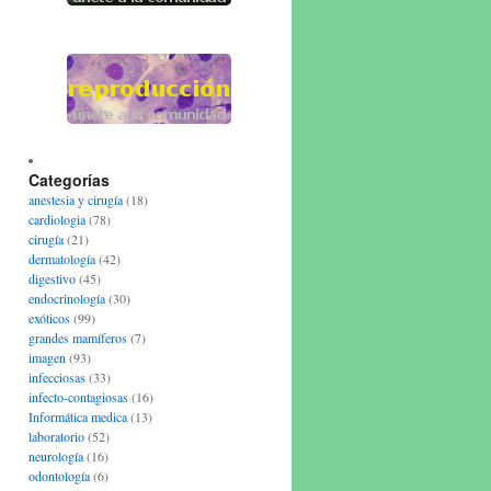
Categorías
anestesia y cirugía
(18)
cardiologia
(78)
cirugía
(21)
dermatología
(42)
digestivo
(45)
endocrinología
(30)
exóticos
(99)
grandes mamíferos
(7)
imagen
(93)
infecciosas
(33)
infecto-contagiosas
(16)
Informática medica
(13)
laboratorio
(52)
neurología
(16)
odontología
(6)