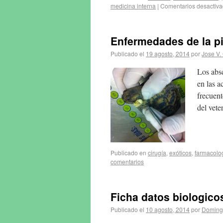
medicina interna
|
Comentarios desactiv
Enfermedades de la pi
Publicado el
19 agosto, 2014
por
Jose V.
Los absc
en las a
frecuent
del vete
Publicado en
cirugía
,
exóticos
,
farmacolo
comentarios
Ficha datos biologic
Publicado el
10 agosto, 2014
por
Doming