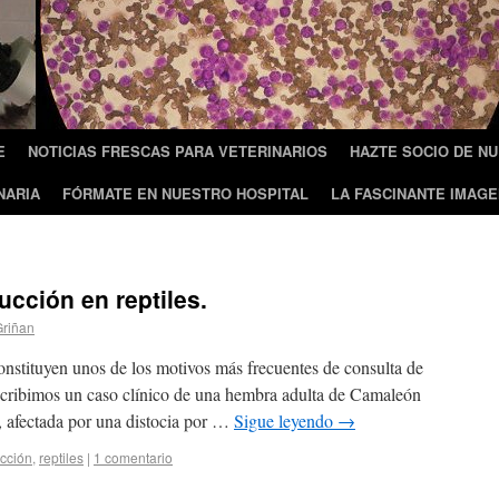
E
NOTICIAS FRESCAS PARA VETERINARIOS
HAZTE SOCIO DE N
NARIA
FÓRMATE EN NUESTRO HOSPITAL
LA FASCINANTE IMAGE
ucción en reptiles.
Griñan
onstituyen unos de los motivos más frecuentes de consulta de
 Describimos un caso clínico de una hembra adulta de Camaleón
o, afectada por una distocia por …
Sigue leyendo
→
cción
,
reptiles
|
1 comentario