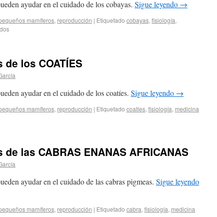
pueden ayudar en el cuidado de los cobayas.
Sigue leyendo
→
pequeños mamíferos
,
reproducción
|
Etiquetado
cobayas
,
fisiología
,
ados
s de los COATÍES
García
ueden ayudar en el cuidado de los coatíes.
Sigue leyendo
→
pequeños mamíferos
,
reproducción
|
Etiquetado
coatíes
,
fisiología
,
medicina
cos de las CABRAS ENANAS AFRICANAS
García
pueden ayudar en el cuidado de las cabras pigmeas.
Sigue leyendo
pequeños mamíferos
,
reproducción
|
Etiquetado
cabra
,
fisiología
,
medicina