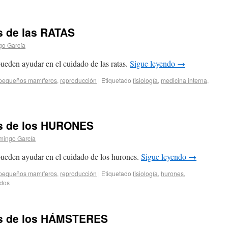
s de las RATAS
o García
ueden ayudar en el cuidado de las ratas.
Sigue leyendo
→
pequeños mamíferos
,
reproducción
|
Etiquetado
fisiología
,
medicina interna
,
os de los HURONES
mingo García
pueden ayudar en el cuidado de los hurones.
Sigue leyendo
→
pequeños mamíferos
,
reproducción
|
Etiquetado
fisiología
,
hurones
,
ados
os de los HÁMSTERES