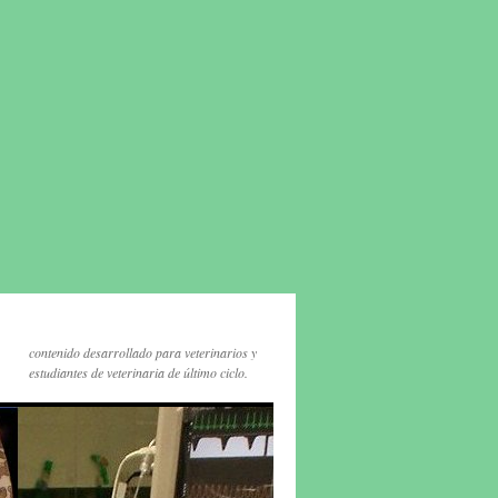
contenido desarrollado para veterinarios y
estudiantes de veterinaria de último ciclo.