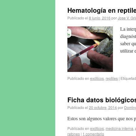
Hematología en reptil
Publicado el
8 junio, 2016
por
Jose V. Gr
La inter
diagnóst
saber qu
utiliza
Publicado en
exóticos
,
reptiles
|
Etiqueta
Ficha datos biológic
Publicado el
20 octubre, 2014
por
Doming
Estos son algunos valores que nos 
Publicado en
exóticos
,
medicina interna
,
ratones
|
1 comentario