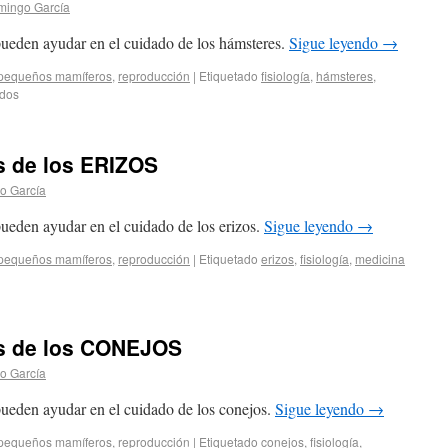
mingo García
pueden ayudar en el cuidado de los hámsteres.
Sigue leyendo
→
pequeños mamíferos
,
reproducción
|
Etiquetado
fisiología
,
hámsteres
,
ados
s de los ERIZOS
o García
ueden ayudar en el cuidado de los erizos.
Sigue leyendo
→
pequeños mamíferos
,
reproducción
|
Etiquetado
erizos
,
fisiología
,
medicina
os de los CONEJOS
o García
pueden ayudar en el cuidado de los conejos.
Sigue leyendo
→
pequeños mamíferos
,
reproducción
|
Etiquetado
conejos
,
fisiología
,