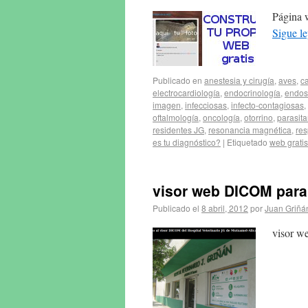
Página w
Sigue l
Publicado en
anestesia y cirugía
,
aves
,
c
electrocardiología
,
endocrinología
,
endos
imagen
,
infecciosas
,
infecto-contagiosas
,
oftalmología
,
oncología
,
otorrino
,
parasita
residentes JG
,
resonancia magnética
,
res
es tu diagnóstico?
|
Etiquetado
web gratis
visor web DICOM para 
Publicado el
8 abril, 2012
por
Juan Griñá
visor w