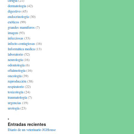
cirugía
(21)
dermatología
(42)
digestivo
(45)
endocrinología
(30)
exóticos
(99)
grandes mamíferos
(7)
imagen
(93)
infecciosas
(33)
infecto-contagiosas
(16)
Informática medica
(13)
laboratorio
(52)
neurología
(16)
odontología
(6)
oftalmología
(16)
oncología
(39)
reproducción
(38)
respiratorio
(22)
toxicología
(24)
traumatología
(7)
urgencias
(19)
urología
(23)
Entradas recientes
Diario de un veterinario JGHouse