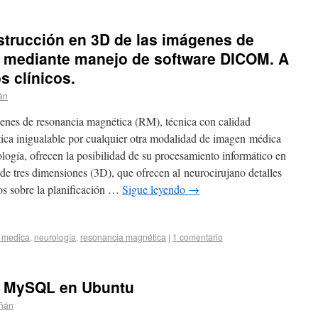
nstrucción en 3D de las imágenes de
 mediante manejo de software DICOM. A
s clínicos.
án
enes de resonancia magnética (RM), técnica con calidad
ica inigualable por cualquier otra modalidad de imagen médica
logía, ofrecen la posibilidad de su procesamiento informático en
de tres dimensiones (3D), que ofrecen al neurocirujano detalles
os sobre la planificación …
Sigue leyendo
→
a medica
,
neurología
,
resonancia magnética
|
1 comentario
o MySQL en Ubuntu
iñán