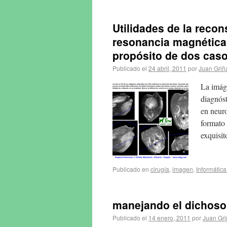
Utilidades de la reco
resonancia magnética
propósito de dos caso
Publicado el
24 abril, 2011
por
Juan Griñ
La imág
diagnóst
en neuro
formato 
exquisit
Publicado en
cirugía
,
imagen
,
Informátic
manejando el dichos
Publicado el
14 enero, 2011
por
Juan Gr