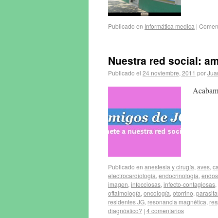
Publicado en
Informática medica
|
Coment
Nuestra red social: am
Publicado el
24 noviembre, 2011
por
Jua
Acabamo
Publicado en
anestesia y cirugía
,
aves
,
c
electrocardiología
,
endocrinología
,
endos
imagen
,
infecciosas
,
infecto-contagiosas
,
oftalmología
,
oncología
,
otorrino
,
parasita
residentes JG
,
resonancia magnética
,
res
diagnóstico?
|
4 comentarios