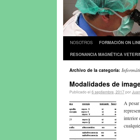
NOSOTROS
FORMACIÓN ON LIN
RESONANCIA MAGNÉTICA VETERI
Informát
Archivo de la categoría:
Modalidades de imag
Publicado el
6 septiembre, 2017
por
Juan
A pesar
represen
interior
cualqui