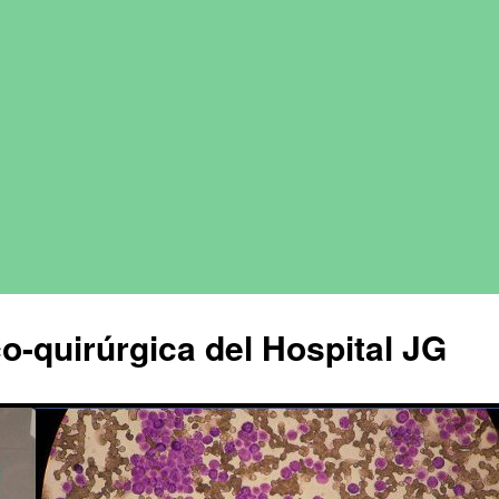
o-quirúrgica del Hospital JG