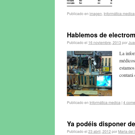
Publicado en
imagen
,
Informática medica
Hablemos de electromedi
Publicado el
16 noviembre, 2013
por
Jua
La infor
médicos
estamos 
contará
Publicado en
Informática medica
|
4 come
Ya podéis disponer de
Publicado el
23 abril, 2012
por
Maria del