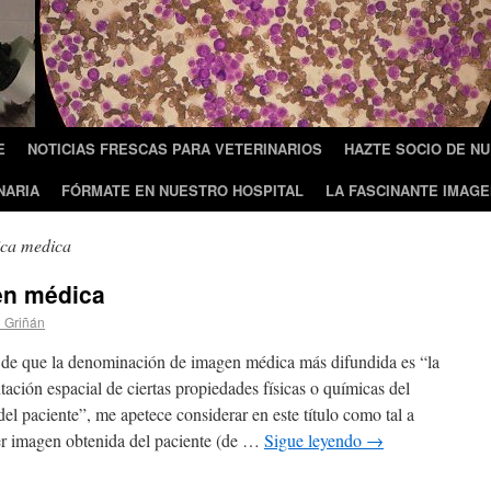
E
NOTICIAS FRESCAS PARA VETERINARIOS
HAZTE SOCIO DE N
NARIA
FÓRMATE EN NUESTRO HOSPITAL
LA FASCINANTE IMAGE
ica medica
en médica
 Griñán
 de que la denominación de imagen médica más difundida es “la
tación espacial de ciertas propiedades físicas o químicas del
 del paciente”, me apetece considerar en este título como tal a
er imagen obtenida del paciente (de …
Sigue leyendo
→