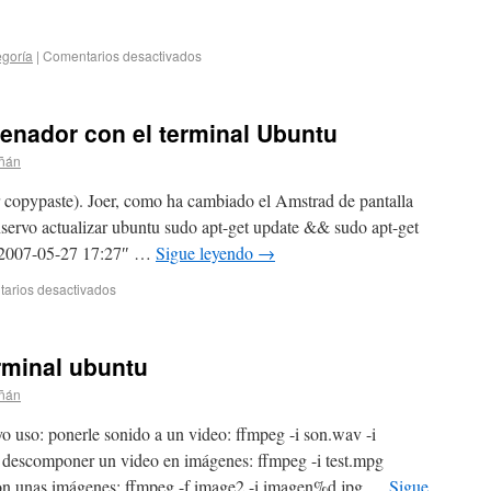
egoría
|
Comentarios desactivados
enador con el terminal Ubuntu
iñán
r copypaste). Joer, como ha cambiado el Amstrad de pantalla
onservo actualizar ubuntu sudo apt-get update && sudo apt-get
 «2007-05-27 17:27″ …
Sigue leyendo
→
arios desactivados
rminal ubuntu
iñán
o uso: ponerle sonido a un video: ffmpeg -i son.wav -i
 descomponer un video en imágenes: ffmpeg -i test.mpg
n unas imágenes: ffmpeg -f image2 -i imagen%d.jpg …
Sigue