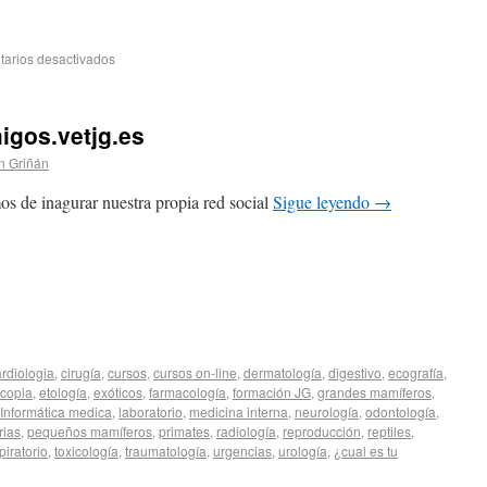
arios desactivados
igos.vetjg.es
n Griñán
s de inagurar nuestra propia red social
Sigue leyendo
→
ardiologia
,
cirugía
,
cursos
,
cursos on-line
,
dermatología
,
digestivo
,
ecografía
,
copia
,
etología
,
exóticos
,
farmacología
,
formación JG
,
grandes mamíferos
,
Informática medica
,
laboratorio
,
medicina interna
,
neurología
,
odontología
,
rias
,
pequeños mamíferos
,
primates
,
radiología
,
reproducción
,
reptiles
,
piratorio
,
toxicología
,
traumatología
,
urgencias
,
urología
,
¿cual es tu