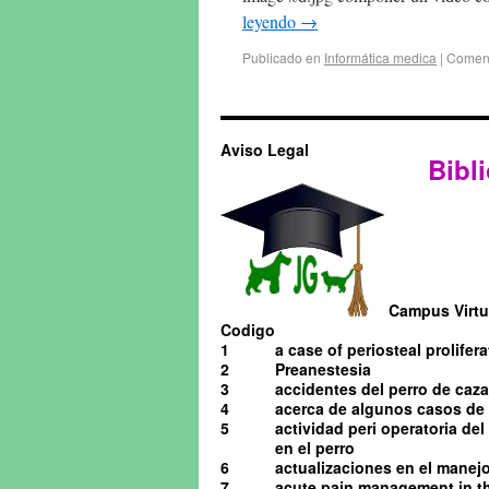
leyendo
→
Publicado en
Informática medica
|
Coment
Aviso Legal
Bibli
Campus Virtua
Codigo
1
a case of periosteal prolifera
2
Preanestesia
3
accidentes del perro de caza
4
acerca de algunos casos de o
5
actividad peri operatoria de
en el perro
6
actualizaciones en el manejo 
7
acute pain management in th