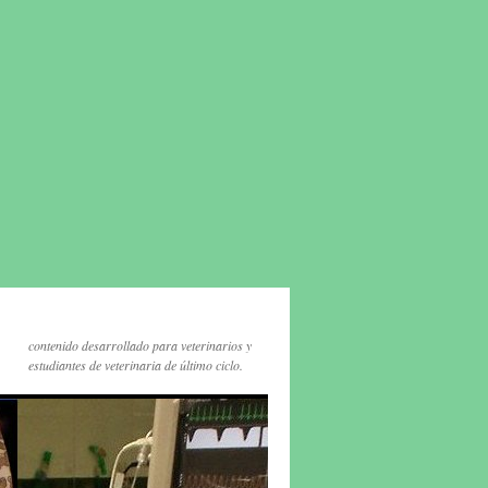
contenido desarrollado para veterinarios y
estudiantes de veterinaria de último ciclo.