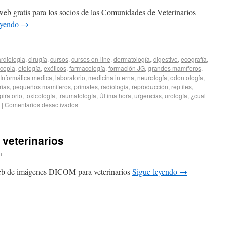
eb gratis para los socios de las Comunidades de Veterinarios
eyendo
→
ardiologia
,
cirugía
,
cursos
,
cursos on-line
,
dermatología
,
digestivo
,
ecografía
,
copia
,
etología
,
exóticos
,
farmacología
,
formación JG
,
grandes mamíferos
,
Informática medica
,
laboratorio
,
medicina interna
,
neurología
,
odontología
,
rias
,
pequeños mamíferos
,
primates
,
radiología
,
reproducción
,
reptiles
,
piratorio
,
toxicología
,
traumatología
,
Última hora
,
urgencias
,
urología
,
¿cual
|
Comentarios desactivados
veterinarios
n
eb de imágenes DICOM para veterinarios
Sigue leyendo
→