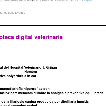
arios desactivados
oteca digital veterinaria
l del Hospital Veterinario J. Griñán
Nombre
tive polyarthritis in cat
steodistrofia hipertrofica odh
l meloxicam metacam durante la analgesia preventiva equilibrada
de la filariosis canina producida por dirofilaria immitis
e peri operative period