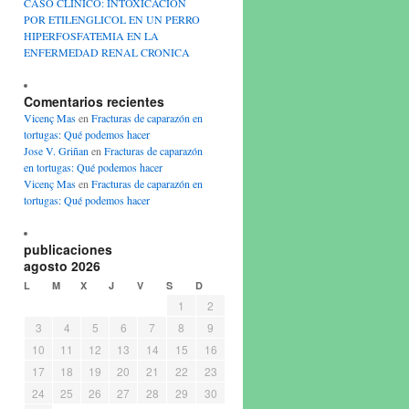
CASO CLINICO: INTOXICACION
POR ETILENGLICOL EN UN PERRO
HIPERFOSFATEMIA EN LA
ENFERMEDAD RENAL CRONICA
Comentarios recientes
Vicenç Mas
en
Fracturas de caparazón en
tortugas: Qué podemos hacer
Jose V. Griñan
en
Fracturas de caparazón
en tortugas: Qué podemos hacer
Vicenç Mas
en
Fracturas de caparazón en
tortugas: Qué podemos hacer
publicaciones
agosto 2026
L
M
X
J
V
S
D
1
2
3
4
5
6
7
8
9
10
11
12
13
14
15
16
17
18
19
20
21
22
23
24
25
26
27
28
29
30