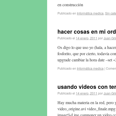
en construcción
Publicado en
Informática medica
,
Sin cat
hacer cosas en mi ord
Publicado el
14 enero, 2011
por
Juan Gr
Os digo lo que uso yo (hala, a hace
fosforito, que por cierto, todavía c
upgrade cambiar la hora date –set
Publicado en
Informática medica
|
Coment
usando videos con te
Publicado el
14 enero, 2011
por
Juan Gr
Hay mucha materia en la red, pero y
video_origine.avi video_finale.mpg
image%d.jpg componer un video co