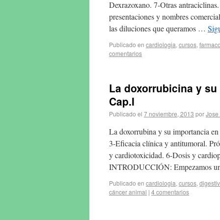
Dexrazoxano. 7-Otras antracicl
presentaciones y nombres comercia
las diluciones que queramos …
Sig
Publicado en
cardiologia
,
cursos
,
farmaco
comentarios
La doxorrubicina y su 
Cap.I
Publicado el
7 noviembre, 2013
por
Jose 
La doxorrubina y su importancia en
3-Eficacia clínica y antitumoral. P
y cardiotoxicidad. 6-Dosis y cardiop
INTRODUCCIÓN: Empezamos una se
Publicado en
cardiologia
,
cursos
,
digesti
cáncer animal
|
4 comentarios