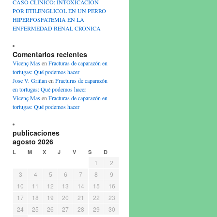
CASO CLINICO: INTOXICACION
POR ETILENGLICOL EN UN PERRO
HIPERFOSFATEMIA EN LA
ENFERMEDAD RENAL CRONICA
Comentarios recientes
Vicenç Mas
en
Fracturas de caparazón en
tortugas: Qué podemos hacer
Jose V. Griñan
en
Fracturas de caparazón
en tortugas: Qué podemos hacer
Vicenç Mas
en
Fracturas de caparazón en
tortugas: Qué podemos hacer
publicaciones
agosto 2026
L
M
X
J
V
S
D
1
2
3
4
5
6
7
8
9
10
11
12
13
14
15
16
17
18
19
20
21
22
23
24
25
26
27
28
29
30