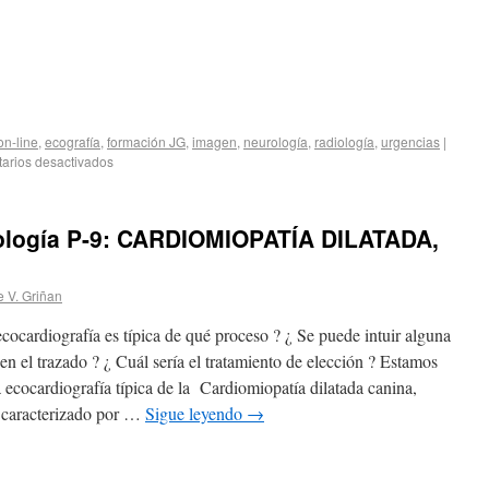
on-line
,
ecografía
,
formación JG
,
imagen
,
neurología
,
radiología
,
urgencias
|
arios desactivados
iología P-9: CARDIOMIOPATÍA DILATADA,
e V. Griñan
cocardiografía es típica de qué proceso ? ¿ Se puede intuir alguna
 en el trazado ? ¿ Cuál sería el tratamiento de elección ? Estamos
 ecocardiografía típica de la Cardiomiopatía dilatada canina,
 caracterizado por …
Sigue leyendo
→