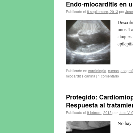
Endo-miocarditis en u
Publicado el
8 septiembre, 2013
por
Jose
Describ
unos 4 a
ataques 
epilept
Publicado en
cardiologia
,
cursos
,
ecograf
miocarditis canina
|
1 comentario
Protegido: Cardiomiopa
Respuesta al tratamie
Publicado el
9 febrero, 2013
por
Jose V. 
No hay e