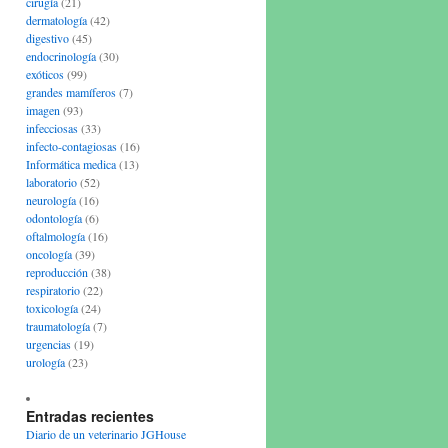
cirugía
(21)
dermatología
(42)
digestivo
(45)
endocrinología
(30)
exóticos
(99)
grandes mamíferos
(7)
imagen
(93)
infecciosas
(33)
infecto-contagiosas
(16)
Informática medica
(13)
laboratorio
(52)
neurología
(16)
odontología
(6)
oftalmología
(16)
oncología
(39)
reproducción
(38)
respiratorio
(22)
toxicología
(24)
traumatología
(7)
urgencias
(19)
urología
(23)
Entradas recientes
Diario de un veterinario JGHouse