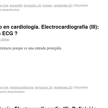
on-line
,
ecografía
,
formación JG
,
imagen
,
residentes JG
|
Etiquetado
s desactivados
en cardiología. Electrocardiografía (III):
n ECG ?
. Griñan
xtracto porque es una entrada protegida.
on-line
,
electrocardiología
,
formación JG
,
residentes JG
|
Etiquetado
rios desactivados