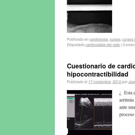
Publicado en
cardiologia
,
cursos
,
cursos 
Etiquetado
cardiopatías del gato
|
Coment
Cuestionario de card
hipocontractibilidad
Publicado el
17 noviembre, 2012
por
Jos
¿ Esta e
arritmia
ante una
proceso