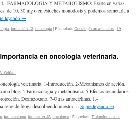
inas. 4.- FARMACOLOGÍA Y METABOLISMO: Existe en varias
les, de 10, 50 mg o en estuches monodosis y podemos sometarla a
ue leyendo
→
logía
,
formación JG
,
oncología
|
Etiquetado
Oncología en animales
|
19
importancia en oncología veterinaria.
V. Griñan
 oncología veterinaria: 1-Introducción. 2-Mecanismos de acción.
róximo blog: 4-Farmacología y metabolismo. 5-Efectos secundarios
rotección. Dexrazoxano. 7-Otras antraciclinas. 1.-
rie de blogs describiendo nuestra …
Sigue leyendo
→
vo
,
farmacología
,
formación JG
,
oncología
|
Etiquetado
Tratamientos del