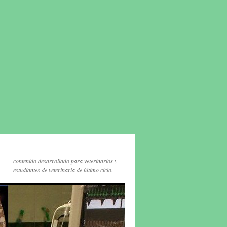
contenido desarrollado para veterinarios y
estudiantes de veterinaria de último ciclo.