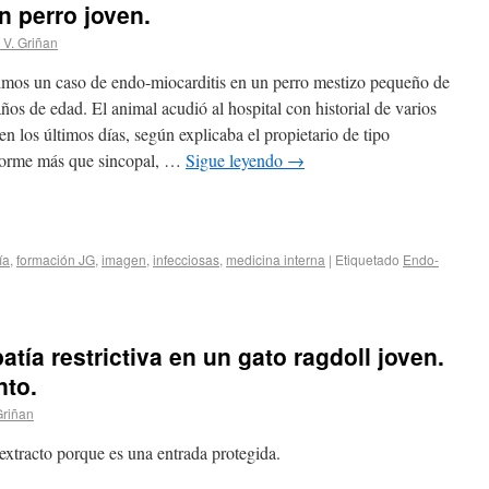
n perro joven.
 V. Griñan
imos un caso de endo-miocarditis en un perro mestizo pequeño de
ños de edad. El animal acudió al hospital con historial de varios
en los últimos días, según explicaba el propietario de tipo
iforme más que sincopal, …
Sigue leyendo
→
ía
,
formación JG
,
imagen
,
infecciosas
,
medicina interna
|
Etiquetado
Endo-
tía restrictiva en un gato ragdoll joven.
nto.
Griñan
xtracto porque es una entrada protegida.