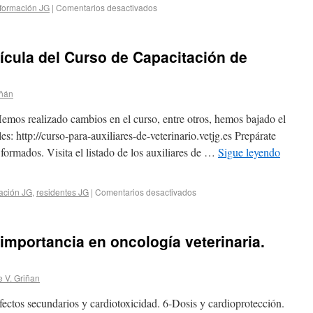
formación JG
|
Comentarios desactivados
rícula del Curso de Capacitación de
iñán
 Hemos realizado cambios en el curso, entre otros, hemos bajado el
es: http://curso-para-auxiliares-de-veterinario.vetjg.es Prepárate
r formados. Visita el listado de los auxiliares de …
Sigue leyendo
ación JG
,
residentes JG
|
Comentarios desactivados
importancia en oncología veterinaria.
e V. Griñan
ectos secundarios y cardiotoxicidad. 6-Dosis y cardioprotección.