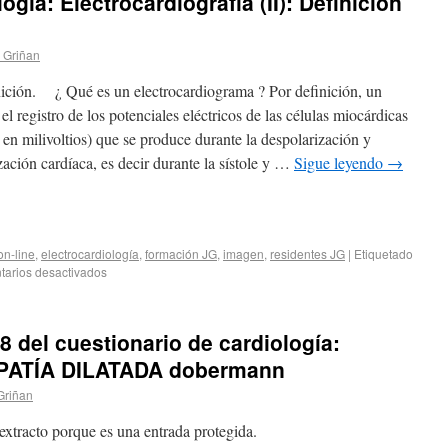
gía: Electrocardiografía (II): Definición
. Griñan
nición. ¿ Qué es un electrocardiograma ? Por definición, un
l registro de los potenciales eléctricos de las células miocárdicas
en milivoltios) que se produce durante la despolarización y
zación cardíaca, es decir durante la sístole y …
Sigue leyendo
→
on-line
,
electrocardiología
,
formación JG
,
imagen
,
residentes JG
|
Etiquetado
arios desactivados
8 del cuestionario de cardiología:
ATÍA DILATADA dobermann
Griñan
xtracto porque es una entrada protegida.