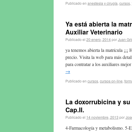
Publicado en
anestesia y cirugía
,
cursos
,
Ya está abierta la mat
Auxiliar Veterinario
Publicado el
20 enero, 2014
por
Juan Gr
ya tenemos abierta la matrícula ¡¡¡
precio. Visita la web para más detall
para contratar a los auxiliares mejo
→
Publicado en
cursos
,
cursos on-line
,
form
La doxorrubicina y su 
Cap.II.
Publicado el
14 noviembre, 2013
por
Jos
4-Farmacología y metabolismo. 5-Ef