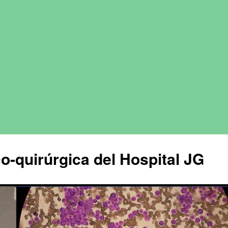
o-quirúrgica del Hospital JG