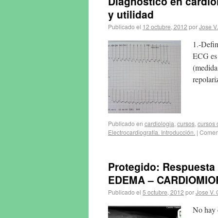
Diagnóstico en cardiolo
y utilidad
Publicado el
12 octubre, 2012
por
Jose V
1.-Defi
ECG es e
(medida 
repolari
Publicado en
cardiologia
,
cursos
,
cursos 
Electrocardiografía. Introducción.
|
Coment
Protegido: Respuesta 
EDEMA – CARDIOMIOP
Publicado el
5 octubre, 2012
por
Jose V. 
No hay e