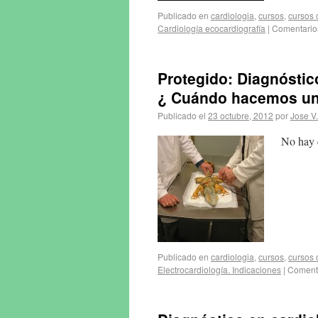
Publicado en
cardiologia
,
cursos
,
cursos 
Cardiología ecocardiografía
|
Comentario
Protegido: Diagnóstico 
¿ Cuándo hacemos u
Publicado el
23 octubre, 2012
por
Jose V
No hay e
Publicado en
cardiologia
,
cursos
,
cursos 
Electrocardiología. Indicaciones
|
Comenta