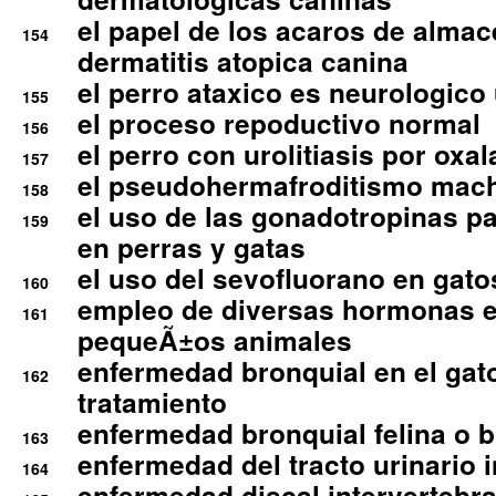
el papel de los acaros de alma
154
dermatitis atopica canina
el perro ataxico es neurologico
155
el proceso repoductivo normal
156
el perro con urolitiasis por oxal
157
el pseudohermafroditismo mac
158
el uso de las gonadotropinas pa
159
en perras y gatas
el uso del sevofluorano en gato
160
empleo de diversas hormonas e
161
pequeÃ±os animales
enfermedad bronquial en el gat
162
tratamiento
enfermedad bronquial felina o br
163
enfermedad del tracto urinario in
164
enfermedad discal intervertebra