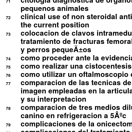
71
pequenos animales
clinical use of non steroidal an
72
the current position
colocacion de clavos intramedu
73
tratamiento de fracturas femoral
y perros pequeÃ±os
como proceder ante la evidencia
74
como realizar una cistocentesis
75
como utilizar un oftalmoscopio 
76
comparacion de las tecnicas de
77
imagen empleadas en la articula
y su interpretacion
comparacion de tres medios di
78
canino en refrigeracion a 5Âºc
complicaciones de la onicectomi
79
complicaciones del tratamiento