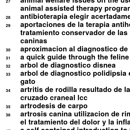
27
animal assisted therapy progra
antibioterapia elegir acertadam
28
aportaciones de la terapia anti
29
tratamiento conservador de las 
caninas
aproximacion al diagnostico de p
30
a quick guide through the feli
31
arbol de diagnostico disnea
32
arbol de diagnostico polidipsia 
33
gato
artritis de rodilla resultado de 
34
cruzado craneal lcc
artrodesis de carpo
35
artrosis canina utilizacion de r
36
el tratamiento del dolor y la inf
a self contained introduction to