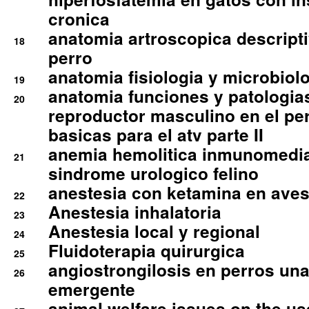
cronica
anatomia artroscopica descriptiv
18
perro
anatomia fisiologia y microbiolo
19
anatomia funciones y patologia
20
reproductor masculino en el per
basicas para el atv parte II
anemia hemolitica inmunomedia
21
sindrome urologico felino
anestesia con ketamina en aves 
22
Anestesia inhalatoria
23
Anestesia local y regional
24
Fluidoterapia quirurgica
25
angiostrongilosis en perros un
26
emergente
animal welfare issues on the use