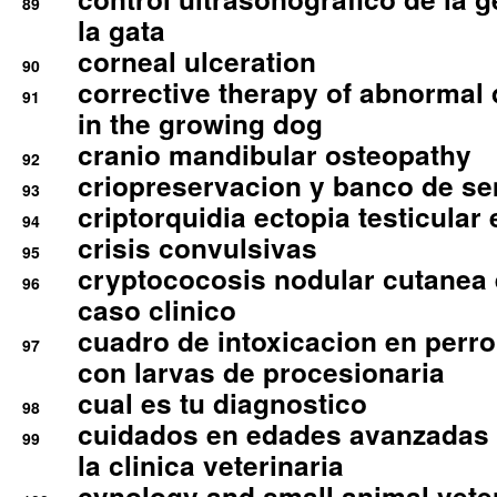
89
la gata
corneal ulceration
90
corrective therapy of abnormal
91
in the growing dog
cranio mandibular osteopathy
92
criopreservacion y banco de s
93
criptorquidia ectopia testicular 
94
crisis convulsivas
95
cryptococosis nodular cutanea
96
caso clinico
cuadro de intoxicacion en perro
97
con larvas de procesionaria
cual es tu diagnostico
98
cuidados en edades avanzadas
99
la clinica veterinaria
cynology and small animal vete