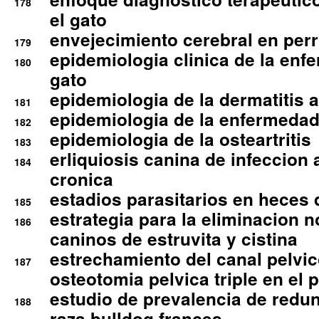
178
el gato
envejecimiento cerebral en per
179
epidemiologia clinica de la enf
180
gato
epidemiologia de la dermatitis 
181
epidemiologia de la enfermedad
182
epidemiologia de la osteartritis
183
erliquiosis canina de infeccio
184
cronica
estadios parasitarios en heces 
185
estrategia para la eliminacion n
186
caninos de estruvita y cistina
estrechamiento del canal pelvi
187
osteotomia pelvica triple en el 
estudio de prevalencia de redun
188
raza bulldog frances