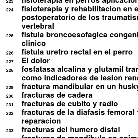
223
fisioterapia y rehabilitacion en 
224
postoperatorio de los traumati
vertebral
fistula broncoesofagica congen
225
clinico
fistula uretro rectal en el perro
226
El dolor
227
fosfatasa alcalina y glutamil tr
228
como indicadores de lesion ren
fractura mandibular en un husk
229
fracturas de cadera
230
fracturas de cubito y radio
231
fracturas de la diafasis femoral
232
reparacion
fracturas del humero distal
233
fracturas de mandibula en ani