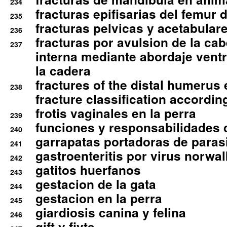
234
fracturas epifisarias del femur d
235
fracturas pelvicas y acetabulare
236
fracturas por avulsion de la cab
237
interna mediante abordaje ventra
la cadera
fractures of the distal humerus
238
fracture classification according
frotis vaginales en la perra
239
funciones y responsabilidades 
240
garrapatas portadoras de paras
241
gastroenteritis por virus norwal
242
gatitos huerfanos
243
gestacion de la gata
244
gestacion en la perra
245
giardiosis canina y felina
246
gift y fivte