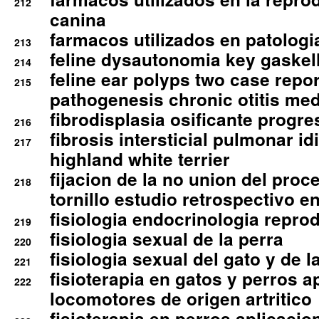
212
canina
farmacos utilizados en patologia
213
feline dysautonomia key gaske
214
feline ear polyps two case repo
215
pathogenesis chronic otitis med
fibrodisplasia osificante progres
216
fibrosis intersticial pulmonar id
217
highland white terrier
fijacion de la no union del pro
218
tornillo estudio retrospectivo e
fisiologia endocrinologia reprod
219
fisiologia sexual de la perra
220
fisiologia sexual del gato y de l
221
fisioterapia en gatos y perros a
222
locomotores de origen artritico
fisioterapia en perros aplicacio