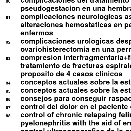
80
pseudogestacion en una hembr
complicaciones neurologicas a
81
alteraciones hemostaticas en p
enfermos
complicaciones urologicas des
82
ovariohisterectomia en una per
compresion interfragmentaria+fi
83
tratamiento de fracturas espirale
proposito de 4 casos clinicos
conceptos actuales sobre la este
84
conceptos actuales sobre la este
85
consejos para conseguir raspad
86
control del dolor en el paciente 
87
control of chronic relapsing feli
88
pyelonephritis with the aid of e
control ultrasonografico de la g