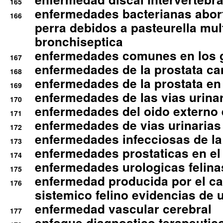
165
enfermedades bacterianas abort
166
perra debidos a pasteurella mul
bronchiseptica
enfermedades comunes en los 
167
enfermedades de la prostata ca
168
enfermedades de la prostata en 
169
enfermedades de las vias urinari
170
enfermedades del oido externo 
171
enfermedades de vias urinarias
172
enfermedades infecciosas de la 
173
enfermedades prostaticas en el
174
enfermedades urologicas felina
175
enfermedad producida por el cal
176
sistemico felino evidencias de 
enfermedad vascular cerebral
177
enfoque diagnostico terapeutico 