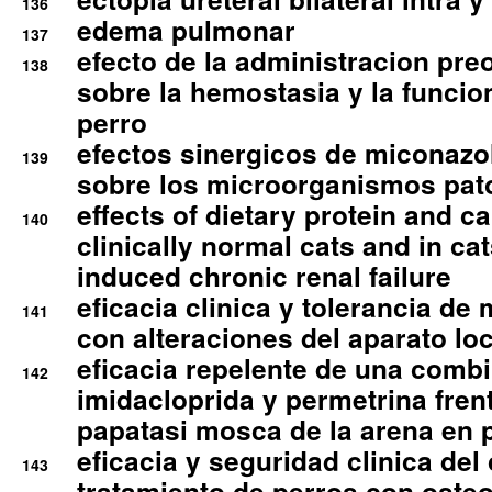
136
edema pulmonar
137
efecto de la administracion pre
138
sobre la hemostasia y la funcion
perro
efectos sinergicos de miconazol
139
sobre los microorganismos pa
effects of dietary protein and cal
140
clinically normal cats and in cat
induced chronic renal failure
eficacia clinica y tolerancia d
141
con alteraciones del aparato l
eficacia repelente de una comb
142
imidacloprida y permetrina fre
papatasi mosca de la arena en 
eficacia y seguridad clinica del
143
tratamiento de perros con osteoa