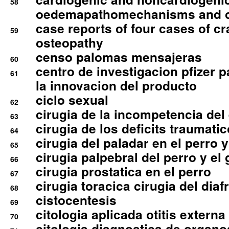
58
oedemapathomechanisms and 
case reports of four cases of c
59
osteopathy
censo palomas mensajeras
60
centro de investigacion pfizer p
61
la innovacion del producto
ciclo sexual
62
cirugia de la incompetencia del 
63
cirugia de los deficits traumati
64
cirugia del paladar en el perro y
65
cirugia palpebral del perro y el 
66
cirugia prostatica en el perro
67
cirugia toracica cirugia del dia
68
cistocentesis
69
citologia aplicada otitis externa
70
citologia diagnostica de organ