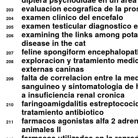
evaluacion ecografica de la pro
203
examen clinico del encefalo
204
examen testicular diagnostico 
205
examining the links among pota
206
disease in the cat
feline spongiform encephalopa
207
exploracion y tratamiento medico
208
externas caninas
falta de correlacion entre la me
209
sanguineo y sintomatologia de
a insuficiencia renal cronica
faringoamigdalitis estreptococic
210
tratamiento antibiotico
farmacos agonistas alfa 2 adr
211
animales II
farmacos utilizados en la repro