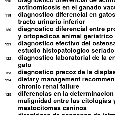
118
actinomicosis en el ganado va
diagnostico diferencial en gato
119
tracto urinario inferior
diagnostico diferencial entre 
120
y ortopedicos animal geriatrico
diagnostico efectivo del osteo
121
estudio histopatologico seriado
diagnostico laboratorial de la e
122
gato
diagnostico precoz de la displa
123
dietary management recommend
124
chronic renal failure
diferencias en la determinacion
125
malignidad entre las citologias 
mastocitomas caninos
directrices de consenso de isfm