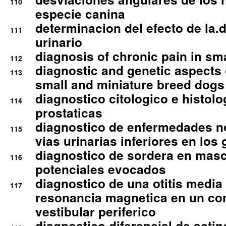
110
especie canina
determinacion del efecto de la.d
111
urinario
diagnosis of chronic pain in sm
112
diagnostic and genetic aspects o
113
small and miniature breed dogs 
diagnostico citologico e histolo
114
prostaticas
diagnostico de enfermedades no
115
vias urinarias inferiores en los 
diagnostico de sordera en mas
116
potenciales evocados
diagnostico de una otitis media
117
resonancia magnetica en un co
vestibular periferico
diagnostico diferencial de actin