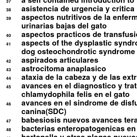
37
asistencia de urgencia y critica
38
aspectos nutritivos de la enfer
39
urinarias bajas del gato
aspectos practicos de transfus
40
aspects of the dysplastic syndr
41
dog osteochondrotic syndrome
aspirados articulares
42
astrocitoma anaplasico
43
ataxia de la cabeza y de las ex
44
avances en el diagnostico y tra
45
chlamydophila felis en el gato
avances en el sindrome de disf
46
canina(SDC)
babesiosis nuevos avances ter
47
bacterias enteropatogenicas en
48
bartonella y otras plagas nuev