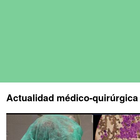
Actualidad médico-quirúrgica 