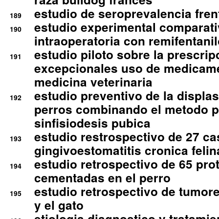
estudio de seroprevalencia frent
189
estudio experimental comparati
190
intraoperatoria con remifentanil
estudio piloto sobre la prescrip
191
excepcionales uso de medicam
medicina veterinaria
estudio preventivo de la displa
192
perros combinando el metodo p
sinfisiodesis pubica
estudio restrospectivo de 27 c
193
gingivoestomatitis cronica felin
estudio retrospectivo de 65 pro
194
cementadas en el perro
estudio retrospectivo de tumore
195
y el gato
etiologia diagnostico y tratamie