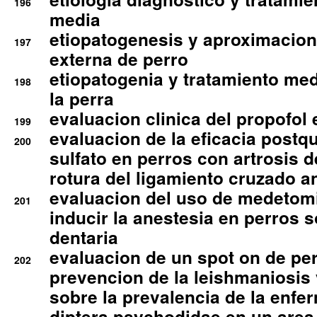
196
media
etiopatogenesis y aproximacion c
197
externa de perro
etiopatogenia y tratamiento med
198
la perra
evaluacion clinica del propofol 
199
evaluacion de la eficacia postqu
200
sulfato en perros con artrosis d
rotura del ligamiento cruzado an
evaluacion del uso de medetomi
201
inducir la anestesia en perros 
dentaria
evaluacion de un spot on de per
202
prevencion de la leishmaniosis 
sobre la prevalencia de la enfe
diptera psychodidae en un are