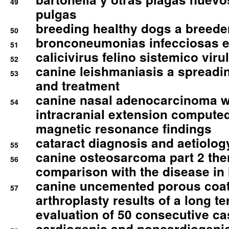
49
pulgas
breeding healthy dogs a breede
50
bronconeumonias infecciosas 
51
calicivirus felino sistemico viru
52
canine leishmaniasis a spreadi
53
and treatment
canine nasal adenocarcinoma wi
54
intracranial extension comput
magnetic resonance findings
cataract diagnosis and aetiolog
55
canine osteosarcoma part 2 th
56
comparison with the disease i
canine uncemented porous coate
57
arthroplasty results of a long t
evaluation of 50 consecutive c
cardiogenic and noncardiogeni