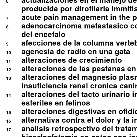
6
producida por dirofilaria immiti
acute pain management in the p
7
adenocarcinoma metastasico co
8
del encefalo
afecciones de la columna verte
9
agenesia de radio en una gata
10
alteraciones de crecimiento
11
alteraciones de las pestanas en
12
alteraciones del magnesio plas
13
insuficiencia renal cronica cani
alteraciones del tacto urinario in
14
esteriles en felinos
alteraciones digestivas en ofidi
15
alternativa contra el dolor y la 
16
analisis retrospectivo del tratam
17
hiperfosfatemia en gatos con in