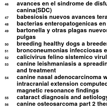
avances en el sindrome de disf
46
canina(SDC)
babesiosis nuevos avances ter
47
bacterias enteropatogenicas en
48
bartonella y otras plagas nuev
49
pulgas
breeding healthy dogs a breede
50
bronconeumonias infecciosas 
51
calicivirus felino sistemico viru
52
canine leishmaniasis a spreadi
53
and treatment
canine nasal adenocarcinoma wi
54
intracranial extension comput
magnetic resonance findings
cataract diagnosis and aetiolog
55
canine osteosarcoma part 2 th
56