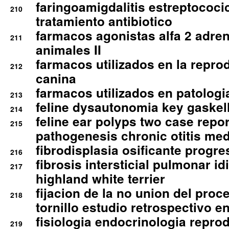
faringoamigdalitis estreptococic
210
tratamiento antibiotico
farmacos agonistas alfa 2 adr
211
animales II
farmacos utilizados en la repro
212
canina
farmacos utilizados en patologia
213
feline dysautonomia key gaske
214
feline ear polyps two case repo
215
pathogenesis chronic otitis med
fibrodisplasia osificante progres
216
fibrosis intersticial pulmonar id
217
highland white terrier
fijacion de la no union del pro
218
tornillo estudio retrospectivo e
fisiologia endocrinologia reprod
219