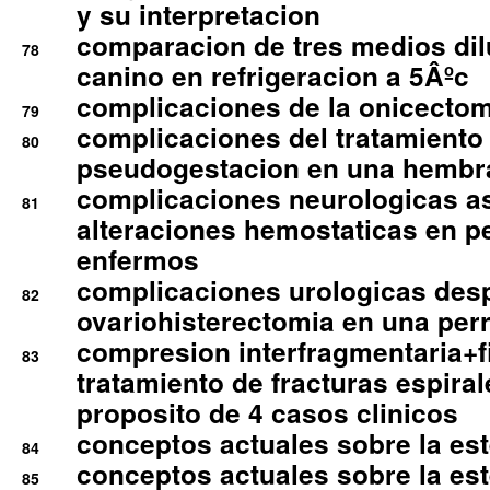
y su interpretacion
comparacion de tres medios di
78
canino en refrigeracion a 5Âºc
complicaciones de la onicectomi
79
complicaciones del tratamiento
80
pseudogestacion en una hembr
complicaciones neurologicas a
81
alteraciones hemostaticas en p
enfermos
complicaciones urologicas des
82
ovariohisterectomia en una per
compresion interfragmentaria+fi
83
tratamiento de fracturas espirale
proposito de 4 casos clinicos
conceptos actuales sobre la este
84
conceptos actuales sobre la este
85