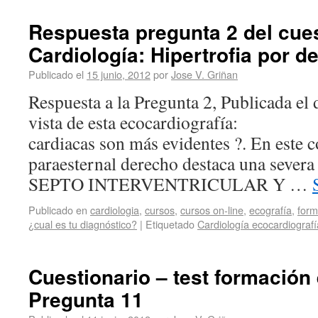
Respuesta pregunta 2 del cues
Cardiología: Hipertrofia por d
Publicado el
15 junio, 2012
por
Jose V. Griñan
Respuesta a la Pregunta 2, Publicada el d
vista de esta ecocardiografía: 1.
cardiacas son más evidentes ?. En este c
paraesternal derecho destaca una se
SEPTO INTERVENTRICULAR Y …
Publicado en
cardiologia
,
cursos
,
cursos on-line
,
ecografía
,
form
¿cual es tu diagnóstico?
|
Etiquetado
Cardiología ecocardiografí
Cuestionario – test formación 
Pregunta 11