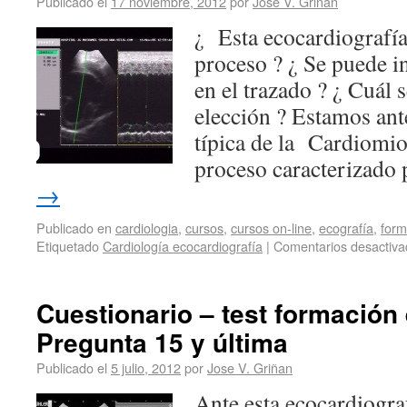
Publicado el
17 noviembre, 2012
por
Jose V. Griñan
¿ Esta ecocardiografía
proceso ? ¿ Se puede in
en el trazado ? ¿ Cuál s
elección ? Estamos ant
típica de la Cardiomio
proceso caracterizad
→
Publicado en
cardiologia
,
cursos
,
cursos on-line
,
ecografía
,
form
Etiquetado
Cardiología ecocardiografía
|
Comentarios desactiva
Cuestionario – test formación 
Pregunta 15 y última
Publicado el
5 julio, 2012
por
Jose V. Griñan
Ante esta ecocardiogra