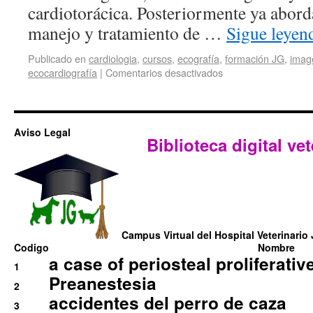
cardiotorácica. Posteriormente ya abord
manejo y tratamiento de …
Sigue leye
Publicado en
cardiologia
,
cursos
,
ecografía
,
formación JG
,
imag
ecocardiografía
|
Comentarios desactivados
Aviso Legal
Biblioteca digital vet
Campus Virtual del Hospital Veterinario 
Codigo
Nombre
a case of periosteal proliferative
1
Preanestesia
2
accidentes del perro de caza
3