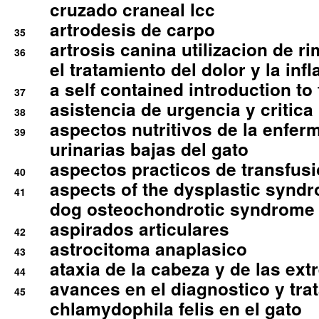
cruzado craneal lcc
artrodesis de carpo
35
artrosis canina utilizacion de r
36
el tratamiento del dolor y la inf
a self contained introduction to
37
asistencia de urgencia y critica
38
aspectos nutritivos de la enfer
39
urinarias bajas del gato
aspectos practicos de transfus
40
aspects of the dysplastic syndr
41
dog osteochondrotic syndrome
aspirados articulares
42
astrocitoma anaplasico
43
ataxia de la cabeza y de las ex
44
avances en el diagnostico y tra
45
chlamydophila felis en el gato