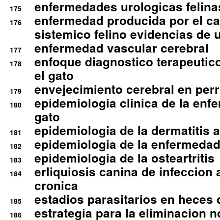
enfermedades urologicas felina
175
enfermedad producida por el cal
176
sistemico felino evidencias de 
enfermedad vascular cerebral
177
enfoque diagnostico terapeutico 
178
el gato
envejecimiento cerebral en per
179
epidemiologia clinica de la enf
180
gato
epidemiologia de la dermatitis 
181
epidemiologia de la enfermedad
182
epidemiologia de la osteartritis
183
erliquiosis canina de infeccio
184
cronica
estadios parasitarios en heces 
185
estrategia para la eliminacion n
186