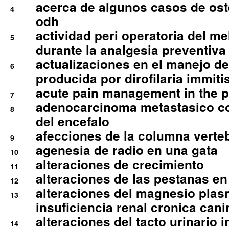
acerca de algunos casos de oste
4
odh
actividad peri operatoria del 
5
durante la analgesia preventiva 
actualizaciones en el manejo de 
6
producida por dirofilaria immiti
acute pain management in the p
7
adenocarcinoma metastasico co
8
del encefalo
afecciones de la columna verte
9
agenesia de radio en una gata
10
alteraciones de crecimiento
11
alteraciones de las pestanas en
12
alteraciones del magnesio plas
13
insuficiencia renal cronica cani
alteraciones del tacto urinario in
14