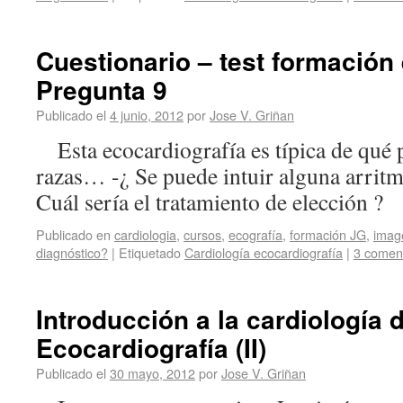
Cuestionario – test formación 
Pregunta 9
Publicado el
4 junio, 2012
por
Jose V. Griñan
Esta ecocardiografía es típica de qué
razas… -¿ Se puede intuir alguna arritmi
Cuál sería el tratamiento de elección ?
Publicado en
cardiologia
,
cursos
,
ecografía
,
formación JG
,
imag
diagnóstico?
|
Etiquetado
Cardiología ecocardiografía
|
3 comen
Introducción a la cardiología 
Ecocardiografía (II)
Publicado el
30 mayo, 2012
por
Jose V. Griñan