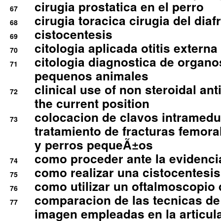
cirugia prostatica en el perro
67
cirugia toracica cirugia del dia
68
cistocentesis
69
citologia aplicada otitis externa
70
citologia diagnostica de organ
71
pequenos animales
clinical use of non steroidal an
72
the current position
colocacion de clavos intramedu
73
tratamiento de fracturas femoral
y perros pequeÃ±os
como proceder ante la evidencia
74
como realizar una cistocentesis
75
como utilizar un oftalmoscopio 
76
comparacion de las tecnicas de
77
imagen empleadas en la articula