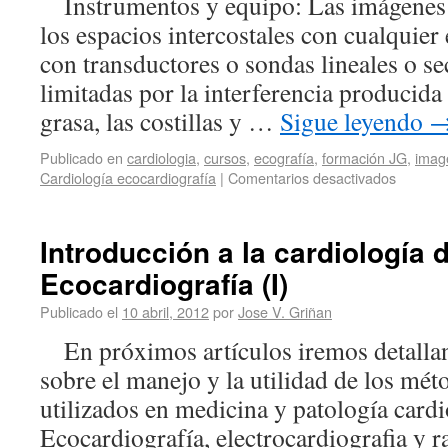
Instrumentos y equipo: Las imágenes 
los espacios intercostales con cualquie
con transductores o sondas lineales o se
limitadas por la interferencia producida p
grasa, las costillas y …
Sigue leyendo
Publicado en
cardiologia
,
cursos
,
ecografía
,
formación JG
,
imag
Cardiología ecocardiografía
|
Comentarios desactivados
Introducción a la cardiología 
Ecocardiografía (I)
Publicado el
10 abril, 2012
por
Jose V. Griñan
En próximos artículos iremos detall
sobre el manejo y la utilidad de los mé
utilizados en medicina y patología cardi
Ecocardiografía, electrocardiografia y r