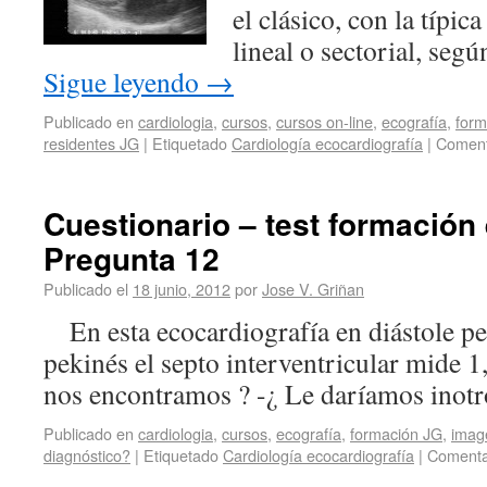
el clásico, con la típic
lineal o sectorial, seg
Sigue leyendo
→
Publicado en
cardiologia
,
cursos
,
cursos on-line
,
ecografía
,
form
residentes JG
|
Etiquetado
Cardiología ecocardiografía
|
Coment
Cuestionario – test formación 
Pregunta 12
Publicado el
18 junio, 2012
por
Jose V. Griñan
En esta ecocardiografía en diástole p
pekinés el septo interventricular mid
nos encontramos ? -¿ Le daríamos inotr
Publicado en
cardiologia
,
cursos
,
ecografía
,
formación JG
,
imag
diagnóstico?
|
Etiquetado
Cardiología ecocardiografía
|
Comenta