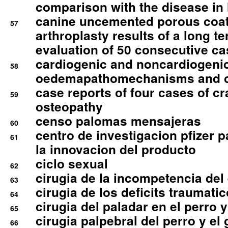
comparison with the disease i
canine uncemented porous coate
57
arthroplasty results of a long t
evaluation of 50 consecutive c
cardiogenic and noncardiogeni
58
oedemapathomechanisms and 
case reports of four cases of c
59
osteopathy
censo palomas mensajeras
60
centro de investigacion pfizer p
61
la innovacion del producto
ciclo sexual
62
cirugia de la incompetencia del 
63
cirugia de los deficits traumati
64
cirugia del paladar en el perro y
65
cirugia palpebral del perro y el 
66