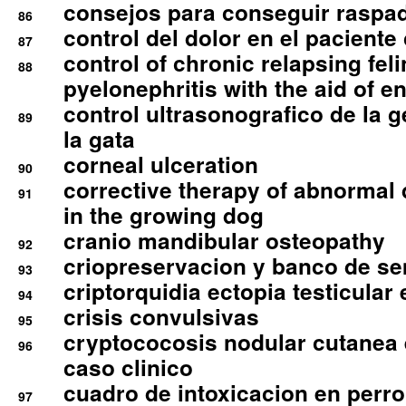
consejos para conseguir raspad
86
control del dolor en el paciente 
87
control of chronic relapsing feli
88
pyelonephritis with the aid of e
control ultrasonografico de la g
89
la gata
corneal ulceration
90
corrective therapy of abnormal
91
in the growing dog
cranio mandibular osteopathy
92
criopreservacion y banco de s
93
criptorquidia ectopia testicular 
94
crisis convulsivas
95
cryptococosis nodular cutanea
96
caso clinico
cuadro de intoxicacion en perro
97