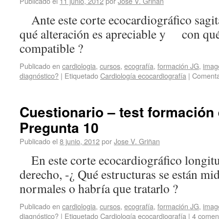
Publicado el
11 junio, 2012
por
Jose V. Griñan
Ante este corte ecocardiográfico sagit
qué alteración es apreciable y con qué
compatible ?
Publicado en
cardiologia
,
cursos
,
ecografía
,
formación JG
,
imag
diagnóstico?
|
Etiquetado
Cardiología ecocardiografía
|
Comenta
Cuestionario – test formación 
Pregunta 10
Publicado el
8 junio, 2012
por
Jose V. Griñan
En este corte ecocardiográfico longit
derecho, -¿ Qué estructuras se están m
normales o habría que tratarlo ?
Publicado en
cardiologia
,
cursos
,
ecografía
,
formación JG
,
imag
diagnóstico?
|
Etiquetado
Cardiología ecocardiografía
|
4 comen