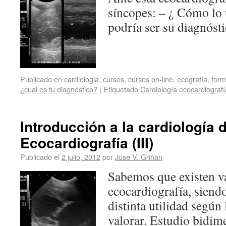
síncopes: – ¿ Cómo lo 
podría ser su diagnósti
Publicado en
cardiologia
,
cursos
,
cursos on-line
,
ecografía
,
form
¿cual es tu diagnóstico?
|
Etiquetado
Cardiología ecocardiografí
Introducción a la cardiología 
Ecocardiografía (III)
Publicado el
2 julio, 2012
por
Jose V. Griñan
Sabemos que existen va
ecocardiografía, siendo
distinta utilidad segú
valorar. Estudio bidi