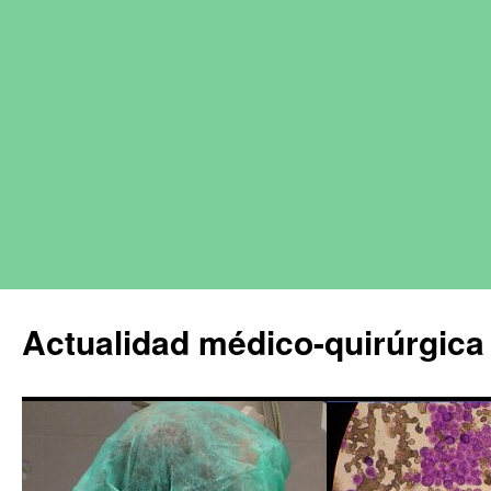
Actualidad médico-quirúrgica 