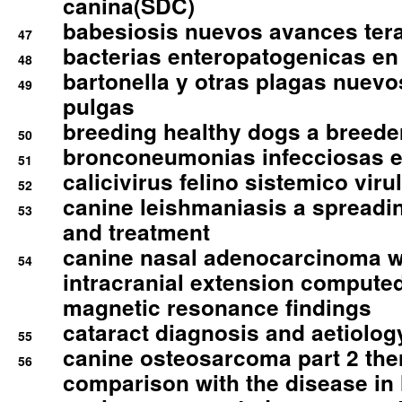
canina(SDC)
babesiosis nuevos avances ter
47
bacterias enteropatogenicas en
48
bartonella y otras plagas nuev
49
pulgas
breeding healthy dogs a breede
50
bronconeumonias infecciosas 
51
calicivirus felino sistemico viru
52
canine leishmaniasis a spreadi
53
and treatment
canine nasal adenocarcinoma wi
54
intracranial extension comput
magnetic resonance findings
cataract diagnosis and aetiolog
55
canine osteosarcoma part 2 th
56
comparison with the disease i