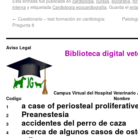
Esta entrada fue publicada en
cardiologia
,
cursos
,
ecografía
,
fo
interna
y etiquetada
Cardiología ecocardiografía
. Guarda el
enl
←
Cuestionario – test formación en cardiología:
Patologí
Pregunta 8
Aviso Legal
Biblioteca digital vet
Campus Virtual del Hospital Veterinario 
Codigo
Nombre
a case of periosteal proliferative
1
Preanestesia
2
accidentes del perro de caza
3
acerca de algunos casos de oste
4