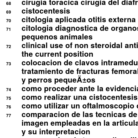
cirugia toracica cirugia del dia
68
cistocentesis
69
citologia aplicada otitis externa
70
citologia diagnostica de organ
71
pequenos animales
clinical use of non steroidal an
72
the current position
colocacion de clavos intramedu
73
tratamiento de fracturas femoral
y perros pequeÃ±os
como proceder ante la evidencia
74
como realizar una cistocentesis
75
como utilizar un oftalmoscopio 
76
comparacion de las tecnicas de
77
imagen empleadas en la articula
y su interpretacion