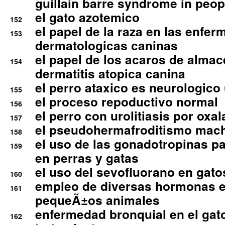
guillain barre syndrome in peop
el gato azotemico
152
el papel de la raza en las enfe
153
dermatologicas caninas
el papel de los acaros de alma
154
dermatitis atopica canina
el perro ataxico es neurologico
155
el proceso repoductivo normal
156
el perro con urolitiasis por oxal
157
el pseudohermafroditismo mac
158
el uso de las gonadotropinas pa
159
en perras y gatas
el uso del sevofluorano en gato
160
empleo de diversas hormonas e
161
pequeÃ±os animales
enfermedad bronquial en el gat
162