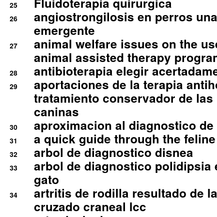
Fluidoterapia quirurgica
25
angiostrongilosis en perros un
26
emergente
animal welfare issues on the use
27
animal assisted therapy progra
antibioterapia elegir acertadam
28
aportaciones de la terapia anti
29
tratamiento conservador de las 
caninas
aproximacion al diagnostico de p
30
a quick guide through the feli
31
arbol de diagnostico disnea
32
arbol de diagnostico polidipsia 
33
gato
artritis de rodilla resultado de 
34
cruzado craneal lcc