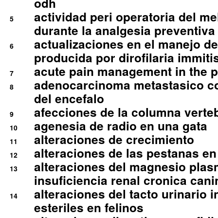
odh
actividad peri operatoria del 
5
durante la analgesia preventiva 
actualizaciones en el manejo de 
6
producida por dirofilaria immiti
acute pain management in the p
7
adenocarcinoma metastasico co
8
del encefalo
afecciones de la columna verte
9
agenesia de radio en una gata
10
alteraciones de crecimiento
11
alteraciones de las pestanas en
12
alteraciones del magnesio plas
13
insuficiencia renal cronica cani
alteraciones del tacto urinario in
14
esteriles en felinos