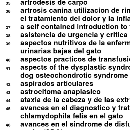
artrodesis de carpo
35
artrosis canina utilizacion de r
36
el tratamiento del dolor y la inf
a self contained introduction to
37
asistencia de urgencia y critica
38
aspectos nutritivos de la enfer
39
urinarias bajas del gato
aspectos practicos de transfus
40
aspects of the dysplastic syndr
41
dog osteochondrotic syndrome
aspirados articulares
42
astrocitoma anaplasico
43
ataxia de la cabeza y de las ex
44
avances en el diagnostico y tra
45
chlamydophila felis en el gato
avances en el sindrome de disf
46