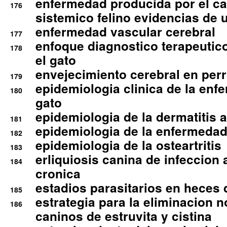
enfermedad producida por el cal
176
sistemico felino evidencias de 
enfermedad vascular cerebral
177
enfoque diagnostico terapeutico 
178
el gato
envejecimiento cerebral en per
179
epidemiologia clinica de la enf
180
gato
epidemiologia de la dermatitis 
181
epidemiologia de la enfermedad
182
epidemiologia de la osteartritis
183
erliquiosis canina de infeccio
184
cronica
estadios parasitarios en heces 
185
estrategia para la eliminacion n
186
caninos de estruvita y cistina