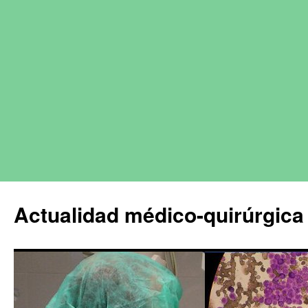
Actualidad médico-quirúrgica 