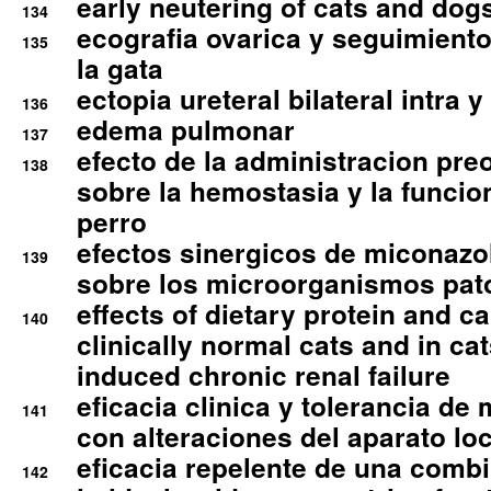
early neutering of cats and dog
134
ecografia ovarica y seguimiento
135
la gata
ectopia ureteral bilateral intra 
136
edema pulmonar
137
efecto de la administracion pre
138
sobre la hemostasia y la funcion
perro
efectos sinergicos de miconazol
139
sobre los microorganismos pa
effects of dietary protein and cal
140
clinically normal cats and in cat
induced chronic renal failure
eficacia clinica y tolerancia d
141
con alteraciones del aparato l
eficacia repelente de una comb
142