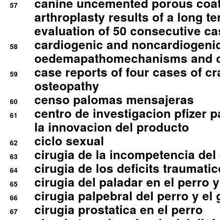
canine uncemented porous coate
57
arthroplasty results of a long t
evaluation of 50 consecutive c
cardiogenic and noncardiogeni
58
oedemapathomechanisms and 
case reports of four cases of c
59
osteopathy
censo palomas mensajeras
60
centro de investigacion pfizer p
61
la innovacion del producto
ciclo sexual
62
cirugia de la incompetencia del 
63
cirugia de los deficits traumati
64
cirugia del paladar en el perro y
65
cirugia palpebral del perro y el 
66
cirugia prostatica en el perro
67