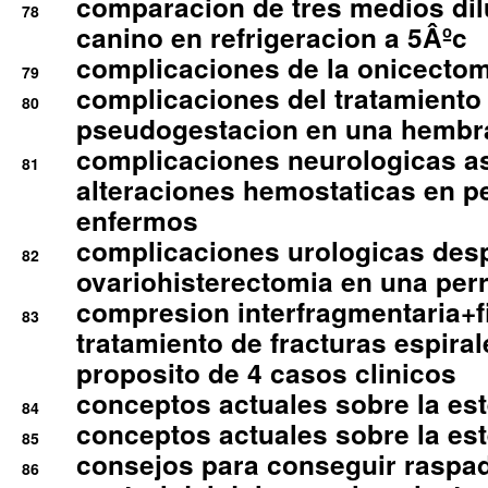
comparacion de tres medios di
78
canino en refrigeracion a 5Âºc
complicaciones de la onicectomi
79
complicaciones del tratamiento
80
pseudogestacion en una hembr
complicaciones neurologicas a
81
alteraciones hemostaticas en p
enfermos
complicaciones urologicas des
82
ovariohisterectomia en una per
compresion interfragmentaria+fi
83
tratamiento de fracturas espirale
proposito de 4 casos clinicos
conceptos actuales sobre la este
84
conceptos actuales sobre la este
85
consejos para conseguir raspad
86