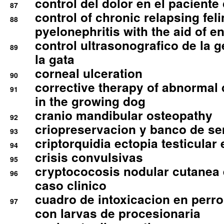
control del dolor en el paciente 
87
control of chronic relapsing feli
88
pyelonephritis with the aid of e
control ultrasonografico de la g
89
la gata
corneal ulceration
90
corrective therapy of abnormal
91
in the growing dog
cranio mandibular osteopathy
92
criopreservacion y banco de s
93
criptorquidia ectopia testicular 
94
crisis convulsivas
95
cryptococosis nodular cutanea
96
caso clinico
cuadro de intoxicacion en perro
97
con larvas de procesionaria