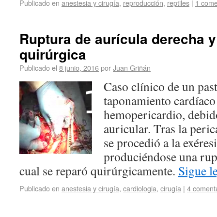
Publicado en
anestesia y cirugía
,
reproducción
,
reptiles
|
1 come
Ruptura de aurícula derecha y
quirúrgica
Publicado el
8 junio, 2016
por
Juan Griñán
Caso clínico de un pas
taponamiento cardíaco
hemopericardio, debid
auricular. Tras la peri
se procedió a la exéresi
produciéndose una rupt
cual se reparó quirúrgicamente.
Sigue 
Publicado en
anestesia y cirugía
,
cardiologia
,
cirugía
|
4 coment