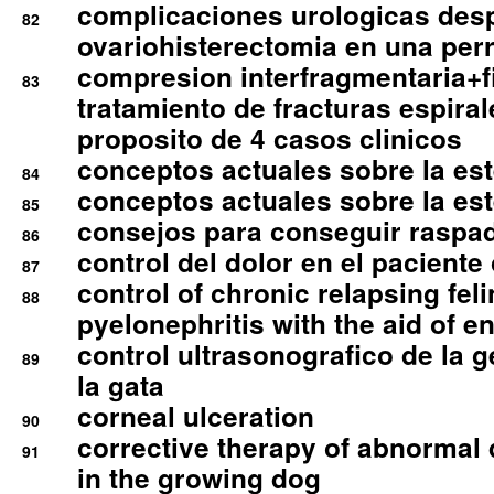
complicaciones urologicas des
82
ovariohisterectomia en una per
compresion interfragmentaria+fi
83
tratamiento de fracturas espirale
proposito de 4 casos clinicos
conceptos actuales sobre la este
84
conceptos actuales sobre la este
85
consejos para conseguir raspad
86
control del dolor en el paciente 
87
control of chronic relapsing feli
88
pyelonephritis with the aid of e
control ultrasonografico de la g
89
la gata
corneal ulceration
90
corrective therapy of abnormal
91
in the growing dog