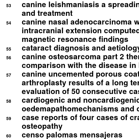
canine leishmaniasis a spreadi
53
and treatment
canine nasal adenocarcinoma wi
54
intracranial extension comput
magnetic resonance findings
cataract diagnosis and aetiolog
55
canine osteosarcoma part 2 th
56
comparison with the disease i
canine uncemented porous coate
57
arthroplasty results of a long t
evaluation of 50 consecutive c
cardiogenic and noncardiogeni
58
oedemapathomechanisms and 
case reports of four cases of c
59
osteopathy
censo palomas mensajeras
60