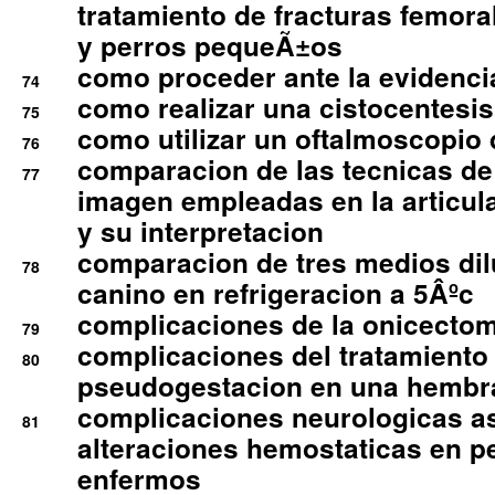
tratamiento de fracturas femoral
y perros pequeÃ±os
como proceder ante la evidencia
74
como realizar una cistocentesis
75
como utilizar un oftalmoscopio 
76
comparacion de las tecnicas de
77
imagen empleadas en la articula
y su interpretacion
comparacion de tres medios di
78
canino en refrigeracion a 5Âºc
complicaciones de la onicectomi
79
complicaciones del tratamiento
80
pseudogestacion en una hembr
complicaciones neurologicas a
81
alteraciones hemostaticas en p
enfermos