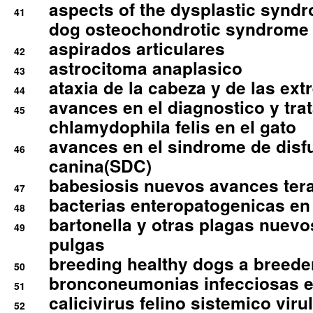
aspects of the dysplastic syndr
41
dog osteochondrotic syndrome
aspirados articulares
42
astrocitoma anaplasico
43
ataxia de la cabeza y de las ex
44
avances en el diagnostico y tra
45
chlamydophila felis en el gato
avances en el sindrome de disf
46
canina(SDC)
babesiosis nuevos avances ter
47
bacterias enteropatogenicas en
48
bartonella y otras plagas nuev
49
pulgas
breeding healthy dogs a breede
50
bronconeumonias infecciosas 
51
calicivirus felino sistemico viru
52