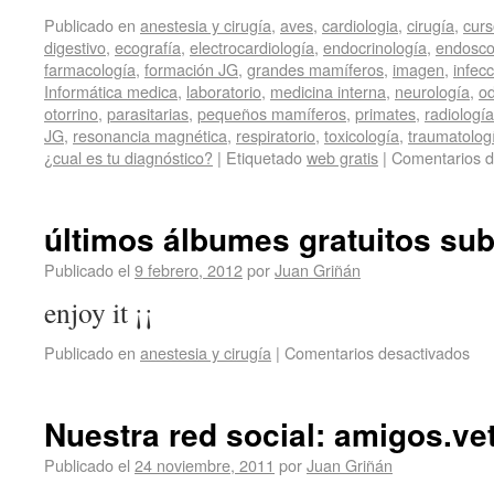
Publicado en
anestesia y cirugía
,
aves
,
cardiologia
,
cirugía
,
curs
digestivo
,
ecografía
,
electrocardiología
,
endocrinología
,
endosco
farmacología
,
formación JG
,
grandes mamíferos
,
imagen
,
infec
Informática medica
,
laboratorio
,
medicina interna
,
neurología
,
od
otorrino
,
parasitarias
,
pequeños mamíferos
,
primates
,
radiología
JG
,
resonancia magnética
,
respiratorio
,
toxicología
,
traumatolog
¿cual es tu diagnóstico?
|
Etiquetado
web gratis
|
Comentarios d
últimos álbumes gratuitos sub
Publicado el
9 febrero, 2012
por
Juan Griñán
enjoy it ¡¡
Publicado en
anestesia y cirugía
|
Comentarios desactivados
Nuestra red social: amigos.vet
Publicado el
24 noviembre, 2011
por
Juan Griñán