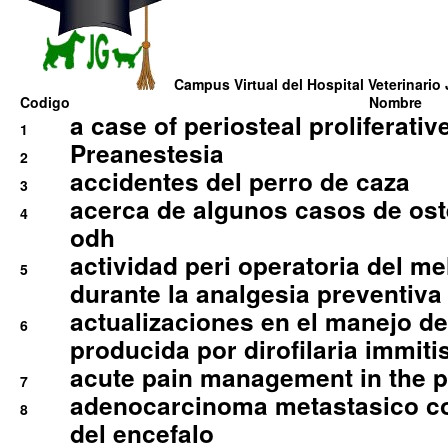
Campus Virtual del Hospital Veterinario 
Codigo
Nombre
a case of periosteal proliferative
1
Preanestesia
2
accidentes del perro de caza
3
acerca de algunos casos de oste
4
odh
actividad peri operatoria del 
5
durante la analgesia preventiva 
actualizaciones en el manejo de 
6
producida por dirofilaria immiti
acute pain management in the p
7
adenocarcinoma metastasico co
8
del encefalo