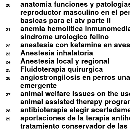
anatomia funciones y patologia
20
reproductor masculino en el per
basicas para el atv parte II
anemia hemolitica inmunomedia
21
sindrome urologico felino
anestesia con ketamina en aves 
22
Anestesia inhalatoria
23
Anestesia local y regional
24
Fluidoterapia quirurgica
25
angiostrongilosis en perros un
26
emergente
animal welfare issues on the use
27
animal assisted therapy progra
antibioterapia elegir acertadam
28
aportaciones de la terapia anti
29
tratamiento conservador de las 