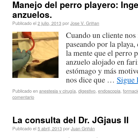
Manejo del perro playero: Ing
anzuelos.
Publicado el
2 julio, 2013
por
Jose V. Griñan
Cuando un cliente nos 
paseando por la playa,
la mente que el perro 
anzuelo alojado en far
estómago y más motivo
nos dice que …
Sigue 
Publicado en
anestesia y cirugía
,
digestivo
,
endoscopia
,
formac
comentario
La consulta del Dr. JGjaus II
Publicado el
5 abril, 2013
por
Juan Griñán