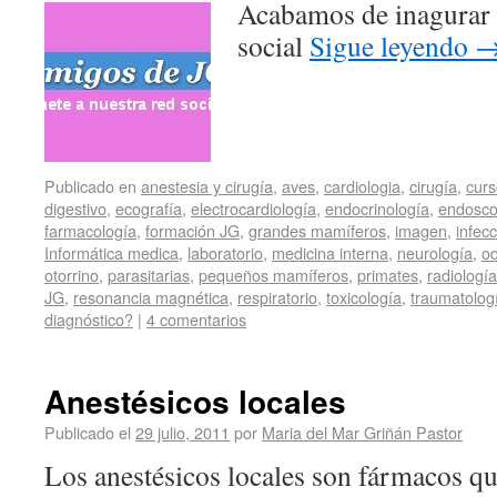
Acabamos de inagurar 
social
Sigue leyendo
Publicado en
anestesia y cirugía
,
aves
,
cardiologia
,
cirugía
,
curs
digestivo
,
ecografía
,
electrocardiología
,
endocrinología
,
endosco
farmacología
,
formación JG
,
grandes mamíferos
,
imagen
,
infec
Informática medica
,
laboratorio
,
medicina interna
,
neurología
,
od
otorrino
,
parasitarias
,
pequeños mamíferos
,
primates
,
radiología
JG
,
resonancia magnética
,
respiratorio
,
toxicología
,
traumatolog
diagnóstico?
|
4 comentarios
Anestésicos locales
Publicado el
29 julio, 2011
por
Maria del Mar Griñán Pastor
Los anestésicos locales son fármacos q