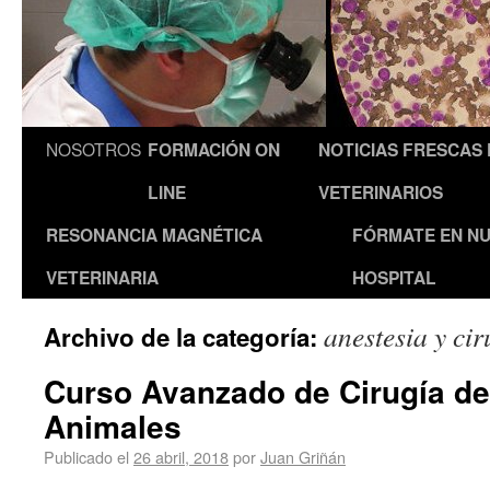
NOSOTROS
FORMACIÓN ON
NOTICIAS FRESCAS
LINE
VETERINARIOS
RESONANCIA MAGNÉTICA
FÓRMATE EN N
VETERINARIA
HOSPITAL
anestesia y cir
Archivo de la categoría:
Curso Avanzado de Cirugía d
Animales
Publicado el
26 abril, 2018
por
Juan Griñán