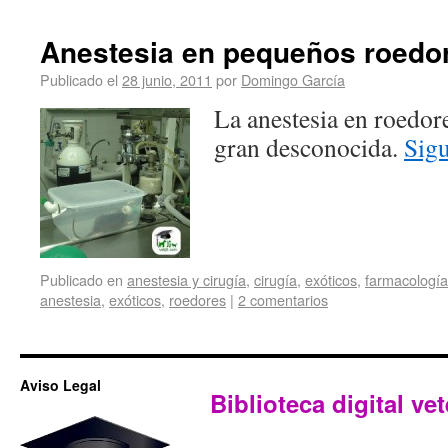
Anestesia en pequeños roedo
Publicado el
28 junio, 2011
por
Domingo García
La anestesia en roedor
gran desconocida.
Sig
Publicado en
anestesia y cirugía
,
cirugía
,
exóticos
,
farmacología
anestesia
,
exóticos
,
roedores
|
2 comentarios
Aviso Legal
Biblioteca digital vet