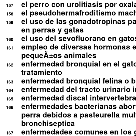
el perro con urolitiasis por oxal
157
el pseudohermafroditismo mac
158
el uso de las gonadotropinas pa
159
en perras y gatas
el uso del sevofluorano en gato
160
empleo de diversas hormonas e
161
pequeÃ±os animales
enfermedad bronquial en el gat
162
tratamiento
enfermedad bronquial felina o br
163
enfermedad del tracto urinario in
164
enfermedad discal intervertebra
165
enfermedades bacterianas abort
166
perra debidos a pasteurella mul
bronchiseptica
enfermedades comunes en los 
167