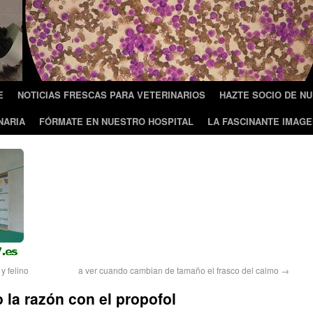
E
NOTICIAS FRESCAS PARA VETERINARIOS
HAZTE SOCIO DE N
NARIA
FÓRMATE EN NUESTRO HOSPITAL
LA FASCINANTE IMAGE
 felino
a ver cuando cambian de tamaño el frasco del calmo
→
 la razón con el propofol