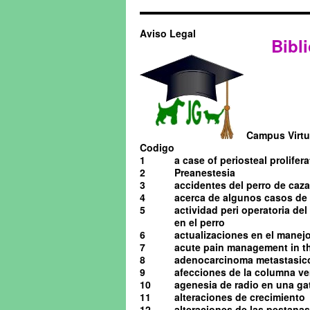
Aviso Legal
Bibli
Campus Virtua
Codigo
1
a case of periosteal prolifera
2
Preanestesia
3
accidentes del perro de caza
4
acerca de algunos casos de o
5
actividad peri operatoria de
en el perro
6
actualizaciones en el manejo 
7
acute pain management in th
8
adenocarcinoma metastasico 
9
afecciones de la columna ve
10
agenesia de radio en una ga
11
alteraciones de crecimiento
12
alteraciones de las pestanas