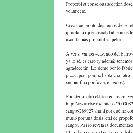
Propofol at conscious sedation dose
volunteers.
Creo que pronto dejaremos de ser e
quirófano (que casualidad: somos l
usando más propofol «a pelo».
A ver si vamos «cayendo del burro» 
ya lo sé, es caro (y además tenemos 
agradecerán. Lo siento por lo fabric
preocupen, porque hablaré en otro r
sin morfina por favor, en gatos).
Por cierto, otro clásico en las conve
http://www.rtve.es/noticias/2009082
sangre/289927.shtml por qué no cons
murió por una dosis letal de propof
sangre. Así lo revela la documentac
El médico personal de Jackson habrí