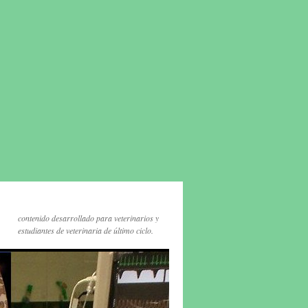
contenido desarrollado para veterinarios y
estudiantes de veterinaria de último ciclo.