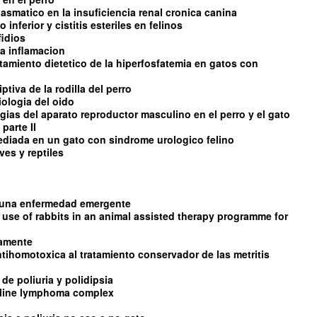
asmatico en la insuficiencia renal cronica canina
 inferior y cistitis esteriles en felinos
fidios
 la inflamacion
ratamiento dietetico de la hiperfosfatemia en gatos con
tiva de la rodilla del perro
iologia del oido
ias del aparato reproductor masculino en el perro y el gato
parte II
diada en un gato con sindrome urologico felino
es y reptiles
s una enfermedad emergente
 use of rabbits in an animal assisted therapy programme for
damente
ntihomotoxica al tratamiento conservador de las metritis
de poliuria y polidipsia
feline lymphoma complex