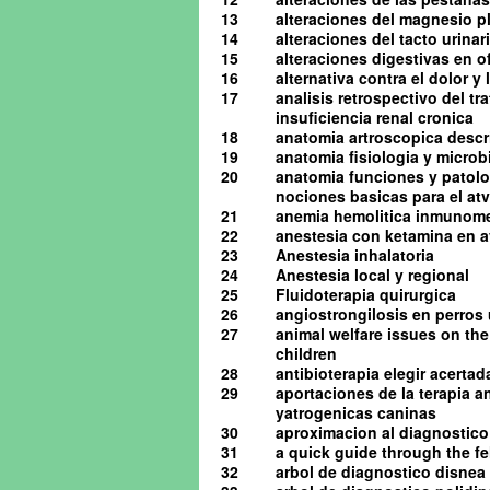
13
alteraciones del magnesio pl
14
alteraciones del tacto urinario
15
alteraciones digestivas en o
16
alternativa contra el dolor y
17
analisis retrospectivo del t
insuficiencia renal cronica
18
anatomia artroscopica descrip
19
anatomia fisiologia y microb
20
anatomia funciones y patolog
nociones basicas para el atv 
21
anemia hemolitica inmunome
22
anestesia con ketamina en av
23
Anestesia inhalatoria
24
Anestesia local y regional
25
Fluidoterapia quirurgica
26
angiostrongilosis en perro
27
animal welfare issues on the
children
28
antibioterapia elegir acerta
29
aportaciones de la terapia a
yatrogenicas caninas
30
aproximacion al diagnostico 
31
a quick guide through the 
32
arbol de diagnostico disnea