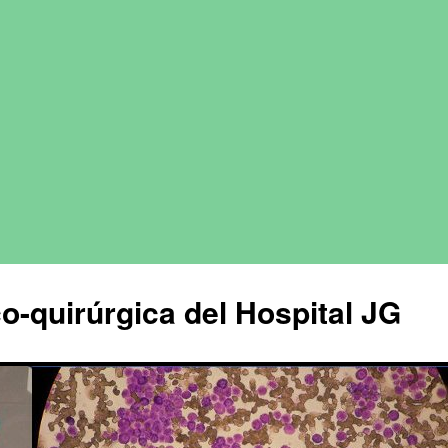
o-quirúrgica del Hospital JG