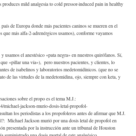
s produces mild analgesia to cold pressor-induced pain in healthy
l país de Europa donde más pacientes caninos se mueren en el
os que más alfa-2-adrenérgicos usamos), conforme vayamos
y usamos el anestésico «pata negra» en nuestros quirófanos. Sí,
que «pillar una vía»), pero nuestros pacientes, y clientes, lo
antes de isabelinos y laboratorios medetomidínicos. (que no se
ato de las virtudes de la medetomidina, ojo, siempre con keta, y
rsaciones sobre el propo es el tema M.J.:
4/michael-jackson-murio-dosis-letal-propofol-
ultan los periodistas a los propofoleros antes de afirmar que M.J.
ol?: Michael Jackson murió por una dosis letal de propofol en
ión presentada por la instrucción ante un tribunal de Houston
a suministrado una dosis mortal de este analgésico