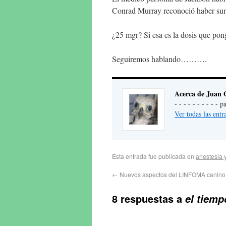
Conrad Murray reconoció haber sumi
¿25 mgr? Si esa es la dosis que pon
Seguiremos hablando……….
Acerca de Juan 
- - - - - - - - - -
Ver todas las ent
Esta entrada fue publicada en
anestesia y
←
Nuevos aspectos del LINFOMA canino y
8 respuestas a
el tiemp