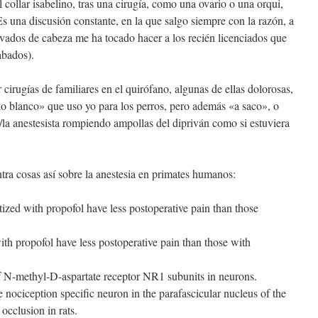
l collar isabelino, tras una cirugía, como una ovario o una orqui,
s una discusión constante, en la que salgo siempre con la razón, a
lavados de cabeza me ha tocado hacer a los recién licenciados que
abados).
irugías de familiares en el quirófano, algunas de ellas dolorosas,
o blanco» que uso yo para los perros, pero además «a saco», o
l/la anestesista rompiendo ampollas del dipriván como si estuviera
tra cosas así sobre la anestesia en primates humanos:
tized with propofol have less postoperative pain than those
ith propofol have less postoperative pain than those with
of N-methyl-D-aspartate receptor NR1 subunits in neurons.
e nociception specific neuron in the parafascicular nucleus of the
occlusion in rats.