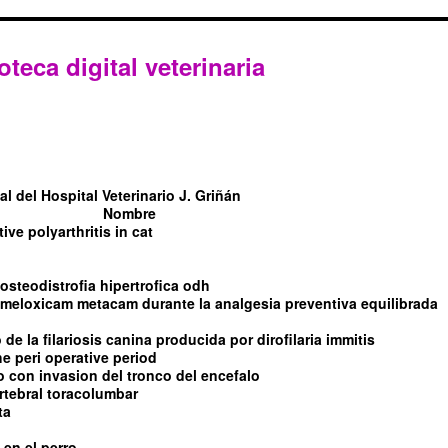
oteca digital veterinaria
l del Hospital Veterinario J. Griñán
Nombre
tive polyarthritis in cat
steodistrofia hipertrofica odh
l meloxicam metacam durante la analgesia preventiva equilibrada
de la filariosis canina producida por dirofilaria immitis
e peri operative period
con invasion del tronco del encefalo
rtebral toracolumbar
ta
 en el perro