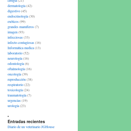
cirugía
(21)
dermatología
(42)
digestivo
(45)
endocrinología
(30)
exóticos
(99)
grandes mamíferos
(7)
imagen
(93)
infecciosas
(33)
infecto-contagiosas
(16)
Informática medica
(13)
laboratorio
(52)
neurología
(16)
odontología
(6)
oftalmología
(16)
oncología
(39)
reproducción
(38)
respiratorio
(22)
toxicología
(24)
traumatología
(7)
urgencias
(19)
urología
(23)
Entradas recientes
Diario de un veterinario JGHouse