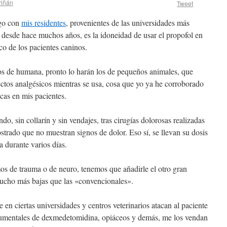
riñán
Tweet
ngo con
mis residentes
, provenientes de las universidades más
, desde hace muchos años, es la idoneidad de usar el propofol en
o de los pacientes caninos.
ulos de humana, pronto lo harán los de pequeños animales, que
ectos analgésicos mientras se usa, cosa que yo ya he corroborado
icas en mis pacientes.
do, sin collarín y sin vendajes, tras cirugías dolorosas realizadas
trado que no muestran signos de dolor. Eso sí, se llevan su dosis
 durante varios días.
s de trauma o de neuro, tenemos que añadirle el otro gran
s mucho más bajas que las «convencionales».
n ciertas universidades y centros veterinarios atacan al paciente
numentales de dexmedetomidina, opiáceos y demás, me los vendan