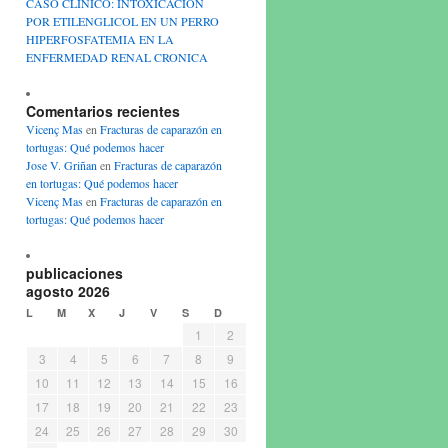
CASO CLINICO: INTOXICACION
POR ETILENGLICOL EN UN PERRO
HIPERFOSFATEMIA EN LA
ENFERMEDAD RENAL CRONICA
Comentarios recientes
Vicenç Mas
en
Fracturas de caparazón en
tortugas: Qué podemos hacer
Jose V. Griñan
en
Fracturas de caparazón
en tortugas: Qué podemos hacer
Vicenç Mas
en
Fracturas de caparazón en
tortugas: Qué podemos hacer
publicaciones
agosto 2026
L
M
X
J
V
S
D
1
2
3
4
5
6
7
8
9
10
11
12
13
14
15
16
17
18
19
20
21
22
23
24
25
26
27
28
29
30