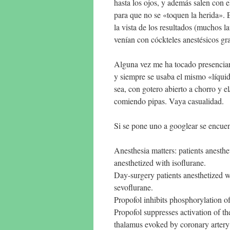
hasta los ojos, y además salen con e
para que no se «toquen la herida». E
la vista de los resultados (muchos 
venían con cóckteles anestésicos gr
Alguna vez me ha tocado presenciar c
y siempre se usaba el mismo «líquid
sea, con gotero abierto a chorro y e
comiendo pipas. Vaya casualidad.
Si se pone uno a googlear se encuen
Anesthesia matters: patients anesthe
anesthetized with isoflurane.
Day-surgery patients anesthetized w
sevoflurane.
Propofol inhibits phosphorylation 
Propofol suppresses activation of th
thalamus evoked by coronary artery 