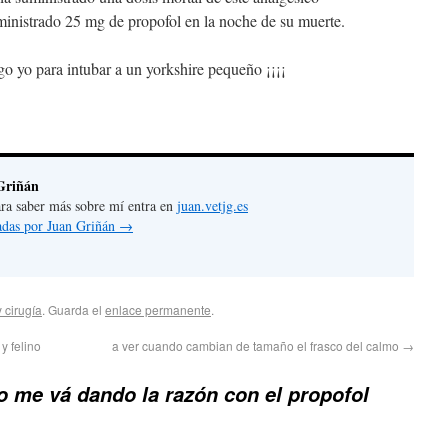
nistrado 25 mg de propofol en la noche de su muerte.
go yo para intubar a un yorkshire pequeño ¡¡¡¡
Griñán
 para saber más sobre mí entra en
juan.vetjg.es
radas por Juan Griñán
→
 cirugía
. Guarda el
enlace permanente
.
 felino
a ver cuando cambian de tamaño el frasco del calmo
→
o me vá dando la razón con el propofol