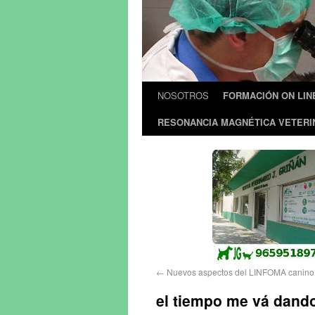
NOSOTROS
FORMACIÓN ON LIN
RESONANCIA MAGNÉTICA VETERI
←
Nuevos aspectos del LINFOMA canino y
el tiempo me vá dando