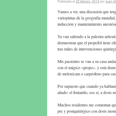
Publicado el
22 febrero, 2013
por
Juan G
Vamos a ver, una discusión que te
variopintas de la geografía mundial
inducción y mantenimiento anestésic
Ya van saliendo a la palestra artíc
demuestran que el propofol tiene ef
tras miles de intervenciones quirúrg
Mis pacientes se van a su casa andan
con el mágico «propo», y está demos
de meloxicam o carprofeno para casa
Por supuesto que cuando ya hablamo
aliado: el fentanilo, eso sí, a dosi
Muchos residentes me comentan que e
pre y postquirúrgico con dosis mo