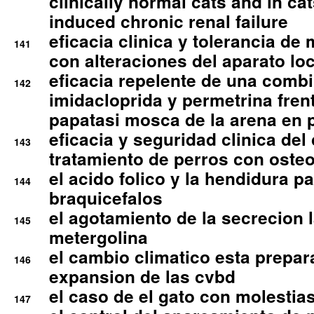
clinically normal cats and in cat
induced chronic renal failure
eficacia clinica y tolerancia d
141
con alteraciones del aparato l
eficacia repelente de una comb
142
imidacloprida y permetrina fre
papatasi mosca de la arena en 
eficacia y seguridad clinica del
143
tratamiento de perros con osteoa
el acido folico y la hendidura pa
144
braquicefalos
el agotamiento de la secrecion l
145
metergolina
el cambio climatico esta prepar
146
expansion de las cvbd
el caso de el gato con molestias
147