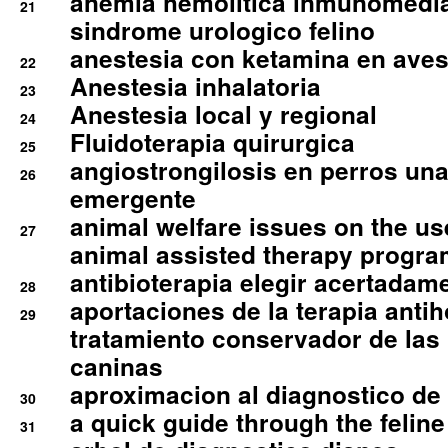
anemia hemolitica inmunomedia
21
sindrome urologico felino
anestesia con ketamina en aves 
22
Anestesia inhalatoria
23
Anestesia local y regional
24
Fluidoterapia quirurgica
25
angiostrongilosis en perros un
26
emergente
animal welfare issues on the use
27
animal assisted therapy progra
antibioterapia elegir acertadam
28
aportaciones de la terapia anti
29
tratamiento conservador de las 
caninas
aproximacion al diagnostico de p
30
a quick guide through the feli
31