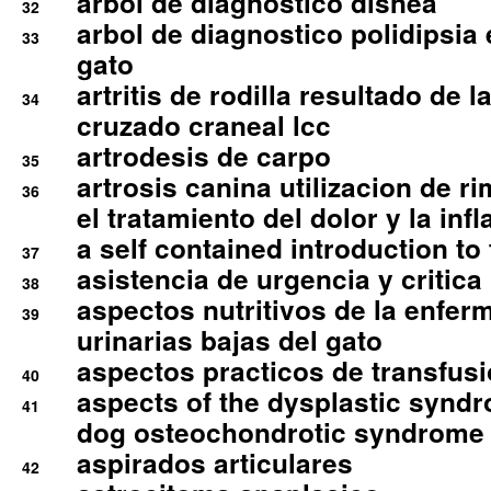
arbol de diagnostico disnea
32
arbol de diagnostico polidipsia 
33
gato
artritis de rodilla resultado de 
34
cruzado craneal lcc
artrodesis de carpo
35
artrosis canina utilizacion de r
36
el tratamiento del dolor y la inf
a self contained introduction to
37
asistencia de urgencia y critica
38
aspectos nutritivos de la enfer
39
urinarias bajas del gato
aspectos practicos de transfus
40
aspects of the dysplastic syndr
41
dog osteochondrotic syndrome
aspirados articulares
42