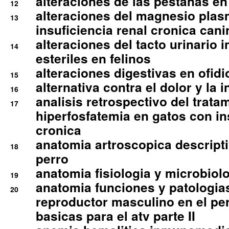
alteraciones de las pestanas en
12
alteraciones del magnesio plas
13
insuficiencia renal cronica cani
alteraciones del tacto urinario in
14
esteriles en felinos
alteraciones digestivas en ofidi
15
alternativa contra el dolor y la 
16
analisis retrospectivo del tratam
17
hiperfosfatemia en gatos con in
cronica
anatomia artroscopica descriptiv
18
perro
anatomia fisiologia y microbiolo
19
anatomia funciones y patologia
20
reproductor masculino en el per
basicas para el atv parte II