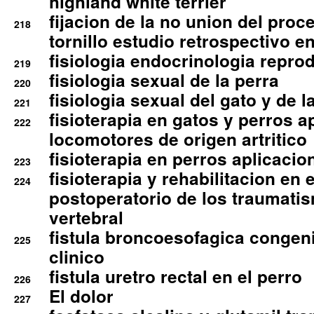
highland white terrier
fijacion de la no union del pro
218
tornillo estudio retrospectivo e
fisiologia endocrinologia reprod
219
fisiologia sexual de la perra
220
fisiologia sexual del gato y de l
221
fisioterapia en gatos y perros a
222
locomotores de origen artritico
fisioterapia en perros aplicacio
223
fisioterapia y rehabilitacion en 
224
postoperatorio de los traumati
vertebral
fistula broncoesofagica congen
225
clinico
fistula uretro rectal en el perro
226
El dolor
227