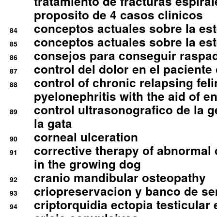
tratamiento de fracturas espirale
proposito de 4 casos clinicos
conceptos actuales sobre la este
84
conceptos actuales sobre la este
85
consejos para conseguir raspad
86
control del dolor en el paciente 
87
control of chronic relapsing feli
88
pyelonephritis with the aid of e
control ultrasonografico de la g
89
la gata
corneal ulceration
90
corrective therapy of abnormal
91
in the growing dog
cranio mandibular osteopathy
92
criopreservacion y banco de s
93
criptorquidia ectopia testicular 
94