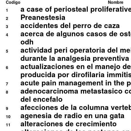
Codigo
Nombre
a case of periosteal proliferative
1
Preanestesia
2
accidentes del perro de caza
3
acerca de algunos casos de oste
4
odh
actividad peri operatoria del 
5
durante la analgesia preventiva 
actualizaciones en el manejo de 
6
producida por dirofilaria immiti
acute pain management in the p
7
adenocarcinoma metastasico co
8
del encefalo
afecciones de la columna verte
9
agenesia de radio en una gata
10
alteraciones de crecimiento
11