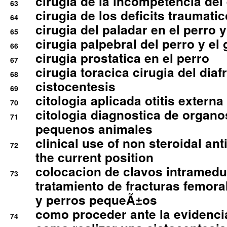
cirugia de la incompetencia del 
63
cirugia de los deficits traumati
64
cirugia del paladar en el perro y
65
cirugia palpebral del perro y el 
66
cirugia prostatica en el perro
67
cirugia toracica cirugia del dia
68
cistocentesis
69
citologia aplicada otitis externa
70
citologia diagnostica de organ
71
pequenos animales
clinical use of non steroidal an
72
the current position
colocacion de clavos intramedu
73
tratamiento de fracturas femoral
y perros pequeÃ±os
como proceder ante la evidencia
74