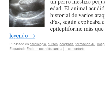
un perro mestizo pequ
edad. El animal acudió 
historial de varios ata
días, según explicaba e
epileptiforme más que
leyendo
→
Publicado en
cardiologia
,
cursos
,
ecografía
,
formación JG
,
imag
Etiquetado
Endo-miocarditis canina
|
1 comentario