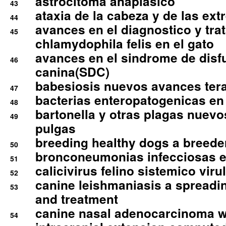
astrocitoma anaplasico
43
ataxia de la cabeza y de las ex
44
avances en el diagnostico y tra
45
chlamydophila felis en el gato
avances en el sindrome de disf
46
canina(SDC)
babesiosis nuevos avances ter
47
bacterias enteropatogenicas en
48
bartonella y otras plagas nuev
49
pulgas
breeding healthy dogs a breede
50
bronconeumonias infecciosas 
51
calicivirus felino sistemico viru
52
canine leishmaniasis a spreadi
53
and treatment
canine nasal adenocarcinoma wi
54