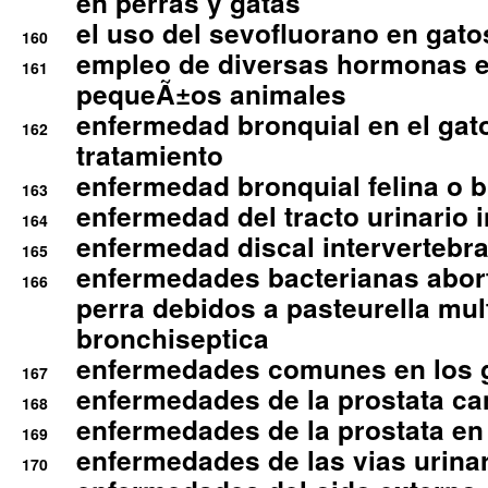
en perras y gatas
el uso del sevofluorano en gato
160
empleo de diversas hormonas e
161
pequeÃ±os animales
enfermedad bronquial en el gat
162
tratamiento
enfermedad bronquial felina o br
163
enfermedad del tracto urinario in
164
enfermedad discal intervertebra
165
enfermedades bacterianas abort
166
perra debidos a pasteurella mul
bronchiseptica
enfermedades comunes en los 
167
enfermedades de la prostata ca
168
enfermedades de la prostata en 
169
enfermedades de las vias urinari
170