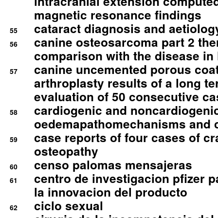
intracranial extension comput
magnetic resonance findings
cataract diagnosis and aetiolog
55
canine osteosarcoma part 2 th
56
comparison with the disease i
canine uncemented porous coate
57
arthroplasty results of a long t
evaluation of 50 consecutive c
cardiogenic and noncardiogeni
58
oedemapathomechanisms and 
case reports of four cases of c
59
osteopathy
censo palomas mensajeras
60
centro de investigacion pfizer p
61
la innovacion del producto
ciclo sexual
62