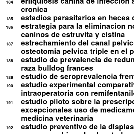
erliquiosis canina de infeccio
184
cronica
estadios parasitarios en heces 
185
estrategia para la eliminacion n
186
caninos de estruvita y cistina
estrechamiento del canal pelvi
187
osteotomia pelvica triple en el 
estudio de prevalencia de redun
188
raza bulldog frances
estudio de seroprevalencia frent
189
estudio experimental comparati
190
intraoperatoria con remifentanil
estudio piloto sobre la prescrip
191
excepcionales uso de medicam
medicina veterinaria
estudio preventivo de la displa
192