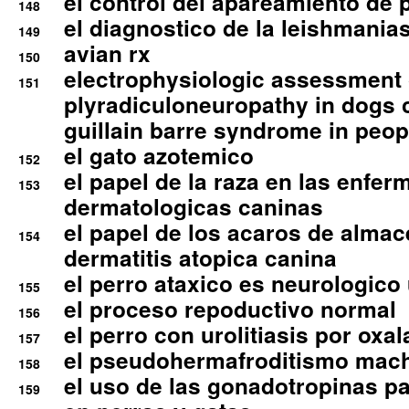
el control del apareamiento de 
148
el diagnostico de la leishmania
149
avian rx
150
electrophysiologic assessment 
151
plyradiculoneuropathy in dogs 
guillain barre syndrome in peop
el gato azotemico
152
el papel de la raza en las enfe
153
dermatologicas caninas
el papel de los acaros de alma
154
dermatitis atopica canina
el perro ataxico es neurologico
155
el proceso repoductivo normal
156
el perro con urolitiasis por oxal
157
el pseudohermafroditismo mac
158
el uso de las gonadotropinas pa
159