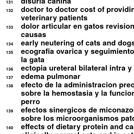
disuria canina
131
doctor to doctor cost of providi
132
veterinary patients
dolor articular en gatos revisio
133
causas
early neutering of cats and dog
134
ecografia ovarica y seguimiento
135
la gata
ectopia ureteral bilateral intra 
136
edema pulmonar
137
efecto de la administracion pre
138
sobre la hemostasia y la funcion
perro
efectos sinergicos de miconazol
139
sobre los microorganismos pa
effects of dietary protein and cal
140