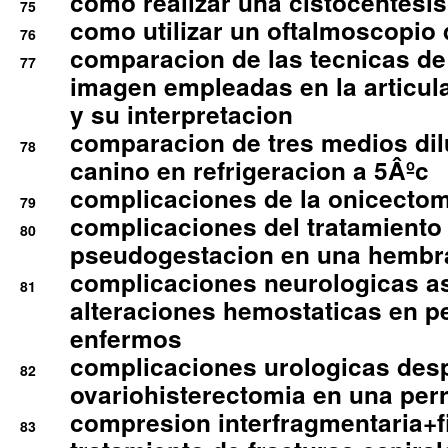
como realizar una cistocentesis
75
como utilizar un oftalmoscopio 
76
comparacion de las tecnicas de
77
imagen empleadas en la articula
y su interpretacion
comparacion de tres medios di
78
canino en refrigeracion a 5Âºc
complicaciones de la onicectomi
79
complicaciones del tratamiento
80
pseudogestacion en una hembr
complicaciones neurologicas a
81
alteraciones hemostaticas en p
enfermos
complicaciones urologicas des
82
ovariohisterectomia en una per
compresion interfragmentaria+fi
83