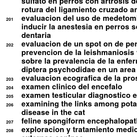
sulfato en perros con artrosis d
rotura del ligamiento cruzado an
evaluacion del uso de medetomi
201
inducir la anestesia en perros 
dentaria
evaluacion de un spot on de per
202
prevencion de la leishmaniosis 
sobre la prevalencia de la enfe
diptera psychodidae en un are
evaluacion ecografica de la pro
203
examen clinico del encefalo
204
examen testicular diagnostico 
205
examining the links among pota
206
disease in the cat
feline spongiform encephalopa
207
exploracion y tratamiento medico
208