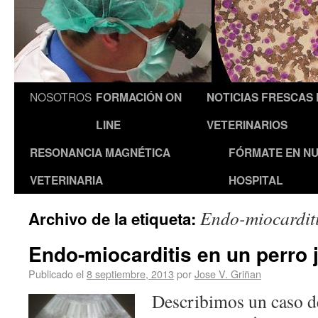
NOSOTROS
FORMACIÓN ON
NOTICIAS FRESCAS
LINE
VETERINARIOS
RESONANCIA MAGNÉTICA
FÓRMATE EN N
VETERINARIA
HOSPITAL
Endo-miocardit
Archivo de la etiqueta:
Endo-miocarditis en un perro 
Publicado el
8 septiembre, 2013
por
Jose V. Griñan
Describimos un caso d