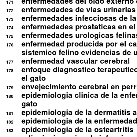
enfermedades del oido externo 
171
enfermedades de vias urinarias
172
enfermedades infecciosas de la 
173
enfermedades prostaticas en el
174
enfermedades urologicas felina
175
enfermedad producida por el cal
176
sistemico felino evidencias de 
enfermedad vascular cerebral
177
enfoque diagnostico terapeutico 
178
el gato
envejecimiento cerebral en per
179
epidemiologia clinica de la enf
180
gato
epidemiologia de la dermatitis 
181
epidemiologia de la enfermedad
182
epidemiologia de la osteartritis
183