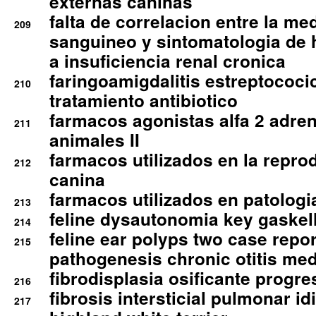
externas caninas
falta de correlacion entre la me
209
sanguineo y sintomatologia de
a insuficiencia renal cronica
faringoamigdalitis estreptococic
210
tratamiento antibiotico
farmacos agonistas alfa 2 adr
211
animales II
farmacos utilizados en la repro
212
canina
farmacos utilizados en patologia
213
feline dysautonomia key gaske
214
feline ear polyps two case repo
215
pathogenesis chronic otitis med
fibrodisplasia osificante progres
216
fibrosis intersticial pulmonar id
217